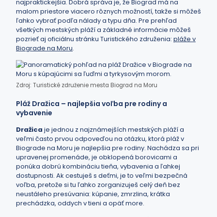
najpraktickejšia. Dobrá správa je, že Biograd má na
malom priestore viacero rôznych možností, takže si môžeš
ľahko vybrať podľa nálady a typu dňa. Pre prehľad
všetkých mestských pláží a základné informácie môžeš
pozrieť aj oficiálnu stránku Turistického združenia:
pláže v
Biograde na Moru
.
Zdroj: Turistické združenie mesta Biograd na Moru
Pláž Dražica – najlepšia voľba pre rodiny a
vybavenie
Dražica
je jednou z najznámejších mestských pláží a
veľmi často prvou odpoveďou na otázku, ktorá pláž v
Biograde na Moru je najlepšia pre rodiny. Nachádza sa pri
upravenej promenáde, je obklopená borovicami a
ponúka dobrú kombináciu tieňa, vybavenia a ľahkej
dostupnosti. Ak cestuješ s deťmi, je to veľmi bezpečná
voľba, pretože si tu ľahko zorganizuješ celý deň bez
neustáleho presúvania: kúpanie, zmrzlina, krátka
prechádzka, oddych v tieni a opäť more.