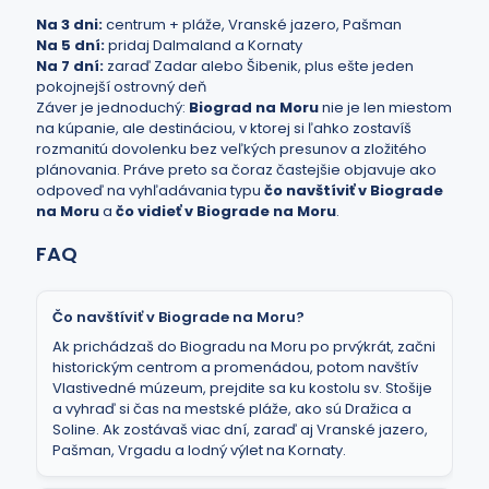
Na 3 dni:
centrum + pláže, Vranské jazero, Pašman
Na 5 dní:
pridaj Dalmaland a Kornaty
Na 7 dní:
zaraď Zadar alebo Šibenik, plus ešte jeden
pokojnejší ostrovný deň
Záver je jednoduchý:
Biograd na Moru
nie je len miestom
na kúpanie, ale destináciou, v ktorej si ľahko zostavíš
rozmanitú dovolenku bez veľkých presunov a zložitého
plánovania. Práve preto sa čoraz častejšie objavuje ako
odpoveď na vyhľadávania typu
čo navštíviť v Biograde
na Moru
a
čo vidieť v Biograde na Moru
.
FAQ
Čo navštíviť v Biograde na Moru?
Ak prichádzaš do Biogradu na Moru po prvýkrát, začni
historickým centrom a promenádou, potom navštív
Vlastivedné múzeum, prejdite sa ku kostolu sv. Stošije
a vyhraď si čas na mestské pláže, ako sú Dražica a
Soline. Ak zostávaš viac dní, zaraď aj Vranské jazero,
Pašman, Vrgadu a lodný výlet na Kornaty.