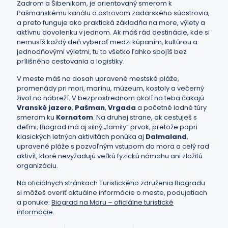
Zadrom a Šibenikom, je orientovaný smerom k
Pašmanskému kanálu a ostrovom zadarského súostrovia,
a preto funguje ako praktická základňa na more, výlety a
aktívnu dovolenku v jednom. Ak máš rád destinácie, kde si
nemusíš každý deň vyberať medzi kúpaním, kultúrou a
jednodňovými výletmi, tu to všetko ľahko spojíš bez
prílišného cestovania a logistiky.
V meste máš na dosah upravené mestské pláže,
promenády pri mori, marínu, múzeum, kostoly a večerný
život na nábreží. V bezprostrednom okolí na teba čakajú
Vranské jazero
,
Pašman
,
Vrgada
a početné lodné túry
smerom ku
Kornatom
. Na druhej strane, ak cestuješ s
deťmi, Biograd má aj silný „family“ prvok, pretože popri
klasických letných aktivitách ponúka aj
Dalmaland
,
upravené pláže s pozvoľným vstupom do mora a celý rad
aktivít, ktoré nevyžadujú veľkú fyzickú námahu ani zložitú
organizáciu.
Na oficiálnych stránkach Turistického združenia Biogradu
si môžeš overiť aktuálne informácie o meste, podujatiach
a ponuke:
Biograd na Moru – oficiálne turistické
informácie
.