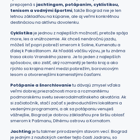
prepojená s
jachtingom, potápaním, cyklistikou,
tenisom a vodnými športmi
, takže Biograd nie je len
letnou základňou na kúpanie, ale aj veľmi konkrétnou
destináciou na aktívnu dovolenku.
Cyklistika
je jednou z najlepších možností, pretože spája
more, les a vnútrozemie. Ak chceš nenáročnú jazdu,
môžeš ísť popri pobreží smerom k Soline, Kumenatu a
ďalej k Pakoštanom. Ak hľadáš väčšiu výzvu, je tu známa
trasa okolo Vranského jazera. Je to jeden z najlepších
spôsobov, ako zistiť, aký rozmanitý je tento kraj a ako
rýchlo sa krajina mení medzi pobrežím, borovicovým
lesom a otvorenejšími kamenistými časťami.
Potápanie a šnorchlovanie
tu dávajú zmysel vďaka
veľmi dobrej priezračnosti mora a rozmanitému
podmorskému svetu severodalmatínskeho akvatória. Ak
si začiatočník, stačí začať s jednoduchšími lokalitami a
vedenými programami, a ak sa potápaniu venuješ
vážnejšie, Biograd je dobrou základňou pre širšiu oblasť
smerom k Pašmanu, Dlhému ostrovu a Kornatom.
Jachting
je tu takmer prirodzeným stavom vecí. Biograd
je jedným z nautických centier tejto časti Jadranu, so