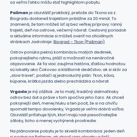
sa veľmi ľahko môžu stať highlightom pobytu.
Pašman
je obzvlášť praktický, pretože do Tkona sa z
Biogradu dostaneš trajektom približne za 20 minút. To
znamená, že tam môžeš ísť aj bez veľkej prípravy: ranný
trajekt, deň na ostrove, večerný návrat. Cestovný poriadok
a aktuálne informácie si môžeš overiť na oficiálnych
stránkach Jadrolinije:
Biograd – Tkon (Pašman)
.
Ostrov ponúka peknú kombináciu malých dediniek,
pokojnejšieho rytmu, pláží a možností na nenáročné
objavovanie. Ak ťa viac zaujíma história, ďalšou hodnotou
sú lokality ako Ćokovac a kláštorné dedičstvo; ak si skôr za
„slow travel“, postačí aj jednoduchý plán: Tkon, káva,
kúpanie, krátka jazda alebo prechádzka a návrat.
Vrgada
je iný zážitok. Je to malý, tradičný dalmatínsky
ostrov bez áut a práve v tom spočíva jeho čaro. Ak chceš
pokojnejší deň, menej hluku a ten pocit, že si na chvíľu
spomalil tempo dovolenky, Vrgada je veľmi dobrá voľba.
Obzvlášť priťahuje tých, ktorí majú radi piesočnatejšie
zátoky, ticho a menej vychýrené prostredie.
Na plánovanie pobytu je to skvelá kombinácia: jeden deň
si nechaj na Pašman, ak chceš viac obsahu a širší