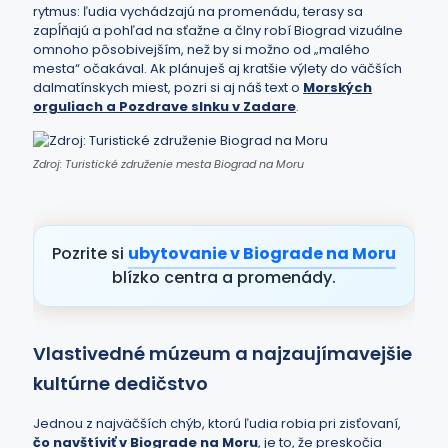
rytmus: ľudia vychádzajú na promenádu, terasy sa
zapĺňajú a pohľad na sťažne a člny robí Biograd vizuálne
omnoho pôsobivejším, než by si možno od „malého
mesta“ očakával. Ak plánuješ aj kratšie výlety do väčších
dalmatínskych miest, pozri si aj náš text o
Morských
orguliach a Pozdrave slnku v Zadare
.
Zdroj: Turistické združenie mesta Biograd na Moru
Pozrite si
ubytovanie v Biograde na Moru
blízko centra a promenády.
Vlastivedné múzeum a najzaujímavejšie
kultúrne dedičstvo
Jednou z najväčších chýb, ktorú ľudia robia pri zisťovaní,
čo navštíviť v Biograde na Moru
, je to, že preskočia