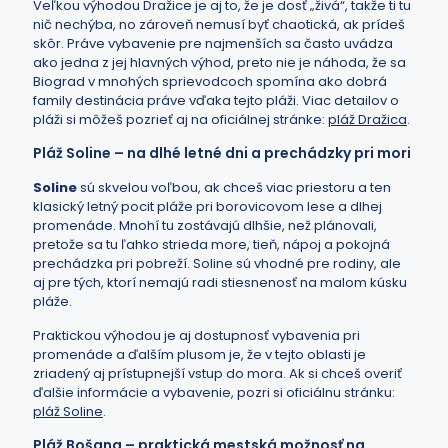
Veľkou výhodou Dražice je aj to, že je dosť „živá“, takže ti tu
nič nechýba, no zároveň nemusí byť chaotická, ak prídeš
skôr. Práve vybavenie pre najmenších sa často uvádza
ako jedna z jej hlavných výhod, preto nie je náhoda, že sa
Biograd v mnohých sprievodcoch spomína ako dobrá
family destinácia práve vďaka tejto pláži. Viac detailov o
pláži si môžeš pozrieť aj na oficiálnej stránke:
pláž Dražica
.
Pláž Soline – na dlhé letné dni a prechádzky pri mori
Soline
sú skvelou voľbou, ak chceš viac priestoru a ten
klasický letný pocit pláže pri borovicovom lese a dlhej
promenáde. Mnohí tu zostávajú dlhšie, než plánovali,
pretože sa tu ľahko strieda more, tieň, nápoj a pokojná
prechádzka pri pobreží. Soline sú vhodné pre rodiny, ale
aj pre tých, ktorí nemajú radi stiesnenosť na malom kúsku
pláže.
Praktickou výhodou je aj dostupnosť vybavenia pri
promenáde a ďalším plusom je, že v tejto oblasti je
zriadený aj prístupnejší vstup do mora. Ak si chceš overiť
ďalšie informácie a vybavenie, pozri si oficiálnu stránku:
pláž Soline
.
Pláž Bošana – praktická mestská možnosť na