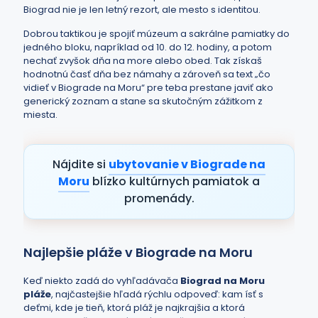
Biograd nie je len letný rezort, ale mesto s identitou.
Dobrou taktikou je spojiť múzeum a sakrálne pamiatky do
jedného bloku, napríklad od 10. do 12. hodiny, a potom
nechať zvyšok dňa na more alebo obed. Tak získaš
hodnotnú časť dňa bez námahy a zároveň sa text „čo
vidieť v Biograde na Moru“ pre teba prestane javiť ako
generický zoznam a stane sa skutočným zážitkom z
miesta.
Nájdite si
ubytovanie v Biograde na
Moru
blízko kultúrnych pamiatok a
promenády.
Najlepšie pláže v Biograde na Moru
Keď niekto zadá do vyhľadávača
Biograd na Moru
pláže
, najčastejšie hľadá rýchlu odpoveď: kam ísť s
deťmi, kde je tieň, ktorá pláž je najkrajšia a ktorá