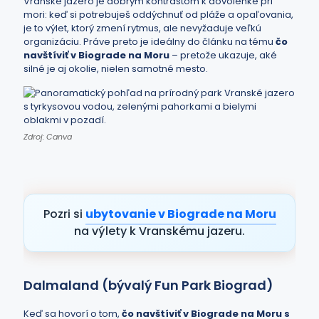
Vranské jazero je dobrým kontrastom k dovolenke pri
mori: keď si potrebuješ oddýchnuť od pláže a opaľovania,
je to výlet, ktorý zmení rytmus, ale nevyžaduje veľkú
organizáciu. Práve preto je ideálny do článku na tému
čo
navštíviť v Biograde na Moru
– pretože ukazuje, aké
silné je aj okolie, nielen samotné mesto.
Zdroj: Canva
Pozri si
ubytovanie v Biograde na Moru
na výlety k Vranskému jazeru.
Dalmaland (bývalý Fun Park Biograd)
Keď sa hovorí o tom,
čo navštíviť v Biograde na Moru s