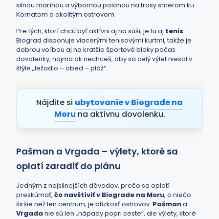
silnou marínou a výbornou polohou na trasy smerom ku
Kornatom a okolitým ostrovom.
Pre tých, ktorí chcú byť aktívni aj na súši, je tu aj
tenis
.
Biograd disponuje viacerými tenisovými kurtmi, takže je
dobrou voľbou aj na kratšie športové bloky počas
dovolenky, najmä ak nechceš, aby sa celý výlet niesol v
štýle „ležadlo – obed – pláž“.
Nájdite si
ubytovanie v Biograde na
Moru
na aktívnu dovolenku.
Pašman a Vrgada – výlety, ktoré sa
oplatí zaradiť do plánu
Jedným z najsilnejších dôvodov, prečo sa oplatí
preskúmať,
čo navštíviť v Biograde na Moru
, o niečo
širšie než len centrum, je blízkosť ostrovov.
Pašman
a
Vrgada
nie sú len „nápady popri ceste“, ale výlety, ktoré