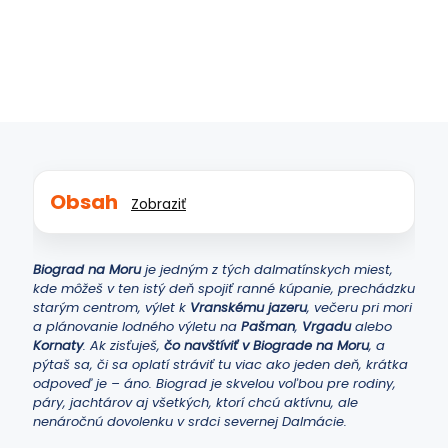
13. decembra 2025
Tipy
Obsah
Zobraziť
Biograd na Moru
je jedným z tých dalmatínskych miest,
kde môžeš v ten istý deň spojiť ranné kúpanie, prechádzku
starým centrom, výlet k
Vranskému jazeru
, večeru pri mori
a plánovanie lodného výletu na
Pašman
,
Vrgadu
alebo
Kornaty
. Ak zisťuješ,
čo navštíviť v Biograde na Moru
, a
pýtaš sa, či sa oplatí stráviť tu viac ako jeden deň, krátka
odpoveď je – áno. Biograd je skvelou voľbou pre rodiny,
páry, jachtárov aj všetkých, ktorí chcú aktívnu, ale
nenáročnú dovolenku v srdci severnej Dalmácie.