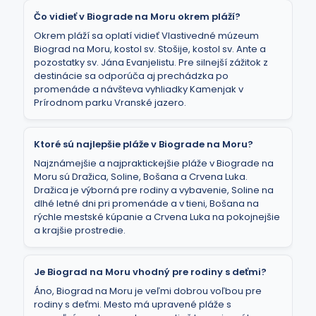
Čo vidieť v Biograde na Moru okrem pláží?
Okrem pláží sa oplatí vidieť Vlastivedné múzeum
Biograd na Moru, kostol sv. Stošije, kostol sv. Ante a
pozostatky sv. Jána Evanjelistu. Pre silnejší zážitok z
destinácie sa odporúča aj prechádzka po
promenáde a návšteva vyhliadky Kamenjak v
Prírodnom parku Vranské jazero.
Ktoré sú najlepšie pláže v Biograde na Moru?
Najznámejšie a najpraktickejšie pláže v Biograde na
Moru sú Dražica, Soline, Bošana a Crvena Luka.
Dražica je výborná pre rodiny a vybavenie, Soline na
dlhé letné dni pri promenáde a v tieni, Bošana na
rýchle mestské kúpanie a Crvena Luka na pokojnejšie
a krajšie prostredie.
Je Biograd na Moru vhodný pre rodiny s deťmi?
Áno, Biograd na Moru je veľmi dobrou voľbou pre
rodiny s deťmi. Mesto má upravené pláže s