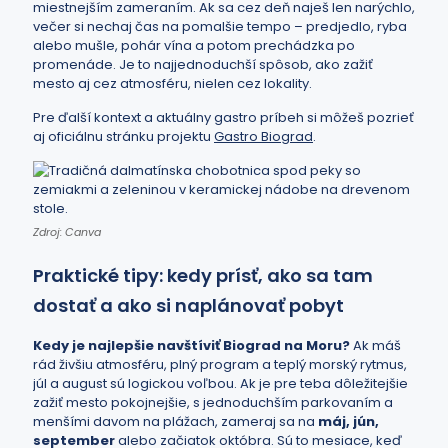
miestnejším zameraním. Ak sa cez deň naješ len narýchlo,
večer si nechaj čas na pomalšie tempo – predjedlo, ryba
alebo mušle, pohár vína a potom prechádzka po
promenáde. Je to najjednoduchší spôsob, ako zažiť
mesto aj cez atmosféru, nielen cez lokality.
Pre ďalší kontext a aktuálny gastro príbeh si môžeš pozrieť
aj oficiálnu stránku projektu
Gastro Biograd
.
Zdroj: Canva
Praktické tipy: kedy prísť, ako sa tam
dostať a ako si naplánovať pobyt
Kedy je najlepšie navštíviť Biograd na Moru?
Ak máš
rád živšiu atmosféru, plný program a teplý morský rytmus,
júl a august sú logickou voľbou. Ak je pre teba dôležitejšie
zažiť mesto pokojnejšie, s jednoduchším parkovaním a
menšími davom na plážach, zameraj sa na
máj, jún,
september
alebo začiatok októbra. Sú to mesiace, keď