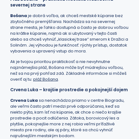
severnej strane
Bošana
je dobrá voľba, ak chceš mestské kúpanie bez
zbytočného premýšľania. Nachádza sa na severnej
strane mesta, je ľahko dostupná a často je dobrou voľbou
na krátke kúpanie, najmä ak si ubytovaný v tejto časti
alebo sa chceš vyhnúť „klasickej trase“ smerom k Dražici a
Solinám. Jej výhodou je funkčnosť: rýchly prístup, dostatok
vybavenia a upravený vstup do mora.
Ak je tvojou prioritou praktickosť a nie nevyhnutne
najznámejšia pláž, Bošana môže byť múdrejšou voľbou,
než sa na prvý pohľad zdá. Základné informácie si môžeš
overiť aj tu:
pláž Bošana
.
Crvena Luka – krajšie prostredie a pokojnejší dojem
Crvena Luka
sa nenachádza priamo v centre Biogradu,
ale veľmi často patrí medzi prvé odporúčania, keď sa
niekto pýta, kam ísť na kúpanie, ak chce o niečo krajšie
prostredie a pocit odlúčenia. Zátoka, borovicový les a
plytšie, pokojnejšie more z nej robia veľmi príťažlivé
miesto pre rodiny, ale aj páry, ktoré sa chcú vyhnúť
najrušnejším mestským bodom.