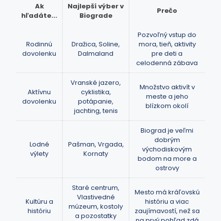
Ak
Najlepší výber v
Prečo
hľadáte...
Biograde
Pozvoľný vstup do
Rodinnú
Dražica, Soline,
mora, tieň, aktivity
dovolenku
Dalmaland
pre deti a
celodenná zábava
Vranské jazero,
Množstvo aktivít v
Aktívnu
cyklistika,
meste a jeho
dovolenku
potápanie,
blízkom okolí
jachting, tenis
Biograd je veľmi
dobrým
Lodné
Pašman, Vrgada,
východiskovým
výlety
Kornaty
bodom na more a
ostrovy
Staré centrum,
Mesto má kráľovskú
Vlastivedné
Kultúru a
históriu a viac
múzeum, kostoly
históriu
zaujímavostí, než sa
a pozostatky
na prvý pohľad zdá