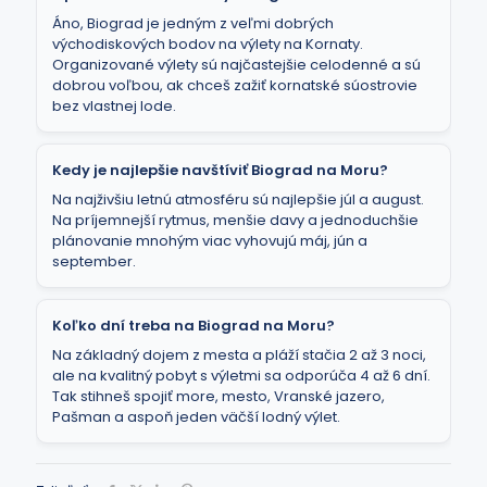
Áno, Biograd je jedným z veľmi dobrých
východiskových bodov na výlety na Kornaty.
Organizované výlety sú najčastejšie celodenné a sú
dobrou voľbou, ak chceš zažiť kornatské súostrovie
bez vlastnej lode.
Kedy je najlepšie navštíviť Biograd na Moru?
Na najživšiu letnú atmosféru sú najlepšie júl a august.
Na príjemnejší rytmus, menšie davy a jednoduchšie
plánovanie mnohým viac vyhovujú máj, jún a
september.
Koľko dní treba na Biograd na Moru?
Na základný dojem z mesta a pláží stačia 2 až 3 noci,
ale na kvalitný pobyt s výletmi sa odporúča 4 až 6 dní.
Tak stihneš spojiť more, mesto, Vranské jazero,
Pašman a aspoň jeden väčší lodný výlet.