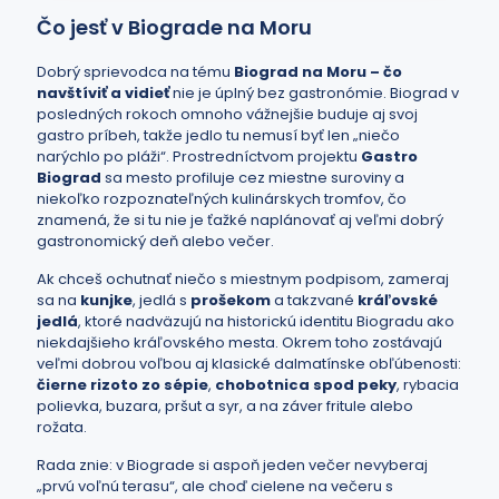
Čo jesť v Biograde na Moru
Dobrý sprievodca na tému
Biograd na Moru – čo
navštíviť a vidieť
nie je úplný bez gastronómie. Biograd v
posledných rokoch omnoho vážnejšie buduje aj svoj
gastro príbeh, takže jedlo tu nemusí byť len „niečo
narýchlo po pláži“. Prostredníctvom projektu
Gastro
Biograd
sa mesto profiluje cez miestne suroviny a
niekoľko rozpoznateľných kulinárskych tromfov, čo
znamená, že si tu nie je ťažké naplánovať aj veľmi dobrý
gastronomický deň alebo večer.
Ak chceš ochutnať niečo s miestnym podpisom, zameraj
sa na
kunjke
, jedlá s
prošekom
a takzvané
kráľovské
jedlá
, ktoré nadväzujú na historickú identitu Biogradu ako
niekdajšieho kráľovského mesta. Okrem toho zostávajú
veľmi dobrou voľbou aj klasické dalmatínske obľúbenosti:
čierne rizoto zo sépie
,
chobotnica spod peky
, rybacia
polievka, buzara, pršut a syr, a na záver fritule alebo
rožata.
Rada znie: v Biograde si aspoň jeden večer nevyberaj
„prvú voľnú terasu“, ale choď cielene na večeru s