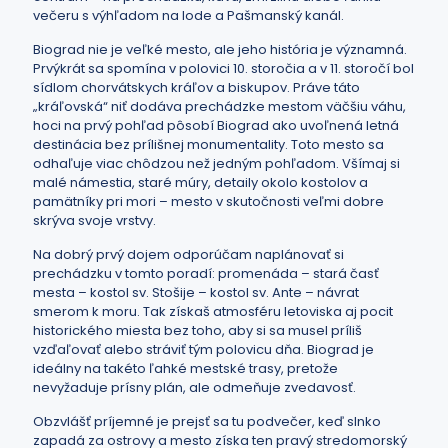
večeru s výhľadom na lode a Pašmanský kanál.
Biograd nie je veľké mesto, ale jeho história je významná.
Prvýkrát sa spomína v polovici 10. storočia a v 11. storočí bol
sídlom chorvátskych kráľov a biskupov. Práve táto
„kráľovská“ niť dodáva prechádzke mestom väčšiu váhu,
hoci na prvý pohľad pôsobí Biograd ako uvoľnená letná
destinácia bez prílišnej monumentality. Toto mesto sa
odhaľuje viac chôdzou než jedným pohľadom. Všímaj si
malé námestia, staré múry, detaily okolo kostolov a
pamätníky pri mori – mesto v skutočnosti veľmi dobre
skrýva svoje vrstvy.
Na dobrý prvý dojem odporúčam naplánovať si
prechádzku v tomto poradí: promenáda – stará časť
mesta – kostol sv. Stošije – kostol sv. Ante – návrat
smerom k moru. Tak získaš atmosféru letoviska aj pocit
historického miesta bez toho, aby si sa musel príliš
vzďaľovať alebo stráviť tým polovicu dňa. Biograd je
ideálny na takéto ľahké mestské trasy, pretože
nevyžaduje prísny plán, ale odmeňuje zvedavosť.
Obzvlášť príjemné je prejsť sa tu podvečer, keď slnko
zapadá za ostrovy a mesto získa ten pravý stredomorský