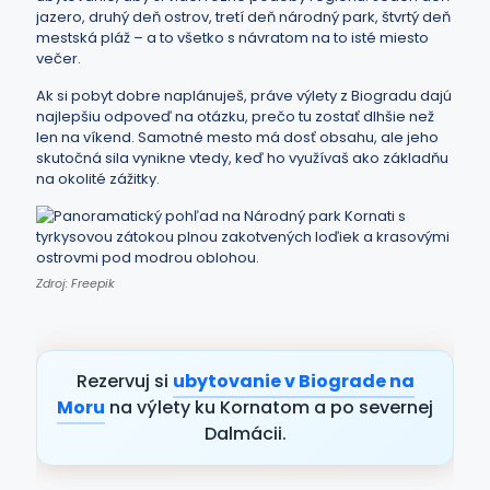
jazero, druhý deň ostrov, tretí deň národný park, štvrtý deň
mestská pláž – a to všetko s návratom na to isté miesto
večer.
Ak si pobyt dobre naplánuješ, práve výlety z Biogradu dajú
najlepšiu odpoveď na otázku, prečo tu zostať dlhšie než
len na víkend. Samotné mesto má dosť obsahu, ale jeho
skutočná sila vynikne vtedy, keď ho využívaš ako základňu
na okolité zážitky.
Zdroj: Freepik
Rezervuj si
ubytovanie v Biograde na
Moru
na výlety ku Kornatom a po severnej
Dalmácii.