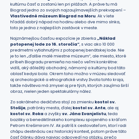
kultúrnu časť a zostanú len pri plážach. A práve tu má
Biograd jedno zo svojich najzaujímavejších prekvapení –
Vlastivedné múzeum Biograd na Moru
. Ak v lete
hľadáš dobrý nápad na hodinu alebo dve mimo slnka,
toto je jedna z najlepších zastávok v meste.
Najznámejšou časťou expozície je zbierka
„Náklad
potopenej lode zo 16. storočia“
, s viac ako 10 000
predmetmi vytiahnutými z potopenej benátskej lode. Nie
je to len „ďalšie malé miestne múzeum“, ale miesto, ktoré
príbeh Biogradu premieňa na niečo veľmi konkrétne:
vidíš, aký dôležitý obchodný, námorný a kultúrny bod táto
oblasť kedysi bola. Okrem toho možno v múzeu sledovať
aj archeologické a etnografické vrstvy života tohto kraja,
takže návšteva má zmysel aj pre tých, ktorých zaujíma širší
obraz, nielen jeden spektakulárny nález.
Zo sakrálneho dedičstva stojí za zmienku
kostol sv.
Stošije
, patrónky mesta, ďalej
kostol sv. Ante
, ale aj
kostol sv. Roka
a zvyšky
sv. Jána Evanjelistu
, teda
baziliky a benediktínskeho komplexu spojeného s kráľom
Petrom Krešimirom IV. Ak patríš k cestovateľom, ktorí radi
chápu destináciu cez historický kontext, potom práve táto
časť článku dáva najviac odpovedí na otázku, prečo