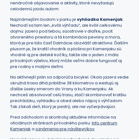
nenáročné objavovanie a aktivity, ktoré nevyžadujú
celodennú jazdu autom.
Najznámejším bodom v parku je
vyhliadka Kamenjak
.
Nechodí sa tam len „kvôli výhľadu“, ale kvôli celkovému
dojmu: jazero pod tebou, súostrovie v diaľke, pocit
otvoreného priestoru a tá kombinácia pevniny a mora,
ktorá je pre túto časť Dalmácie obzvlášť atraktívna. Ďalším
plusom je, že kratší chodník a plošina pri Kamenjaku sú
vhodné aj pre detské kočíky, takže ide o jeden z mála
prírodných výletov, ktorý môže veľmi dobre fungovať aj
pre rodiny s malými deťmi.
Na aktívnejší plán sa odporúča bicykel. Okolo jazera vedie
okružná trasa dlhá približne 38 kilometrov a existujú aj
ďalšie úseky smerom do Vrany a ku Kamenjaku. Ak
nechceš absolvovať celú trasu, stačí skombinovať kratšiu
prechádzku, vyhliadku a obed alebo nápoj s výhľadom.
Tak získaš deň, ktorý je pestrý, ale nie vyčerpávajúci.
Pred odchodom si skontroluj aktuálne informácie na
oficiálnych stránkach prírodného parku:
Info centrum
Kamenjak
a
oznámenia pre návštevníkov
.