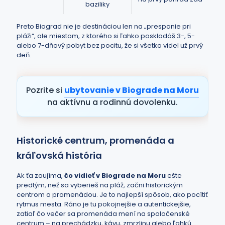
baziliky
Preto Biograd nie je destináciou len na „prespanie pri
pláži“, ale miestom, z ktorého si ľahko poskladáš 3-, 5-
alebo 7-dňový pobyt bez pocitu, že si všetko videl už prvý
deň.
Pozrite si
ubytovanie v Biograde na Moru
na aktívnu a rodinnú dovolenku.
Historické centrum, promenáda a
kráľovská história
Ak ťa zaujíma,
čo vidieť v Biograde na Moru
ešte
predtým, než sa vyberieš na pláž, začni historickým
centrom a promenádou. Je to najlepší spôsob, ako pocítiť
rytmus mesta. Ráno je tu pokojnejšie a autentickejšie,
zatiaľ čo večer sa promenáda mení na spoločenské
centrum – na prechádzku, kávu, zmrzlinu alebo ľahkú