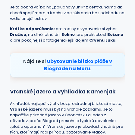
Je to dobrá voľba na „poludňový únik“ z centra, najmä ak
chceš spojiť more a trochu viac súkromia bez odchodu na
vzdialenejší ostrov.
Krátke odporúčanie:
pre rodiny a vybavenie si vyber
Dražicu
, na dlhé letné dni
Soline
, pre praktickosť
Bošanu
a pre pokojnejší a fotogenickejší dojem
Crvenu Luku
.
Nájdite si
ubytovanie blízko pláže v
Biograde na Moru
.
Vranské jazero a vyhliadka Kamenjak
Ak hľadáš najlepší výlet v bezprostrednej blízkosti mesta,
Vranské jazero
musí byť na vrchole zoznamu. Je to
najväčšie prírodné jazero v Chorvátsku a jeden z
dôvodov, prečo Biograd presahuje typickú dovolenku
„pláž a apartmán“. Vranské jazero je obzvlášť vhodné pre
tých, ktorí majú radi prírodu, pozorovanie vtákov,