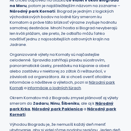
Ak chceš odpoveď na otázku
čo vidieť v okolí Biogradu
na Moru
, potom je najdôležitejším názvom na zozname –
Národný park Kornati
. Biograd je jedným z logických
východiskových bodov na lodné túry smerom ku
Kornatom a práve táto blízkosť výrazne zvyšuje hodnotu
samotnej destinácie. Mnohí hostia si Biograd nevyberajú
len kvôli plážam, ale preto, že odtiaľto môžu ľahko
navštíviť jednu z najosobitejších ostrovných krajín na
Jadrane.
Organizované výlety na Kornaty sú najčastejšie
celodenné. Spravidla zahŕňajú plavbu súostrovím,
panoramatické úseky, prestávku na kúpanie a obed
alebo zastávku v niektorej zo zátok či reštaurácií, v
závislosti od organizátora. Ak si chceš overiť oficiálne
informácie o návšteve a výletoch, pozri si
Národný park
Kornati
a
informácie o lodných túrach
.
Okrem Kornatov má z Biogradu zmysel plánovať aj výlety
smerom do
Zadaru
,
Ninu
,
Šibeniku
, ale aj k
Národný
park Krka
,
Národný park Paklenica
a
Národný park
Kornati
.
Výhodou Biogradu je, že nemusíš každý deň meniť
ubytovanie, aby si videl rôzne podoby regiónu. Jeden deň