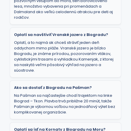
pozvoľným vstupom do mora, tieň borovicového
lesa, množstvo vybavenia pri promenádach a
Dalmaland ako veľkú celodennú atrakciu pre deti aj
rodičov.
Oplatí sa navštíviť Vranské jazero z Biogradu?
Oplatí, a to najmä ak chceš stráviť jeden deň
oddychom mimo pláže. Vranské jazero je blízko
Biogradu, je známe prírodou, pozorovaním vtákov,
cyklistickými trasami a vyhliadkou Kamenjak, z ktorej
sa naskytá veľmi pôsobivý výhľad na jazero a
súostrovie.
Ako sa dostať z Biogradu na Pašman?
Na Pašman sa najčastejšie chodí trajektom na linke
Biograd – Tkon. Plavba trvá približne 20 minút, takže
Pašman je výbornou voľbou na jednodňový výlet bez
komplikovanej organizácie.
Oplatí sa ísť na Kornaty z Biogradu na Moru?