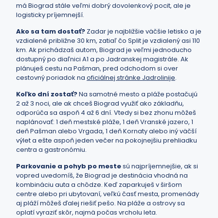
má Biograd stále veľmi dobrý dovolenkový pocit, ale je
logisticky príjemnejší.
Ako sa tam dostať?
Zadar je najbližšie väčšie letisko a je
vzdialené približne 30 km, zatiaľ čo Split je vzdialený asi 110
km. Ak prichádzaš autom, Biograd je veľmi jednoducho
dostupný po diaľnici A1 a po Jadranskej magistrále. Ak
plánuješ cestu na Pašman, pred odchodom si over
cestovný poriadok na
oficiálnej stránke Jadrolinije
.
Koľko dní zostať?
Na samotné mesto a pláže postačujú
2 až 3 noci, ale ak chceš Biograd využiť ako základňu,
odporúča sa aspoň 4 až 6 dní. Vtedy si bez zhonu môžeš
naplánovať: 1 deň mestské pláže, 1 deň Vranské jazero, 1
deň Pašman alebo Vrgada, 1 deň Kornaty alebo iný väčší
výlet a ešte aspoň jeden večer na pokojnejšiu prehliadku
centra a gastronómiu.
Parkovanie a pohyb po meste
sú najpríjemnejšie, ak si
vopred uvedomíš, že Biograd je destinácia vhodná na
kombináciu auta a chôdze. Keď zaparkuješ v širšom
centre alebo pri ubytovaní, veľkú časť mesta, promenády
aj pláží môžeš ďalej riešiť pešo. Na pláže a ostrovy sa
oplatí vyraziť skôr, najmä počas vrcholu leta.