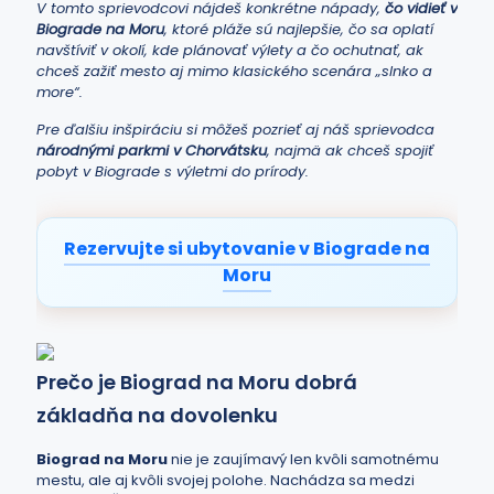
V tomto sprievodcovi nájdeš konkrétne nápady,
čo vidieť v
Biograde na Moru
, ktoré pláže sú najlepšie, čo sa oplatí
navštíviť v okolí, kde plánovať výlety a čo ochutnať, ak
chceš zažiť mesto aj mimo klasického scenára „slnko a
more“.
Pre ďalšiu inšpiráciu si môžeš pozrieť aj náš sprievodca
národnými parkmi v Chorvátsku
, najmä ak chceš spojiť
pobyt v Biograde s výletmi do prírody.
Rezervujte si ubytovanie v Biograde na
Moru
Prečo je Biograd na Moru dobrá
základňa na dovolenku
Biograd na Moru
nie je zaujímavý len kvôli samotnému
mestu, ale aj kvôli svojej polohe. Nachádza sa medzi