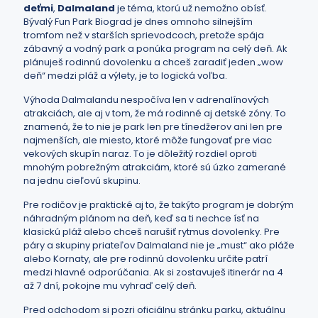
deťmi
,
Dalmaland
je téma, ktorú už nemožno obísť.
Bývalý Fun Park Biograd je dnes omnoho silnejším
tromfom než v starších sprievodcoch, pretože spája
zábavný a vodný park a ponúka program na celý deň. Ak
plánuješ rodinnú dovolenku a chceš zaradiť jeden „wow
deň“ medzi pláž a výlety, je to logická voľba.
Výhoda Dalmalandu nespočíva len v adrenalínových
atrakciách, ale aj v tom, že má rodinné aj detské zóny. To
znamená, že to nie je park len pre tínedžerov ani len pre
najmenších, ale miesto, ktoré môže fungovať pre viac
vekových skupín naraz. To je dôležitý rozdiel oproti
mnohým pobrežným atrakciám, ktoré sú úzko zamerané
na jednu cieľovú skupinu.
Pre rodičov je praktické aj to, že takýto program je dobrým
náhradným plánom na deň, keď sa ti nechce ísť na
klasickú pláž alebo chceš narušiť rytmus dovolenky. Pre
páry a skupiny priateľov Dalmaland nie je „must“ ako pláže
alebo Kornaty, ale pre rodinnú dovolenku určite patrí
medzi hlavné odporúčania. Ak si zostavuješ itinerár na 4
až 7 dní, pokojne mu vyhraď celý deň.
Pred odchodom si pozri oficiálnu stránku parku, aktuálnu