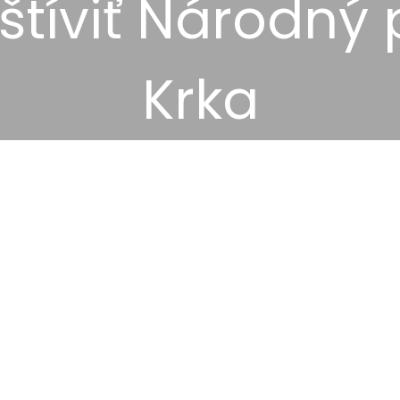
štíviť Národný 
Krka
13. decembra 2025
Tipy
,
Zábava