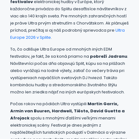
festivalov
elektronickej hudby v Európe, ktorý
každoročne privádza do Splitu desaťtisíce návštevníkov z
viac ako 140 krajín sveta. Pre mnohých zahraničných hostí
je práve Ultra prvým stretnutím s Chorvátskom. Ak plánuješ
príchod, prečítaj si aj náš podrobný sprievodca pre
Ultra
Europe 2026 v Splite
.
To, čo odlišuje Ultra Europe od mnohých iných EDM
festivalov, je fakt, že sa koná priamo na
pobreží Jadranu
.
Návštevníci počas dňa objavujú Split, kúpu sa na plážach
alebo vyrážajú na lodné výlety, zatiaľ čo večery trávia pri
vystúpeniach najväčších svetových DJ hviezd. Takúto
kombináciu hudby a stredomorského životného štýlu
možno len zriedka nájsť na iných európskych festivaloch.
Počas rokov na pódiách Ultra vystúpili
Martin Garrix,
Armin van Buuren, Hardwell, Tiësto, David Guetta a
Afrojack
spolu s mnohými ďalšími veľkými menami
elektronickej scény. Festival je dnes jedným z
najdôležitejších turistických podujatí v Dalmácii a výrazne