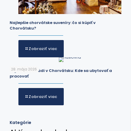
Najlepšie chorvátske suveníry: čo si kúpiť v
Chorvátsku?
Zobraziť viac
28. mája 2026
Digitálni nomádi v Chorvátsku: Kde sa ubytovať a
pracovať
Zobraziť viac
Kategórie