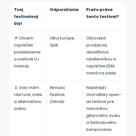
Tvoj
Odporúčanie
Prečo práve
festivalový
tento festival?
štýl
🎆 Chcem
Ultra Europe,
Obrovská
najväčšie
Split
produkcia,
predstavenie
desaťtisíce
a svetové DJ
návštevníkov a
hviezdy
najväčšie EDM
mená na svete.
🎸 Viac mám
INmusic
Najsilnejší
rád rock, indie
Festival,
chorvátsky open-
a alternatívnu
Záhreb
air festival pre
scénu
milovníkov
gitarového zvuku
a festivalového
kempovania.