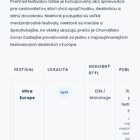
Prehľad festivalov nižšie je koncipovaný ako sprievodca
pre cestovateľov, ktorí chcú spojiť hudbu, destináciu a
letnú dovolenku. Niektoré podujatia sú veľké
medzinárodné festivaly, niektoré sú menšie a
špecifickejšie, no všetky ukazujú, prečo je Chorvátsko
čoraz častejšie považované za jednu z najzaujímavejších
festivalových destinácií v Európe.
HUDOBNÝ
FESTIVAL
LOKALITA
PUBLIKU
ŠTÝL
Ultra
EDM /
150 00
Split
Europe
Mainstage
poča
festivalo
týždň
Jedno 
najväčš
medzináro
festivalo
podujatí