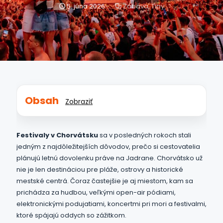
5. júna 2026
Zábava
,
Tipy
Obsah
Zobraziť
Festivaly v Chorvátsku
sa v posledných rokoch stali
jedným z najdôležitejších dôvodov, prečo si cestovatelia
plánujú letnú dovolenku práve na Jadrane. Chorvátsko už
nie je len destináciou pre pláže, ostrovy a historické
mestské centrá. Čoraz častejšie je aj miestom, kam sa
prichádza za hudbou, veľkými open-air pódiami,
elektronickými podujatiami, koncertmi pri mori a festivalmi,
ktoré spájajú oddych so zážitkom.