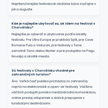
Najintenzívnejšie festivalové obdobie býva zvyčajne v
júli a auguste.
Kde je najlepšie ubytovať sa, ak idem na festival v
Chorvátsku?
Najlepšie je vyberať si ubytovanie podľa lokality
festivalu. Pre Ultra Europe je praktický Split, pre Cave
Romane Pula a Vinkuran, pre festivaly v Tisne
samotné Tisno alebo Murter a pre podujatia na Pagu
Novalja a okolité miesta.
Sú festivaly v Chorvátsku vhodné pre
zahraničných turistov?
Áno. Veľká časť publika prichádza zo zahraničia,
najmä na elektronické a open-air festivaly. Väčšina
väčších podujatí ponúka medzinárodnú komunikáciu,
online predaj vstupeniek a dobré prepojenie s
turistickými destináciami.