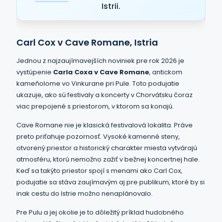
Istrii.
Carl Cox v Cave Romane, Istria
Jednou z najzaujímavejších noviniek pre rok 2026 je
vystúpenie
Carla Coxa v Cave Romane
, antickom
kameňolome vo Vinkurane pri Pule. Toto podujatie
ukazuje, ako sú festivaly a koncerty v Chorvátsku čoraz
viac prepojené s priestorom, v ktorom sa konajú.
Cave Romane nie je klasická festivalová lokalita. Práve
preto priťahuje pozornosť. Vysoké kamenné steny,
otvorený priestor a historický charakter miesta vytvárajú
atmosféru, ktorú nemožno zažiť v bežnej koncertnej hale.
Keď sa takýto priestor spojí s menami ako Carl Cox,
podujatie sa stáva zaujímavým aj pre publikum, ktoré by si
inak cestu do Istrie možno nenaplánovalo.
Pre Pulu a jej okolie je to dôležitý príklad hudobného