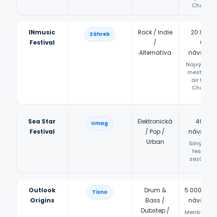
Chorváts
INmusic
Rock / Indie
20 000 –
Záhreb
Festival
/
000+
Alternatíva
návštevn
Najvýznam
mestský o
air festiv
Chorváts
Sea Star
Elektronická
40 00
Umag
Festival
/ Pop /
návštevn
Urban
Silný zači
festivalo
sezóny v Is
Outlook
Drum &
5 000 – 10
Tisno
Origins
Bass /
návštevn
Dubstep /
Menšia kapa