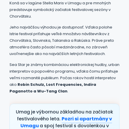
Koná sa v lagúne Stella Maris v Umagu a pre mnohých
predstavuje symbolický začiatok festivalovej sezóny v
Chorvátsku.
Jeho najväčšou výhodou je dostupnosť. Vďaka polohe
Istrie festival priťahuje veľké množstvo návštevníkov z
Chorvátska, Slovinska, Talianska a Rakúska. Práve preto
atmosféra často pôsobí medzinárodne, no zároveň
uvoľnenejšie ako na najväčších letných festivaloch.
Sea Star je známy kombináciou elektronickej hudby, urban
interpretov a popového programu, vďaka čomu priťahuje
veľmi rozmanité publikum. Počas rokov hostil interpretov
ako
Robin Schulz, Lost Frequencies, Indira
Paganotto a Wu-Tang Clan
.
Umag je výbornou základňou na začiatok
festivalového leta.
Pozri si apartmány v
Umagu
a spoj festival s dovolenkou v