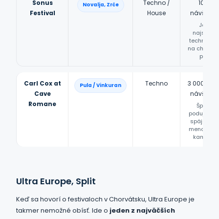
Sonus
Techno /
10 000
Novalja, Zrće
Festival
House
návštevn
Jedna 
najsilnej
techno zna
na chorvá
pobreží
Carl Cox at
Techno
3 000 – 5
Pula / Vinkuran
Cave
návštevn
Romane
Špeciál
podujatie, 
spája veľk
meno a an
kameňol
Ultra Europe, Split
Keď sa hovorí o festivaloch v Chorvátsku, Ultra Europe je
takmer nemožné obísť. Ide o
jeden z najväčších