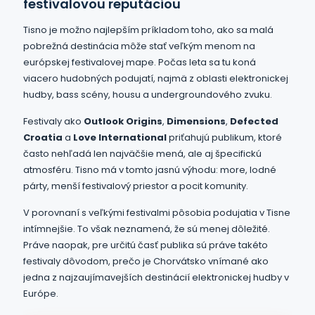
festivalovou reputáciou
Tisno je možno najlepším príkladom toho, ako sa malá
pobrežná destinácia môže stať veľkým menom na
európskej festivalovej mape. Počas leta sa tu koná
viacero hudobných podujatí, najmä z oblasti elektronickej
hudby, bass scény, housu a undergroundového zvuku.
Festivaly ako
Outlook Origins
,
Dimensions
,
Defected
Croatia
a
Love International
priťahujú publikum, ktoré
často nehľadá len najväčšie mená, ale aj špecifickú
atmosféru. Tisno má v tomto jasnú výhodu: more, lodné
párty, menší festivalový priestor a pocit komunity.
V porovnaní s veľkými festivalmi pôsobia podujatia v Tisne
intímnejšie. To však neznamená, že sú menej dôležité.
Práve naopak, pre určitú časť publika sú práve takéto
festivaly dôvodom, prečo je Chorvátsko vnímané ako
jedna z najzaujímavejších destinácií elektronickej hudby v
Európe.