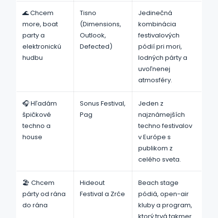
🌊 Chcem
Tisno
Jedinečná
more, boat
(Dimensions,
kombinácia
party a
Outlook,
festivalových
elektronickú
Defected)
pódií pri mori,
hudbu
lodných párty a
uvoľnenej
atmosféry.
🎧 Hľadám
Sonus Festival,
Jeden z
špičkové
Pag
najznámejších
techno a
techno festivalov
house
v Európe s
publikom z
celého sveta.
🏖️ Chcem
Hideout
Beach stage
párty od rána
Festival a Zrće
pódiá, open-air
do rána
kluby a program,
ktorý trvá takmer