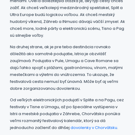
menami. Oveľa dôležitejšia otázka je, aký typ cesty chceš
zažiť. Ak chceš veľkolepý medzinárodný spektakel, Split a
Ultra Europe budú logickou voľbou. Ak chceš mestský
hudobný víkend, Záhreb a INmusic dávajú väčší zmysel. Ak
chceš more, lodné párty a elektronickú scénu, Tisno a Pag
sú silnejšie voľby.
Na druhej strane, ak je pre teba destinácia rovnako
dôležitá ako samotné podujatie, Istria je obzvlášť
zaujímavá. Podujatia v Pule, Umagu a Cave Romane sa
dajú ľahko spojiť s plážami, gastronómiou, vínom, malými
mestečkami a výletmi do vnútrozemia. To ukazuje, že
festivalová cesta nemusí byť únavná. Môže byť aj veľmi
dobre zorganizovanou dovolenkou.
Od veľkých elektronických podujatí v Splite a na Pagu, cez
festivaly v Tisne a Umagu, až po špeciálne vystúpenia v
Istrii a mestské podujatia v Záhrebe, Chorvátsko ponúka
veľmi rozmanitý festivalový kalendár, ktorý sa dá
jednoducho začleniť do dlhšej
dovolenky v Chorvátsku
.