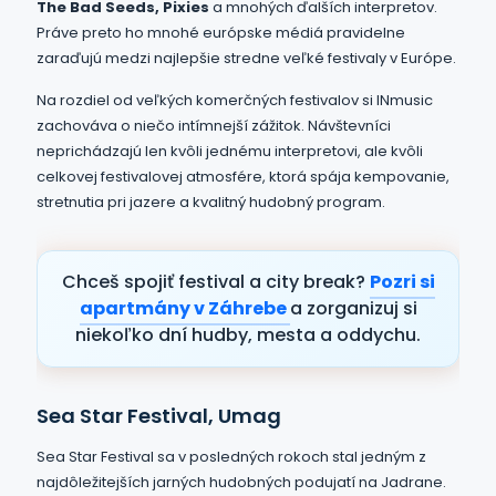
The Bad Seeds, Pixies
a mnohých ďalších interpretov.
Práve preto ho mnohé európske médiá pravidelne
zaraďujú medzi najlepšie stredne veľké festivaly v Európe.
Na rozdiel od veľkých komerčných festivalov si INmusic
zachováva o niečo intímnejší zážitok. Návštevníci
neprichádzajú len kvôli jednému interpretovi, ale kvôli
celkovej festivalovej atmosfére, ktorá spája kempovanie,
stretnutia pri jazere a kvalitný hudobný program.
Chceš spojiť festival a city break?
Pozri si
apartmány v Záhrebe
a zorganizuj si
niekoľko dní hudby, mesta a oddychu.
Sea Star Festival, Umag
Sea Star Festival sa v posledných rokoch stal jedným z
najdôležitejších jarných hudobných podujatí na Jadrane.