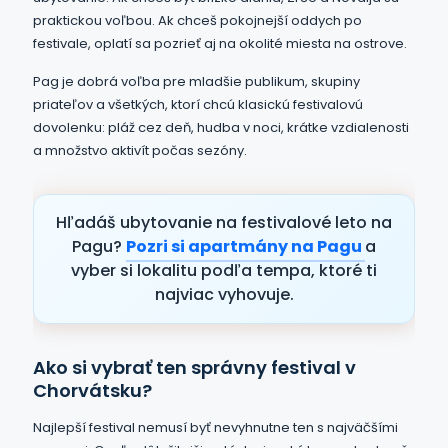
praktickou voľbou. Ak chceš pokojnejší oddych po
festivale, oplatí sa pozrieť aj na okolité miesta na ostrove.
Pag je dobrá voľba pre mladšie publikum, skupiny
priateľov a všetkých, ktorí chcú klasickú festivalovú
dovolenku: pláž cez deň, hudba v noci, krátke vzdialenosti
a množstvo aktivít počas sezóny.
Hľadáš ubytovanie na festivalové leto na
Pagu?
Pozri si apartmány na Pagu
a
vyber si lokalitu podľa tempa, ktoré ti
najviac vyhovuje.
Ako si vybrať ten správny festival v
Chorvátsku?
Najlepší festival nemusí byť nevyhnutne ten s najväčšími