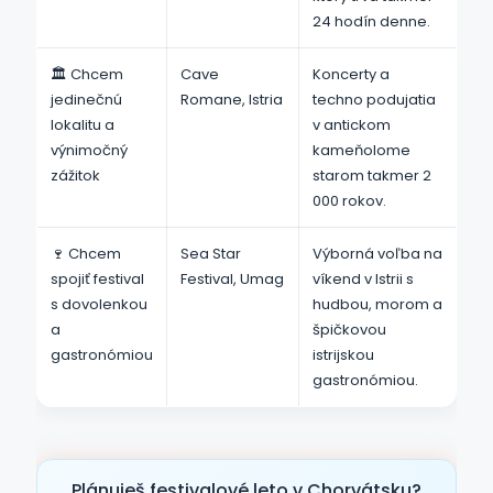
24 hodín denne.
🏛️ Chcem
Cave
Koncerty a
jedinečnú
Romane, Istria
techno podujatia
lokalitu a
v antickom
výnimočný
kameňolome
zážitok
starom takmer 2
000 rokov.
🍷 Chcem
Sea Star
Výborná voľba na
spojiť festival
Festival, Umag
víkend v Istrii s
s dovolenkou
hudbou, morom a
a
špičkovou
gastronómiou
istrijskou
gastronómiou.
Plánuješ festivalové leto v Chorvátsku?