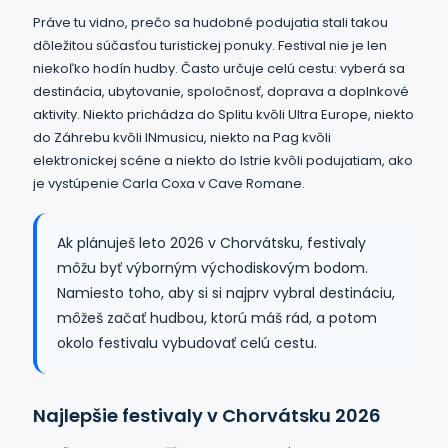
Práve tu vidno, prečo sa hudobné podujatia stali takou
dôležitou súčasťou turistickej ponuky. Festival nie je len
niekoľko hodín hudby. Často určuje celú cestu: vyberá sa
destinácia, ubytovanie, spoločnosť, doprava a doplnkové
aktivity. Niekto prichádza do Splitu kvôli Ultra Europe, niekto
do Záhrebu kvôli INmusicu, niekto na Pag kvôli
elektronickej scéne a niekto do Istrie kvôli podujatiam, ako
je vystúpenie Carla Coxa v Cave Romane.
Ak plánuješ leto 2026 v Chorvátsku, festivaly
môžu byť výborným východiskovým bodom.
Namiesto toho, aby si si najprv vybral destináciu,
môžeš začať hudbou, ktorú máš rád, a potom
okolo festivalu vybudovať celú cestu.
Najlepšie festivaly v Chorvátsku 2026