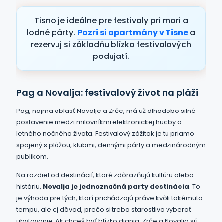
Tisno je ideálne pre festivaly pri mori a
lodné párty.
Pozri si apartmány v Tisne
a
rezervuj si základňu blízko festivalových
podujatí.
Pag a Novalja: festivalový život na pláži
Pag, najmä oblasť Novalje a Zrće, má už dlhodobo silné
postavenie medzi milovníkmi elektronickej hudby a
letného nočného života. Festivalový zážitok je tu priamo
spojený s plážou, klubmi, dennými párty a medzinárodným
publikom.
Na rozdiel od destinácií, ktoré zdôrazňujú kultúru alebo
históriu,
Novalja je jednoznačná party destinácia
. To
je výhoda pre tých, ktorí prichádzajú práve kvôli takémuto
tempu, ale aj dôvod, prečo si treba starostlivo vyberať
ubytovanie. Ak chceš byť blízko diania, Zrće a Novalja sú