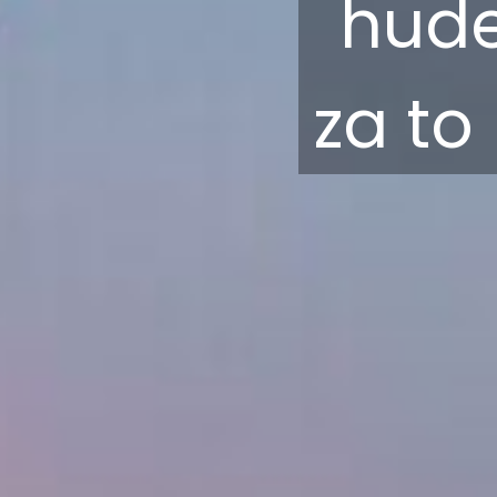
hude
za to