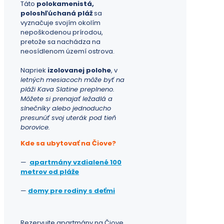
Táto
polokamenistá,
poloshľúchaná pláž
sa
vyznačuje svojím okolím
nepoškodenou prírodou,
pretože sa nachádza na
neosídlenom území ostrova.
Napriek
izolovanej polohe
, v
letných mesiacoch môže byť na
pláži Kava Slatine preplneno.
Môžete si prenajať ležadlá a
slnečníky alebo jednoducho
presunúť svoj uterák pod tieň
borovice.
Kde sa ubytovať na Čiove?
—
apartmány vzdialené 100
metrov od pláže
—
domy pre rodiny s deťmi
Rezervujte
apartmány na Čiove
.