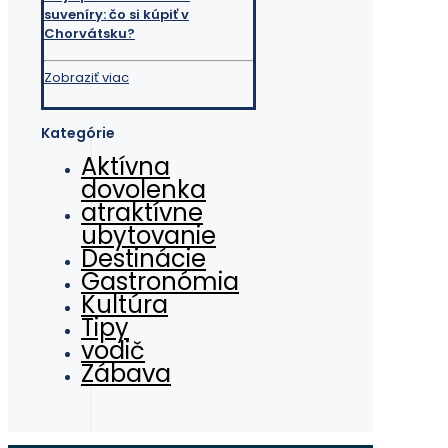
suveníry: čo si kúpiť v
Chorvátsku?
Zobraziť viac
Kategórie
Aktívna
dovolenka
atraktívne
ubytovanie
Destinácie
Gastronómia
Kultúra
Tipy
vodič
Zábava