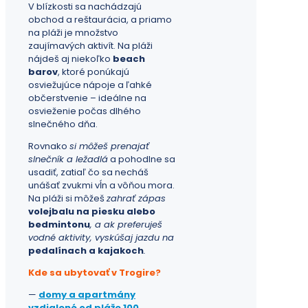
V blízkosti sa nachádzajú
obchod a reštaurácia, a priamo
na pláži je množstvo
zaujímavých aktivít. Na pláži
nájdeš aj niekoľko
beach
barov
, ktoré ponúkajú
osviežujúce nápoje a ľahké
občerstvenie – ideálne na
osvieženie počas dlhého
slnečného dňa.
Rovnako
si môžeš prenajať
slnečník a ležadlá
a pohodlne sa
usadiť, zatiaľ čo sa necháš
unášať zvukmi vĺn a vôňou mora.
Na pláži si môžeš
zahrať zápas
volejbalu na piesku alebo
bedmintonu
, a ak preferuješ
vodné aktivity, vyskúšaj jazdu na
pedalínach a kajakoch
.
Kde sa ubytovať v Trogire?
—
domy a apartmány
vzdialené od pláže
100