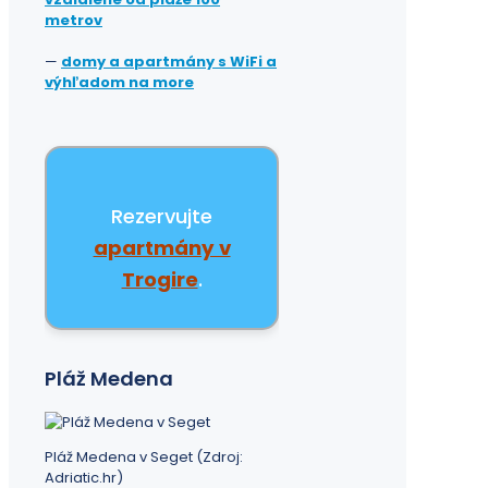
metrov
—
domy a apartmány s WiFi a
výhľadom na more
Rezervujte
apartmány v
Trogire
.
Pláž Medena
Pláž Medena v Seget (Zdroj:
Adriatic.hr)