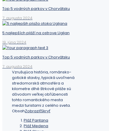
Top 5 vodných parkov v Chorvátsku
7. augusta 2024
5 najlepších pláží na ostrove Ugljan
19. júna 2024
Top 5 vodných parkov v Chorvátsku
7. augusta 2024
Vzrušujúca história, románsko-
gotické stavby, typická uvoľnená
stredomorská atmosféra a
kilometre dlhé štrkové pláže sú
dôvodom veľkej obľúbenosti
tohto romantického mesta
medzi turistami z celého sveta.
Obsah
Zobraziť
Skryť
Pláž Pantana
Pláž Medena