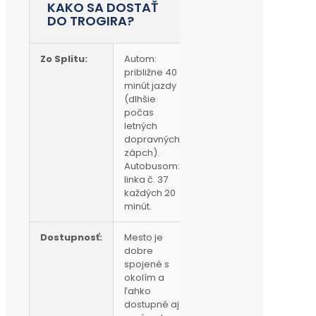
KAKO SA DOSTAŤ
DO TROGIRA?
Zo Splitu:
Autom:
približne 40
minút jazdy
(dlhšie
počas
letných
dopravných
zápch).
Autobusom:
linka č. 37
každých 20
minút.
Dostupnosť:
Mesto je
dobre
spojené s
okolím a
ľahko
dostupné aj