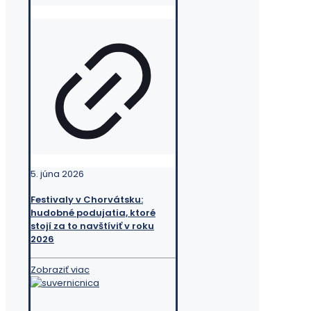
5. júna 2026
Festivaly v Chorvátsku:
hudobné podujatia, ktoré
stojí za to navštíviť v roku
2026
Zobraziť viac