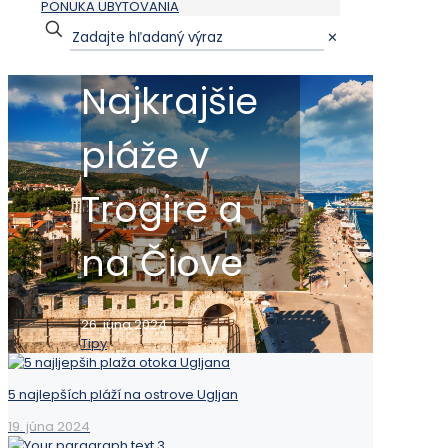
PONUKA UBYTOVANIA
✕
Najkrajšie
pláže v
Trogire a
na Čiove
26. júna 2024
Tipy
5 najlepších pláží na ostrove Ugljan
19. júna 2024