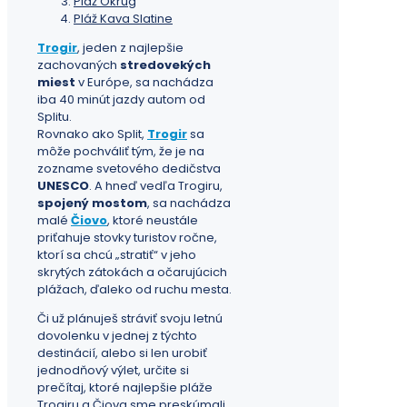
Pláž Okrug
Pláž Kava Slatine
Trogir
, jeden z najlepšie
zachovaných
stredovekých
miest
v Európe, sa nachádza
iba 40 minút jazdy autom od
Splitu.
Rovnako ako Split,
Trogir
sa
môže pochváliť tým, že je na
zozname svetového dedičstva
UNESCO
. A hneď vedľa Trogiru,
spojený mostom
, sa nachádza
malé
Čiovo
, ktoré neustále
priťahuje stovky turistov ročne,
ktorí sa chcú „stratiť“ v jeho
skrytých zátokách a očarujúcich
plážach, ďaleko od ruchu mesta.
Či už plánuješ stráviť svoju letnú
dovolenku v jednej z týchto
destinácií, alebo si len urobiť
jednodňový výlet, určite si
prečítaj, ktoré najlepšie pláže
Trogiru a Čiova sme preskúmali