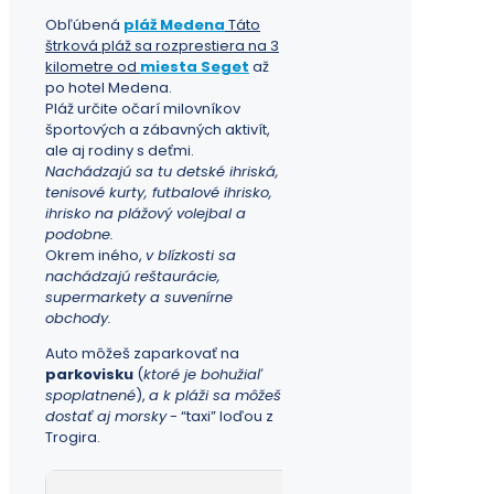
Obľúbená
pláž Medena
Táto
štrková pláž sa rozprestiera na 3
kilometre od
miesta Seget
až
po hotel Medena.
Pláž určite očarí milovníkov
športových a zábavných aktivít,
ale aj rodiny s deťmi.
Nachádzajú sa tu detské ihriská,
tenisové kurty, futbalové ihrisko,
ihrisko na plážový volejbal a
podobne.
Okrem iného,
v blízkosti sa
nachádzajú reštaurácie,
supermarkety a suvenírne
obchody.
Auto môžeš zaparkovať na
parkovisku
(
ktoré je bohužiaľ
spoplatnené
),
a k pláži sa môžeš
dostať aj morsky
- “taxi” loďou z
Trogira.