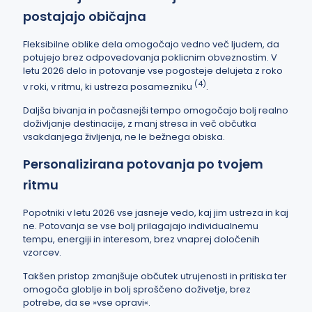
postajajo običajna
Fleksibilne oblike dela omogočajo vedno več ljudem, da
potujejo brez odpovedovanja poklicnim obveznostim. V
letu 2026 delo in potovanje vse pogosteje delujeta z roko
(4)
v roki, v ritmu, ki ustreza posamezniku
.
Daljša bivanja in počasnejši tempo omogočajo bolj realno
doživljanje destinacije, z manj stresa in več občutka
vsakdanjega življenja, ne le bežnega obiska.
Personalizirana potovanja po tvojem
ritmu
Popotniki v letu 2026 vse jasneje vedo, kaj jim ustreza in kaj
ne. Potovanja se vse bolj prilagajajo individualnemu
tempu, energiji in interesom, brez vnaprej določenih
vzorcev.
Takšen pristop zmanjšuje občutek utrujenosti in pritiska ter
omogoča globlje in bolj sproščeno doživetje, brez
potrebe, da se »vse opravi«.