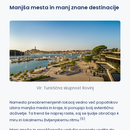
Manjša mesta in manj znane destinacije
Vir: Turistična skupnost Rovinj
Namesto preobremenjenih lokacij vedno več popotnikov
izbira manjša mesta in kraje, ki ponujajo bolj avtentično
doživetje. Ta trend še naprej raste, saj se ljudje obračajo k
(5)
miru in lokalnemu življenjskemu ritmu
.
Manj gneče in sproščenejše vzdušje pogosto vodita do