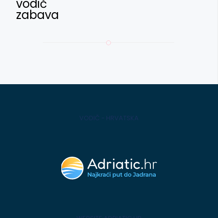
vodič
zabava
VODIČ - HRVATSKA