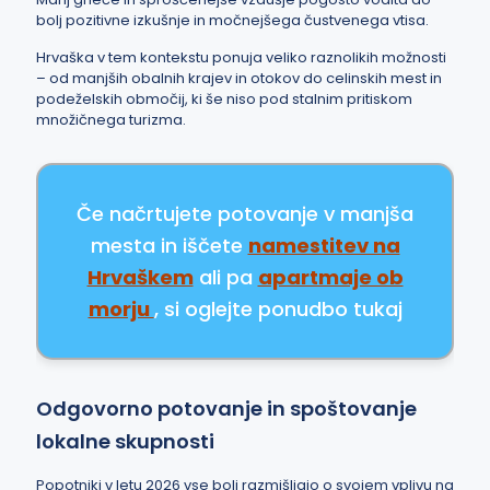
bolj pozitivne izkušnje in močnejšega čustvenega vtisa.
Hrvaška v tem kontekstu ponuja veliko raznolikih možnosti
– od manjših obalnih krajev in otokov do celinskih mest in
podeželskih območij, ki še niso pod stalnim pritiskom
množičnega turizma.
Če načrtujete potovanje v manjša
mesta in iščete
namestitev na
Hrvaškem
ali pa
apartmaje ob
morju
, si oglejte ponudbo tukaj
Odgovorno potovanje in spoštovanje
lokalne skupnosti
Popotniki v letu 2026 vse bolj razmišljajo o svojem vplivu na