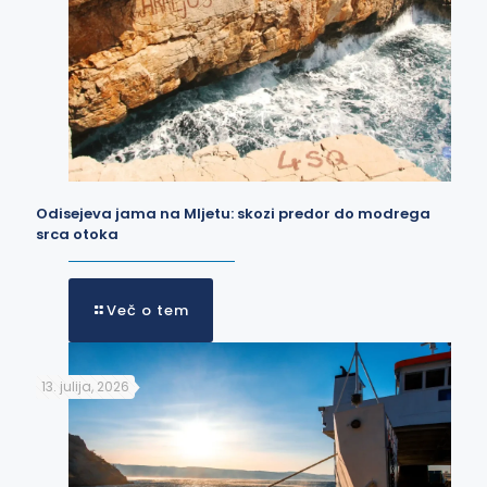
Odisejeva jama na Mljetu: skozi predor do modrega
srca otoka
Več o tem
13. julija, 2026