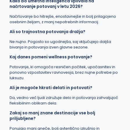
Kako bo umetna inteligenca vplivala na
načrtovanje potovanj v letu 2026?
Načrtovanje bo hitrejše, enostavnejše in bolj prilagojeno
osebnim željam, z manj nepotrebnih informacij.
Ali so trajnostna potovanja dražja?
Ne nujno. Pogosto so ugodnejša, saj vključujejo daljša
bivanja in potovanja izven glavne sezone.
Kaj danes pomeni wellness potovanje?
Potovanje, ki omogoča resničen počitek, upočasnitev in
ponovno vzpostavitev ravnovesja, brez nujne potrebe po
luksuzu.
Ali je mogoče hkrati delati in potovati?
Da, vedno več ljudi združuje delo in potovanja zahvaljujoč
fleksibilnim oblikam dela.
Zakaj so manj znane destinacije vse bolj
priljubljene?
Ponujajo manj gneče, bolj avtentično izkušnjo in