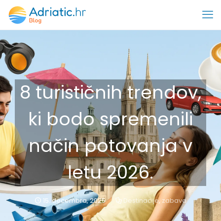
8 turističnih trendov,
ki bodo spremenili
način potovanja v
letu 2026.
15. decembra, 2025
Destinacije
,
zabava