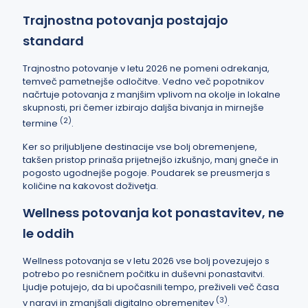
Trajnostna potovanja postajajo
standard
Trajnostno potovanje v letu 2026 ne pomeni odrekanja,
temveč pametnejše odločitve. Vedno več popotnikov
načrtuje potovanja z manjšim vplivom na okolje in lokalne
skupnosti, pri čemer izbirajo daljša bivanja in mirnejše
(2)
termine
.
Ker so priljubljene destinacije vse bolj obremenjene,
takšen pristop prinaša prijetnejšo izkušnjo, manj gneče in
pogosto ugodnejše pogoje. Poudarek se preusmerja s
količine na kakovost doživetja.
Wellness potovanja kot ponastavitev, ne
le oddih
Wellness potovanja se v letu 2026 vse bolj povezujejo s
potrebo po resničnem počitku in duševni ponastavitvi.
Ljudje potujejo, da bi upočasnili tempo, preživeli več časa
(3)
v naravi in zmanjšali digitalno obremenitev
.