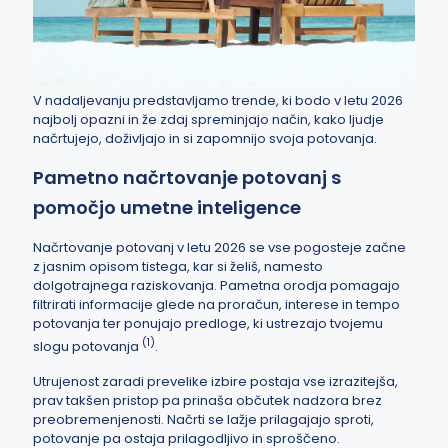
V nadaljevanju predstavljamo trende, ki bodo v letu 2026
najbolj opazni in že zdaj spreminjajo način, kako ljudje
načrtujejo, doživljajo in si zapomnijo svoja potovanja.
Pametno načrtovanje potovanj s
pomočjo umetne inteligence
Načrtovanje potovanj v letu 2026 se vse pogosteje začne
z jasnim opisom tistega, kar si želiš, namesto
dolgotrajnega raziskovanja. Pametna orodja pomagajo
filtrirati informacije glede na proračun, interese in tempo
potovanja ter ponujajo predloge, ki ustrezajo tvojemu
(1)
slogu potovanja
.
Utrujenost zaradi prevelike izbire postaja vse izrazitejša,
prav takšen pristop pa prinaša občutek nadzora brez
preobremenjenosti. Načrti se lažje prilagajajo sproti,
potovanje pa ostaja prilagodljivo in sproščeno.