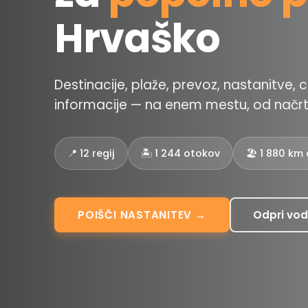
Hrvaško
Destinacije, plaže, prevoz, nastanitve, 
informacije — na enem mestu, od načrt
📍 12 regij
🏝️ 1 244 otokov
🏖️ 1 880 km
POIŠČI NASTANITEV →
Odpri vod