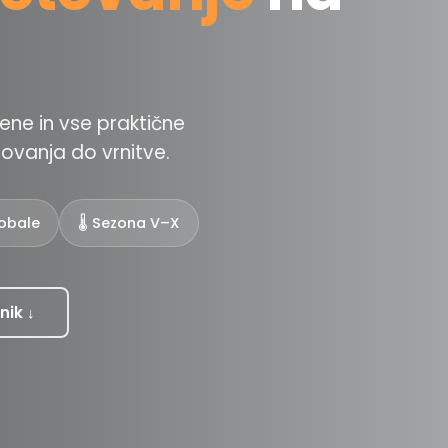
cene in vse praktične
ovanja do vrnitve.
 obale
🌡️ Sezona V–X
nik ↓