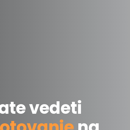
ate vedeti
otovanje
na