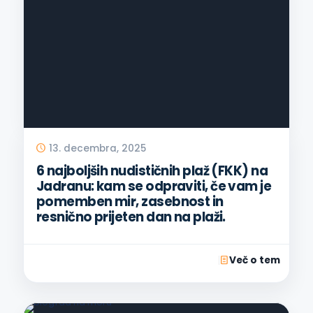
13. decembra, 2025
6 najboljših nudističnih plaž (FKK) na
Jadranu: kam se odpraviti, če vam je
pomemben mir, zasebnost in
resnično prijeten dan na plaži.
Več o tem