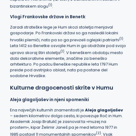
(
1
)
bizantinskem slogu
.
Vlogi Frankovske države in Benetk
Zaradi strateške lege je Hum skozi stoletja menjaval
gospodarje. Po Frankovski državi so ga nasledili lokalni
(
1
)
hrvaški plemiči, nato pa so ga prevzeli oglejski patriarhi
.
Leta 1412 so Benetke osvojile Hum in ga obdržale pod svojo
(
1
)
upravo skoraj štiri stoletja
. V beneškem obdobju mesto
dobi dekorativne elemente, značilne za beneško
arhitekturo. Po padcu Beneške republike leta 1797 Hum
preide pod avstrijsko oblast, nato pa postane del
sodobne Hrvaške.
Kulturne dragocenosti skrite v Humu
Aleja glagoljašev in njeni spomeniki
Ena največjih kulturnih znamenitosti je
Aleja glagoljašev
– sedem kilometrov dolga cesta, ki povezuje Roč in Hum.
Akademik Josip Bratulić je zasnoval ta »muzej na
prostem«, kipar Želimir Janeš pa je med letoma 1977 in
(
2
)
1985 postavil 11 monumentalnih spomenikov
. Vsak