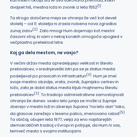
kamnitem okolju sta le dva tlakovana prehoda, kakih
(
1
)
dvajset hiš, mestna loža in zvonik iz leta 1552
.
Ta strogo določena meja se ohranja že več kot devet
stoletij – od 11. stoletja ni zrasla nobena nova zgradba
(
2
)
zunaj zidov
. Zato mnogi Hum dojemajo kot
mestni
časovni stroj
, ki vam v nekaj korakih omogoča vpogled v
večplastno preteklost Istre.
Kaj ga dela mestom, ne vasjo?
V večini držav mesta opredeljujejo velikost in število
prebivalcev, v srednjeveški Istri pa se je status mesta
(
3
)
podeljeval po pravicah in infrastrukturi
. Hum je imel
svoje mestno obzidje, vrata, zvonik, župnijsko cerkev in
ložo, zato je dobil status mesta kljub majhnemu številu
(
2
)
prebivalcev
. To tradicijo administrativne samostojnosti
ohranja še danes: vsako leto junija se moški iz župnije
zberejo v mestni loži in izberejo župana “na leto dan” tako,
(
5
)
da glasove zarežejo v leseno palico, imenovano
raboš
.
Ta običaj, obujen leta 1977, velja za eno najstarejših
demokratičnih tradicij v Evropi in potrjuje, da Hum ni vas,
temveč mesto s svojimi institucijami.