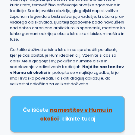
kurioziteta, temveč živo pričevanje hrvaške zgodovine in
tradicije. Srednjeveška obzidja, glagoljski napisi, volitve
župana in legenda o biski ustvarjajo vzdušje, ki očara prav
vsakega obiskovalca. Ljubitelji zgodovine bodo navdušeni
nad dobro ohranjeno arhitekturo in spomeniki, medtem ko
lahko gurmani odkrijejo okuse Istre skozi bisko, mineštro in
fuže.
Če želite doživeti pristno Istro in se sprehoditi po ulicah,
kjer je čas obstal, je Hum idealen cilj. Vzemite si čas za
obisk Aleje glagoljašev, pokušino humske biske in
sodelovanje v edinstvenih tradicijah.
Najdite nastanitev
v Humu ali okolici
in potopite se v najtišjo zgodbo, ki jo
ima Hrvaška povedati. Ta skriti dragulj dokazuje, da
velikost ni odločilna za velikost doživetja.
Če iščete
namestitev v Humu in
okolici
, kliknite tukaj