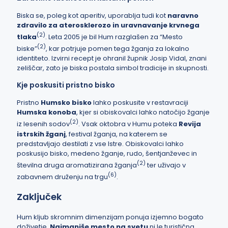
Biska se, poleg kot aperitiv, uporablja tudi kot
naravno
zdravilo za aterosklerozo in uravnavanje krvnega
(
2
)
tlaka
. Leta 2005 je bil Hum razglašen za “Mesto
(
2
)
biske”
, kar potrjuje pomen tega žganja za lokalno
identiteto. Izvirni recept je ohranil župnik Josip Vidal, znani
zeliščar, zato je biska postala simbol tradicije in skupnosti.
Kje poskusiti pristno bisko
Pristno
Humsko bisko
lahko poskusite v restavraciji
Humska konoba
, kjer si obiskovalci lahko natočijo žganje
(
2
)
iz lesenih sodov
. Vsak oktobra v Humu poteka
Revija
istrskih žganj
, festival žganja, na katerem se
predstavljajo destilati z vse Istre. Obiskovalci lahko
poskusijo bisko, medeno žganje, rudo, šentjanževec in
(
2
)
številna druga aromatizirana žganja
ter uživajo v
(
6
)
zabavnem druženju na trgu
.
Zaključek
Hum kljub skromnim dimenzijam ponuja izjemno bogato
doživetje.
Najmanjše mesto na svetu
ni le turistična