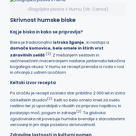
Glagoljska pisava v Humu (Vir: Canva)
Skrivnost humske biske
Kaj je biska in kako se pripravlja?
Biska je tradicionalno
istrsko žganje
, ki nastaja iz
domače komovice, bele omele in štirih vrst
(
2
)
zdravilnih zelišč
. Z mešanjem sestavin in
večmesečnim maceriranjem nastane jantarnata tekočina
bogatega okusa. V Humu se recept prenaša iz roda v rod
in ohranja z ustnim izročilom.
Keltski izvor recepta
Po izročilu je recept za bisko star približno 2 000 let in izvira
(
2
)
od keltskih druidov
. Kelti so belo omelo imeli za sveto
rastlino ter jo uporabljali v ritualih za pripravo napitkov, ki
(
2
)
podarjajo moč, pogum in zdravje
. Ta globoka
zgodovinska nit povezuje humske brendije s starodavnimi
verovanji in jim daje posebno skrivnostnost.
Zdravilne lastnosti in kulturni pomen