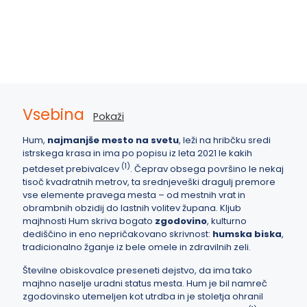
5. novembra, 2025
Destinacije
,
Kultura
Vsebina
Pokaži
Hum,
najmanjše mesto na svetu
, leži na hribčku sredi
istrskega krasa in ima po popisu iz leta 2021 le kakih
(
1
)
petdeset prebivalcev
. Čeprav obsega površino le nekaj
tisoč kvadratnih metrov, ta srednjeveški dragulj premore
vse elemente pravega mesta – od mestnih vrat in
obrambnih obzidij do lastnih volitev župana. Kljub
majhnosti Hum skriva bogato
zgodovino
, kulturno
dediščino in eno nepričakovano skrivnost:
humska biska
,
tradicionalno žganje iz bele omele in zdravilnih zeli.
Številne obiskovalce preseneti dejstvo, da ima tako
majhno naselje uradni status mesta. Hum je bil namreč
zgodovinsko utemeljen kot utrdba in je stoletja ohranil