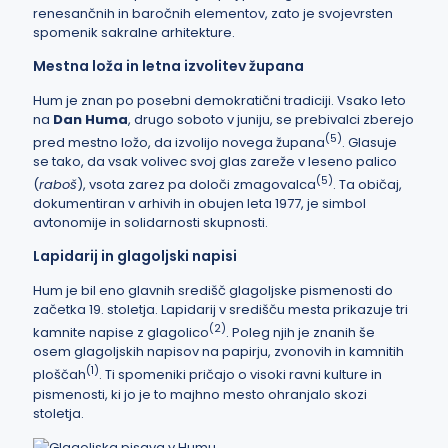
renesančnih in baročnih elementov, zato je svojevrsten
spomenik sakralne arhitekture.
Mestna loža in letna izvolitev župana
Hum je znan po posebni demokratični tradiciji. Vsako leto
na
Dan Huma
, drugo soboto v juniju, se prebivalci zberejo
(
5
)
pred mestno ložo, da izvolijo novega župana
. Glasuje
se tako, da vsak volivec svoj glas zareže v leseno palico
(
5
)
(
raboš
), vsota zarez pa določi zmagovalca
. Ta običaj,
dokumentiran v arhivih in obujen leta 1977, je simbol
avtonomije in solidarnosti skupnosti.
Lapidarij in glagoljski napisi
Hum je bil eno glavnih središč glagoljske pismenosti do
začetka 19. stoletja. Lapidarij v središču mesta prikazuje tri
(
2
)
kamnite napise z glagolico
. Poleg njih je znanih še
osem glagoljskih napisov na papirju, zvonovih in kamnitih
(
1
)
ploščah
. Ti spomeniki pričajo o visoki ravni kulture in
pismenosti, ki jo je to majhno mesto ohranjalo skozi
stoletja.