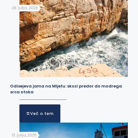
28. julija, 2026
Odisejeva jama na Mljetu: skozi predor do modrega
srca otoka
Več o tem
13. julija, 2026