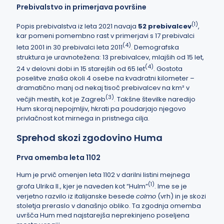
Prebivalstvo in primerjava površine
(
1
)
Popis prebivalstva iz leta 2021 navaja
52 prebivalcev
,
kar pomeni pomembno rast v primerjavi s 17 prebivalci
(
4
)
leta 2001 in 30 prebivalci leta 2011
. Demografska
struktura je uravnotežena: 13 prebivalcev, mlajših od 15 let,
(
4
)
24 v delovni dobi in 15 starejših od 65 let
. Gostota
poselitve znaša okoli 4 osebe na kvadratni kilometer –
dramatično manj od nekaj tisoč prebivalcev na km² v
(
3
)
večjih mestih, kot je Zagreb
. Takšne številke naredijo
Hum skoraj nepojmljiv, hkrati pa poudarjajo njegovo
privlačnost kot mirnega in pristnega cilja.
Sprehod skozi zgodovino Huma
Prva omemba leta 1102
Hum je prvič omenjen leta 1102 v darilni listini mejnega
(
1
)
grofa Ulrika II., kjer je naveden kot “Hulm”
. Ime se je
verjetno razvilo iz italijanske besede
colmo
(vrh) in je skozi
stoletja preraslo v današnjo obliko. Ta zgodnja omemba
uvršča Hum med najstarejša neprekinjeno poseljena