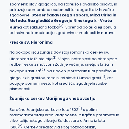
spomenik slavi glagolico, najstarejšo slovansko pisavo, in
prikazuje pomembne osebnosti ter dogodke iz hrvaške
zgodovine:
Steber čakavskega sabora
,
Miza Cirila in
Metoda
,
Razgledišče Gregorja Ninskega
ter
Vrata
(
3
)
Huma
kot zaključna točka
. Sprehod po tej aleji ponuja
edinstveno kombinacijo zgodovine, umetnosti in narave.
Freske sv. Hieronima
Na pokopališču zunaj zidov stoji romanska cerkev sv.
(
1
)
Hieronima iz 12. stoletja
. V njeni notranjosti so ohranjene
redke freske z motivom Zadnje večerje, snetja s križa in
(
2
)
pokopa Kristusa
. Na zidovih je vrezanih tudi približno 40
(
1
)
glagoljskih grafitov, med njimi sloviti Humski grafit
, kar
potrjuje pomen mesta kot središča zgodnjehrvaške
pismenosti.
Župnijska cerkev Marijinega vnebovzetja
(
1
)
Baročna župnijska cerkev iz leta 1802
s petimi
marmornimi oltarji hrani dragocene liturgične predmete in
sliko italijanskega slikarja Baldessara d’Anne iz leta
(
2
)
1600
. Cerkev predstavlja spoj poznogotskih,