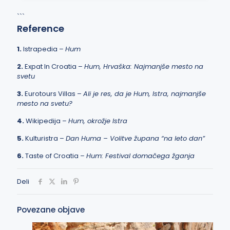
```
Reference
1.
Istrapedia –
Hum
2.
Expat In Croatia –
Hum, Hrvaška: Najmanjše mesto na
svetu
3.
Eurotours Villas –
Ali je res, da je Hum, Istra, najmanjše
mesto na svetu?
4.
Wikipedija –
Hum, okrožje Istra
5.
Kulturistra –
Dan Huma – Volitve župana “na leto dan”
6.
Taste of Croatia –
Hum: Festival domačega žganja
Deli
Povezane objave