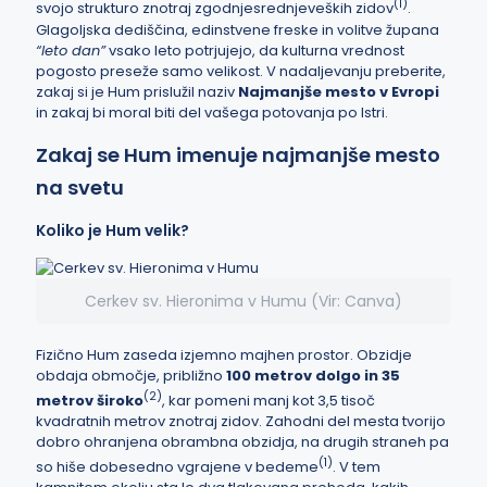
(
1
)
svojo strukturo znotraj zgodnjesrednjeveških zidov
.
Glagoljska dediščina, edinstvene freske in volitve župana
“leto dan”
vsako leto potrjujejo, da kulturna vrednost
pogosto preseže samo velikost. V nadaljevanju preberite,
zakaj si je Hum prislužil naziv
Najmanjše mesto v Evropi
in zakaj bi moral biti del vašega potovanja po Istri.
Zakaj se Hum imenuje najmanjše mesto
na svetu
Koliko je Hum velik?
Cerkev sv. Hieronima v Humu (Vir: Canva)
Fizično Hum zaseda izjemno majhen prostor. Obzidje
obdaja območje, približno
100 metrov dolgo in 35
(
2
)
metrov široko
, kar pomeni manj kot 3,5 tisoč
kvadratnih metrov znotraj zidov. Zahodni del mesta tvorijo
dobro ohranjena obrambna obzidja, na drugih straneh pa
(
1
)
so hiše dobesedno vgrajene v bedeme
. V tem