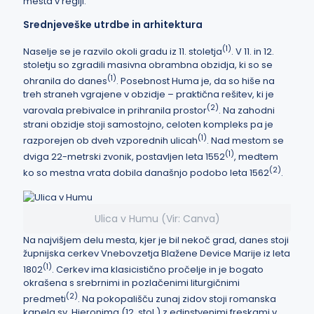
mesta v regiji.
Srednjeveške utrdbe in arhitektura
(
1
)
Naselje se je razvilo okoli gradu iz 11. stoletja
. V 11. in 12.
stoletju so zgradili masivna obrambna obzidja, ki so se
(
1
)
ohranila do danes
. Posebnost Huma je, da so hiše na
treh straneh vgrajene v obzidje – praktična rešitev, ki je
(
2
)
varovala prebivalce in prihranila prostor
. Na zahodni
strani obzidje stoji samostojno, celoten kompleks pa je
(
1
)
razporejen ob dveh vzporednih ulicah
. Nad mestom se
(
1
)
dviga 22-metrski zvonik, postavljen leta 1552
, medtem
(
2
)
ko so mestna vrata dobila današnjo podobo leta 1562
.
Ulica v Humu (Vir: Canva)
Na najvišjem delu mesta, kjer je bil nekoč grad, danes stoji
župnijska cerkev Vnebovzetja Blažene Device Marije iz leta
(
1
)
1802
. Cerkev ima klasicistično pročelje in je bogato
okrašena s srebrnimi in pozlačenimi liturgičnimi
(
2
)
predmeti
. Na pokopališču zunaj zidov stoji romanska
kapela sv. Hieronima (12. stol.) z edinstvenimi freskami v