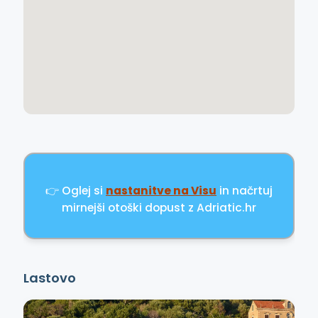
👉 Oglej si
nastanitve na Visu
in načrtuj
mirnejši otoški dopust z Adriatic.hr
Lastovo