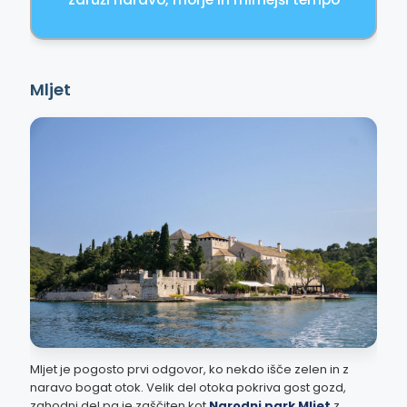
Mljet
Mljet je pogosto prvi odgovor, ko nekdo išče zelen in z
naravo bogat otok. Velik del otoka pokriva gost gozd,
zahodni del pa je zaščiten kot
Narodni park Mljet
z