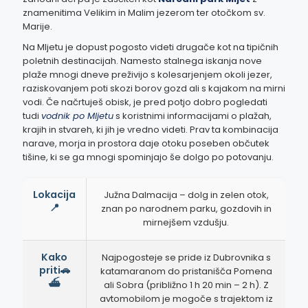
znamenitima Velikim in Malim jezerom ter otočkom sv.
Marije.
Na Mljetu je dopust pogosto videti drugače kot na tipičnih
poletnih destinacijah. Namesto stalnega iskanja nove
plaže mnogi dneve preživijo s kolesarjenjem okoli jezer,
raziskovanjem poti skozi borov gozd ali s kajakom na mirni
vodi. Če načrtuješ obisk, je pred potjo dobro pogledati
tudi
vodnik po Mljetu
s koristnimi informacijami o plažah,
krajih in stvareh, ki jih je vredno videti. Prav ta kombinacija
narave, morja in prostora daje otoku poseben občutek
tišine, ki se ga mnogi spominjajo še dolgo po potovanju.
Lokacija
Južna Dalmacija – dolg in zelen otok,
📍
znan po narodnem parku, gozdovih in
mirnejšem vzdušju.
Kako
Najpogosteje se pride iz Dubrovnika s
priti🚗
katamaranom do pristanišča Pomena
⛴️
ali Sobra (približno 1 h 20 min – 2 h). Z
avtomobilom je mogoče s trajektom iz