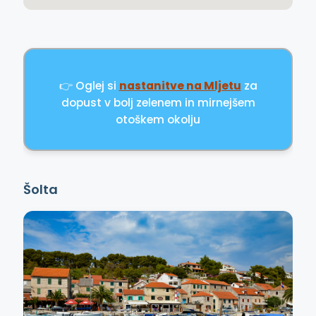
👉 Oglej si
nastanitve na Mljetu
za
dopust v bolj zelenem in mirnejšem
otoškem okolju
Šolta