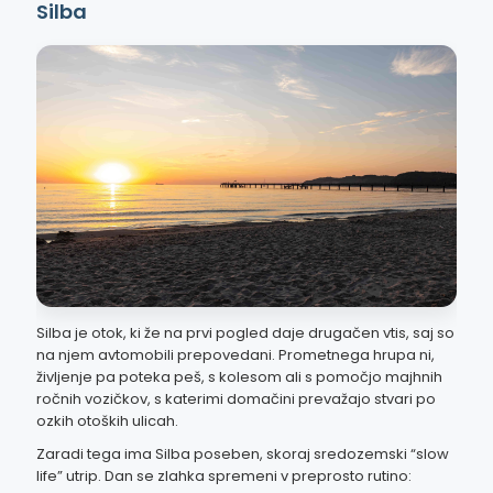
Silba
Silba je otok, ki že na prvi pogled daje drugačen vtis, saj so
na njem avtomobili prepovedani. Prometnega hrupa ni,
življenje pa poteka peš, s kolesom ali s pomočjo majhnih
ročnih vozičkov, s katerimi domačini prevažajo stvari po
ozkih otoških ulicah.
Zaradi tega ima Silba poseben, skoraj sredozemski “slow
life” utrip. Dan se zlahka spremeni v preprosto rutino: