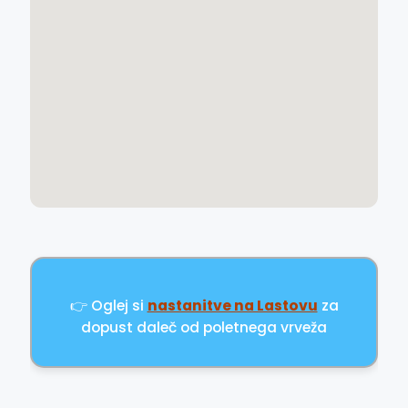
👉 Oglej si
nastanitve na Lastovu
za
dopust daleč od poletnega vrveža