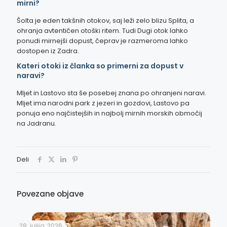
mirni?
Šolta je eden takšnih otokov, saj leži zelo blizu Splita, a
ohranja avtentičen otoški ritem. Tudi Dugi otok lahko
ponudi mirnejši dopust, čeprav je razmeroma lahko
dostopen iz Zadra.
Kateri otoki iz članka so primerni za dopust v
naravi?
Mljet in Lastovo sta še posebej znana po ohranjeni naravi.
Mljet ima narodni park z jezeri in gozdovi, Lastovo pa
ponuja eno najčistejših in najbolj mirnih morskih območij
na Jadranu.
Deli
Povezane objave
28. julija, 2026