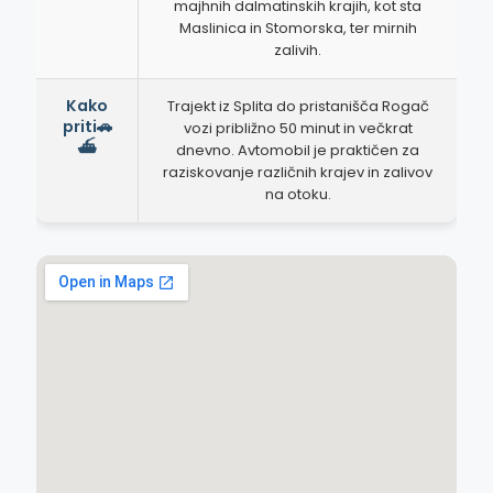
majhnih dalmatinskih krajih, kot sta
Maslinica in Stomorska, ter mirnih
zalivih.
Kako
Trajekt iz Splita do pristanišča Rogač
priti🚗
vozi približno 50 minut in večkrat
⛴️
dnevno. Avtomobil je praktičen za
raziskovanje različnih krajev in zalivov
na otoku.