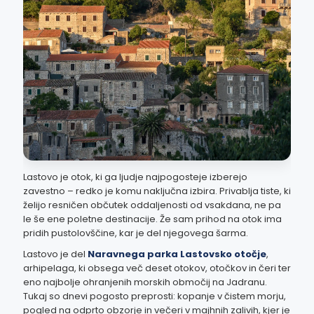
Lastovo je otok, ki ga ljudje najpogosteje izberejo
zavestno – redko je komu naključna izbira. Privablja tiste, ki
želijo resničen občutek oddaljenosti od vsakdana, ne pa
le še ene poletne destinacije. Že sam prihod na otok ima
pridih pustolovščine, kar je del njegovega šarma.
Lastovo je del
Naravnega parka Lastovsko otočje
,
arhipelaga, ki obsega več deset otokov, otočkov in čeri ter
eno najbolje ohranjenih morskih območij na Jadranu.
Tukaj so dnevi pogosto preprosti: kopanje v čistem morju,
pogled na odprto obzorje in večeri v majhnih zalivih, kjer je