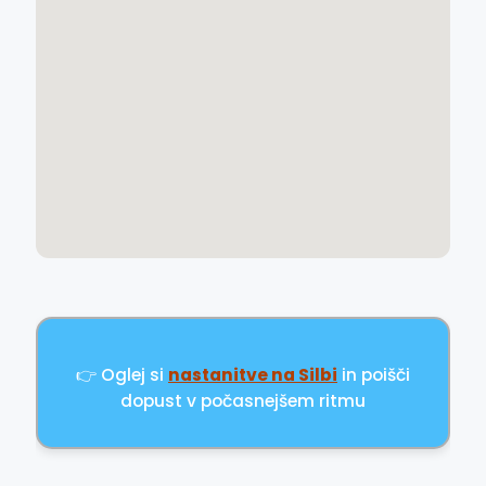
👉 Oglej si
nastanitve na Silbi
in poišči
dopust v počasnejšem ritmu