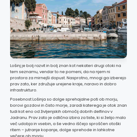
Lošinj je bolj razvit in bolj znan kot nekateri drugi otoki na
tem seznamu, vendar to ne pomeni, da na njem ni
prostora za mirnejši dopust. Nasprotno, mnogi ga izberejo
prav zato, ker združuje urejene kraje, naravo in dobro
infrastrukturo.
Posebnost Lošinja so dolge sprehajalne poti ob morju,
borovi gozdovi in čisto morje, zaradi katerega je otok znan
tudi kot eno od življenjskih območij dobrih delfinov v
Jadranu. Prav zato je odlična izbira za tiste, ki si želijo malo
več udobja in vsebin, a še vedno iščejo sproščen otoški
ritem – jutranje kopanje, dolge sprehode in lahkotne
večere ob morju.