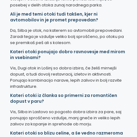
posebej v delih otoka zunaj narodnega parka.
Ali je med temi otoki tudi takšen, kjer ni
avtomobilov in je promet prepovedan?
Da, Silba je otok, na katerem so avtomobili prepovedani.
Zaradi tega je vzdušje veliko bolj sproščeno, po otoku pa
se premikaš peš ali s kolesom.
Kateri otoki ponujajo dobro ravnovesje med mirom
in vsebinami?
Vis, Dugi otok in Lošinj so dobra izbira, če želiš mirnejši
dopust, a tudi dovolj restavracij, izletov in aktivnosti.
Ponujajo kombinacijo narave, lepih zalivov in bolj razvite
infrastrukture.
Kateri otoki iz članka so primerni za romantičen
dopust v paru?
Vis, Silba in Lastovo so pogosto dobra izbira za pare, saj
ponujajo sproščeno vzdušje, manj gneče in veliko lepih
zalivov za kopanje in sprehode ob morju.
Kateri otoki so blizu celine, a še vedno razmeroma