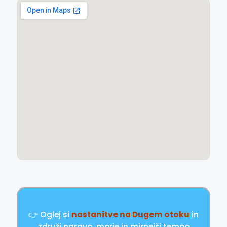
👉 Oglej si
nastanitve na Dugem otoku
in
združi naravo, morje in mirnejši tempo