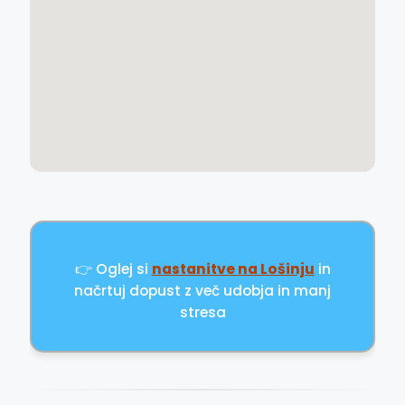
👉 Oglej si
nastanitve na Lošinju
in
načrtuj dopust z več udobja in manj
stresa