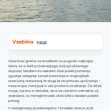
Vsebina
Prikaži
Otoki brez gneče na Hrvaškem so pogosto najboljša
izbira, ko si želiš počasnejšega, bolj sproščenega
dopusta. Medtem ko nekateri otoki poleti pomenijo
zgodnje vstajanje zaradi parkiranja in vnaprejšnjih
rezervacij restavracij, te drugi že ob prihodu upočasnijo –
manj hrupa, manj ljudi in več prostora za dihanje. Če iščeš
morje, naravo in občutek, da si se resnično odmaknil od
vsakdana, so mirnejši hrvaški otoki lahko idealen poletni
pobeg.
V nadaljevanju predstavljamo 7 hrvaških otokov, ki jih