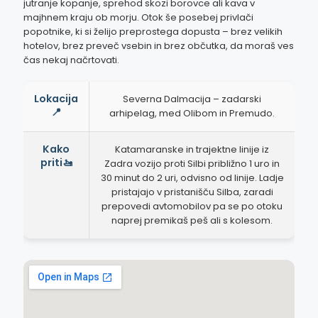
jutranje kopanje, sprehod skozi borovce ali kava v
majhnem kraju ob morju. Otok še posebej privlači
popotnike, ki si želijo preprostega dopusta – brez velikih
hotelov, brez preveč vsebin in brez občutka, da moraš ves
čas nekaj načrtovati.
Lokacija
Severna Dalmacija – zadarski
📍
arhipelag, med Olibom in Premudo.
Kako
Katamaranske in trajektne linije iz
priti🚤
Zadra vozijo proti Silbi približno 1 uro in
30 minut do 2 uri, odvisno od linije. Ladje
pristajajo v pristanišču Silba, zaradi
prepovedi avtomobilov pa se po otoku
naprej premikaš peš ali s kolesom.