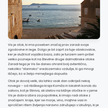
Vis je otok, ki ima poseben značaj prav zaradi svoje
zgodovine in lege. Dolgo je bil zaprt za tuje obiskovalce,
ker je služil kot vojaška baza, zato je turizem sem prišel
veliko pozneje kot na številne druge dalmatinske otoke.
Zaradi tega je Vis še danes ohranil bolj avtentično,
nekoliko “starinsko” sredozemsko vzdušje, ki ga mnogi
iščejo, ko si želijo mirnejšega dopusta.
Otok je dovolj velik, da lahko vsak dan odkriješ nekaj
novega – od ribiškega kraja Komiža in lokalnih konob do
zalivov, kot je Stiniva, ali izletov na bližnje otočke in v jame.
Vis je dobra izbira za popotnike, ki imajo radi otoke z
značajem: kraje, kjer se morje, vino, majhne vasi in
sproščen ritem življenja naravno združujejo v izkušnjo, ki je