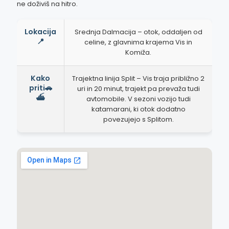
ne doživiš na hitro.
Lokacija
Srednja Dalmacija – otok, oddaljen od
📍
celine, z glavnima krajema Vis in
Komiža.
Kako
Trajektna linija Split – Vis traja približno 2
priti🚗
uri in 20 minut, trajekt pa prevaža tudi
⛴️
avtomobile. V sezoni vozijo tudi
katamarani, ki otok dodatno
povezujejo s Splitom.