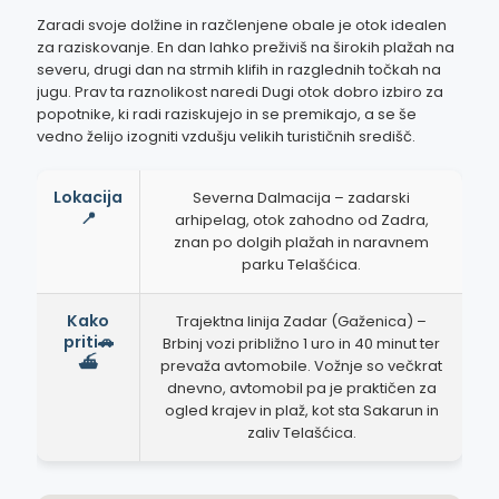
Zaradi svoje dolžine in razčlenjene obale je otok idealen
za raziskovanje. En dan lahko preživiš na širokih plažah na
severu, drugi dan na strmih klifih in razglednih točkah na
jugu. Prav ta raznolikost naredi Dugi otok dobro izbiro za
popotnike, ki radi raziskujejo in se premikajo, a se še
vedno želijo izogniti vzdušju velikih turističnih središč.
Lokacija
Severna Dalmacija – zadarski
📍
arhipelag, otok zahodno od Zadra,
znan po dolgih plažah in naravnem
parku Telašćica.
Kako
Trajektna linija Zadar (Gaženica) –
priti🚗
Brbinj vozi približno 1 uro in 40 minut ter
⛴️
prevaža avtomobile. Vožnje so večkrat
dnevno, avtomobil pa je praktičen za
ogled krajev in plaž, kot sta Sakarun in
zaliv Telašćica.