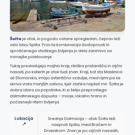
Šolta
je otok, ki pogosto ostane spregledan, čeprav leži
zelo blizu Splita. Prav ta kombinacija dostopnosti in
sproščenega otoškega življenja jo dela zanimivo za
mirnejše poletovanje.
Tukaj prevladujejo majhni kraji, ribiška pristanišča in oljčni
nasadi, po katerih je otok tudi znan. Kraji, kot sta Maslinica
ali Stomorska, imajo avtentično vzdušje, med njimi pa se
skriva vrsta manjših zalivov, kjer zlahka najdeš mir. Šolta je
dobra izbira za popotnike, ki si želijo preprostega
dalmatinskega dopusta – morje, lokalno hrano in
počasnejši ritem življenja.
Lokacija
Srednja Dalmacija – otok Šolta leži
📍
nasproti Splita, med Bračem in
Drvenikom. Znan je po oljčnih nasadih,