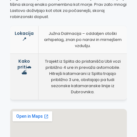
tišina skoraj enako pomembna kot morje. Prav zato mnogi
Lastovo doživljajo kot otok za počasnejši, skoraj
robinzonski dopust.
Lokacija
Južna Dalmacija – oddaljen otoški
📍
arhipelag, znan po naravi in mirnejšem
vzdušju.
Kako
Trajekt iz Splita do pristanišča Ubli vozi
priti🚗
približno 4 ure in prevaža avtomobile.
⛴️
Hitrejši katamarani iz Splita trajajo
približno 3 ure, obstajajo pa tudi
sezonske katamaranske linije iz
Dubrovnika.