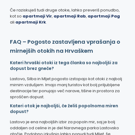
Če raziskuješ tudi druge otoke, lahko preveriš ponudbo,
kot so
apartmaji Vir
,
apartmaji Rab
,
apartmaji Pag
ali
apartmaji Krk
.
FAQ – Pogosto zastavljena vprašanja o
mirnejših otokih na Hrvaškem
Kateri hrvaški otoki iz tega članka so najboljši za
dopust brez gneče?
Lastovo, Silba in Mljet pogosto izstopajo kot otoki z najbolj
mirnim vzdušjem. Imajo manj turistov kot bolj priljubljene
destinacije ter ponujajo več narave, tišine in prostora za
sproščen dopust.
Kateri otok je najboljši, če želiš popolnoma miren
dopust?
Lastovo je ena najboljših izbir za popoln mir, saj je bolj
oddaljen od celine in je del Naravnega parka Lastovsko
otočje. Podobno izkušnjo lahko ponudi tudi Mljet, še