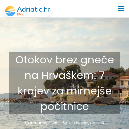
Otokov brez gneče
na Hrvaškem: 7
krajev za mirnejše
počitnice
11. marca, 2026
Destinacije
,
Nasveti