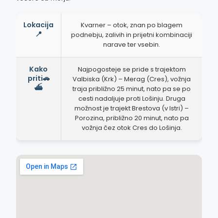
Lokacija
Kvarner – otok, znan po blagem
📍
podnebju, zalivih in prijetni kombinaciji
narave ter vsebin.
Kako
Najpogosteje se pride s trajektom
priti🚗
Valbiska (Krk) – Merag (Cres), vožnja
⛴️
traja približno 25 minut, nato pa se po
cesti nadaljuje proti Lošinju. Druga
možnost je trajekt Brestova (v Istri) –
Porozina, približno 20 minut, nato pa
vožnja čez otok Cres do Lošinja.