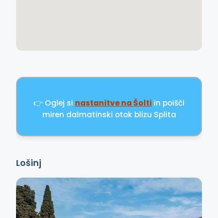
👉 Oglej si
nastanitve na Šolti
in poišči
miren dalmatinski otok blizu Splita
Lošinj