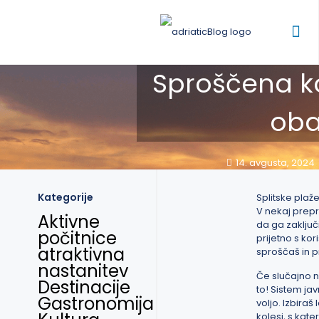
Sproščena k
obal
14. avgusta, 2024
Kategorije
Splitske plaže
V nekaj prepr
Aktivne
da ga zaključ
počitnice
prijetno s kor
atraktivna
sproščaš in pr
nastanitev
Če slučajno n
Destinacije
to! Sistem ja
Gastronomija
voljo. Izbiraš
kolesi, s kate