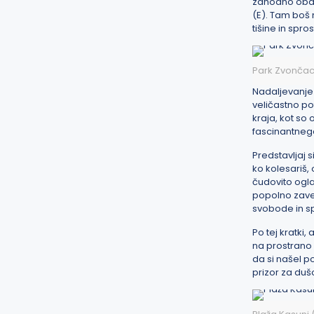
zahodno obal
(E). Tam boš 
tišine in spr
Park Zvončac
Nadaljevanje 
veličastno pot
kraja, kot so 
fascinantnega
Predstavljaj 
ko kolesariš,
čudovito ogla
popolno zavet
svobode in sp
Po tej kratki,
na prostrano 
da si našel p
prizor za dušo