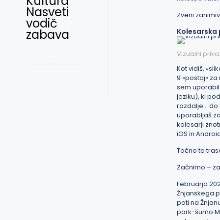
Kultura
Nasveti
Zveni zanimiv
vodič
zabava
Kolesarska
Vizualni prik
Kot vidiš, »s
9 »postaj« za 
sem uporabil
jeziku), ki p
razdalje… do 
uporabljaš za
kolesarji znot
iOS
in
Androi
Točno to tra
Začnimo – zač
Februarja 202
Žnjanskega pl
poti na Žnjan
park-šumo Mar