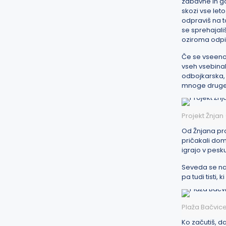
zabavne in go
skozi vse let
odpraviš na t
se sprehajali
oziroma odpi
Če se vseeno 
vseh vsebinah,
odbojkarska, 
mnoge druge 
Projekt Žnjan 
Od Žnjana pr
pričakali do
igrajo v pesku
Seveda se najd
pa tudi tisti, 
Plaža Bačvice
Ko začutiš, d