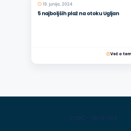
19. junija, 2024
5 najboljših plaž na otoku Ugljan
Več o te
VODIČ - HRVATSKA