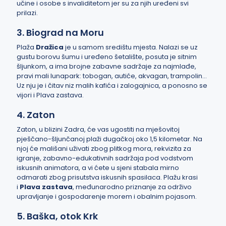
učine i osobe s invaliditetom jer su za njih uređeni svi
prilazi.
3. Biograd na Moru
Plaža
Dražica
je u samom središtu mjesta. Nalazi se uz
gustu borovu šumu i uređeno šetalište, posuta je sitnim
šljunkom, a ima brojne zabavne sadržaje za najmlađe,
pravi mali lunapark: tobogan, autiće, akvagan, trampolin...
Uz nju je i čitav niz malih kafića i zalogajnica, a ponosno se
vijori i Plava zastava.
4. Zaton
Zaton, u blizini Zadra, će vas ugostiti na mješovitoj
pješčano-šljunčanoj plaži dugačkoj oko 1,5 kilometar. Na
njoj će mališani uživati zbog plitkog mora, rekvizita za
igranje, zabavno-edukativnih sadržaja pod vodstvom
iskusnih animatora, a vi ćete u sjeni stabala mirno
odmarati zbog prisutstva iskusnih spasilaca. Plažu krasi
i
Plava zastava
, međunarodno priznanje za održivo
upravljanje i gospodarenje morem i obalnim pojasom.
5. Baška, otok Krk