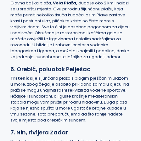
Glavna baška plaža,
Vela Plaža
,
duga je oko 2 km i nalazi
se u središtu mjesta. Ovu prirodnu šljunčanu plažu, koja
može primiti nekoliko tisuća kupača, osim Plave zastave
krasi i postupni ulaz, plićak te kristalno čisto more s
vidljivim dnom. Sve to čini je posebno pogodnom za djecu
i neplivače. Okružena je restoranima i kafićima gdje se
možete osvježiti te trgovinama i ostalim sadržajima za
razonodu. U blizini je i zabavni centar s vodenim
toboganima i igrama, a možete iznajmiti i pedaline, daske
za jedrenje, suncobrane te ležaljke za ugodniji odmor.
6. Orebić, poluotok Pelješac
Trstenica
je šljunčana plaža s blagim pješčanim ulazom
u more, zbog čega je osobito prikladna za malu djecu. Na
plaži se mogu unajmiti razni rekviziti za vodene sportove,
ležaljke i suncobrani, a i guste krošnje mediteranskih
stabala mogu vam pružiti prirodnu hladovinu. Duga plaža
koja se nježno spušta u more ugostit će brojne kupače u
vrhu sezone, zato preporučujemo da što ranije nađete
svoje mjesto pod orebićkim suncem.
7. Nin, rivijera Zadar