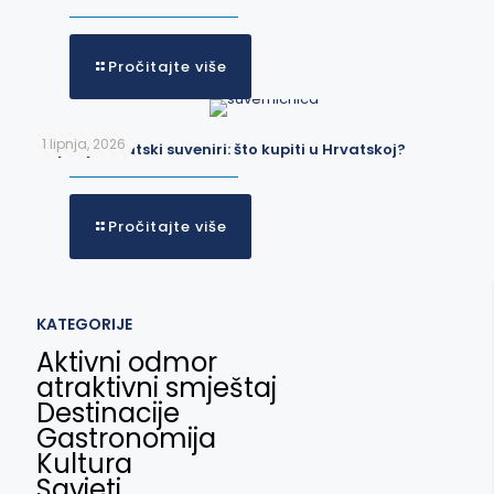
Pročitajte više
1 lipnja, 2026
Najbolji hrvatski suveniri: što kupiti u Hrvatskoj?
Pročitajte više
KATEGORIJE
Aktivni odmor
atraktivni smještaj
Destinacije
Gastronomija
Kultura
Savjeti