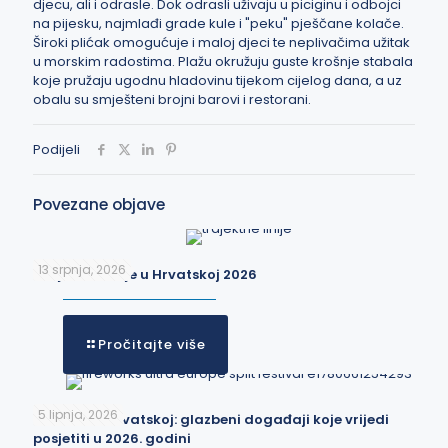
djecu, ali i odrasle. Dok odrasli uživaju u piciginu i odbojci
na pijesku, najmlađi grade kule i "peku" pješčane kolače.
Široki plićak omogućuje i maloj djeci te neplivačima užitak
u morskim radostima. Plažu okružuju guste krošnje stabala
koje pružaju ugodnu hladovinu tijekom cijelog dana, a uz
obalu su smješteni brojni barovi i restorani.
Podijeli
Povezane objave
13 srpnja, 2026
Trajektne linije u Hrvatskoj 2026
Pročitajte više
5 lipnja, 2026
Festivali u Hrvatskoj: glazbeni događaji koje vrijedi
posjetiti u 2026. godini