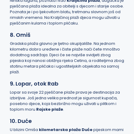
Ninska laguna, poznata i kao
Kraljičina plaža
, dugačka je
pješčana plaža idealna za obitelji s djecom i starije osobe.
Poznata je i po ljekovitom blatu, tretmanu slavnom još od
rimskih vremena. Na Kraljičinoj plaži djeca mogu uživati u
pješčanim kulama i toplom plićaku.
8. Omiš
Gradska plaža glavno je ljetno okupljalište. Na jednom
kilometru dobro uređene i čiste plaže naći ćete mnoštvo
dodatnog sadržaja. Djeci će se najviše svidjeti zbog
pijeska koji nanosi obližnja rijeka Cetina, a roditeljima zbog
stotinu metara plićaka i ugostiteljskih objekata na samoj
plaži.
9. Lopar, otok Rab
Lopar sa svoje 22 pješčane plaže prava je destinacija za
izbirljive. Još jedna velika prednost je sigurnost kupača,
posebno djece, koja bezbrižno mogu uživati u plitkom i
toplom moru
Rajske plaže
.
10. Duće
U blizini Omiša
kilometarska plaža Duće
pijeskom mami