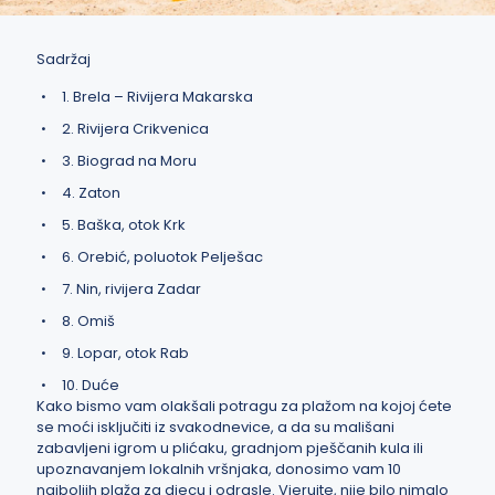
Sadržaj
1. Brela – Rivijera Makarska
2. Rivijera Crikvenica
3. Biograd na Moru
4. Zaton
5. Baška, otok Krk
6. Orebić, poluotok Pelješac
7. Nin, rivijera Zadar
8. Omiš
9. Lopar, otok Rab
10. Duće
Kako bismo vam olakšali potragu za plažom na kojoj ćete
se moći isključiti iz svakodnevice, a da su mališani
zabavljeni igrom u plićaku, gradnjom pješčanih kula ili
upoznavanjem lokalnih vršnjaka, donosimo vam 10
najboljih plaža za djecu i odrasle. Vjerujte, nije bilo nimalo