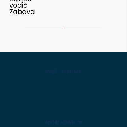
vodič
Zabava
VODIČ - HRVATSKA
WEBSITE ADRIATIC.HR