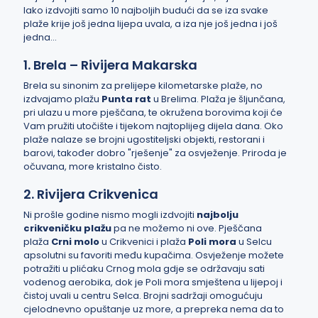
lako izdvojiti samo 10 najboljih budući da se iza svake
plaže krije još jedna lijepa uvala, a iza nje još jedna i još
jedna...
1. Brela – Rivijera Makarska
Brela su sinonim za prelijepe kilometarske plaže, no
izdvajamo plažu
Punta rat
u Brelima. Plaža je šljunčana,
pri ulazu u more pješčana, te okružena borovima koji će
Vam pružiti utočište i tijekom najtoplijeg dijela dana. Oko
plaže nalaze se brojni ugostiteljski objekti, restorani i
barovi, također dobro "rješenje" za osvježenje. Priroda je
očuvana, more kristalno čisto.
2. Rivijera Crikvenica
Ni prošle godine nismo mogli izdvojiti
najbolju
crikveničku plažu
pa ne možemo ni ove. Pješčana
plaža
Crni molo
u Crikvenici i plaža
Poli mora
u Selcu
apsolutni su favoriti među kupačima. Osvježenje možete
potražiti u plićaku Crnog mola gdje se održavaju sati
vodenog aerobika, dok je Poli mora smještena u lijepoj i
čistoj uvali u centru Selca. Brojni sadržaji omogućuju
cjelodnevno opuštanje uz more, a prepreka nema da to