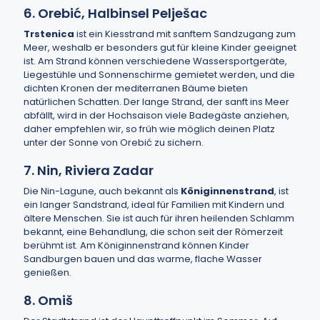
6. Orebić, Halbinsel Pelješac
Trstenica
ist ein Kiesstrand mit sanftem Sandzugang zum
Meer, weshalb er besonders gut für kleine Kinder geeignet
ist. Am Strand können verschiedene Wassersportgeräte,
Liegestühle und Sonnenschirme gemietet werden, und die
dichten Kronen der mediterranen Bäume bieten
natürlichen Schatten. Der lange Strand, der sanft ins Meer
abfällt, wird in der Hochsaison viele Badegäste anziehen,
daher empfehlen wir, so früh wie möglich deinen Platz
unter der Sonne von Orebić zu sichern.
7. Nin, Riviera Zadar
Die Nin-Lagune, auch bekannt als
Königinnenstrand
, ist
ein langer Sandstrand, ideal für Familien mit Kindern und
ältere Menschen. Sie ist auch für ihren heilenden Schlamm
bekannt, eine Behandlung, die schon seit der Römerzeit
berühmt ist. Am Königinnenstrand können Kinder
Sandburgen bauen und das warme, flache Wasser
genießen.
8. Omiš