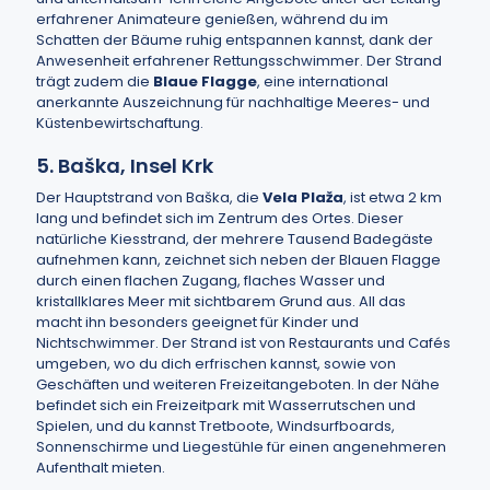
erfahrener Animateure genießen, während du im
Schatten der Bäume ruhig entspannen kannst, dank der
Anwesenheit erfahrener Rettungsschwimmer. Der Strand
trägt zudem die
Blaue Flagge
, eine international
anerkannte Auszeichnung für nachhaltige Meeres- und
Küstenbewirtschaftung.
5. Baška, Insel Krk
Der Hauptstrand von Baška, die
Vela Plaža
, ist etwa 2 km
lang und befindet sich im Zentrum des Ortes. Dieser
natürliche Kiesstrand, der mehrere Tausend Badegäste
aufnehmen kann, zeichnet sich neben der Blauen Flagge
durch einen flachen Zugang, flaches Wasser und
kristallklares Meer mit sichtbarem Grund aus. All das
macht ihn besonders geeignet für Kinder und
Nichtschwimmer. Der Strand ist von Restaurants und Cafés
umgeben, wo du dich erfrischen kannst, sowie von
Geschäften und weiteren Freizeitangeboten. In der Nähe
befindet sich ein Freizeitpark mit Wasserrutschen und
Spielen, und du kannst Tretboote, Windsurfboards,
Sonnenschirme und Liegestühle für einen angenehmeren
Aufenthalt mieten.