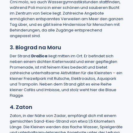
Crni molo, wo auch Wassergymnastikstunden stattfinden,
während Poli mora in einer schönen und sauberen Bucht
im Zentrum von Selce liegt. Zahlreiche Angebote
ermöglichen entspanntes Verweilen am Meer den ganzen
Tag über, und es gibt keine Hindernisse für Menschen mit
Behinderungen, da alle Zugänge entsprechend
angepasst sind.
3. Biograd na Moru
Der Strand
Dražica
liegt mitten im Ort. Er befindet sich
neben einem dichten Kiefernwald und einer gepflegten
Promenade, ist mit feinem Kies bedeckt und bietet
zahlreiche unterhaltsame Aktivitäten für die Kleinsten – ein
kleiner Freizeitpark mit Rutsche, Elektroautos, Aquapark
und Trampolin. Neben dem Strand gibt es eine Reihe
kleiner Cafés und Imbisse, und stolz weht hier die Blaue
Flagge.
4. Zaton
Zaton, in der Nähe von Zadar, empfängt dich mit einem
gemischten Sand-Kies-Strand von etwa 1,5 Kilometern
Länge. Die Kleinen werden das flache Wasser, Spielgeräte
und unterhaltsam-lehrreiche Angebote unter der Leitung