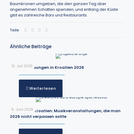
Baumkronen umgeben, die den ganzen Tag über
angenehmen Schatten spenden, und entlang der Küste
gibt es zahlreiche Bars und Restaurants.
Teile
Ähnliche Beiträge
13. Juli 2026
Fährverbindungen in Kroatien 2026
Weiterlesen
5. Juni 2026
Festivals in Kroatien: Musikveranstaltungen, die man
2026 nicht verpassen sollte