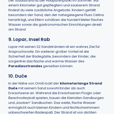
Der Stadtstrand ist der Haupttreffpunkt im Sommer. Auf
einem Kilometer gut gepflegtem und sauberem Strand
findest du viele zusätzliche Angebote. Kindern gefällt
besonders der Sand, den der nahegelegene Fluss Cetina
heranträgt, und Eltern schätzen die hundert Meter flaches
Wasser sowie die gastronomischen Einrichtungen direkt
am Strand.
9. Lopar, Insel Rab
Lopar mit seinen 22 Sandstränden ist ein wahres Ziel für
Anspruchsvolle. Ein weiterer großer Vorteil ist die
Sicherheit der Badegäste, besonders der Kinder, die
sorgenfrei das flache und warme Wasser des
Paradiesstrandes
genießen können.
10. Duće
In der Nähe von Omiš lockt der
kilometerlange Strand
Duće
mit seinem Sand sowohl Kinder als auch
Erwachsene an. Während die Erwachsenen Picigin oder
Beachvolleyball spielen, bauen die Kleinsten Sandburgen
und „backen“ Sandkuchen. Das weite, flache Wasser
ermöglicht auch kleinen Kindern und Nichtschwimmern
unbeschwerten Badespaß. Der Strand ist von dichten