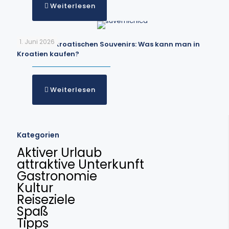
Weiterlesen
1. Juni 2026
Die besten kroatischen Souvenirs: Was kann man in
Kroatien kaufen?
Weiterlesen
Kategorien
Aktiver Urlaub
attraktive Unterkunft
Gastronomie
Kultur
Reiseziele
Spaß
Tipps