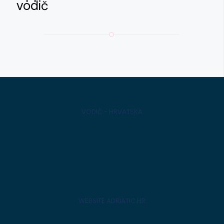
vodič
VODIČ - HRVATSKA
WEBSITE ADRIATIC.HR