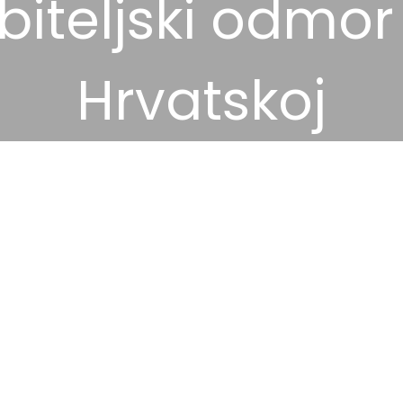
biteljski odmor
Hrvatskoj
8 prosinca, 2025
Destinacije