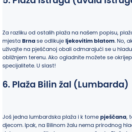
5. Plaža Istruga (uvala Istrug
Za razliku od ostalih plaža na našem popisu, plaž
mjesta
Brna
se odlikuje
ljekovitim blatom
. No, 
uživajte na pješčanoj obali odmarajući se u hladu 
obližnjem terenu. Ako ogladnite možete se okrije
specijalitete. U slast!
6. Plaža Bilin žal (Lumbarda)
Još jedna lumbardska plaža i k tome
pješčana
, 
djecom. Ipak, na Bilinom žalu nema prirodnog hlada