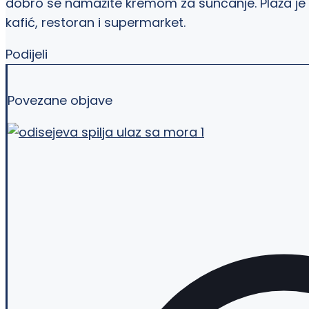
dobro se namažite kremom za sunčanje. Plaža je p
kafić, restoran i supermarket.
Podijeli
Povezane objave