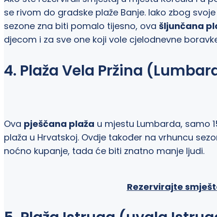
se rivom do gradske plaže Banje. Iako zbog svoje b
sezone zna biti pomalo tijesno, ova
šljunčana pl
djecom i za sve one koji vole cjelodnevne boravke
4. Plaža Vela Pržina (Lumbar
Ova
pješčana plaža
u mjestu Lumbarda, samo 15 
plaža u Hrvatskoj. Ovdje također na vrhuncu sezone 
noćno kupanje, tada će biti znatno manje ljudi.
Rezervirajte smješt