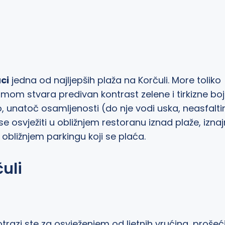
ci
jedna od najljepših plaža na Korčuli. More toliko
mom stvara predivan kontrast zelene i tirkizne boj
o, unatoč osamljenosti (do nje vodi uska, neasfalt
e osvježiti u obližnjem restoranu iznad plaže, iznaj
 obližnjem parkingu koji se plaća.
uli
otrazi ste za osvježenjem od ljetnih vrućina, prošeć