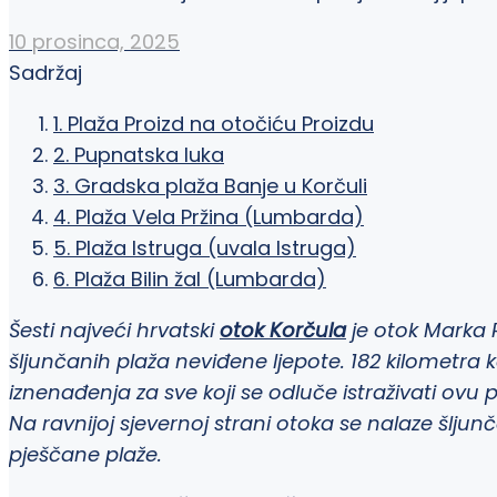
10 prosinca, 2025
Sadržaj
1. Plaža Proizd na otočiću Proizdu
2. Pupnatska luka
3. Gradska plaža Banje u Korčuli
4. Plaža Vela Pržina (Lumbarda)
5. Plaža Istruga (uvala Istruga)
6. Plaža Bilin žal (Lumbarda)
Šesti najveći hrvatski
otok Korčula
je otok Marka P
šljunčanih plaža neviđene ljepote. 182 kilomet
iznenađenja za sve koji se odluče istraživati ovu 
Na ravnijoj sjevernoj strani otoka se nalaze šljun
pješčane plaže.