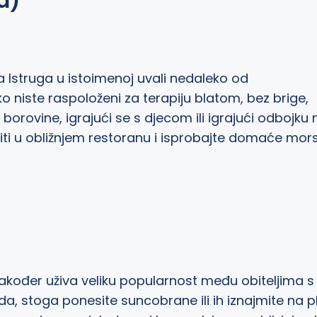
a)
a Istruga u istoimenoj uvali nedaleko od
ako niste raspoloženi za terapiju blatom, bez brige,
borovine, igrajući se s djecom ili igrajući odbojku 
piti u obližnjem restoranu i isprobajte domaće mor
također uživa veliku popularnost među obiteljima s
, stoga ponesite suncobrane ili ih iznajmite na pla