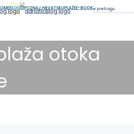
OME
BLOG
UPOZNAJ HRVATSKU
PLAŽE
E-BOOK
plaža otoka
e