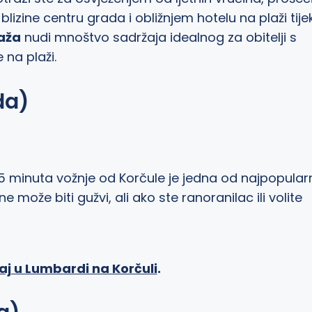
lizine centru grada i obližnjem hotelu na plaži tij
aža
nudi mnoštvo sadržaja idealnog za obitelji s
 na plaži.
da)
minuta vožnje od Korčule je jedna od najpopularn
može biti gužvi, ali ako ste ranoranilac ili volite
aj u Lumbardi na Korčuli
.