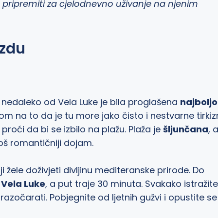
e pripremiti za cjelodnevno uživanje na njenim
izdu
u
nedaleko od Vela Luke je bila proglašena
najbolj
m na to da je tu more jako čisto i nestvarne tirki
roći da bi se izbilo na plažu. Plaža je
šljunčana
, a
oš romantičniji dojam.
i žele doživjeti divljinu mediteranske prirode. Do
z
Vela Luke
, a put traje 30 minuta. Svakako istražite
zočarati. Pobjegnite od ljetnih gužvi i opustite se