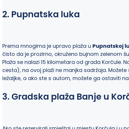
2. Pupnatska luka
Prema mnogima je upravo plaža u
Pupnatskoj lu
čisto da je prozirno, okruženo bujnom zelenom šu
Plaža se nalazi 15 kilometara od grada Korčule. N
cesta), na ovoj plaži ne manjka sadržaja. Možete s
ležaljke, a ako ste s autom, možete ga ostaviti na
3. Gradska plaža Banje u Korč
Ako ste rezervirali smještaj u mjestu Korčula i u p