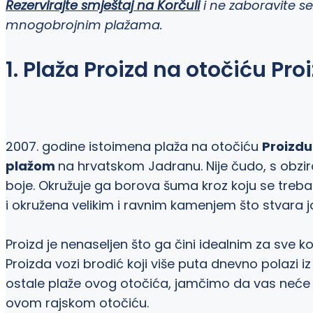
Rezervirajte smještaj na Korčuli
i ne zaboravite s
mnogobrojnim plažama.
1. Plaža Proizd na otočiću Pro
2007. godine istoimena plaža na otočiću
Proizd
plažom
na hrvatskom Jadranu. Nije čudo, s obziro
boje. Okružuje ga borova šuma kroz koju se treba p
i okružena velikim i ravnim kamenjem što stvara j
Proizd je nenaseljen što ga čini idealnim za sve koj
Proizda vozi brodić koji više puta dnevno polazi i
ostale plaže ovog otočića, jamčimo da vas neće ra
ovom rajskom otočiću.