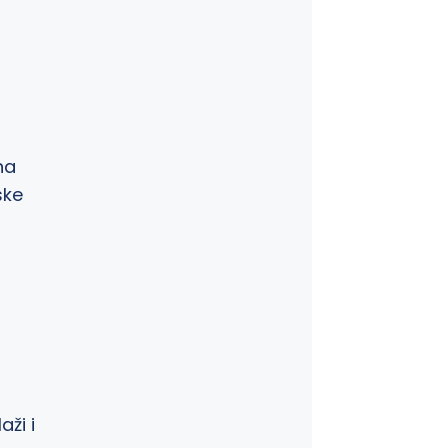
na
ske
ži i