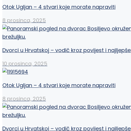
Otok Ugljan – 4 stvari koje morate napraviti
8 prosinca, 2025
Dvorci u Hrvatskoj – vodič kroz povijest i najljepše
10 prosinca, 2025
Otok Ugljan – 4 stvari koje morate napraviti
8 prosinca, 2025
Dvorci u Hrvatskoj – vodič kroz povijest i najljepše