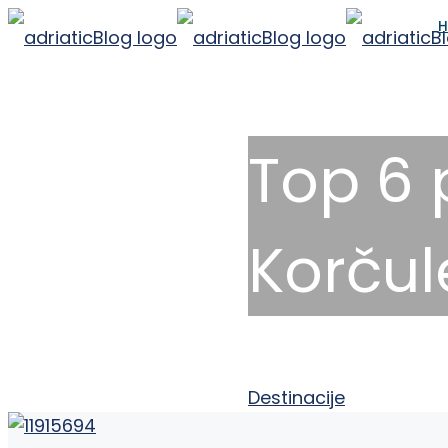
H
Top 6 
Korčul
8 prosinca, 2025
Destinacije