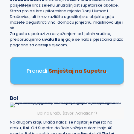
posjetitelje kroz zelenu unutrašnjost supetarske okolice.
Staza prolazi kroz pitoreskna mjesta Donji Humac i
Dračevicu, ali i kroz različite ugostiteljske objekte gdje
možete degustirati vino, domaću janjetinu, maslinovo ulje i
sir.
Za goste u potrazi za osvježenjem od ljetnih vrućina,
preporučujemo
uvalu Banj
gdje se nalazi pješčana plaža
pogodna za obitelji s djecom.
Pronađi
Smještaj na Supetru
.
Bol
Bol na Braču (Izvor: Adriatic.hr)
Na drugom kraju Brača nalazi se najstarije mjesto na
otoku,
Bol
. Od Supetra do Bola vožnja autom traje 40
minuta. Bol je svjetski poznat po predivnoj plaži
Zlatni