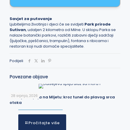
Savjet za putovanje
Ljubiteljima životinja i djeci će se svidjeti
Park prirode
Sutivan
, udaljen 2 kilometra od Milne. U sklopu Parka se
nalaze botanički parkovi, različiti zabavni dječji sadržaji
(ljuljačke, pješčanici, trampulin), fontana s ribicama i
restoran koji nudi domaće specijalitete.
Podijeli
Povezane objave
28 srpnja, 2026
Odisejeva špilja na Mljetu: kroz tunel do plavog srca
otoka
Pročitajte više