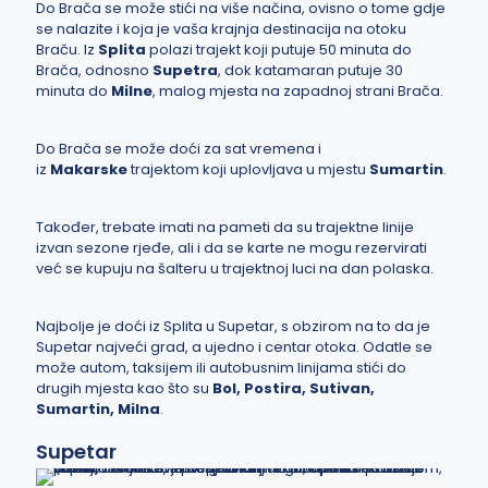
Do Brača se može stići na više načina, ovisno o tome gdje
se nalazite i koja je vaša krajnja destinacija na otoku
Braču. Iz
Splita
polazi trajekt koji putuje 50 minuta do
Brača, odnosno
Supetra
, dok katamaran putuje 30
minuta do
Milne
, malog mjesta na zapadnoj strani Brača.
Do Brača se može doći za sat vremena i
iz
Makarske
trajektom koji uplovljava u mjestu
Sumartin
.
Također, trebate imati na pameti da su trajektne linije
izvan sezone rjeđe, ali i da se karte ne mogu rezervirati
već se kupuju na šalteru u trajektnoj luci na dan polaska.
Najbolje je doći iz Splita u Supetar, s obzirom na to da je
Supetar najveći grad, a ujedno i centar otoka. Odatle se
može autom, taksijem ili autobusnim linijama stići do
drugih mjesta kao što su
Bol, Postira, Sutivan,
Sumartin, Milna
.
Supetar