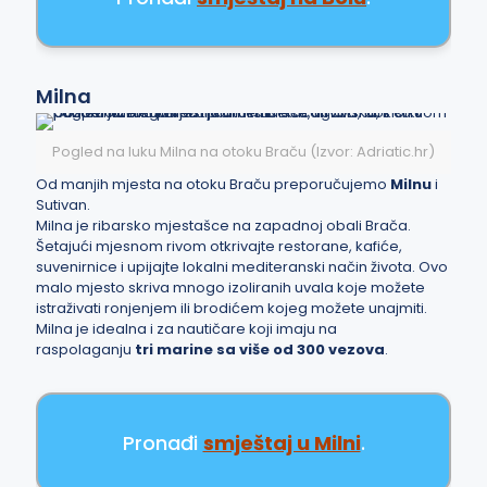
Milna
Pogled na luku Milna na otoku Braču (Izvor: Adriatic.hr)
Od manjih mjesta na otoku Braču preporučujemo
Milnu
i
Sutivan.
Milna je ribarsko mjestašce na zapadnoj obali Brača.
Šetajući mjesnom rivom otkrivajte restorane, kafiće,
suvenirnice i upijajte lokalni mediteranski način života. Ovo
malo mjesto skriva mnogo izoliranih uvala koje možete
istraživati ronjenjem ili brodićem kojeg možete unajmiti.
Milna je idealna i za nautičare koji imaju na
raspolaganju
tri marine sa više od 300 vezova
.
Pronađi
smještaj u Milni
.