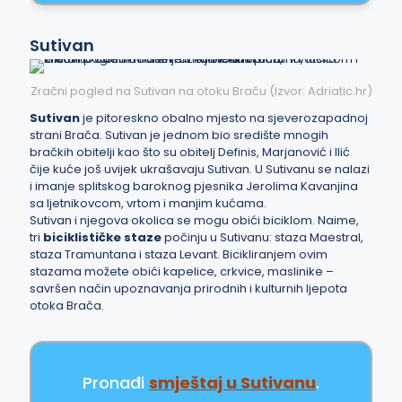
Sutivan
Zračni pogled na Sutivan na otoku Braču (Izvor: Adriatic.hr)
Sutivan
je pitoreskno obalno mjesto na sjeverozapadnoj
strani Brača. Sutivan je jednom bio središte mnogih
bračkih obitelji kao što su obitelj Definis, Marjanović i Ilić
čije kuće još uvijek ukrašavaju Sutivan. U Sutivanu se nalazi
i imanje splitskog baroknog pjesnika Jerolima Kavanjina
sa ljetnikovcom, vrtom i manjim kućama.
Sutivan i njegova okolica se mogu obići biciklom. Naime,
tri
biciklističke staze
počinju u Sutivanu: staza Maestral,
staza Tramuntana i staza Levant. Bicikliranjem ovim
stazama možete obići kapelice, crkvice, maslinike –
savršen način upoznavanja prirodnih i kulturnih ljepota
otoka Brača.
Pronađi
smještaj u Sutivanu
.