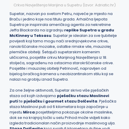
Crkva Navještenja Marijina u Supetru (Izvor: Adriatic.hr)
Supetar, nazvan po svetom Petru, najveće je mjesto na
Braču i jedino koje nosi titulu grada. Arhaična ljepota
Supetra je inspirirala američkog agenta za nekretnine
Jeffa Blackarda na izgradnju
replike Supetra u gradu
McKinney u Teksasu
.
Supetar je idealan za sve ljubitelje
povijesti koji tamo mogu naći srednjovjekovne crkve,
ranokršćanske mozaike, ostatke rimske vile, mauzolej
plemićke obitelji. Šetajući supetarskim kamenim
uličicama, posjetite crkvu Marijinog Navještenja iz 18.
stoljeća, sagrađenu na ostacima starokršćanske crkve.
Posjetite i mauzolej obitelji Petrinović, napravljen od
bijelog bračkog kamena u neobizantinskom stilu koji se
nalazi na groblju iznad Supetra.
Za one željne aktivnosti, Supetar skriva više pješačkih
staza od kojih izdvajamo
pješačku stazu Maslinovi
puti
te
pješačku i gourmet stazu Dolčevita
. Pješačka
staza Maslinovi puti od 6 kilometara koja započinje u
mjestu
Mirca
posjetiteljima pokazuje okolne maslinike,
dok se na krajnjoj točki u selu Prihod može vidjeti kako
izgleda tradicionalan način proizvodnje maslinovog ulja.
Staza Dolčevita
kroz svojih 6 kilometara dužine vodi