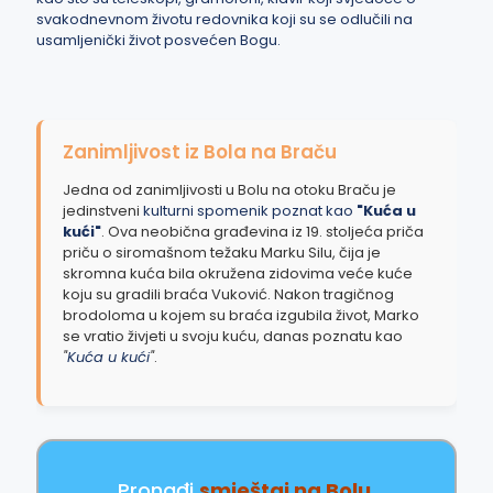
svakodnevnom životu redovnika koji su se odlučili na
usamljenički život posvećen Bogu.
Zanimljivost iz Bola na Braču
Jedna od zanimljivosti u Bolu na otoku Braču je
jedinstveni
kulturni spomenik poznat kao
"Kuća u
kući"
. Ova neobična građevina iz 19. stoljeća priča
priču o siromašnom težaku Marku Silu, čija je
skromna kuća bila okružena zidovima veće kuće
koju su gradili braća Vuković. Nakon tragičnog
brodoloma u kojem su braća izgubila život, Marko
se vratio živjeti u svoju kuću, danas poznatu kao
"
Kuća u kući
"
.
Pronađi
smještaj na Bolu
.