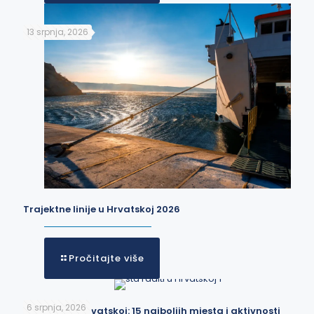
13 srpnja, 2026
Trajektne linije u Hrvatskoj 2026
Pročitajte više
6 srpnja, 2026
Što raditi u Hrvatskoj: 15 najboljih mjesta i aktivnosti