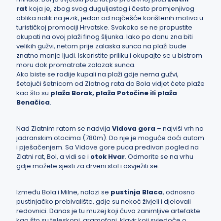
rat
koja je, zbog svog duguljastog i često promjenjivog
oblika nalik na jezik, jedan od najčešće korištenih motiva u
turističkoj promociji Hrvatske. Svakako se ne propustite
okupati na ovoj plaži finog šljunka. Iako po danu zna biti
velikih gužvi, netom prije zalaska sunca na plaži bude
znatno manje ljudi. Iskoristite priliku i okupajte se u bistrom
moru dok promatrate zalazak sunca.
Ako biste se radije kupali na plaži gdje nema gužvi,
šetajući šetnicom od Zlatnog rata do Bola vidjet ćete plaže
kao što su
plaža Borak, plaža Potočine ili plaža
Benačica
.
Nad Zlatnim ratom se nadvija
Vidova gora
– najviši vrh na
jadranskim otocima (780m). Do nje je moguće doći autom
i pješačenjem. Sa Vidove gore puca predivan pogled na
Zlatni rat, Bol, a vidi se i
otok Hvar
. Odmorite se na vrhu
gdje možete sjesti za drveni stol i osvježiti se.
Između Bola i Milne, nalazi se
pustinja Blaca
, odnosno
pustinjačko prebivalište, gdje su nekoć živjeli i djelovali
redovnici. Danas je tu muzej koji čuva zanimljive artefakte
kao što su teleskopi, gramofoni, klavir koji svjedoče o