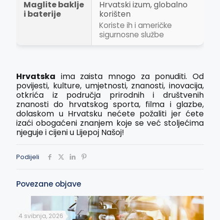
Maglite baklje
Hrvatski izum, globalno
i baterije
korišten
Koriste ih i američke
sigurnosne službe
Hrvatska
ima zaista mnogo za ponuditi. Od
povijesti, kulture, umjetnosti, znanosti, inovacija,
otkrića iz područja prirodnih i društvenih
znanosti do hrvatskog sporta, filma i glazbe,
dolaskom u Hrvatsku nećete požaliti jer ćete
izaći obogaćeni znanjem koje se već stoljećima
njeguje i cijeni u Lijepoj Našoj!
Podijeli
Povezane objave
4 svibnja, 2026