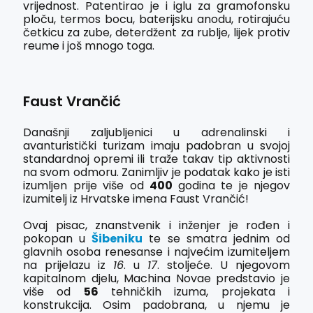
vrijednost. Patentirao je i iglu za gramofonsku
ploču, termos bocu, baterijsku anodu, rotirajuću
četkicu za zube, deterdžent za rublje, lijek protiv
reume i još mnogo toga.
Faust Vrančić
Današnji zaljubljenici u adrenalinski i
avanturistički turizam imaju padobran u svojoj
standardnoj opremi ili traže takav tip aktivnosti
na svom odmoru. Zanimljiv je podatak kako je isti
izumljen prije više od
400
godina te je njegov
izumitelj iz Hrvatske imena Faust Vrančić!
Ovaj pisac, znanstvenik i inženjer je rođen i
pokopan u
Šibeniku
te se smatra jednim od
glavnih osoba renesanse i najvećim izumiteljem
na prijelazu iz
16
. u
17
. stoljeće. U njegovom
kapitalnom djelu, Machina Novae predstavio je
više od
56
tehničkih izuma, projekata i
konstrukcija. Osim padobrana, u njemu je