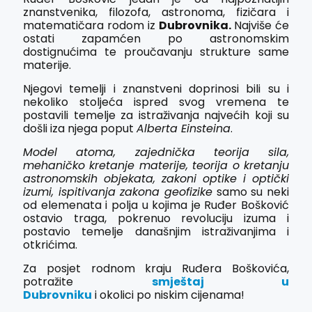
znanstvenika, filozofa, astronoma, fizičara i
matematičara rodom iz
Dubrovnika.
Najviše će
ostati zapamćen po astronomskim
dostignućima te proučavanju strukture same
materije.
Njegovi temelji i znanstveni doprinosi bili su i
nekoliko stoljeća ispred svog vremena te
postavili temelje za istraživanja najvećih koji su
došli iza njega poput
Alberta Einsteina
.
Model atoma, zajednička teorija sila,
mehaničko kretanje materije, teorija o kretanju
astronomskih objekata, zakoni optike i optički
izumi, ispitivanja zakona geofizike
samo su neki
od elemenata i polja u kojima je Ruđer Bošković
ostavio traga, pokrenuo revoluciju izuma i
postavio temelje današnjim istraživanjima i
otkrićima.
Za posjet rodnom kraju Ruđera Boškovića,
potražite
smještaj u
Dubrovniku
i okolici po niskim cijenama!