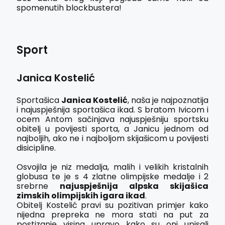
spomenutih blockbustera!
Sport
Janica Kostelić
Sportašica
Janica Kostelić
, naša je najpoznatija
i najuspješnija sportašica ikad. S bratom Ivicom i
ocem Antom sačinjava najuspješniju sportsku
obitelj u povijesti sporta, a Janicu jednom od
najboljih, ako ne i najboljom skijašicom u povijesti
disicipline.
Osvojila je niz medalja, malih i velikih kristalnih
globusa te je s 4 zlatne olimpijske medalje i
2
srebrne
najuspješnija alpska skijašica
zimskih olimpijskih igara ikad
.
Obitelj Kostelić pravi su pozitivan primjer kako
nijedna prepreka ne mora stati na put za
postizanje visina upravo kako su oni upisali