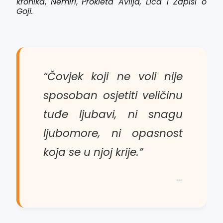
kronika
,
Nemiri
,
Prokleta Avlija, Lica i Zapisi o
Goji.
“Čovjek koji ne voli nije
sposoban osjetiti veličinu
tuđe ljubavi, ni snagu
ljubomore, ni opasnost
koja se u njoj krije.”
—