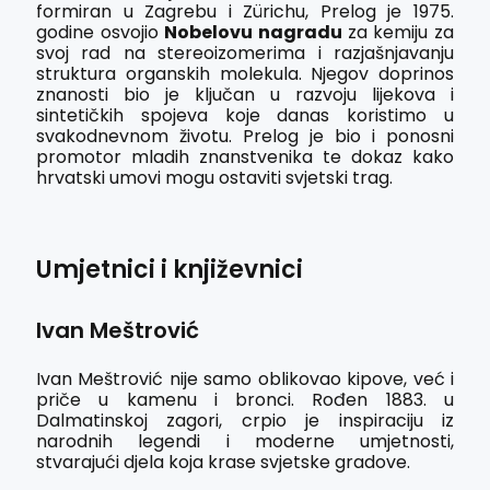
formiran u Zagrebu i Zürichu, Prelog je 1975.
godine osvojio
Nobelovu nagradu
za kemiju za
svoj rad na stereoizomerima i razjašnjavanju
struktura organskih molekula. Njegov doprinos
znanosti bio je ključan u razvoju lijekova i
sintetičkih spojeva koje danas koristimo u
svakodnevnom životu. Prelog je bio i ponosni
promotor mladih znanstvenika te dokaz kako
hrvatski umovi mogu ostaviti svjetski trag.
Umjetnici i književnici
Ivan Meštrović
Ivan Meštrović nije samo oblikovao kipove, već i
priče u kamenu i bronci. Rođen 1883. u
Dalmatinskoj zagori, crpio je inspiraciju iz
narodnih legendi i moderne umjetnosti,
stvarajući djela koja krase svjetske gradove.