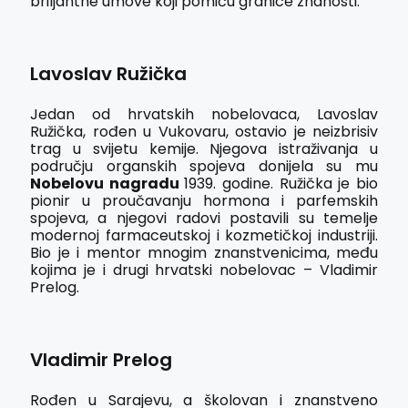
briljantne umove koji pomiču granice znanosti.
Lavoslav Ružička
Jedan od hrvatskih nobelovaca, Lavoslav
Ružička, rođen u Vukovaru, ostavio je neizbrisiv
trag u svijetu kemije. Njegova istraživanja u
području organskih spojeva donijela su mu
Nobelovu nagradu
1939. godine. Ružička je bio
pionir u proučavanju hormona i parfemskih
spojeva, a njegovi radovi postavili su temelje
modernoj farmaceutskoj i kozmetičkoj industriji.
Bio je i mentor mnogim znanstvenicima, među
kojima je i drugi hrvatski nobelovac – Vladimir
Prelog.
Vladimir Prelog
Rođen u Sarajevu, a školovan i znanstveno