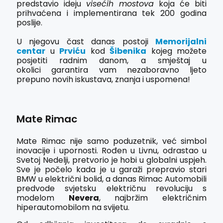
predstavio ideju
visećih mostova
koja će biti
prihvaćena i implementirana tek 200 godina
poslije.
U njegovu čast danas postoji
Memorijalni
centar
u
Prviću
kod
Šibenika
kojeg možete
posjetiti radnim danom, a smještaj u
okolici garantira vam nezaboravno ljeto
prepuno novih iskustava, znanja i uspomena!
Mate Rimac
Mate Rimac nije samo poduzetnik, već simbol
inovacije i upornosti. Rođen u Livnu, odrastao u
Svetoj Nedelji, pretvorio je hobi u globalni uspjeh.
Sve je počelo kada je u garaži prepravio stari
BMW u električni bolid, a danas Rimac Automobili
predvode svjetsku električnu revoluciju s
modelom
Nevera
, najbržim električnim
hiperautomobilom na svijetu.