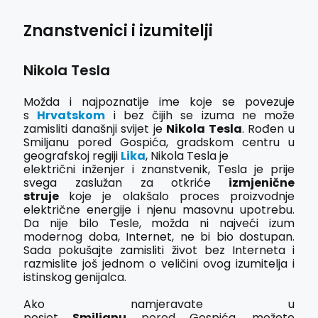
Znanstvenici i izumitelji
Nikola Tesla
Možda i najpoznatije ime koje se povezuje
s
Hrvatskom
i bez čijih se izuma ne može
zamisliti današnji svijet je
Nikola Tesla
. Rođen u
Smiljanu pored Gospića, gradskom centru u
geografskoj regiji
Lika
, Nikola Tesla je
električni inženjer i znanstvenik, Tesla je prije
svega zaslužan za otkriće
izmjenične
struje
koje je olakšalo proces proizvodnje
električne energije i njenu masovnu upotrebu.
Da nije bilo Tesle, možda ni najveći izum
modernog doba, Internet, ne bi bio dostupan.
Sada pokušajte zamisliti život bez Interneta i
razmislite još jednom o veličini ovog izumitelja i
istinskog genijalca.
Ako namjeravate u
posjet
Smiljanu
pored Gospića, možete