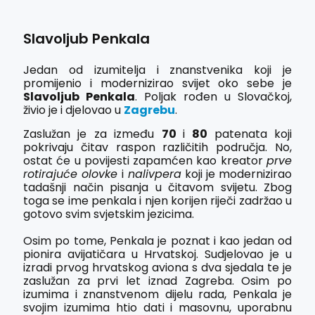
Slavoljub Penkala
Jedan od izumitelja i znanstvenika koji je
promijenio i modernizirao svijet oko sebe je
Slavoljub Penkala
. Poljak rođen u Slovačkoj,
živio je i djelovao u
Zagrebu
.
Zaslužan je za između
70
i
80
patenata koji
pokrivaju čitav raspon različitih područja. No,
ostat će u povijesti zapamćen kao kreator
prve
rotirajuće olovke
i
nalivpera
koji je modernizirao
tadašnji način pisanja u čitavom svijetu. Zbog
toga se ime penkala i njen korijen riječi zadržao u
gotovo svim svjetskim jezicima.
Osim po tome, Penkala je poznat i kao jedan od
pionira avijatičara u Hrvatskoj. Sudjelovao je u
izradi prvog hrvatskog aviona s dva sjedala te je
zaslužan za prvi let iznad Zagreba. Osim po
izumima i znanstvenom dijelu rada, Penkala je
svojim izumima htio dati i masovnu, uporabnu