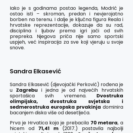
Iako je s godinama postao legenda, Modrić je
ostao isti – skroman, predan i nevjerojatno
borben na terenu. I dalje je ključna figura Reala i
hrvatske reprezentacije, dokazuje da su rad,
disciplina i ljubav prema igri jači od svih
prepreka. Njegova priča nije samo sportski
uspjeh, već inspiracija za sve koji vjeruju u svoje
snove.
Sandra Elkasević
Sandra Elkasević (djevojački Perković) rođena je
u
Zagrebu
i jedna je od najvećih hrvatskih
sportašica svih vremena.
Dvostruka
olimpijska, dvostruka svjetska i
sedmerostruka europska prvakinja
dominira
bacanjem diska više od desetljeća.
Prva je Hrvatica koja je prebacila
70 metara
, a
hicem od
71,41 m
(2017.) postavila najbolji