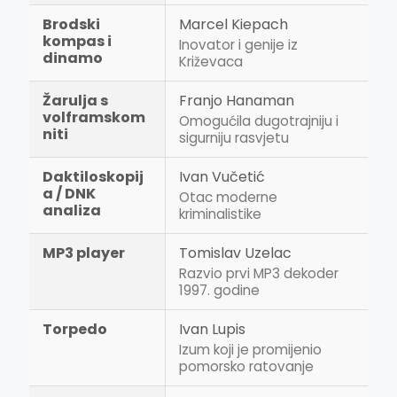
Brodski
Marcel Kiepach
kompas i
Inovator i genije iz
dinamo
Križevaca
Žarulja s
Franjo Hanaman
volframskom
Omogućila dugotrajniju i
niti
sigurniju rasvjetu
Daktiloskopij
Ivan Vučetić
a / DNK
Otac moderne
analiza
kriminalistike
MP3 player
Tomislav Uzelac
Razvio prvi MP3 dekoder
1997. godine
Torpedo
Ivan Lupis
Izum koji je promijenio
pomorsko ratovanje