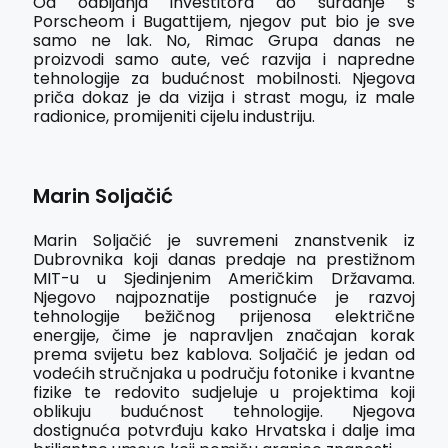
Od odbijanja investitora do suradnje s
Porscheom i Bugattijem, njegov put bio je sve
samo ne lak. No, Rimac Grupa danas ne
proizvodi samo aute, već razvija i napredne
tehnologije za budućnost mobilnosti. Njegova
priča dokaz je da vizija i strast mogu, iz male
radionice, promijeniti cijelu industriju.
Marin Soljačić
Marin Soljačić je suvremeni znanstvenik iz
Dubrovnika koji danas predaje na prestižnom
MIT-u u Sjedinjenim Američkim Državama.
Njegovo najpoznatije postignuće je razvoj
tehnologije bežičnog prijenosa električne
energije, čime je napravljen značajan korak
prema svijetu bez kablova. Soljačić je jedan od
vodećih stručnjaka u području fotonike i kvantne
fizike te redovito sudjeluje u projektima koji
oblikuju budućnost tehnologije. Njegova
dostignuća potvrđuju kako Hrvatska i dalje ima