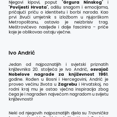
Njegovi kipovi, poput "
Grgura Ninskog
" i
"
Povijesti Hrvata
", odišu snagom i emocijama,
pričajući priču o identitetu i borbi naroda. Kao
prvi živući umjetnik s izložbom u njujorškom
Metropolitanu, ostavio je neizbrisiv trag.
Meštrovićevo nasljeđe i dalje fascinira – priče
koje je oblikovao ostaju vječne.
Ivo Andrić
Jedan od najpoznatijih i svjetski priznatih
književnika 20. stoljeća je Ivo Andrić,
osvajač
Nobelove nagrade za književnost 1961
.
godine. Rođen u Bosni i Hercegovini, Andrić je
proveo većinu života u
Zagrebu
i Hrvatskoj, no
rodni kraj mu je ostao vječna inspiracija zbog
čega je i nagrađen najvećom nagradom u svijetu
književnosti!
Neki od njegovih najpoznatijih djela su
Travnička