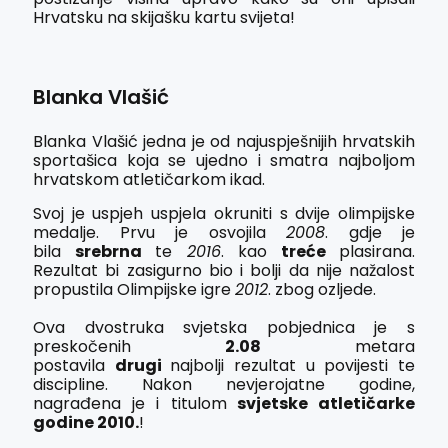
Hrvatsku na skijašku kartu svijeta!
Blanka Vlašić
Blanka Vlašić jedna je od najuspješnijih hrvatskih
sportašica koja se ujedno i smatra najboljom
hrvatskom atletičarkom ikad.
Svoj je uspjeh uspjela okruniti s dvije olimpijske
medalje. Prvu je osvojila
2008
. gdje je
bila
srebrna
te
2016
. kao
treće
plasirana.
Rezultat bi zasigurno bio i bolji da nije nažalost
propustila Olimpijske igre
2012
. zbog ozljede.
Ova dvostruka svjetska pobjednica je s
preskočenih
2.08
metara
postavila
drugi
najbolji rezultat u povijesti te
discipline. Nakon nevjerojatne godine,
nagrađena je i titulom
svjetske atletičarke
godine 2010.
!