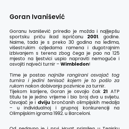
Goran Ivanišević
Goranu Ivanišević priredio je možda i najljepšu
sportsku priču ikad ispričanu
2001
. godine.
Naime, tada je s preko 30 godina na leđima,
višestrukim ozljedama ramena i dugotrajnim
izbivanjem s terena zbog čega je pao na 125
mjesto na ljestvici uspio napraviti nemoguće i
osvojiti najveći turnir –
Wimbledon
!
Time je postao
najniže rangirani osvajač tog
turnira i jedini tenisač kojem je to pošlo za
rukom
nakon dobivanja pozivnice za turnir.
Tijekom karijere, Goran je osvojio čak
21
ATP
titulu te je jedno vrijeme i bio broj dva u svijetu.
Osvajač je i
dviju
brončanih olimpijskih medalja
– u individualnoj i grupnoj konkurenciji na
Olimpijskim igrama 1992. u Barceloni.
Od nedavno je i prvi Hrvat primljen u Tenisku