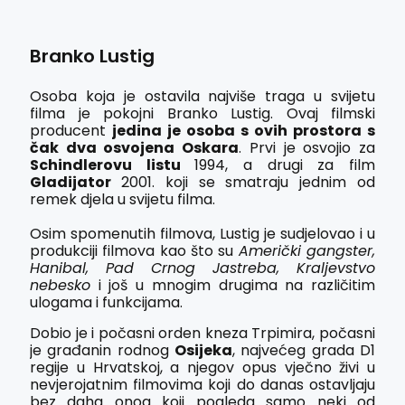
Branko Lustig
Osoba koja je ostavila najviše traga u svijetu
filma je pokojni Branko Lustig. Ovaj filmski
producent
jedina je osoba s ovih prostora s
čak dva osvojena Oskara
. Prvi je osvojio za
Schindlerovu listu
1994, a drugi za film
Gladijator
2001. koji se smatraju jednim od
remek djela u svijetu filma.
Osim spomenutih filmova, Lustig je sudjelovao i u
produkciji filmova kao što su
Američki gangster,
Hanibal, Pad Crnog Jastreba, Kraljevstvo
nebesko
i još u mnogim drugima na različitim
ulogama i funkcijama.
Dobio je i počasni orden kneza Trpimira, počasni
je građanin rodnog
Osijeka
, najvećeg grada D1
regije u Hrvatskoj, a njegov opus vječno živi u
nevjerojatnim filmovima koji do danas ostavljaju
bez daha onog koji pogleda samo neki od