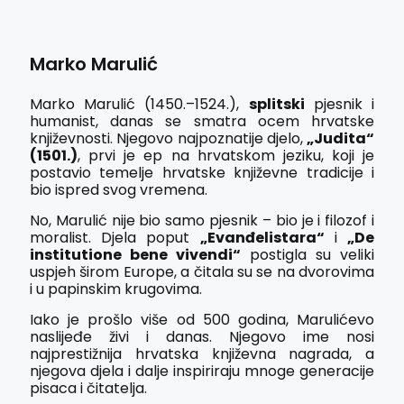
Marko Marulić
Marko Marulić (1450.–1524.),
splitski
pjesnik i
humanist, danas se smatra ocem hrvatske
književnosti. Njegovo najpoznatije djelo,
„Judita“
(1501.)
, prvi je ep na hrvatskom jeziku, koji je
postavio temelje hrvatske književne tradicije i
bio ispred svog vremena.
No, Marulić nije bio samo pjesnik – bio je i filozof i
moralist. Djela poput
„Evanđelistara“
i
„De
institutione bene vivendi“
postigla su veliki
uspjeh širom Europe, a čitala su se na dvorovima
i u papinskim krugovima.
Iako je prošlo više od 500 godina, Marulićevo
naslijeđe živi i danas. Njegovo ime nosi
najprestižnija hrvatska književna nagrada, a
njegova djela i dalje inspiriraju mnoge generacije
pisaca i čitatelja.