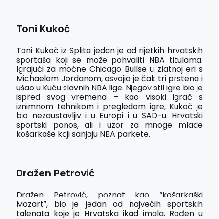
Toni Kukoč
Toni Kukoč iz Splita jedan je od rijetkih hrvatskih
sportaša koji se može pohvaliti NBA titulama.
Igrajući za moćne Chicago Bullse u zlatnoj eri s
Michaelom Jordanom, osvojio je čak tri prstena i
ušao u Kuću slavnih NBA lige. Njegov stil igre bio je
ispred svog vremena – kao visoki igrač s
iznimnom tehnikom i pregledom igre, Kukoč je
bio nezaustavljiv i u Europi i u SAD-u. Hrvatski
sportski ponos, ali i uzor za mnoge mlade
košarkaše koji sanjaju NBA parkete.
Dražen Petrović
Dražen Petrović, poznat kao “košarkaški
Mozart”, bio je jedan od najvećih sportskih
talenata koje je Hrvatska ikad imala. Rođen u