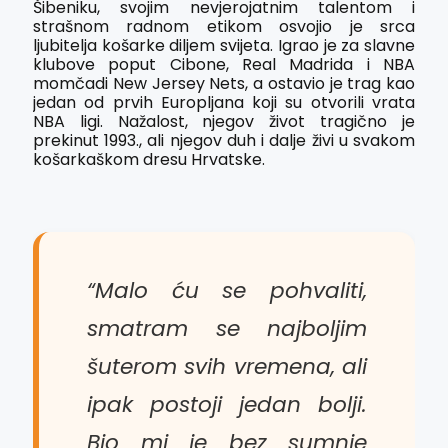
Šibeniku, svojim nevjerojatnim talentom i
strašnom radnom etikom osvojio je srca
ljubitelja košarke diljem svijeta. Igrao je za slavne
klubove poput Cibone, Real Madrida i NBA
momčadi New Jersey Nets, a ostavio je trag kao
jedan od prvih Europljana koji su otvorili vrata
NBA ligi. Nažalost, njegov život tragično je
prekinut 1993., ali njegov duh i dalje živi u svakom
košarkaškom dresu Hrvatske.
“Malo ću se pohvaliti,
smatram se najboljim
šuterom svih vremena, ali
ipak postoji jedan bolji.
Bio mi je bez sumnje