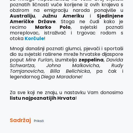
poznatih ličnosti vuče korijene iz ovih krajeva s
obzirom na emigraciju naroda ponajviše u
Australiju
,
Južnu Ameriku
i
Sjedinjene
Američke Države
. Stoga ne čudi kako je
recimo
Marko Polo
, svjetski poznati
moreplovac, istraživač i trgovac rodom s
otoka
Korčule
!
Mnogi današnji poznati glumci, pjevači i sportaši
dio su svjetski raširene mreže hrvatske dijaspore
poput
Mire Furlan
, izumitelja
zeppelina
,
Davida
Schwartza
,
Johna Malkovicha
,
Rudy
Tomjanovicha
,
Billa Belichicka
, pa čak i
legendarnog
Diega Maradone!
Za sve koji ne znaju, u nastavku Vam donosimo
listu najpoznatijih Hrvata
!
Sadržaj
Prikaži