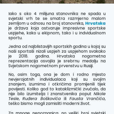
Iako s oko 4 milijuna stanovnika ne spada u
svjetski vrh te se smatra razmjerno malom
zemljom u odnosu na broj stanovnika,
Hrvatska
je država koja ostvaruje impresivne sportske
uspjehe, kako u ekipnom, tako i u indvidualnom
sportu.
Jedna od najblistavijih sportskih godina u kojoj su
naši sportaši nizali uspjeh za uspjehom svakako
je 2018. godina. Hrvatska nogometna
reprezentacija osvojila je srebrnu medalju na
Svjetskom nogometnom prvenstvu u Rusiji.
No, osim toga, ona je dom i rodno mjesto
nevjerojatnih individualaca koji su svojim
znanjem, izumima i otkrićima promijenili tijek
povijesti. Koliko god to kataklizmički zvučalo, da
nije bilo izumitelja i znanstvenika poput
Nikole
Tesle
,
Ruđera Boškovića
ili
Fausta Vrančića
,
teško bismo mogli zamisliti moderni život.
Za mnoge nepoznanica, no veliki broj svjetski