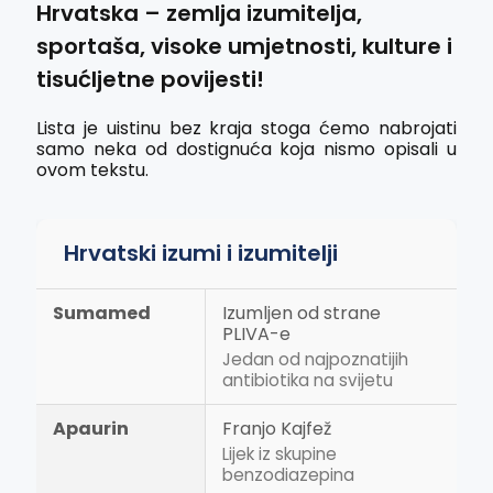
Hrvatska – zemlja izumitelja,
sportaša, visoke umjetnosti, kulture i
tisućljetne povijesti!
Lista je uistinu bez kraja stoga ćemo nabrojati
samo neka od dostignuća koja nismo opisali u
ovom tekstu.
Hrvatski izumi i izumitelji
Sumamed
Izumljen od strane
PLIVA-e
Jedan od najpoznatijih
antibiotika na svijetu
Apaurin
Franjo Kajfež
Lijek iz skupine
benzodiazepina