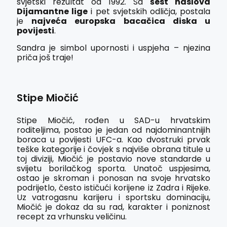
svjetski rezultat od 1992. Sa
šest naslova
Dijamantne lige
i pet svjetskih odličja, postala
je
najveća europska bacačica diska u
povijesti
.
Sandra je simbol upornosti i uspjeha – njezina
priča još traje!
Stipe Miočić
Stipe Miočić, rođen u SAD-u hrvatskim
roditeljima, postao je jedan od najdominantnijih
boraca u povijesti UFC-a. Kao dvostruki prvak
teške kategorije i čovjek s najviše obrana titule u
toj diviziji, Miočić je postavio nove standarde u
svijetu borilačkog sporta. Unatoč uspjesima,
ostao je skroman i ponosan na svoje hrvatsko
podrijetlo, često ističući korijene iz Zadra i Rijeke.
Uz vatrogasnu karijeru i sportsku dominaciju,
Miočić je dokaz da su rad, karakter i poniznost
recept za vrhunsku veličinu.