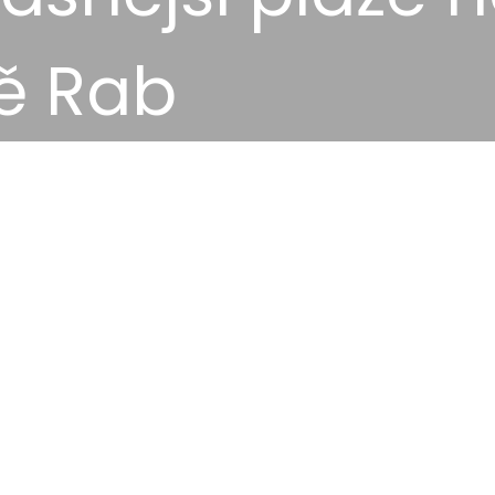
ě Rab