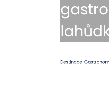
gastro
lahůd
11. 8. 2025
Destinace
,
Gastronom