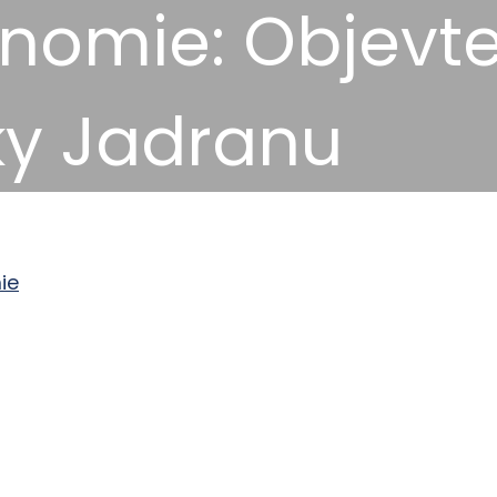
nomie: Objevt
ky Jadranu
ie