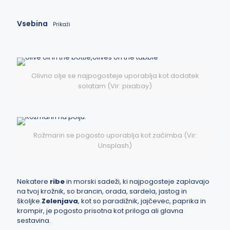
Vsebina
Prikaži
Olivno olje se najpogosteje uporablja kot dodatek
solatam (Vir: pixabay)
Rožmarin se pogosto uporablja kot začimba (Vir:
Unsplash)
Nekatere
ribe
in morski sadeži, ki najpogosteje zaplavajo
na tvoj krožnik, so brancin, orada, sardela, jastog in
školjke.
Zelenjava
, kot so paradižnik, jajčevec, paprika in
krompir, je pogosto prisotna kot priloga ali glavna
sestavina.