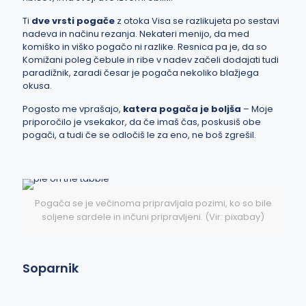
Ti
dve vrsti pogače
z otoka Visa se razlikujeta po sestavi
nadeva in načinu rezanja. Nekateri menijo, da med
komiško in viško pogačo ni razlike. Resnica pa je, da so
Komižani poleg čebule in ribe v nadev začeli
dodajati tudi
paradižnik, zaradi česar je pogača nekoliko blažjega
okusa.
Pogosto me vprašajo,
katera pogača je boljša
– Moje
priporočilo je vsekakor, da če imaš čas, poskusiš obe
pogači, a tudi če se odločiš le za eno, ne boš zgrešil.
Pogača se je večinoma pripravljala pozimi, ko so bile
soljene sardele in inčuni pripravljeni. (Vir: pixabay)
Soparnik