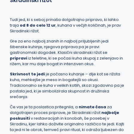
Skradinski rižot
Tudi jed, ki s seboj prinaša dolgotrajno pripravo,
ki lahko
traja
od 8 do celo 12 ur
, kuhana v večjih količinah, je prav
Skradinski rižot.
Gre za eno najbolj znanih in najbolj priljubljenih jedi
šibenske kuhinje, njegova priprava pa je pravi
gastronomski dogodek. Klasični skradinski rižot se
pripravi
iz teletine, ki se počasi kuha skupaj z zelenjavo in
rižem, kar mu daje bogat in intenziven okus.
Skrivnost te jedi
je počasno kuhanje – dlje kot se rižota
kuha, mehkejše je meso in bogatejši so okusi.
Tradicionalno se kuha v velikih kotlih, skozi zgodovino pa je
postala jed, ki je simbolizirala skupnost in družinska
srečanja.
Če vas je ta poslastica pritegnila, a
nimate časa
za
dolgotrajen proces priprave, je Skradinski rižot
najbolje
poskusiti
v restavracijah in konobah, še posebej v
Skradinu, kjer lahko doživite originalno različico te jedi. Kajti
ta jed ni le obrok, temveč pravi ritual, ki odraža ljubezen do