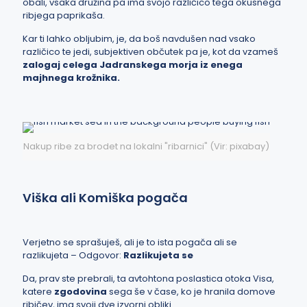
obali, vsaka družina pa ima svojo različico tega okusnega
ribjega paprikaša.
Kar ti lahko obljubim, je, da boš navdušen nad vsako
različico te jedi, subjektiven občutek pa je, kot da vzameš
zalogaj celega Jadranskega morja iz enega
majhnega krožnika.
Nakup ribe za brodet na lokalni "ribarnici" (Vir: pixabay)
Viška ali Komiška pogača
Verjetno se sprašuješ, ali je to ista pogača ali se
razlikujeta – Odgovor:
Razlikujeta se
Da, prav ste prebrali, ta avtohtona poslastica otoka Visa,
katere
zgodovina
sega še v čase, ko je hranila domove
ribičev, ima svoji dve izvorni obliki.