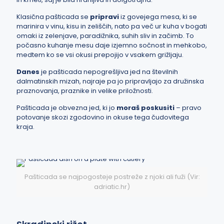
Klasična pašticada se
pripravi
iz govejega mesa, ki se
marinira v vinu, kisu in zeliščih, nato pa več ur kuha v bogati
omaki iz zelenjave, paradižnika, suhih sliv in začimb. To
počasno kuhanje mesu daje izjemno sočnost in mehkobo,
medtem ko se vsi okusi prepojijo v vsakem grižljaju.
Danes
je pašticada
nepogrešljiva jed
na številnih
dalmatinskih mizah, najraje pa jo pripravljajo za družinska
praznovanja, praznike in velike priložnosti.
Pašticada je obvezna jed, ki jo
moraš poskusiti
– pravo
potovanje skozi zgodovino in okuse tega čudovitega
kraja.
Pašticada se najpogosteje postreže z njoki ali fuži (Vir:
adriatic.hr)