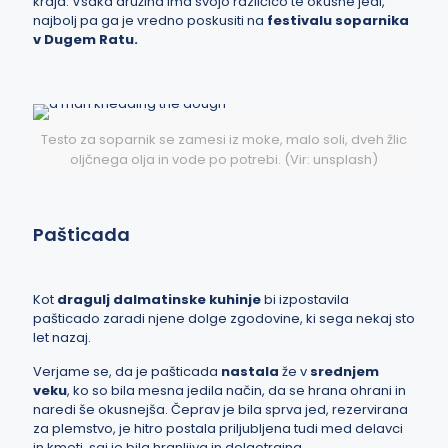
kraja. Vsaka družina ima svojo različico te okusne jedi,
najbolj pa ga je vredno poskusiti na
festivalu soparnika
v Dugem Ratu.
Testo za soparnik se zamesi iz moke, malo soli, dveh žlic
oljčnega olja in vode po potrebi. (Vir: unsplash)
Pašticada
Kot
dragulj dalmatinske kuhinje
bi izpostavila
pašticado zaradi njene dolge zgodovine, ki sega nekaj sto
let nazaj.
Verjame se, da je pašticada
nastala
že v
srednjem
veku
, ko so bila mesna jedila način, da se hrana ohrani in
naredi še okusnejša. Čeprav je bila sprva jed, rezervirana
za plemstvo, je hitro postala priljubljena tudi med delavci
in kmeti, saj je bila hranljiva in dolgotrajna.