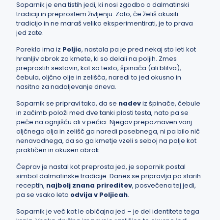
Soparnik je ena tistih jedi, ki nosi zgodbo o dalmatinski
tradiciji in preprostem življenju. Zato, če želiš okusiti
tradicijo in ne maraš veliko eksperimentirati, je to prava
jed zate.
Poreklo ima iz
Poljic
, nastala pa je pred nekaj sto leti kot
hranljiv obrok za kmete, ki so delali na poljih. Zmes
preprostih sestavin, kot so testo, špinača (ali blitva),
čebula, oljčno olje in zelišča, naredi to jed okusno in
nasitno za nadaljevanje dneva.
Soparnik se pripravi tako, da se
nadev
iz špinače, čebule
in začimb položi med dve tanki plasti testa, nato pa se
peče na ognjišču ali v pečici. Njegov prepoznaven vonj
oljčnega olja in zelišč ga naredi posebnega, ni pa bilo nič
nenavadnega, da so ga kmetje vzeli s seboj na polje kot
praktičen in okusen obrok.
Čeprav je nastal kot preprosta jed, je soparnik postal
simbol dalmatinske tradicije. Danes se pripravlja po starih
receptih,
najbolj znana prireditev
, posvečena tej jedi,
pa se vsako leto
odvija v Poljicah
.
Soparnik je več kot le običajna jed – je del identitete tega