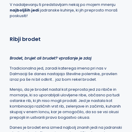
V nadaljevanju ti predstavljam nekaj po mojem mnenju
najboljših jedi
jadranske kuhinje, ki jih preprosto
moraš
poskusiti!
Ribji brodet
Brodet, brujet ali brudet? vprašanje je zdaj
Tradicionalna jed, zaradi katerega imena pri nas v
Dalmaciji še danes nastajajo številne polemike, pravilen
izraz pa še ni bil odkrit… jaz bom rekel brodet.
Menijo, da je brodet nastal kot preprosta jed za ribiče in
mornarje, ki so uporabljali ulovljene ribe, občasno pa tudi
ostanke rib, ki jih niso mogli prodati. Jed je nastala kot
kombinacija različnih vrst rib, zelenjave in začimb, kuhanih
skupaj v enem loncu, kar je omogočilo, da so se vsi okusi
prepojili in ustvarili pravo bogastvo okusa.
Danes je brodet ena izmed najbolj znanih jedi na jadranski