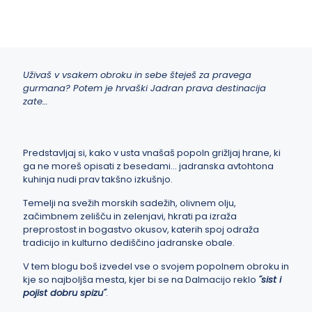
Uživaš v vsakem obroku in sebe šteješ za pravega
gurmana? Potem je hrvaški Jadran prava destinacija
zate…
Predstavljaj si, kako v usta vnašaš popoln grižljaj hrane, ki
ga ne moreš opisati z besedami… jadranska avtohtona
kuhinja nudi prav takšno izkušnjo.
Temelji na svežih morskih sadežih, olivnem olju,
začimbnem zelišču in zelenjavi, hkrati pa izraža
preprostost in bogastvo okusov, katerih spoj odraža
tradicijo in kulturno dediščino jadranske obale.
V tem blogu boš izvedel vse o svojem popolnem obroku in
kje so najboljša mesta, kjer bi se na Dalmacijo reklo
˝sist i
pojist dobru spizu˝
.