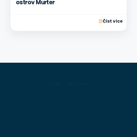
ostrov Murter
Číst více
VODIČ - HRVATSKA