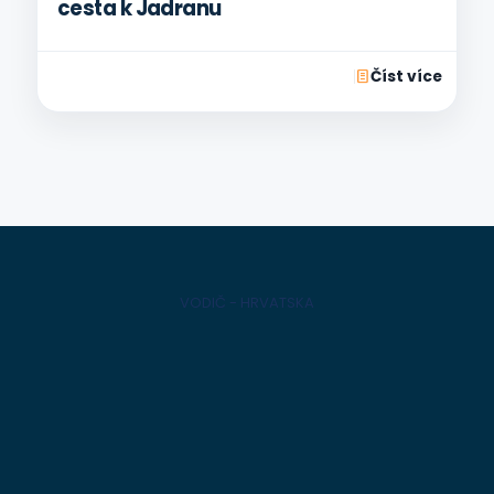
cesta k Jadranu
Číst více
VODIČ - HRVATSKA