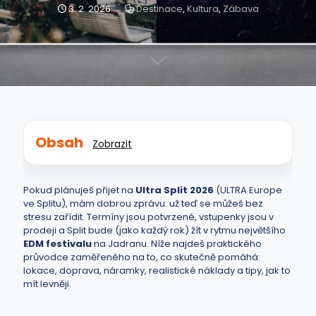
3. 2. 2026
Destinace
,
Kultura
,
Zábava
Obsah
Zobrazit
Pokud plánuješ přijet na
Ultra Split 2026
(ULTRA Europe
ve Splitu), mám dobrou zprávu: už teď se můžeš bez
stresu zařídit. Termíny jsou potvrzené, vstupenky jsou v
prodeji a Split bude (jako každý rok) žít v rytmu největšího
EDM festivalu
na Jadranu. Níže najdeš praktického
průvodce zaměřeného na to, co skutečně pomáhá:
lokace, doprava, náramky, realistické náklady a tipy, jak to
mít levněji.