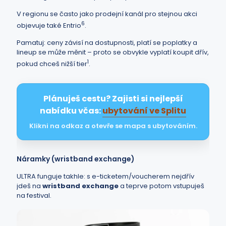
V regionu se často jako prodejní kanál pro stejnou akci
6
objevuje také Entrio
.
Pamatuj: ceny závisí na dostupnosti, platí se poplatky a
lineup se může měnit – proto se obvykle vyplatí koupit dřív,
1
pokud chceš nižší tier
.
Plánuješ cestu? Zajisti si nejlepší
nabídku včas:
ubytování ve Splitu
Klikni na odkaz a otevře se mapa s ubytováním.
Náramky (wristband exchange)
ULTRA funguje takhle: s e-ticketem/voucherem nejdřív
jdeš na
wristband exchange
a teprve potom vstupuješ
na festival.