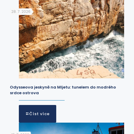
28. 7. 2026
Odysseova jeskyně na Mljetu: tunelem do modrého
srdce ostrova
Číst více