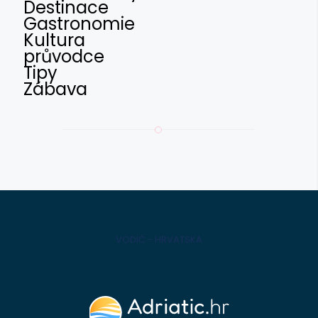
Destinace
Gastronomie
Kultura
průvodce
Tipy
Zábava
VODIČ - HRVATSKA