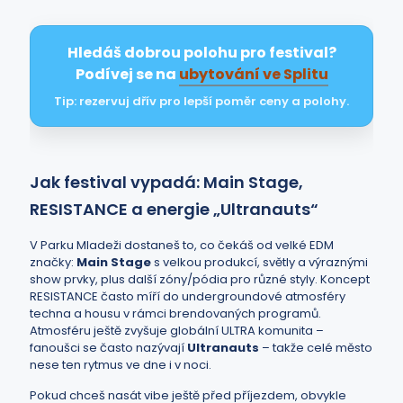
Hledáš dobrou polohu pro festival?
Podívej se na
ubytování ve Splitu
Tip: rezervuj dřív pro lepší poměr ceny a polohy.
Jak festival vypadá: Main Stage,
RESISTANCE a energie „Ultranauts“
V Parku Mladeži dostaneš to, co čekáš od velké EDM
značky:
Main Stage
s velkou produkcí, světly a výraznými
show prvky, plus další zóny/pódia pro různé styly. Koncept
RESISTANCE často míří do undergroundové atmosféry
techna a housu v rámci brendovaných programů.
Atmosféru ještě zvyšuje globální ULTRA komunita –
fanoušci se často nazývají
Ultranauts
– takže celé město
nese ten rytmus ve dne i v noci.
Pokud chceš nasát vibe ještě před příjezdem, obvykle