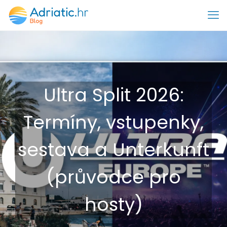
Ultra Split 2026:
Termíny, vstupenky,
sestava a Unterkunft
(průvodce pro
hosty)