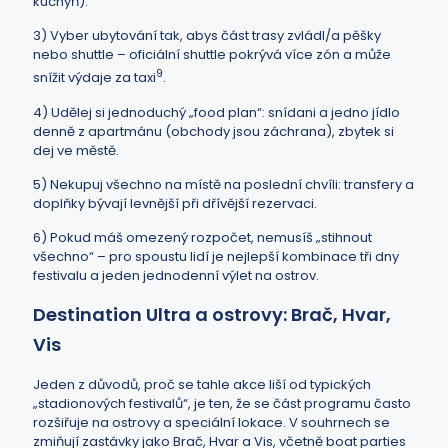
kuchyň).
3) Vyber ubytování tak, abys část trasy zvládl/a pěšky
nebo shuttle – oficiální shuttle pokrývá více zón a může
9
snížit výdaje za taxi
.
4) Udělej si jednoduchý „food plan“: snídani a jedno jídlo
denně z apartmánu (obchody jsou záchrana), zbytek si
dej ve městě.
5) Nekupuj všechno na místě na poslední chvíli: transfery a
doplňky bývají levnější při dřívější rezervaci.
6) Pokud máš omezený rozpočet, nemusíš „stihnout
všechno“ – pro spoustu lidí je nejlepší kombinace tři dny
festivalu a jeden jednodenní výlet na ostrov.
Destination Ultra a ostrovy: Brač, Hvar,
Vis
Jeden z důvodů, proč se tahle akce liší od typických
„stadionových festivalů“, je ten, že se část programu často
rozšiřuje na ostrovy a speciální lokace. V souhrnech se
zmiňují zastávky jako Brač, Hvar a Vis, včetně boat parties