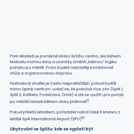
Park Mladeži je poměrně blízko širšího centra, ale během
festivalu mohou davy a uzavírky změnit „běžnou“ logiku
pohybu po městě. Proto budeš nejčastěji kombinovat
chůzi a organizovanou dopravu.
Festivalový shuttle je často nejpraktičtější, pokud bydlíš
mimo úplné centrum: uvádí se, že pokrývá více zón (Split 1,
Split 2, Kaštela, Podstrana, Omiš) a dá se využít i pro pohyb
9
po městě/oblasti během doby platnosti
.
Pokud přiletíš letadlem, pořadatel nabízí také transfery z
10
letiště Split International Airport (SPU)
.
Ubytování ve Splitu: kde se vyplatí být