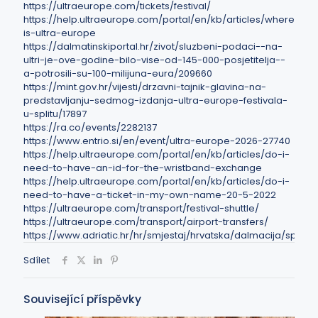
https://ultraeurope.com/tickets/festival/
https://help.ultraeurope.com/portal/en/kb/articles/where-
is-ultra-europe
https://dalmatinskiportal.hr/zivot/sluzbeni-podaci--na-
ultri-je-ove-godine-bilo-vise-od-145-000-posjetitelja--
a-potrosili-su-100-milijuna-eura/209660
https://mint.gov.hr/vijesti/drzavni-tajnik-glavina-na-
predstavljanju-sedmog-izdanja-ultra-europe-festivala-
u-splitu/17897
https://ra.co/events/2282137
https://www.entrio.si/en/event/ultra-europe-2026-27740
https://help.ultraeurope.com/portal/en/kb/articles/do-i-
need-to-have-an-id-for-the-wristband-exchange
https://help.ultraeurope.com/portal/en/kb/articles/do-i-
need-to-have-a-ticket-in-my-own-name-20-5-2022
https://ultraeurope.com/transport/festival-shuttle/
https://ultraeurope.com/transport/airport-transfers/
https://www.adriatic.hr/hr/smjestaj/hrvatska/dalmacija/split
Sdílet
Související příspěvky