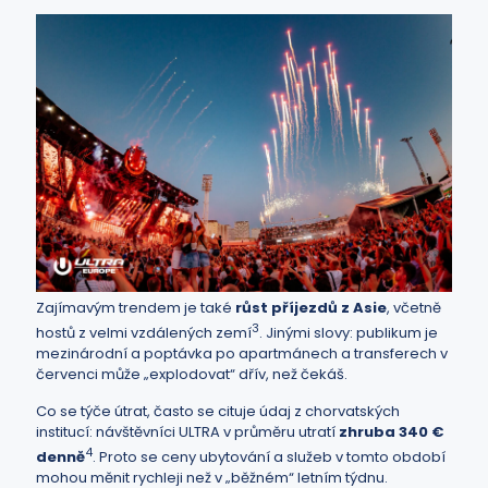
Zajímavým trendem je také
růst příjezdů z Asie
, včetně
3
hostů z velmi vzdálených zemí
. Jinými slovy: publikum je
mezinárodní a poptávka po apartmánech a transferech v
červenci může „explodovat“ dřív, než čekáš.
Co se týče útrat, často se cituje údaj z chorvatských
institucí: návštěvníci ULTRA v průměru utratí
zhruba 340 €
4
denně
. Proto se ceny ubytování a služeb v tomto období
mohou měnit rychleji než v „běžném“ letním týdnu.