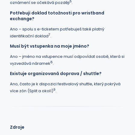
5
oznámení se očekává později
.
Potřebuji doklad totožnosti pro wristband
exchange?
Ano – spolu s e-ticketem potřebuješ také platný
7
identifikační doklad
.
Musí být vstupenka na moje jméno?
Ano – jméno na vstupence musí odpovídat osobě, která si
8
vyzvedává náramek
.
Existuje organizovaná doprava / shuttle?
Ano, často je k dispozici festivalový shuttle, který pokrývá
9
více zón (Split a okolí)
.
Zdroje