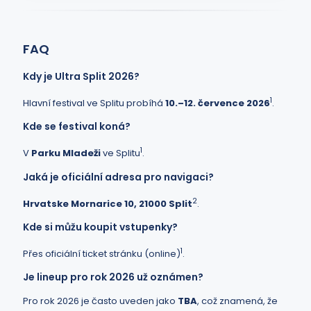
FAQ
Kdy je Ultra Split 2026?
1
Hlavní festival ve Splitu probíhá
10.–12. července 2026
.
Kde se festival koná?
1
V
Parku Mladeži
ve Splitu
.
Jaká je oficiální adresa pro navigaci?
2
Hrvatske Mornarice 10, 21000 Split
.
Kde si můžu koupit vstupenky?
1
Přes oficiální ticket stránku (online)
.
Je lineup pro rok 2026 už oznámen?
Pro rok 2026 je často uveden jako
TBA
, což znamená, že