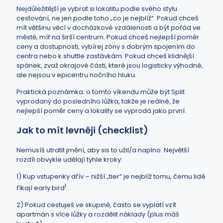
Nejdůležitější je vybrat si lokalitu podle svého stylu
cestování, ne jen podle toho „co je nejblíž“. Pokud chceš
mít většinu věcí v docházkové vzdálenosti a být pořád ve
městě, míř na širší centrum. Pokud chceš nejlepší poměr
ceny a dostupnosti, vybírej zóny s dobrým spojením do
centra nebo k shuttle zastávkám. Pokud chceš klidnější
spánek, zvaž okrajové části, které jsou logisticky výhodné,
ale nejsou v epicentru nočního hluku.
Praktická poznámka: o tomto víkendu může být Split
vyprodaný do posledního lůžka, takže je reálné, že
nejlepší poměr ceny a lokality se vyprodá jako první.
Jak to mít levněji (checklist)
Nemusíš utratit jmění, aby sis to užil/a naplno. Největší
rozdíl obvykle udělají tyhle kroky:
1) Kup vstupenky dřív – nižší „tier“ je nejblíž tomu, čemu lidé
1
říkají early bird
.
2) Pokud cestuješ ve skupině, často se vyplatí vzít
apartmán s více lůžky a rozdělit náklady (plus máš