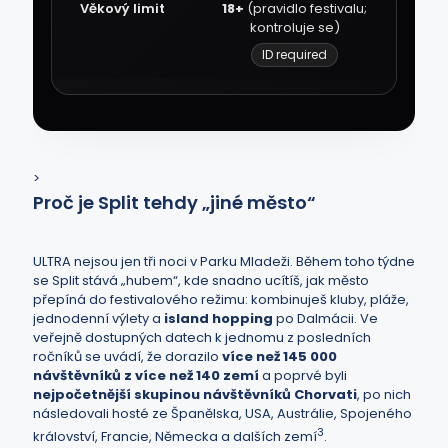
Věkový limit
18+
(pravidlo festivalu;
kontroluje se)
ID required
>
Proč je Split tehdy „jiné město“
ULTRA nejsou jen tři noci v Parku Mladeži. Během toho týdne
se Split stává „hubem“, kde snadno ucítíš, jak město
přepíná do festivalového režimu: kombinuješ kluby, pláže,
jednodenní výlety a
island hopping
po Dalmácii. Ve
veřejně dostupných datech k jednomu z posledních
ročníků se uvádí, že dorazilo
více než 145 000
návštěvníků z více než 140 zemí
a poprvé byli
nejpočetnější skupinou návštěvníků Chorvati
, po nich
následovali hosté ze Španělska, USA, Austrálie, Spojeného
3
království, Francie, Německa a dalších zemí
.