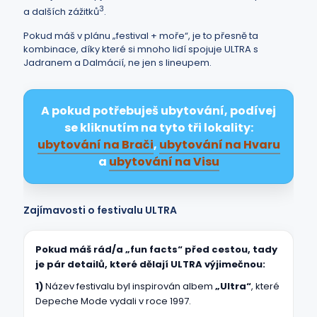
3
a dalších zážitků
.
Pokud máš v plánu „festival + moře“, je to přesně ta
kombinace, díky které si mnoho lidí spojuje ULTRA s
Jadranem a Dalmácií, ne jen s lineupem.
A pokud potřebuješ ubytování, podívej
se kliknutím na tyto tři lokality:
ubytování na Brači
,
ubytování na Hvaru
a
ubytování na Visu
Zajímavosti o festivalu ULTRA
Pokud máš rád/a „fun facts“ před cestou, tady
je pár detailů, které dělají ULTRA výjimečnou:
1)
Název festivalu byl inspirován albem
„Ultra“
, které
Depeche Mode vydali v roce 1997.