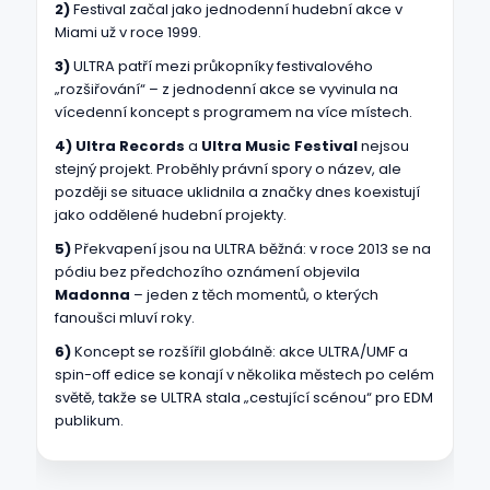
2)
Festival začal jako jednodenní hudební akce v
Miami už v roce 1999.
3)
ULTRA patří mezi průkopníky festivalového
„rozšiřování“ – z jednodenní akce se vyvinula na
vícedenní koncept s programem na více místech.
4)
Ultra Records
a
Ultra Music Festival
nejsou
stejný projekt. Proběhly právní spory o název, ale
později se situace uklidnila a značky dnes koexistují
jako oddělené hudební projekty.
5)
Překvapení jsou na ULTRA běžná: v roce 2013 se na
pódiu bez předchozího oznámení objevila
Madonna
– jeden z těch momentů, o kterých
fanoušci mluví roky.
6)
Koncept se rozšířil globálně: akce ULTRA/UMF a
spin-off edice se konají v několika městech po celém
světě, takže se ULTRA stala „cestující scénou“ pro EDM
publikum.