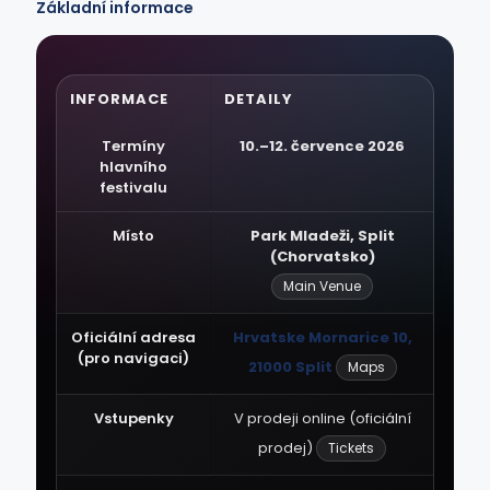
Základní informace
INFORMACE
DETAILY
Termíny
10.–12. července 2026
hlavního
festivalu
Místo
Park Mladeži, Split
(Chorvatsko)
Main Venue
Oficiální adresa
Hrvatske Mornarice 10,
(pro navigaci)
21000 Split
Maps
Vstupenky
V prodeji online (oficiální
prodej)
Tickets