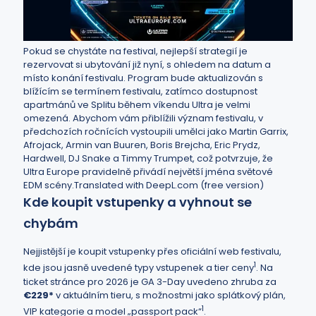
Pokud se chystáte na festival, nejlepší strategií je
rezervovat si ubytování již nyní, s ohledem na datum a
místo konání festivalu. Program bude aktualizován s
blížícím se termínem festivalu, zatímco dostupnost
apartmánů ve Splitu během víkendu Ultra je velmi
omezená. Abychom vám přiblížili význam festivalu, v
předchozích ročnících vystoupili umělci jako Martin Garrix,
Afrojack, Armin van Buuren, Boris Brejcha, Eric Prydz,
Hardwell, DJ Snake a Timmy Trumpet, což potvrzuje, že
Ultra Europe pravidelně přivádí největší jména světové
EDM scény.Translated with DeepL.com (free version)
Kde koupit vstupenky a vyhnout se
chybám
Nejjistější je koupit vstupenky přes oficiální web festivalu,
1
kde jsou jasně uvedené typy vstupenek a tier ceny
. Na
ticket stránce pro 2026 je GA 3-Day uvedeno zhruba za
€229*
v aktuálním tieru, s možnostmi jako splátkový plán,
1
VIP kategorie a model „passport pack“
.