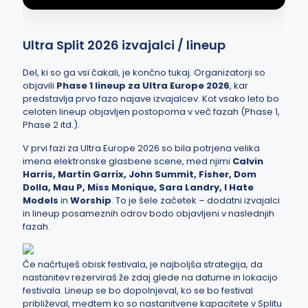
Ultra Split 2026 izvajalci / lineup
Del, ki so ga vsi čakali, je končno tukaj. Organizatorji so
objavili
Phase 1 lineup za Ultra Europe 2026
, kar
predstavlja prvo fazo najave izvajalcev. Kot vsako leto bo
celoten lineup objavljen postopoma v več fazah (Phase 1,
Phase 2 itd.).
V prvi fazi za Ultra Europe 2026 so bila potrjena velika
imena elektronske glasbene scene, med njimi
Calvin
Harris, Martin Garrix, John Summit, Fisher, Dom
Dolla, Mau P, Miss Monique, Sara Landry, I Hate
Models
in
Worship
. To je šele začetek – dodatni izvajalci
in lineup posameznih odrov bodo objavljeni v naslednjih
fazah.
Če načrtuješ obisk festivala, je najboljša strategija, da
nastanitev rezerviraš že zdaj glede na datume in lokacijo
festivala. Lineup se bo dopolnjeval, ko se bo festival
približeval, medtem ko so nastanitvene kapacitete v Splitu