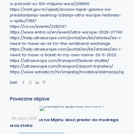
a-potrosili-su-100-milijuna-eura/209660
https://mint.gov.hr/vijesti/drzavni-tajnik-glavina-na-
predstavljanju-sedmog-izdanja-ultra-europe-festivala-
u-splitu/17897
https://ra.co/events/2282137
https://www.entrio.si/en/event/ultra-europe-2026-27740
https://help.ultraeurope.com/portal/en/kb/articles/do-i-
need-to-have-an-id-for-the-wristband-exchange
https://help.ultraeurope.com/portal/en/kb/articles/do-i-
need-to-have-a-ticket-in-my-own-name-20-5-2022
https://ultraeurope.com/transport/festival-shuttle/
https://ultraeurope.com/transport/airport-transfers/
https://www.adriatic.hr/hr/smjestaj/hrvatska/dalmacija/split
Deli
Povezane objave
28. julija, 2026
Odisejeva jama na Mljetu: skozi predor do modrega
srca otoka