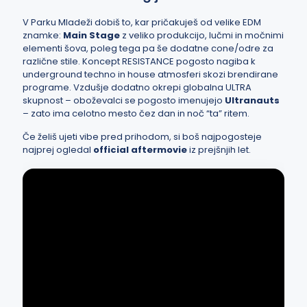
V Parku Mladeži dobiš to, kar pričakuješ od velike EDM
znamke:
Main Stage
z veliko produkcijo, lučmi in močnimi
elementi šova, poleg tega pa še dodatne cone/odre za
različne stile. Koncept RESISTANCE pogosto nagiba k
underground techno in house atmosferi skozi brendirane
programe. Vzdušje dodatno okrepi globalna ULTRA
skupnost – oboževalci se pogosto imenujejo
Ultranauts
– zato ima celotno mesto čez dan in noč “ta” ritem.
Če želiš ujeti vibe pred prihodom, si boš najpogosteje
najprej ogledal
official aftermovie
iz prejšnjih let.