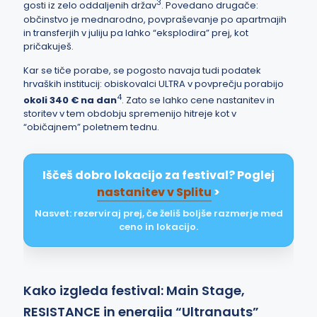
3
gosti iz zelo oddaljenih držav
. Povedano drugače:
občinstvo je mednarodno, povpraševanje po apartmajih
in transferjih v juliju pa lahko “eksplodira” prej, kot
pričakuješ.
Kar se tiče porabe, se pogosto navaja tudi podatek
hrvaških institucij: obiskovalci ULTRA v povprečju porabijo
4
okoli 340 € na dan
. Zato se lahko cene nastanitev in
storitev v tem obdobju spremenijo hitreje kot v
“običajnem” poletnem tednu.
Iščeš dobro lokacijo za festival? Poglej
nastanitev v Splitu
>
Nasvet: rezerviraj prej, če želiš boljše razmerje med
ceno in lokacijo.
Kako izgleda festival: Main Stage,
RESISTANCE in energija “Ultranauts”