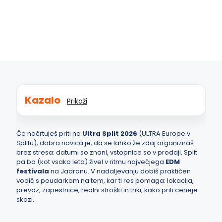
3. februarja, 2026
Destinacije
,
Kultura
,
zabava
Kazalo
Prikaži
Če načrtuješ priti na
Ultra Split 2026
(ULTRA Europe v
Splitu), dobra novica je, da se lahko že zdaj organiziraš
brez stresa: datumi so znani, vstopnice so v prodaji, Split
pa bo (kot vsako leto) živel v ritmu največjega
EDM
festivala
na Jadranu. V nadaljevanju dobiš praktičen
vodič s poudarkom na tem, kar ti res pomaga: lokacija,
prevoz, zapestnice, realni stroški in triki, kako priti ceneje
skozi.