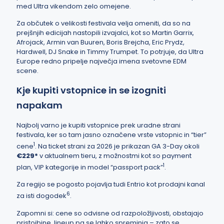
med Ultra vikendom zelo omejene.
Za občutek o velikosti festivala velja omeniti, da so na
prejšnjih edicijah nastopili izvajalci, kot so Martin Garrix,
Afrojack, Armin van Buuren, Boris Brejcha, Eric Prydz,
Hardwell, DJ Snake in Timmy Trumpet. To potrjuje, da Ultra
Europe redno pripelje največja imena svetovne EDM
scene.
Kje kupiti vstopnice in se izogniti
napakam
Najbolj varno je kupiti vstopnice prek uradne strani
festivala, ker so tam jasno označene vrste vstopnic in “tier”
1
cene
. Na ticket strani za 2026 je prikazan GA 3-Day okoli
€229*
v aktualnem tieru, z možnostmi kot so payment
1
plan, VIP kategorije in model “passport pack”
.
Za regijo se pogosto pojavlja tudi Entrio kot prodajni kanal
6
za isti dogodek
.
Zapomni si: cene so odvisne od razpoložljivosti, obstajajo
pristojbine, lineup pa se lahko spreminja – zato se