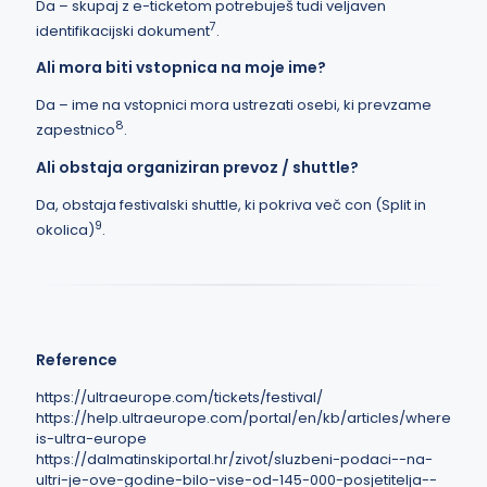
Da – skupaj z e-ticketom potrebuješ tudi veljaven
7
identifikacijski dokument
.
Ali mora biti vstopnica na moje ime?
Da – ime na vstopnici mora ustrezati osebi, ki prevzame
8
zapestnico
.
Ali obstaja organiziran prevoz / shuttle?
Da, obstaja festivalski shuttle, ki pokriva več con (Split in
9
okolica)
.
Reference
https://ultraeurope.com/tickets/festival/
https://help.ultraeurope.com/portal/en/kb/articles/where-
is-ultra-europe
https://dalmatinskiportal.hr/zivot/sluzbeni-podaci--na-
ultri-je-ove-godine-bilo-vise-od-145-000-posjetitelja--