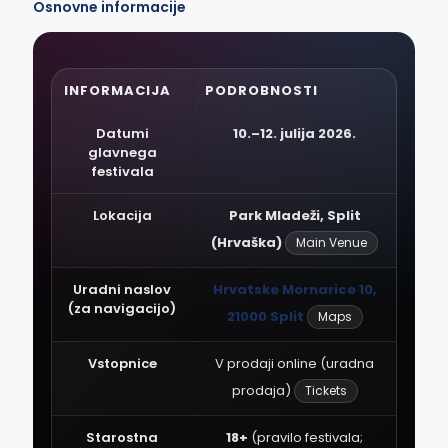
Osnovne informacije
INFORMACIJA
PODROBNOSTI
Datumi
10.–12. julija 2026.
glavnega
festivala
Lokacija
Park Mladeži, Split
(Hrvaška)
Main Venue
Uradni naslov
Hrvatske Mornarice 10,
(za navigacijo)
21000 Split
Maps
Vstopnice
V prodaji online (uradna
prodaja)
Tickets
Starostna
18+
(pravilo festivala;