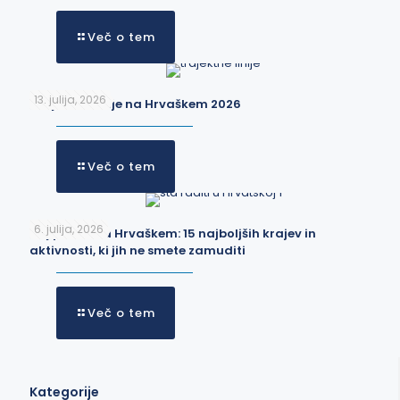
Več o tem
13. julija, 2026
Trajektne linije na Hrvaškem 2026
Več o tem
6. julija, 2026
Kaj početi na Hrvaškem: 15 najboljših krajev in
aktivnosti, ki jih ne smete zamuditi
Več o tem
Kategorije