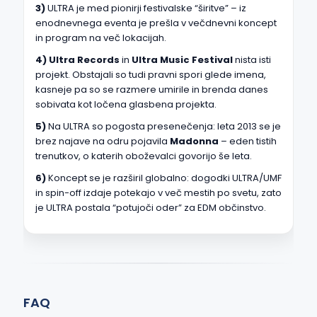
3)
ULTRA je med pionirji festivalske “širitve” – iz
enodnevnega eventa je prešla v večdnevni koncept
in program na več lokacijah.
4)
Ultra Records
in
Ultra Music Festival
nista isti
projekt. Obstajali so tudi pravni spori glede imena,
kasneje pa so se razmere umirile in brenda danes
sobivata kot ločena glasbena projekta.
5)
Na ULTRA so pogosta presenečenja: leta 2013 se je
brez najave na odru pojavila
Madonna
– eden tistih
trenutkov, o katerih oboževalci govorijo še leta.
6)
Koncept se je razširil globalno: dogodki ULTRA/UMF
in spin-off izdaje potekajo v več mestih po svetu, zato
je ULTRA postala “potujoči oder” za EDM občinstvo.
FAQ