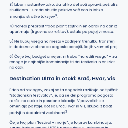
3) Izberi nastanitev tako, da lahko del poti opraviš peš ali s
shuttleom – uradni shuttle pokriva več con in lahko
9
zmanjša stroške taksijev
.
4) Naredi preprost “food plan”: zajtrk in en obrok na dan iz
apartmaja (trgovine so rešitev), ostalo pa pojej v mestu.
5) Ne kupuj vsega na mestu v zadnjem trenutku: transferji
in dodatne vsebine so pogosto cenejši, če jih vzameš prej.
6) Če je tvoj budget omejen, ni treba “narediti vsega” – za
mnoge je najboljša kombinacija tri dni festivala in en izlet
na otok.
Destination Ultra in otoki: Brač, Hvar, Vis
Eden od razlogov, zakaj se ta dogodek razlikuje od tipičnih
“stadionskih festivalov”, je, da se del programa pogosto
razširi na otoke in posebne lokacije. V povzetkih se
omenjajo postaje, kot so Brač, Hvar in Vis, skupaj z boat
3
partyji in dodatnimi vsebinami
.
Če je tvoj plan “festival + morje”, je to prav kombinacija,
zaradi katere mnogi ULTRA povezujejo z Jadranom in