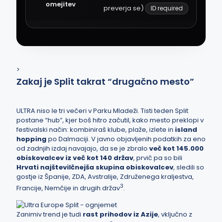
omejitev
preverja se)
ID required
>
Zakaj je Split takrat “drugačno mesto”
ULTRA niso le tri večeri v Parku Mladeži. Tisti teden Split
postane “hub”, kjer boš hitro začutil, kako mesto preklopi v
festivalski način: kombiniraš klube, plaže, izlete in
island
hopping
po Dalmaciji. V javno objavljenih podatkih za eno
od zadnjih izdaj navajajo, da se je zbralo
več kot 145.000
obiskovalcev iz več kot 140 držav
, prvič pa so bili
Hrvati najštevilčnejša skupina obiskovalcev
, sledili so
gostje iz Španije, ZDA, Avstralije, Združenega kraljestva,
3
Francije, Nemčije in drugih držav
.
Zanimiv trend je tudi
rast prihodov iz Azije
, vključno z