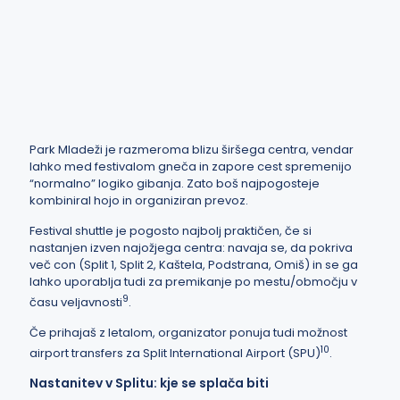
Park Mladeži je razmeroma blizu širšega centra, vendar
lahko med festivalom gneča in zapore cest spremenijo
“normalno” logiko gibanja. Zato boš najpogosteje
kombiniral hojo in organiziran prevoz.
Festival shuttle je pogosto najbolj praktičen, če si
nastanjen izven najožjega centra: navaja se, da pokriva
več con (Split 1, Split 2, Kaštela, Podstrana, Omiš) in se ga
lahko uporablja tudi za premikanje po mestu/območju v
9
času veljavnosti
.
Če prihajaš z letalom, organizator ponuja tudi možnost
10
airport transfers za Split International Airport (SPU)
.
Nastanitev v Splitu: kje se splača biti