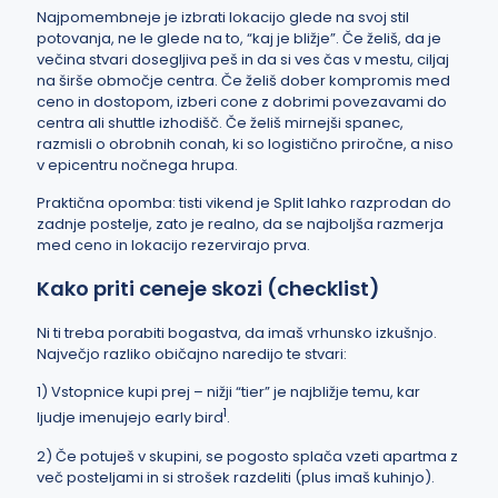
Najpomembneje je izbrati lokacijo glede na svoj stil
potovanja, ne le glede na to, “kaj je bližje”. Če želiš, da je
večina stvari dosegljiva peš in da si ves čas v mestu, ciljaj
na širše območje centra. Če želiš dober kompromis med
ceno in dostopom, izberi cone z dobrimi povezavami do
centra ali shuttle izhodišč. Če želiš mirnejši spanec,
razmisli o obrobnih conah, ki so logistično priročne, a niso
v epicentru nočnega hrupa.
Praktična opomba: tisti vikend je Split lahko razprodan do
zadnje postelje, zato je realno, da se najboljša razmerja
med ceno in lokacijo rezervirajo prva.
Kako priti ceneje skozi (checklist)
Ni ti treba porabiti bogastva, da imaš vrhunsko izkušnjo.
Največjo razliko običajno naredijo te stvari:
1) Vstopnice kupi prej – nižji “tier” je najbližje temu, kar
1
ljudje imenujejo early bird
.
2) Če potuješ v skupini, se pogosto splača vzeti apartma z
več posteljami in si strošek razdeliti (plus imaš kuhinjo).