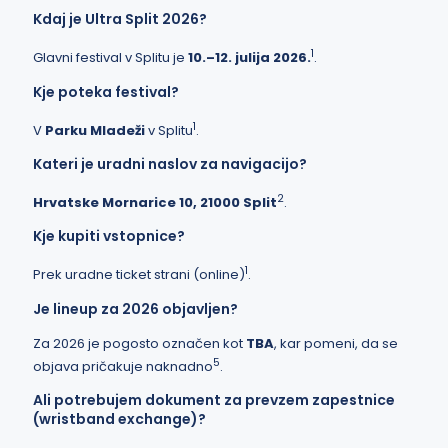
Kdaj je Ultra Split 2026?
1
Glavni festival v Splitu je
10.–12. julija 2026.
.
Kje poteka festival?
1
V
Parku Mladeži
v Splitu
.
Kateri je uradni naslov za navigacijo?
2
Hrvatske Mornarice 10, 21000 Split
.
Kje kupiti vstopnice?
1
Prek uradne ticket strani (online)
.
Je lineup za 2026 objavljen?
Za 2026 je pogosto označen kot
TBA
, kar pomeni, da se
5
objava pričakuje naknadno
.
Ali potrebujem dokument za prevzem zapestnice
(wristband exchange)?