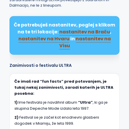
Dalmacijo, ne le z lineupom.
Če potrebuješ nastanitev, poglej s klikom
na te tri lokacije:
nastanitev na Braču
,
nastanitev na Hvaru
in
nastanitev na
Visu
Zanimivosti o festivalu ULTRA
Če imaš rad “fun facts” pred potovanjem, je
tukaj nekaj zanimivosti, zaradi katerih je ULTRA
posebna:
1)
Ime festivala je navdihnil album
“Ultra”
, ki ga je
skupina Depeche Mode izdala leta 1997.
2)
Festival se je začel kot enodnevni glasbeni
dogodek v Miamiju, že leta 1999.