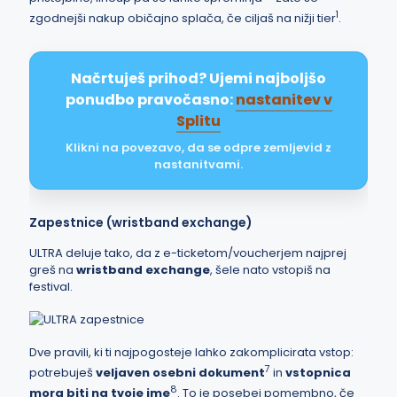
1
zgodnejši nakup običajno splača, če ciljaš na nižji tier
.
Načrtuješ prihod? Ujemi najboljšo
ponudbo pravočasno:
nastanitev v
Splitu
Klikni na povezavo, da se odpre zemljevid z
nastanitvami.
Zapestnice (wristband exchange)
ULTRA deluje tako, da z e-ticketom/voucherjem najprej
greš na
wristband exchange
, šele nato vstopiš na
festival.
Dve pravili, ki ti najpogosteje lahko zakomplicirata vstop:
7
potrebuješ
veljaven osebni dokument
in
vstopnica
8
mora biti na tvoje ime
. To je posebej pomembno, če