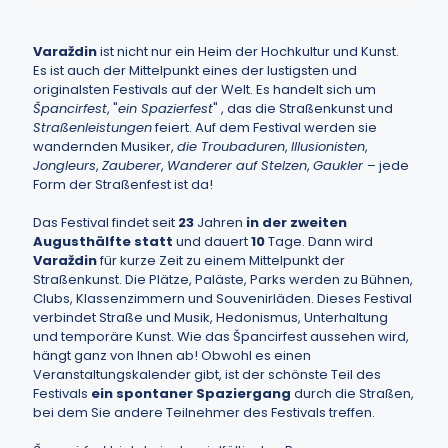
Varaždin
ist nicht nur ein Heim der Hochkultur und Kunst.
Es ist auch der Mittelpunkt eines der lustigsten und
originalsten Festivals auf der Welt. Es handelt sich um
Špancirfest
, "
ein Spazierfest
" , das die Straßenkunst und
Straßenleistungen
feiert. Auf dem Festival werden sie
wandernden Musiker,
die Troubaduren
,
Illusionisten
,
Jongleurs
,
Zauberer
,
Wanderer auf Stelzen
,
Gaukler
– jede
Form der Straßenfest ist da!
Das Festival findet seit
23
Jahren
in der zweiten
Augusthälfte statt
und dauert
10
Tage. Dann wird
Varaždin
für kurze Zeit zu einem Mittelpunkt der
Straßenkunst. Die Plätze, Paläste, Parks werden zu Bühnen,
Clubs, Klassenzimmern und Souvenirläden. Dieses Festival
verbindet Straße und Musik, Hedonismus, Unterhaltung
und temporäre Kunst. Wie das Špancirfest aussehen wird,
hängt ganz von Ihnen ab! Obwohl es einen
Veranstaltungskalender gibt, ist der schönste Teil des
Festivals
ein spontaner Spaziergang
durch die Straßen,
bei dem Sie andere Teilnehmer des Festivals treffen.