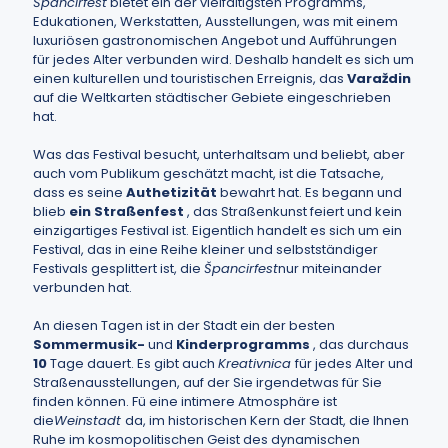
Špancirfest
bietet ein der vielfältigsten Programms,
Edukationen, Werkstatten, Ausstellungen, was mit einem
luxuriösen gastronomischen Angebot und Aufführungen
für jedes Alter verbunden wird. Deshalb handelt es sich um
einen kulturellen und touristischen Erreignis, das
Varaždin
auf die Weltkarten städtischer Gebiete eingeschrieben
hat.
Was das Festival besucht, unterhaltsam und beliebt, aber
auch vom Publikum geschätzt macht, ist die Tatsache,
dass es seine
Authetizität
bewahrt hat. Es begann und
blieb
ein Straßenfest
, das Straßenkunst feiert und kein
einzigartiges Festival ist. Eigentlich handelt es sich um ein
Festival, das in eine Reihe kleiner und selbstständiger
Festivals gesplittert ist, die
Špancirfest
nur miteinander
verbunden hat.
An diesen Tagen ist in der Stadt ein der besten
Sommermusik-
und
Kinderprogramms
, das durchaus
10
Tage dauert. Es gibt auch
Kreativnica
für jedes Alter und
Straßenausstellungen, auf der Sie irgendetwas für Sie
finden können. Fü eine intimere Atmosphäre ist
die
Weinstadt
da, im historischen Kern der Stadt, die Ihnen
Ruhe im kosmopolitischen Geist des dynamischen