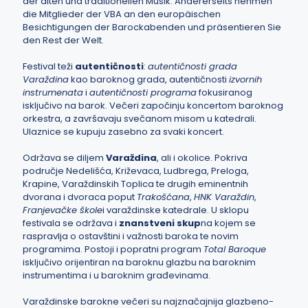
der alten und traditionellen Musik. Andererseits nehmen
die Mitglieder der VBA an den europäischen
Besichtigungen der Barockabenden und präsentieren Sie
den Rest der Welt.
Festival teži
autentičnosti
:
autentičnosti grada
Varaždina
kao baroknog grada, autentičnosti
izvornih
instrumenata
i
autentičnosti programa
fokusiranog
isključivo na barok. Večeri započinju koncertom baroknog
orkestra, a završavaju svečanom misom u katedrali.
Ulaznice se kupuju zasebno za svaki koncert.
Održava se diljem
Varaždina
, ali i okolice. Pokriva
područje Nedelišća, Križevaca, Ludbrega, Preloga,
Krapine, Varaždinskih Toplica te drugih eminentnih
dvorana i dvoraca poput
Trakošćana
,
HNK Varaždin
,
Franjevačke škole
i varaždinske katedrale. U sklopu
festivala se održava i
znanstveni skup
na kojem se
raspravlja o ostavštini i važnosti baroka te novim
programima. Postoji i popratni program
Total Baroque
isključivo orijentiran na baroknu glazbu na baroknim
instrumentima i u baroknim građevinama.
Varaždinske barokne večeri su najznačajnija glazbeno-