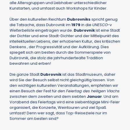
alle Altersgruppen und Liebhaber unterschiedlicher
Kunstarten, und umfasst auch Workshops für Kinder.
Über den kulturellen Reichtum
Dubrovniks
spricht genug
die Tatsache, dass Dubrovnik im
1979
in die
UNESCO
-v
Welterbeliste
eingetragen wurde.
Dubrovnik
ist eine Stadt
der Dichter und eine Stadt-Dichter und der Mittelpunkt des
intellektuellen Lebens, der erhobenen Kultur, des kritischen
Denkens , der Progressivität und der Aufklärung. Dies
spiegelt sich am besten durch die Sommerspiele von
Dubrovnik, die stolz die jahrhundertealte Tradition
bewahren und erben!
Die ganze Stadt
Dubrovnik
ist das Stadtmuseum, daher
wird Sie der Besuch selbst nicht gleichgültig lassen. Von
den wichtigen kulturellen Veranstaltungen, empfehlen wir
einen Besuch der Fest für
den Feiertag des heiligen Vlachs
zwischen dem zweiten und dem siebten
Januar
. Und am
Vorabend des Feiertags wird eine siebentägige Mini-Feier
organisiert, die Konzerte, Weintouren und viel Spaß
umfasst! Denn wer sagt, dass Top-Reiseziele nur im
Sommer am besten sind?