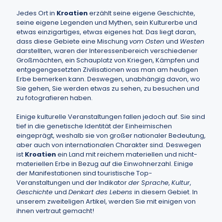
Jedes Ort in
Kroatien
erzählt seine eigene Geschichte,
seine eigene Legenden und Mythen, sein Kulturerbe und
etwas einzigartiges, etwas eigenes hat. Das liegt daran,
dass diese Gebiete eine Mischung
vom Osten
und
Westen
darstellten, waren der Interessenbereich verschiedener
Großmächten, ein Schauplatz von Kriegen, Kämpfen und
entgegengesetzten Zivilisationen was man am heutigen
Erbe bemerken kann. Deswegen, unabhängig davon, wo
Sie gehen, Sie werden etwas zu sehen, zu besuchen und
zu fotografieren haben.
Einige kulturelle Veranstaltungen fallen jedoch auf. Sie sind
tief in die genetische Identität der Einheimischen
eingeprägt, weshalb sie von großer nationaler Bedeutung,
aber auch von internationalen Charakter sind. Deswegen
ist
Kroatien
ein Land mit reichem materiellen und nicht-
materiellen Erbe in Bezug auf die Einwohnerzahl. Einige
der Manifestationen sind touristische Top-
Veranstaltungen und der Indikator
der Sprache
,
Kultur
,
Geschichte
und
Denkart des Lebens
in diesem Gebiet. In
unserem zweiteligen Artikel, werden Sie mit einigen von
ihnen vertraut gemacht!