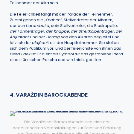
Teilnehmer der Alka sein.
Die Feierlichkeit fängt mit der Parade der Teilnehmer.
Zuerst gehen die „
Knaben
”, Stellvertreter der Alkaren,
danach
harambaša
, sein Stellvertreter, die Blaskapelle,
der Fahnenträger
,
der Knappe
,
der Streitkolbenträger
,
der
Adjuntant
und
der Herzog
von den Alkaren begleitet und
letzlich der
alajčauš
als der Hauptteilnehmer. Sie stellen
sich dem Publikum vor, und der feierlichste von ihnen
das
Pferd Edek
ist. Er dient als Symbol für das gestohlene Pferd
eines türkischen Pascha und wird nicht geritten.
4. VARAŽDIN BAROCKABENDE
Die Varaždiner Barockabende sind eine der
bedeutendsten Veranstaltungen zur Feier und Erhaltung
der Barockkunst und finden weltweit Anerkennung.