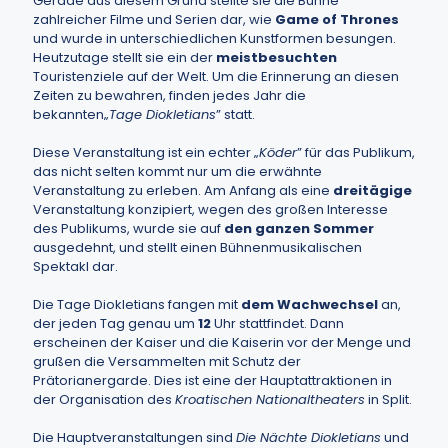
Gerade aus diesem Grund stellte sie die Bühne
zahlreicher Filme und Serien dar, wie
Game of Thrones
und wurde in unterschiedlichen Kunstformen besungen.
Heutzutage stellt sie ein der
meistbesuchten
Touristenziele auf der Welt. Um die Erinnerung an diesen
Zeiten zu bewahren, finden jedes Jahr die
bekannten„
Tage Diokletians
” statt.
Diese Veranstaltung ist ein echter „
Köder
” für das Publikum,
das nicht selten kommt nur um die erwähnte
Veranstaltung zu erleben. Am Anfang als eine
dreitägige
Veranstaltung konzipiert, wegen des großen Interesse
des Publikums, wurde sie auf
den ganzen Sommer
ausgedehnt, und stellt einen Bühnenmusikalischen
Spektakl dar.
Die Tage Diokletians fangen mit
dem Wachwechsel
an,
der jeden Tag genau um
12
Uhr stattfindet. Dann
erscheinen der Kaiser und die Kaiserin vor der Menge und
grußen die Versammelten mit Schutz der
Prätorianergarde. Dies ist eine der Hauptattraktionen in
der Organisation des
Kroatischen Nationaltheaters
in Split.
Die Hauptveranstaltungen sind
Die Nächte Diokletians
und