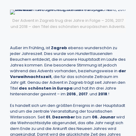
Der Advent in Zagreb trug drei Jahre in Folge – 2016, 2017
und 2018 – den Titel des schönsten europäischen Advents.
Außer im Frühling, ist
Zagreb
ebenso wunderschön zu
jeder Jahreszeit. Dies wurde von
Hunderttausenden
Besuchern entdeckt, die in unsere Hauptstadt im Laufe des
Jahres kommen. Eine besondere Stimmung ist jedoch
während des
Advents
vorhanden, beziehungsweise in
der
Vorweihnachtszeit
, die für das schönste Zeitraum im
Jahr gilt. Genau der Advent in Zagreb trägt seit Jahren den
Titel
des schönsten in Europa
und hat ihn drei Jahre
hintereinander gewinnt – im
2016
.,
2017
. und
2018
.!
Es handelt sich um den größten Erreignis in der Hauptstadt
und um die zentrale Veranstaltung der touristischen
Wintersaison. Seit
01. Dezember
bis zum
06. Jaunar
wird
die Weihnachtsidylle abgerundet, das alte Jahr neigt sich
dem Ende zu und die Ankunft des Neueen Jahres wird
angekündigt. Damit wird die glücklichste Zeit des Jahres