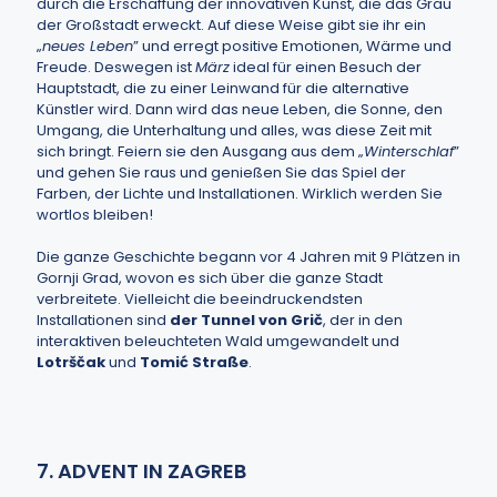
durch die Erschaffung der innovativen Kunst, die das Grau
der Großstadt erweckt. Auf diese Weise gibt sie ihr ein
„
neues Leben
” und erregt positive Emotionen, Wärme und
Freude. Deswegen ist
März
ideal für einen Besuch der
Hauptstadt, die zu einer Leinwand für die alternative
Künstler wird. Dann wird das neue Leben, die Sonne, den
Umgang, die Unterhaltung und alles, was diese Zeit mit
sich bringt. Feiern sie den Ausgang aus dem „
Winterschlaf
”
und gehen Sie raus und genießen Sie das Spiel der
Farben, der Lichte und Installationen. Wirklich werden Sie
wortlos bleiben!
Die ganze Geschichte begann vor 4 Jahren mit 9 Plätzen in
Gornji Grad, wovon es sich über die ganze Stadt
verbreitete. Vielleicht die beeindruckendsten
Installationen sind
der Tunnel von Grič
, der in den
interaktiven beleuchteten Wald umgewandelt und
Lotrščak
und
Tomić Straße
.
7. ADVENT IN ZAGREB