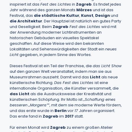
inspiriert ist das
Fest des Lichtes
in
Zagreb
. Es findet jedes
Jahr während des ganzen Monats
Märzes
und ist das
Festival, das
die städtische Kultur
,
Kunst
,
Design
und
die Architektur
. Der Hauptziel ist natürlich ein gutes Party
und Geselligkeit. Beim
Zagreb
Fest des Lichtes
wird mit
der Anwendung moderner Lichtinstrumenten an
historischen Gebäuden ein visuelles Spektakel
geschaffen. Auf diese Weise wird den bekannten
Lokalitäten und Sehenswürdigkeiten der Stadt ein
neues
Licht
gegeben, in jedem Sinne des Wortes.
Dieses Festival ist ein Teil der Franchise, die
das Licht Show
auf den ganzen Welt veranstaltet, indem man sie aus
Museumrahmen auszieht. Damit wird das
Licht
als neue
künstlerische Richtung.
Das Fest des Lichtes
ist eine
internationale Organisation, die Künstler versammelt, die
das Licht
als die Ausdrucksweise der Kreativität und
künstlerischen Schöpfung. Ihr Motto ist „
Schaffung eines
besseren „Morgens”
”, mit dem sie moderne Werte fördern,
und das erste wurde in
Berlin
vor
17
Jahren organisiert.
Das erste fand in
Zagreb
im
2017
statt.
Für einen Monat wird
Zagreb
zu einem großen Atelier