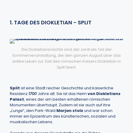
1. TAGE DES DIOKLETIAN - SPLIT
Die Diokletiansnächte sind der zentrale Teil der
Sommerveranstaltung, die den ganzen August über das
antike Leben zur Zeit des römischen Kaisers Diokletian in
Split feiert.
Split
ist eine Stadt reicher Geschichte und kaiserliche
Residenz
1700
Jahre alt. Sie ist das Heim
von Diokletians
Palast
, eines der am besten erhaltenen römischen
Monumenten überhaupt. Zudem ist sie auch auf ihre
„
Lunge
”, den Park-Wald
Marjan stolz
und war schon
immer ein Epizentrum des künstlerischen, sozialen und
musikalischen Lebens.