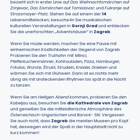
bezieht sich in erster Linie auf
Das Weihnachtsmärchen
auf
Zrinjevac
,
Das Eismärchen
auf
Tomislavac
und
Fuliranje
auf
Strossmayer-Platz
. Stehen Sie auf einem der
14
Lebensmittelecken, besuche4n Sie musikalischen
kulturellen Veranstaltungen in
Gornji Grad
und entdecken
Sie die unerforschten „
Adventshäuser
” in
Zagreb
.
Wenn Sie müde werden, machen Sie eine Pause mit
einheimischen Köstlichkeiten der Gegend von Zagreb.
Probieren Sie
den Truthahn mit Mlinci
,
Pfefferkuchenmänner
,
Kohlrouladen
,
Pizza
,
Hamburger
,
Fritulas
,
Würste
,
Štrukli
,
Strudeln
,
Knödel
,
Grieben
und
wärmen Sie sich mit
Glühwein
. Dann ist es nichts mehr
übrig als mit ansteckenden Rhytmen bis spät in die Nacht
zu tanzen.
Wenn Sie am
Heiligen Abend
kommen, probieren Sie
den
Kabeljau
aus, besuchen Sie
die Kathedrale von Zagreb
und genießen Sie die mittelalterische Atmosphäre des
Österreichisch-Ungarischen
und
Barock-
Stil. Vergessen
Sie auch nicht, dass
Zagreb
die meisten Museen pro Kopf
hat, deswegen wird der Spaß in der Hauptstadt nicht zu
kurz kommen!