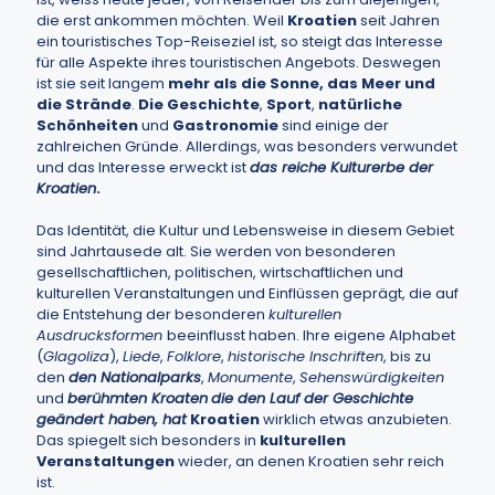
die erst ankommen möchten. Weil
Kroatien
seit Jahren
ein touristisches Top-Reiseziel ist, so steigt das Interesse
für alle Aspekte ihres touristischen Angebots. Deswegen
ist sie seit langem
mehr als die Sonne, das Meer und
die Strände
.
Die Geschichte
,
Sport
,
natürliche
Schönheiten
und
Gastronomie
sind einige der
zahlreichen Gründe. Allerdings, was besonders verwundet
und das Interesse erweckt ist
das reiche Kulturerbe der
Kroatien
.
Das Identität, die Kultur und Lebensweise in diesem Gebiet
sind Jahrtausede alt. Sie werden von besonderen
gesellschaftlichen, politischen, wirtschaftlichen und
kulturellen Veranstaltungen und Einflüssen geprägt, die auf
die Entstehung der besonderen
kulturellen
Ausdrucksformen
beeinflusst haben. Ihre eigene Alphabet
(
Glagoliza
),
Liede
,
Folklore
,
historische Inschriften
, bis zu
den
den Nationalparks
,
Monumente
,
Sehenswürdigkeiten
und
berühmten Kroaten
die den Lauf der Geschichte
geändert haben, hat
Kroatien
wirklich etwas anzubieten.
Das spiegelt sich besonders in
kulturellen
Veranstaltungen
wieder, an denen Kroatien sehr reich
ist.