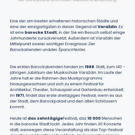
Eine der am besten erhaltenen historischen Städte und
eine der einzigartigsten in dieser Gegend ist
Varaždin
. Es
ist eine
barocke Stadt
, in der Sie ein Besuch selbst einige
Jahrhunderte zurückversetzt. Außerdem ist Varaždin der
Mittelpunkt zweier wichtiger Erreignisse:
Der
Barockabenden
und
des Špancirfestes
.
Die ersten Barockabenden fanden im
1968
. Statt, zum
140
-
jährigen Jubiläum der Musikschule Varaždin. Im Laufe der
Jahre hat er die Rahmen des Musikprogramms
hinausgewachsen und sich zu einem Festival für
Architektur, Theater, Schauspiel und Gartenbau entwickelt.
Im
1971.
findet das erste
dreitägiges
Festival, wenn es aus
der Stadt, dem Barockpalast und den alten Schlössern
kommt.
Heute ist
das zehntägige
Festival, das
10 000
Menschen
in die barocke Stadt lockt. Jedes Jahr finden
30
Konzerte
statt, weswegen diese Veranstaltung als das Top-Festival