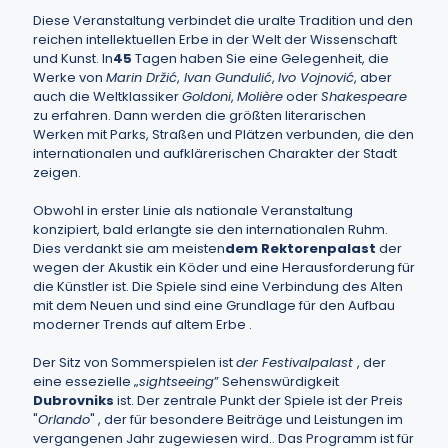
Diese Veranstaltung verbindet die uralte Tradition und den
reichen intellektuellen Erbe in der Welt der Wissenschaft
und Kunst. In
45
Tagen haben Sie eine Gelegenheit, die
Werke von
Marin Držić
,
Ivan Gundulić
,
Ivo Vojnović
, aber
auch die Weltklassiker
Goldoni
,
Molière
oder
Shakespeare
zu erfahren. Dann werden die größten literarischen
Werken mit Parks, Straßen und Plätzen verbunden, die den
internationalen und aufklärerischen Charakter der Stadt
zeigen.
Obwohl in erster Linie als nationale Veranstaltung
konzipiert, bald erlangte sie den internationalen Ruhm.
Dies verdankt sie am meisten
dem Rektorenpalast
der
wegen der Akustik ein Köder und eine Herausforderung für
die Künstler ist. Die Spiele sind eine Verbindung des Alten
mit dem Neuen und sind eine Grundlage für den Aufbau
moderner Trends auf altem Erbe .
Der Sitz von Sommerspielen ist
der Festivalpalast
, der
eine essezielle „
sightseeing
” Sehenswürdigkeit
Dubrovniks
ist. Der zentrale Punkt der Spiele ist der Preis
"
Orlando
" , der für besondere Beiträge und Leistungen im
vergangenen Jahr zugewiesen wird.. Das Programm ist für