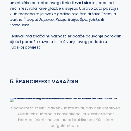
umjetnička priredba ovog dijela
Hrvatske
te jedan od
većih festivala rane glazbe u svijetu. Upravo zato postoji i
klub mecena te je svake godine različita država ''zemlja
partner'' poput
Japana
,
Rusije
,
Italije
,
Španjolske
ili
Francuske
.
Festival ima značajnu važnost jer potiče očuvanje baroknih
djela i pomaže razvoju i istraživanju ovog perioda u
ljudskoj povijesti.
5. ŠPANCIRFEST VARAŽDIN
Špancirfest ist ein Straßenkunstfestival, das den kreativen
Ausdruck außerhalb konventioneller künstlerischer
Normen feiert und von autodidaktischen Künstlern
aufgeführt wird.