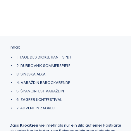
13. Dezember 2025
Reiseziele
Inhalt
1. TAGE DES DIOKLETIAN - SPLIT
2. DUBROVNIK SOMMERSPIELE
3. SINJSKA ALKA
4. VARAŽDIN BAROCKABENDE
5. ŠPANCIRFEST VARAŽDIN
6. ZAGREB LICHTFESTIVAL
7. ADVENT IN ZAGREB
Dass
Kroatien
viel mehr als nur ein Bild auf einer Postkarte
ist, weiss heute jeder, von Reisender bis zum diejenigen,