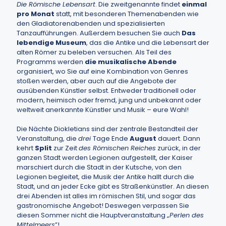
Die Römische Lebensart
. Die zweitgenannte findet
einmal
pro Monat
statt, mit besonderen Themenabenden wie
den Gladiatorenabenden und spezialisierten
Tanzaufführungen. Außerdem besuchen Sie auch
Das
lebendige Museum
, das die Antike und die Lebensart der
alten Römer zu beleben versuchen. Als Teil des
Programms werden
die musikalische Abende
organisiert, wo Sie auf eine Kombination von Genres
stoßen werden, aber auch auf die Angebote der
ausübenden Künstler selbst. Entweder traditionell oder
modern, heimisch oder fremd, jung und unbekannt oder
weltweit anerkannte Künstler und Musik – eure Wahl!
Die Nächte Diokletians sind der zentrale Bestandteil der
Veranstaltung, die
drei
Tage Ende
August
dauert. Dann
kehrt
Split
zur Zeit
des Römischen Reiches
zurück, in der
ganzen Stadt werden Legionen aufgestellt, der Kaiser
marschiert durch die Stadt in der Kutsche, von den
Legionen begleitet, die Musik der Antike hallt durch die
Stadt, und an jeder Ecke gibt es Straßenkünstler. An diesen
drei Abenden ist alles im römischen Stil, und sogar das
gastronomische Angebot! Deswegen verpassen Sie
diesen Sommer nicht die Hauptveranstaltung „
Perlen des
Mittelmeers
”!