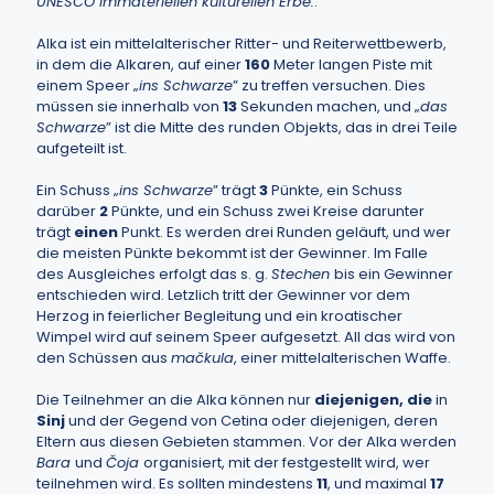
UNESCO immateriellen kulturellen Erbe.
.
Alka ist ein mittelalterischer Ritter- und Reiterwettbewerb,
in dem die Alkaren, auf einer
160
Meter langen Piste mit
einem Speer „
ins Schwarze
” zu treffen versuchen. Dies
müssen sie innerhalb von
13
Sekunden machen, und „
das
Schwarze
” ist die Mitte des runden Objekts, das in drei Teile
aufgeteilt ist.
Ein Schuss „
ins Schwarze
” trägt
3
Pünkte, ein Schuss
darüber
2
Pünkte, und ein Schuss zwei Kreise darunter
trägt
einen
Punkt. Es werden drei Runden geläuft, und wer
die meisten Pünkte bekommt ist der Gewinner. Im Falle
des Ausgleiches erfolgt das s. g.
Stechen
bis ein Gewinner
entschieden wird. Letzlich tritt der Gewinner vor dem
Herzog in feierlicher Begleitung und ein kroatischer
Wimpel wird auf seinem Speer aufgesetzt. All das wird von
den Schüssen aus
mačkula
, einer mittelalterischen Waffe.
Die Teilnehmer an die Alka können nur
diejenigen, die
in
Sinj
und der Gegend von Cetina oder diejenigen, deren
Eltern aus diesen Gebieten stammen. Vor der Alka werden
Bara
und
Čoja
organisiert, mit der festgestellt wird, wer
teilnehmen wird. Es sollten mindestens
11
, und maximal
17