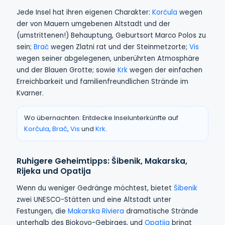
Jede Insel hat ihren eigenen Charakter:
Korčula
wegen
der von Mauern umgebenen Altstadt und der
(umstrittenen!) Behauptung, Geburtsort Marco Polos zu
sein;
Brač
wegen Zlatni rat und der Steinmetzorte;
Vis
wegen seiner abgelegenen, unberührten Atmosphäre
und der Blauen Grotte; sowie
Krk
wegen der einfachen
Erreichbarkeit und familienfreundlichen Strände im
Kvarner.
Wo übernachten: Entdecke Inselunterkünfte auf
Korčula
,
Brač
,
Vis
und
Krk
.
Ruhigere Geheimtipps: Šibenik, Makarska,
Rijeka und Opatija
Wenn du weniger Gedränge möchtest, bietet
Šibenik
zwei UNESCO-Stätten und eine Altstadt unter
Festungen, die
Makarska Riviera
dramatische Strände
unterhalb des Biokovo-Gebirges, und
Opatija
bringt