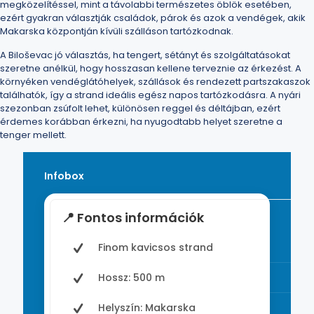
megközelítéssel, mint a távolabbi természetes öblök esetében,
ezért gyakran választják családok, párok és azok a vendégek, akik
Makarska központján kívüli szálláson tartózkodnak.
A Biloševac jó választás, ha tengert, sétányt és szolgáltatásokat
szeretne anélkül, hogy hosszasan kellene terveznie az érkezést. A
környéken vendéglátóhelyek, szállások és rendezett partszakaszok
találhatók, így a strand ideális egész napos tartózkodásra. A nyári
szezonban zsúfolt lehet, különösen reggel és déltájban, ezért
érdemes korábban érkezni, ha nyugodtabb helyet szeretne a
tenger mellett.
Infobox
📍 Fontos információk
Finom kavicsos strand
Hossz: 500 m
Helyszín: Makarska