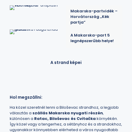
Makarska-partvidék –
Horvátország „Kék
partja”
A Makarska-part 5
legnépszerűbb helye!
A strand képei
Hol megszállni:
Ha közel szeretnél lenni a Biloševac strandhoz, a legjobb
választás a
szállás Makarska nyugati részén
,
különösen a
Ratac, Biloševac és Cvitačka
környékén.
Így közel vagy a tengerhez, a sétányhoz és a strandokhoz,
ugyanakkor könnyebben elérheted a város nyugodtabb