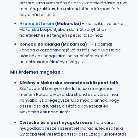
pizzára, laza vacsorára és esti kikapcsolódásra a riva
mentén; praktikus, ha a strand után a központ felé
folytatnád az estét.
Hrpina étterem
(Makarska)
– klasszikus választás
Makarska központjában dalmát konyhához,
halételekhez és tengeri specialitásokhoz.
Konoba Kalalarga (Makarska)
– kis dalmát
konoba a központban; jó választás, ha a Biloševac
után házias hangulatra, halra, húsételekre és
autentikusabb élményre vágysz.
Mit érdemes megnézni:
Sétány a Makarska strand és a központ felé
:
Biloševacról könnyen elindulhatsz a tengerpart
mentén Ratac, a Makarska strand és a városi riva
irányába. Ez a legegyszerűbb módja annak, hogy
összekösd a fürdést, a sétát, a kávézókat és
Makarska esti hangulatát.
Cvitačka és a part nyugati része
: ha a város
nyugodtabb részén szeretnél maradni, fedezd fel a
Cvitačka felé vezető partszakaszt. Ez logikus folytatás