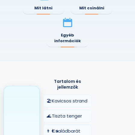
Mit látni
Mit csinálni
Egyéb
információk
Tartalom és
jellemzők
🏖️
Kavicsos strand
🌊
Tiszta tenger
👨‍👩‍👧
Családbarát