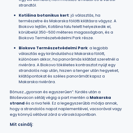
strandtól.
Kotišina botanikus kert
: jó választás, ha
természetre és Makarska fölötti kilátásra vágysz. A
Biokovo lejtőin, Kotišina falu felett helyezkedik el,
körülbelül 350–500 méteres magasságban, és a
Biokovo Természetvédelmi Park része.
Biokovo Természetvédelmi Park
: a legjobb
választás egy kiránduláshoz Makarska fölött,
különösen akkor, ha panorámás kilátást szeretnél a
riviérára. A Biokovo tökéletes kontrasztot nyújt egy
strandolós nap után, hiszen a tenger után hegyeket,
kilátópontokat és széles panorámát kapsz a
Makarska riviérára.
Bónusz „gyorsan és egyszerűen”: fürdés után a
Biloševacon sétálj végig a part mentén a
Makarska
strand
és a riva felé. Ez a legegyszerűbb módja annak,
hogy a strandolós napot naplementével, vacsorával vagy
egy könnyű sétával zárd a városközpontban.
Mit csinálj: