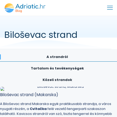
Biloševac strand
A strandról
Tartalom és tevékenységek
Közeli strandok
Biloševac strand (Makarska)
A Biloševac strand Makarska egyik praktikusabb
strandja
, a város
nyugati részén, a
Cvitačka
felé vezető tengerparti szakaszon
található. Kavicsos strandról van szó, tiszta tengerrel és könnyebb