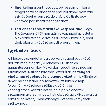
Snorkeling
a part nyugodtabb részein, amikor a
tenger tiszta és nincsenek erős hullámok. Nem vad
sziklás öbölről van szó, de a víz elég tiszta egy
könnyed part menti felfedezéshez.
Esti visszatérés Makarska központjába
– egy
Biloševacon töltött nap után folytathatod az estét a
Makarska strand, a riva és a városi kikötő felé, ahol
több étterem, kávézó és esti program vár.
Egyéb információk:
A Biloševac strandot a legjobb kora reggel vagy késő
délután meglátogatni, különösen júliusban és
augusztusban, amikor Makarska nyugati része nagyon
zsúfolt lehet. A strand kavicsos, ezért ajánlott
tengeri
cipőt, napvédelmet és elegendő vizet
vinni, különösen
akkor, ha hosszabb időt terveztek ott tölteni a nap
folyamán. A közelben szállások, sétány és
vendéglátóhelyek találhatók, de a parkolóhelyek
szezonban gyorsan megtelhetnek, ezért praktikus gyalog
érkezni, ha Ratac, Biloševac vagy Cvitačka környékén
szálltok meg.