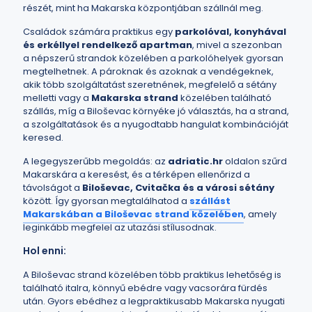
részét, mint ha Makarska központjában szállnál meg.
Családok számára praktikus egy
parkolóval, konyhával
és erkéllyel rendelkező apartman
, mivel a szezonban
a népszerű strandok közelében a parkolóhelyek gyorsan
megtelhetnek. A pároknak és azoknak a vendégeknek,
akik több szolgáltatást szeretnének, megfelelő a sétány
melletti vagy a
Makarska strand
közelében található
szállás, míg a Biloševac környéke jó választás, ha a strand,
a szolgáltatások és a nyugodtabb hangulat kombinációját
keresed.
A legegyszerűbb megoldás: az
adriatic.hr
oldalon szűrd
Makarskára a keresést, és a térképen ellenőrizd a
távolságot a
Biloševac, Cvitačka és a városi sétány
között. Így gyorsan megtalálhatod a
szállást
Makarskában a Biloševac strand közelében
, amely
leginkább megfelel az utazási stílusodnak.
Hol enni:
A Biloševac strand közelében több praktikus lehetőség is
található italra, könnyű ebédre vagy vacsorára fürdés
után. Gyors ebédhez a legpraktikusabb Makarska nyugati