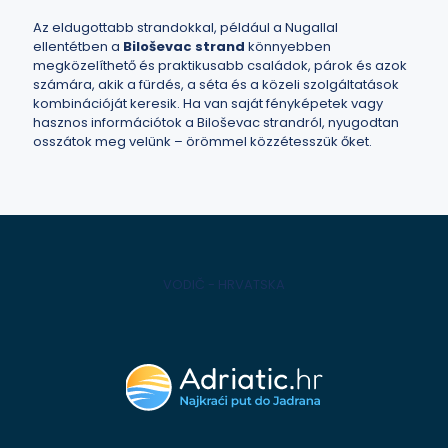
Az eldugottabb strandokkal, például a Nugallal
ellentétben a
Biloševac strand
könnyebben
megközelíthető és praktikusabb családok, párok és azok
számára, akik a fürdés, a séta és a közeli szolgáltatások
kombinációját keresik. Ha van saját fényképetek vagy
hasznos információtok a Biloševac strandról, nyugodtan
osszátok meg velünk – örömmel közzétesszük őket.
VODIČ - HRVATSKA