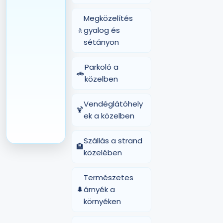
Megközelítés
🚶
gyalog és
sétányon
Parkoló a
🚗
közelben
Vendéglátóhely
🍹
ek a közelben
Szállás a strand
🏨
közelében
Természetes
🌲
árnyék a
környéken