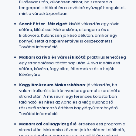
Biloševac után, különösen akkor, ha szereted a
tengerparti sétákat és a kevésbé nyüzsgő hangulatot,
mint a városközpontban.
Szent Péter-félsziget
: kiváló választás egy rövid
sétára, kilátással Makarskára, a tengerre és a
Biokovóra. Különösen jó késő délután, amikor egy
könnyű sétát a naplementével is összeköthetsz.
További információ
.
Makarska riva és városi kikötő
: praktikus lehetőség
egy strandolással töltött nap után. A riva ideális esti
sétára, kávéra, fagylaltra, éttermekre és a hajók
látványára.
Kagylómúzeum Makarskában
: jó választás, ha
valami kulturális és könnyed programot szeretnél a
strand után. A múzeum egy ferences kolostorban
található, és híres az Adria és a világ különböző
részeiről származó értékes kagylógyűjteményéről.
További információ
.
Makarskai csillagvizsgáló
: érdekes esti program a
strand után. Makarska központja közelében található,
egy kis dombon, nem messze a rivától és a városi