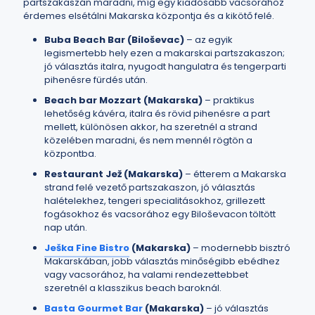
partszakaszán maradni, míg egy kiadósabb vacsorához
érdemes elsétálni Makarska központja és a kikötő felé.
Buba Beach Bar (Biloševac)
– az egyik
legismertebb hely ezen a makarskai partszakaszon;
jó választás italra, nyugodt hangulatra és tengerparti
pihenésre fürdés után.
Beach bar Mozzart (Makarska)
– praktikus
lehetőség kávéra, italra és rövid pihenésre a part
mellett, különösen akkor, ha szeretnél a strand
közelében maradni, és nem mennél rögtön a
központba.
Restaurant Jež (Makarska)
– étterem a Makarska
strand felé vezető partszakaszon, jó választás
halételekhez, tengeri specialitásokhoz, grillezett
fogásokhoz és vacsorához egy Biloševacon töltött
nap után.
Ješka Fine Bistro
(Makarska)
– modernebb bisztró
Makarskában, jobb választás minőségibb ebédhez
vagy vacsorához, ha valami rendezettebbet
szeretnél a klasszikus beach baroknál.
Basta Gourmet Bar
(Makarska)
– jó választás