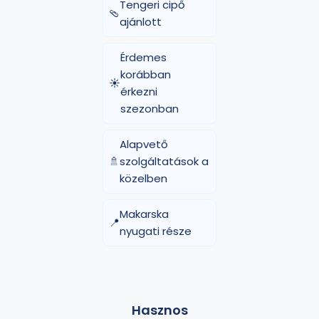
Tengeri cipő
🩴
ajánlott
Érdemes
korábban
☀️
érkezni
szezonban
Alapvető
🚿
szolgáltatások a
közelben
Makarska
📍
nyugati része
Hasznos