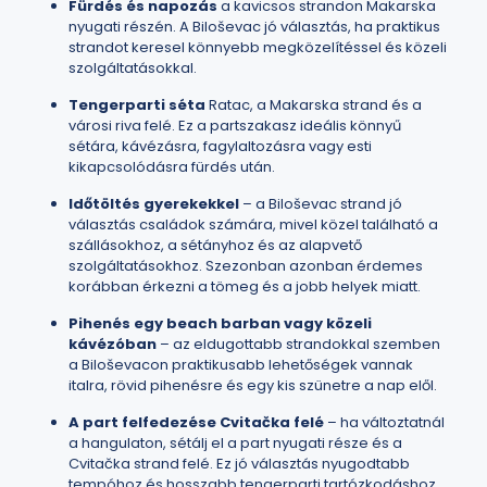
Fürdés és napozás
a kavicsos strandon Makarska
nyugati részén. A Biloševac jó választás, ha praktikus
strandot keresel könnyebb megközelítéssel és közeli
szolgáltatásokkal.
Tengerparti séta
Ratac, a Makarska strand és a
városi riva felé. Ez a partszakasz ideális könnyű
sétára, kávézásra, fagylaltozásra vagy esti
kikapcsolódásra fürdés után.
Időtöltés gyerekekkel
– a Biloševac strand jó
választás családok számára, mivel közel található a
szállásokhoz, a sétányhoz és az alapvető
szolgáltatásokhoz. Szezonban azonban érdemes
korábban érkezni a tömeg és a jobb helyek miatt.
Pihenés egy beach barban vagy közeli
kávézóban
– az eldugottabb strandokkal szemben
a Biloševacon praktikusabb lehetőségek vannak
italra, rövid pihenésre és egy kis szünetre a nap elől.
A part felfedezése Cvitačka felé
– ha változtatnál
a hangulaton, sétálj el a part nyugati része és a
Cvitačka strand felé. Ez jó választás nyugodtabb
tempóhoz és hosszabb tengerparti tartózkodáshoz.