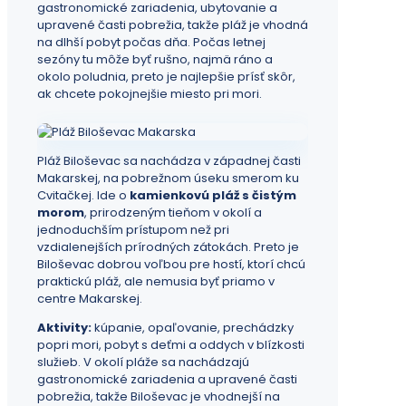
gastronomické zariadenia, ubytovanie a
upravené časti pobrežia, takže pláž je vhodná
na dlhší pobyt počas dňa. Počas letnej
sezóny tu môže byť rušno, najmä ráno a
okolo poludnia, preto je najlepšie prísť skôr,
ak chcete pokojnejšie miesto pri mori.
Pláž Biloševac sa nachádza v západnej časti
Makarskej, na pobrežnom úseku smerom ku
Cvitačkej. Ide o
kamienkovú pláž s čistým
morom
, prirodzeným tieňom v okolí a
jednoduchším prístupom než pri
vzdialenejších prírodných zátokách. Preto je
Biloševac dobrou voľbou pre hostí, ktorí chcú
praktickú pláž, ale nemusia byť priamo v
centre Makarskej.
Aktivity:
kúpanie, opaľovanie, prechádzky
popri mori, pobyt s deťmi a oddych v blízkosti
služieb. V okolí pláže sa nachádzajú
gastronomické zariadenia a upravené časti
pobrežia, takže Biloševac je vhodnejší na