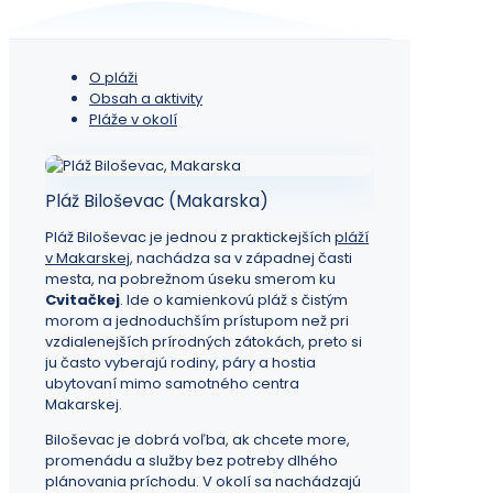
O pláži
Obsah a aktivity
Pláže v okolí
Pláž Biloševac (Makarska)
Pláž Biloševac je jednou z praktickejších
pláží
v Makarskej
, nachádza sa v západnej časti
mesta, na pobrežnom úseku smerom ku
Cvitačkej
. Ide o kamienkovú pláž s čistým
morom a jednoduchším prístupom než pri
vzdialenejších prírodných zátokách, preto si
ju často vyberajú rodiny, páry a hostia
ubytovaní mimo samotného centra
Makarskej.
Biloševac je dobrá voľba, ak chcete more,
promenádu a služby bez potreby dlhého
plánovania príchodu. V okolí sa nachádzajú