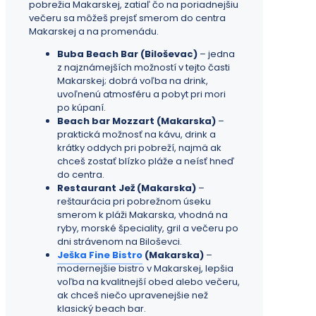
pobrežia Makarskej, zatiaľ čo na poriadnejšiu
večeru sa môžeš prejsť smerom do centra
Makarskej a na promenádu.
Buba Beach Bar (Biloševac)
– jedna
z najznámejších možností v tejto časti
Makarskej; dobrá voľba na drink,
uvoľnenú atmosféru a pobyt pri mori
po kúpaní.
Beach bar Mozzart (Makarska)
–
praktická možnosť na kávu, drink a
krátky oddych pri pobreží, najmä ak
chceš zostať blízko pláže a neísť hneď
do centra.
Restaurant Jež (Makarska)
–
reštaurácia pri pobrežnom úseku
smerom k pláži Makarska, vhodná na
ryby, morské špeciality, gril a večeru po
dni strávenom na Biloševci.
Ješka Fine Bistro
(Makarska)
–
modernejšie bistro v Makarskej, lepšia
voľba na kvalitnejší obed alebo večeru,
ak chceš niečo upravenejšie než
klasický beach bar.