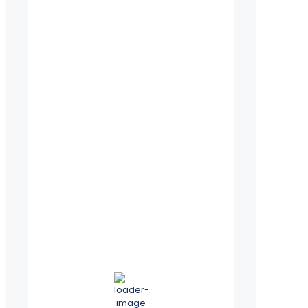
25
°C
clear sky
60 %
1013 mb
13 mph
Wind Gust:
13 mph
Clouds:
3%
Visibility:
10 km
Sunrise:
5:49 am
Sunset:
8:06 pm
Hourly Forecast
8:00 am
27
°
/
29
°
°C
0 mm
0%
11 mph
55%
1013
mb
0 mm/h
11:00 am
31
°
/
34
°
°C
0 mm
0%
1 mph
50%
1014
mb
0 mm/h
2:00 pm