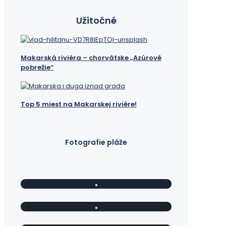
Užitočné
Makarská riviéra – chorvátske „Azúrové
pobrežie“
Top 5 miest na Makarskej riviére!
Fotografie pláže