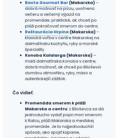
Basta Gourmet Bar
(Makarska)
–
dobrá možnosť na pizzu, uvoľnenú
večeru a večerný výjazd na
promenáde; praktické, ak chceš po
pláži pokračovať smerom do centra.
Reštaurácia Hrpina
(Makarska)
–
klasická voľba v centre Makarskej na
dalmatínsku kuchyňu, ryby a morské
špeciality.
Konoba Kalalarga (Makarska)
–
malá dalmatínska konoba v centre;
dobrá možnosť, ak chceš po Biloševci
domácu atmosféru, ryby, mäso a
autentickejší zážitok.
Čo vidieť:
Promenáda smerom k pláži
Makarska a centru
: z Biloševca sa dá
jednoducho vydať popri mori smerom
k Ratcu, pláži Makarska a mestskej
promenáde. Je to najjednoduchší
spôsob, ako spojiť kúpanie,