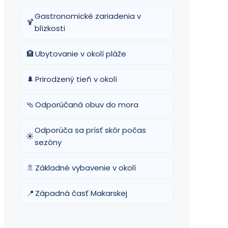
Gastronomické zariadenia v
🍹
blízkosti
🏨
Ubytovanie v okolí pláže
🌲
Prirodzený tieň v okolí
🩴
Odporúčaná obuv do mora
Odporúča sa prísť skôr počas
☀️
sezóny
🚿
Základné vybavenie v okolí
📍
Západná časť Makarskej