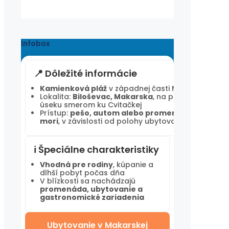
Weather from OpenWeatherMap
Infobox
📍 Dôležité informácie
Kamienková pláž
v západnej časti Makarskej
Lokalita:
Biloševac, Makarska
, na pobrežnom
úseku smerom ku Cvitačkej
Prístup:
pešo, autom alebo promenádou popri
mori
, v závislosti od polohy ubytovania
ℹ️ Špeciálne charakteristiky
Vhodná pre rodiny
, kúpanie a
dlhší pobyt počas dňa
V blízkosti sa nachádzajú
promenáda, ubytovanie a
gastronomické zariadenia
Ubytovanie v Makarskej