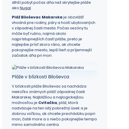
dlhší pobyt počas dňa než skrytejšie pláže
ako
Nugal
.
Pláž Biloševac Makarska
je obzvlášť
vhodná pre rodiny, páry a hostí ubytovaných
v západnej časti mesta. Počas sezóny tu
môže byť rušno, najmä okolo
najprístupnejších častí pláže, preto je
najlepšie prísť skoro ráno, ak chcete
pokojnejšie miesto, lepší tieň a príjemnejší
začiatok dňa pri mori.
Pláže v blízkosti Biloševca
V blízkosti pláže Biloševac sa nachádza
niekoľko známych pláží západnej časti
Makarskej. Najbližšou a najlogickejšou
možnosťou je
Cvitačka
, pláž, ktorá
nadväzuje na ten istý pobrežný úsek a je
dobrou voľbou, ak chcete prechádzku popri
mori, čisté more a o niečo pokojnejšie tempo
mimo samotného centra.