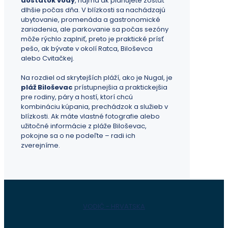
dostatok vody
, najmä ak plánujete zostať
dlhšie počas dňa. V blízkosti sa nachádzajú
ubytovanie, promenáda a gastronomické
zariadenia, ale parkovanie sa počas sezóny
môže rýchlo zaplniť, preto je praktické prísť
pešo, ak bývate v okolí Ratca, Biloševca
alebo Cvitačkej.
Na rozdiel od skrytejších pláží, ako je Nugal, je
pláž Biloševac
prístupnejšia a praktickejšia
pre rodiny, páry a hostí, ktorí chcú
kombináciu kúpania, prechádzok a služieb v
blízkosti. Ak máte vlastné fotografie alebo
užitočné informácie z pláže Biloševac,
pokojne sa o ne podeľte – radi ich
zverejníme.
VODIČ - HRVATSKA