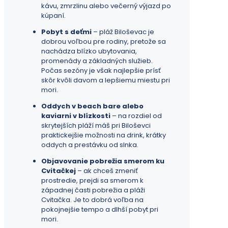
kávu, zmrzlinu alebo večerný výjazd po
kúpaní.
Pobyt s deťmi
– pláž Biloševac je
dobrou voľbou pre rodiny, pretože sa
nachádza blízko ubytovania,
promenády a základných služieb.
Počas sezóny je však najlepšie prísť
skôr kvôli davom a lepšiemu miestu pri
mori.
Oddych v beach bare alebo
kaviarni v blízkosti
– na rozdiel od
skrytejších pláží máš pri Biloševci
praktickejšie možnosti na drink, krátky
oddych a prestávku od slnka.
Objavovanie pobrežia smerom ku
Cvitačkej
– ak chceš zmeniť
prostredie, prejdi sa smerom k
západnej časti pobrežia a pláži
Cvitačka. Je to dobrá voľba na
pokojnejšie tempo a dlhší pobyt pri
mori.