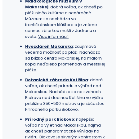
Malakologické múzeum v
Makarskej
: dobrá voľba, ak chceš po
pláži niečo kultúrne a nenáročné.
Múzeum sa nachádza vo
františkánskom kláštore a je známe
cennou zbierkou mušlí z Jadranu a
sveta.
Viac informácií
.
Hvezdáreň Makarska
: zaujímavá
večerná možnosť po pláži. Nachádza
sa blízko centra Makarskej, na malom
kopci neďaleko promenády a mestskej
pláže.
Botanická záhrada Kotišina
: dobrá
voľba, ak chceš prírodu a výhľad nad
Makarskou. Nachádza sa na svahoch
Biokova nad dedinou Kotišina vo výške
približne 350–500 metrov a je súčasťou
Prírodného parku Biokovo.
Prírodný park Biokovo
: najlepšia
voľba na výlet nad Makarskou, najmä
ak chceš panoramatické výhľady na
riviéru. Biokovo je skvelým kontrastom k