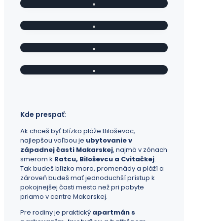
Kde prespať:
Ak chceš byť blízko pláže Biloševac,
najlepšou voľbou je
ubytovanie v
západnej časti Makarskej
, najmä v zónach
smerom k
Ratcu, Biloševcu a Cvitačkej
.
Tak budeš blízko mora, promenády a pláží a
zároveň budeš mať jednoduchší prístup k
pokojnejšej časti mesta než pri pobyte
priamo v centre Makarskej.
Pre rodiny je praktický
apartmán s