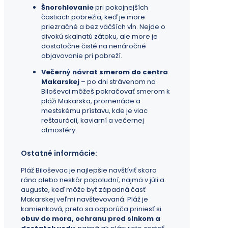
Šnorchlovanie
pri pokojnejších
častiach pobrežia, keď je more
priezračné a bez väčších vĺn. Nejde o
divokú skalnatú zátoku, ale more je
dostatočne čisté na nenáročné
objavovanie pri pobreží.
Večerný návrat smerom do centra
Makarskej
– po dni strávenom na
Biloševci môžeš pokračovať smerom k
pláži Makarska, promenáde a
mestskému prístavu, kde je viac
reštaurácií, kaviarní a večernej
atmosféry.
Ostatné informácie:
Pláž Biloševac je najlepšie navštíviť skoro
ráno alebo neskôr popoludní, najmä v júli a
auguste, keď môže byť západná časť
Makarskej veľmi navštevovaná. Pláž je
kamienková, preto sa odporúča priniesť si
obuv do mora, ochranu pred slnkom a