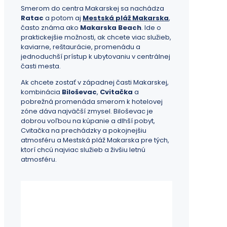
Smerom do centra Makarskej sa nachádza
Ratac
a potom aj
Mestská pláž Makarska
,
často známa ako
Makarska Beach
. Ide o
praktickejšie možnosti, ak chcete viac služieb,
kaviarne, reštaurácie, promenádu a
jednoduchší prístup k ubytovaniu v centrálnej
časti mesta.
Ak chcete zostať v západnej časti Makarskej,
kombinácia
Biloševac
,
Cvitačka
a
pobrežná promenáda smerom k hotelovej
zóne dáva najväčší zmysel. Biloševac je
dobrou voľbou na kúpanie a dlhší pobyt,
Cvitačka na prechádzky a pokojnejšiu
atmosféru a Mestská pláž Makarska pre tých,
ktorí chcú najviac služieb a živšiu letnú
atmosféru.
Makarska
5:54 am,
aug 8, 2026