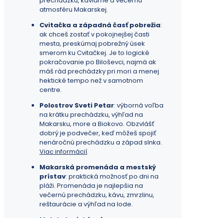
prechádzku, kaviarne a večernú
atmosféru Makarskej.
Cvitačka a západná časť pobrežia
:
ak chceš zostať v pokojnejšej časti
mesta, preskúmaj pobrežný úsek
smerom ku Cvitačkej. Je to logické
pokračovanie po Biloševci, najmä ak
máš rád prechádzky pri mori a menej
hektické tempo než v samotnom
centre.
Polostrov Sveti Petar
: výborná voľba
na krátku prechádzku, výhľad na
Makarsku, more a Biokovo. Obzvlášť
dobrý je podvečer, keď môžeš spojiť
nenáročnú prechádzku a západ slnka.
Viac informácií
.
Makarská promenáda a mestský
prístav
: praktická možnosť po dni na
pláži. Promenáda je najlepšia na
večernú prechádzku, kávu, zmrzlinu,
reštaurácie a výhľad na lode.