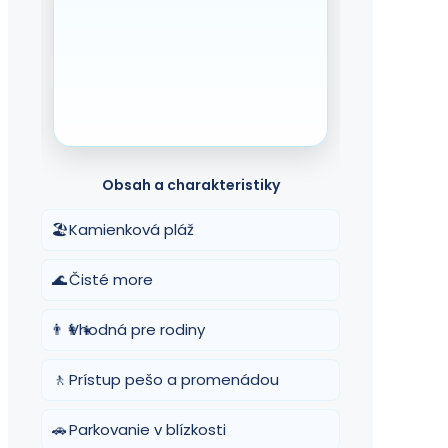
Obsah a charakteristiky
🏖️
Kamienková pláž
🌊
Čisté more
👨‍👩‍👧
Vhodná pre rodiny
🚶
Prístup pešo a promenádou
🚗
Parkovanie v blízkosti