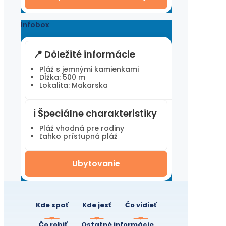
Infobox
📍 Dôležité informácie
Pláž s jemnými kamienkami
Dĺžka: 500 m
Lokalita: Makarska
ℹ️ Špeciálne charakteristiky
Pláž vhodná pre rodiny
Ľahko prístupná pláž
Ubytovanie
Kde spať
Kde jesť
Čo vidieť
Čo robiť
Ostatné informácie