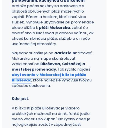
parkovaním, kuchyňou a balkónom
,
pretože počas sezóny sa parkovanie v
blízkosti obľúbených pláží môže rýchlo
zaplniť. Párom a hosťom, ktorí chcú viac
služieb, vyhovuje ubytovanie pri promenáde
alebo bližšie k
pláži Makarska
, zatiaľ čo
oblasť okolo Biloševca je dobrou voľbou, ak
chceš kombináciu pláže, služieb a o niečo
uvoľnenejšej atmosféry.
Najjednoduchšie je na
adriatic.hr
filtrovať
Makarsku a na mape skontrolovať
vzdialenosť od
Biloševca, Cvitačkej a
mestskej promenády
. Tak rýchlo nájdeš
ubytovanie v Makarskej blízko pláže
Biloševac
, ktoré najlepšie vyhovuje tvojmu
spôsobu cestovania.
Kde jesť:
V blízkosti pláže Biloševac je viacero
praktických možností na drink, ľahké jedlo
alebo večeru po kúpaní. Na rýchly obed je
najlogickejšie zostať v západnej časti