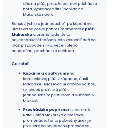
dňu na pláži, pretože po mori prichádza
hora, vyhliadky a širší pohľad na
Makarskú riviéru.
Bonus „rýchlo a jednoducho“: po kúpaní na
Biloševci sa prejdi pobrežím smerom k
pláži
Makarska
a promenáde. Je to
najjednoduchší spôsob, ako zakončiť deň na
pláži pri západe slnka, večeri alebo
nenáročnej prechádzke centrom.
Čo robiť:
Kúpanie a opaľovanie
na
kamienkovej pláži v západnej časti
Makarskej. Biloševac je dobrou voľbou,
ak chceš praktickú pláž s
jednoduchším prístupom a službami v
blízkosti.
Prechádzka popri mori
smerom k
Ratcu, pláži Makarska a mestskej
promenáde. Tento pobrežný úsek je
praktický na nenáročnú prechádzku,