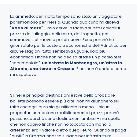
Lo ammetto: per molto tempo sono stato un viaggiatore
parsimonioso per inerzia. Quando qualcuno mi diceva
"
Vado al mare
", il mio cervello faceva subito i calcoli: il
prezzo dell'alloggio, della birra, del traghetto, poi
sommava, sottraeva e poi di nuovo. Ecco perché ho
gironzolato per le coste più economiche dell'Adriatico per
alcune stagioni: tutto sembrava uguale, solo più
economico. Finché non ho deciso di fare un piccolo test
"sperimentale":
un'estate in Montenegro, un'altra in
Albania, una terza in Croazia
. E no, non è andata come
mi aspettavo.
Sì, nelle principali destinazioni estive della Croazia le
bollette possono essere più alte. Non mi dilungherò sul
fatto che ogni euro sia giustificato o meno – alcuni
proprietari aumentano realisticamente i prezzi perché
possono, perché sono destinazioni ambite – ma quello
che non capivo finché non ho toccato con mano la
differenza era il valore dietro quegli euro. Quando si paga
"di più" in Croazia, spesso si paga per infrastrutture