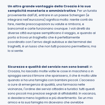
Un altro grande vantaggio della Croazia è la sua
semplicità monetaria e amministrativa
. Per un turista
proveniente dall'UE, entrare in un paese Schengen (e
integrarsi nell'eurozona) significa molto: niente conti da
fare, niente preoccupazioni su valute e rimborsi, e
bancomat e carte funzionano ovunque. I voli diretti da
diverse città europee semplificano il viaggio, e quando al
porto si trova un traghetto che è perfettamente
coordinato con l'arrivo degli autobus e dei terminal dei
traghetti, è un lusso che non tutti possono permettersi, ma
lo si sente.
Sicurezza e qualità del servizio non sono banali
: in
Croazia, ho lasciato molte volte le cose in macchina o in
spiaggia senza il timore che sparissero, il che è molto utile
quando si ha una famiglia con bambini piccoli. L'accesso
a cure di emergenza di qualità, una farmacia nelle
vicinanze, l'ordine dei servizi cittadini e turistici: tutti questi
sono piccoli ma preziosi segnali di affidabilità. In vacanza,
si desidera meno logistica e più divertimento. Se un mio
amico e la sua famiglia mi dicevano che avrebbe