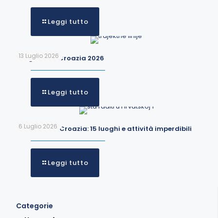
Leggi tutto
13 Luglio 2026
Traghetti in Croazia 2026
Leggi tutto
6 Luglio 2026
Cosa fare in Croazia: 15 luoghi e attività imperdibili
Leggi tutto
Categorie