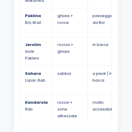
Makarska
Paklina
ghiaia +
passeggiata
m
Bol, Brač
rocce
da Bol
Jerolim
roccia +
in barca
b
Isole
ghiaia
Pakleni
Sahara
sabbia
a piedi / in
p
Lopar, Rab
barca
o
n
Kandarola
rocce +
molto
b
Rab
zone
accessibile
attrezzate