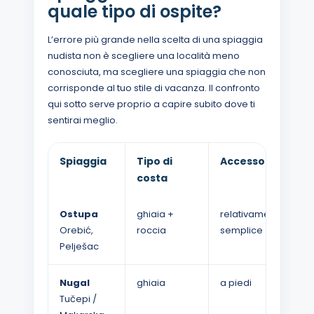
quale tipo di ospite?
L’errore più grande nella scelta di una spiaggia
nudista non è scegliere una località meno
conosciuta, ma scegliere una spiaggia che non
corrisponde al tuo stile di vacanza. Il confronto
qui sotto serve proprio a capire subito dove ti
sentirai meglio.
Spiaggia
Tipo di
Accesso
costa
Ostupa
ghiaia +
relativamente
b
Orebić,
roccia
semplice
Pelješac
Nugal
ghiaia
a piedi
l
Tučepi /