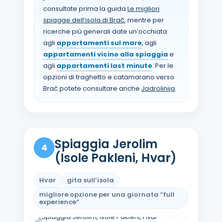
consultate prima la guida
Le migliori
spiagge dell’isola di Brač
, mentre per
ricerche più generali date un’occhiata
agli
appartamenti sul mare
, agli
appartamenti vicino alla spiaggia
e
agli
appartamenti last minute
. Per le
opzioni di traghetto e catamarano verso
Brač potete consultare anche
Jadrolinija
.
Spiaggia Jerolim
4
(Isole Pakleni, Hvar)
Hvar
gita sull’isola
migliore opzione per una giornata “full
experience”