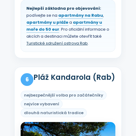
Nejlepší základna pro objevování:
podívejte se na
apartmány na Rabu
,
apartmány u pláže
a
apartmány u
moře do 50 eur
. Pro oficiální informace o
akcích a destinaci můžete otevřít také
Turistické sdružení ostrova Rab
.
Pláž Kandarola (Rab)
6
nejbezpečnější volba pro začátečníky
nejvíce vybavení
dlouhá naturistická tradice