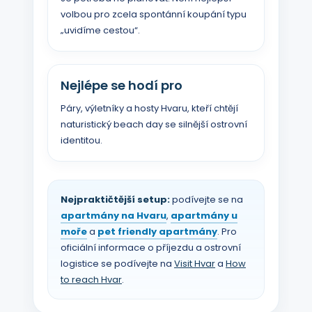
volbou pro zcela spontánní koupání typu
„uvidíme cestou“.
Nejlépe se hodí pro
Páry, výletníky a hosty Hvaru, kteří chtějí
naturistický beach day se silnější ostrovní
identitou.
Nejpraktičtější setup:
podívejte se na
apartmány na Hvaru
,
apartmány u
moře
a
pet friendly apartmány
. Pro
oficiální informace o příjezdu a ostrovní
logistice se podívejte na
Visit Hvar
a
How
to reach Hvar
.