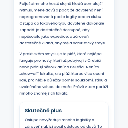
Pelješci mnoho hostů stejně hledá pomalejší
rytmus, méně davů a pocit, že dovolená není
naprogramovaná podle logiky beach clubu.
Ostupa do takového typu dovolené dokonale
zapadá: je dostatečně dostupná, aby
nepůsobila jako expedice, a zároveň
dostatečně klidná, aby měla naturistický smysl.
V praktickém smyslu je to pláž, která nejlépe
funguje pro hosty, kteří už pobývají v Orebići
nebo plánují několik dní na Pelješci. Není to
„show-off“ lokalita, ale pláž, kterou více ocení
lidé, pro něž je důležitý poměr soukromí, stínu a
uvolněného vstupu do moře. Právě v tom poráží
mnoho známějších lokalit.
Skutečné plus
Ostupa nevyžaduje mnoho logistiky a
zároveň nabízí pocit odstupu od davů. To