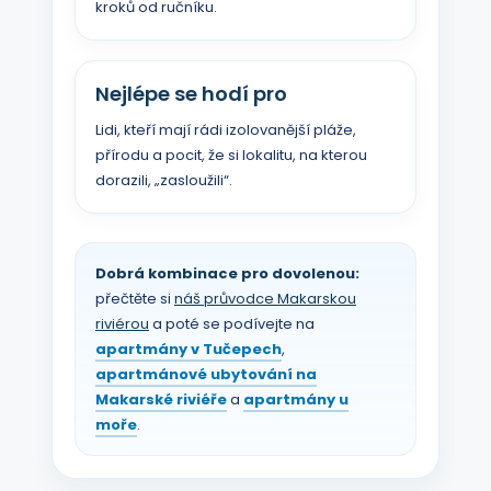
kroků od ručníku.
Nejlépe se hodí pro
Lidi, kteří mají rádi izolovanější pláže,
přírodu a pocit, že si lokalitu, na kterou
dorazili, „zasloužili“.
Dobrá kombinace pro dovolenou:
přečtěte si
náš průvodce Makarskou
riviérou
a poté se podívejte na
apartmány v Tučepech
,
apartmánové ubytování na
Makarské riviéře
a
apartmány u
moře
.