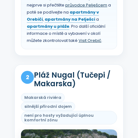
nejprve si přečtěte
průvodce Pelješcem
a
poté se podívejte na
apartmány v
Orebići
,
apartmány na Pelješci
a
apartmány u pláže
. Pro další oficiální
informace o místě a vybavení v okolí
můžete zkontrolovat také
Visit Orebić
.
Pláž Nugal (Tučepi /
2
Makarska)
Makarská riviéra
silnější přírodní dojem
není pro hosty vyžadující úplnou
komfortní zónu