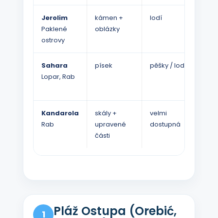
Jerolim
kámen +
lodí
dob
Paklené
oblázky
ostrovy
Sahara
písek
pěšky / lodí
mál
Lopar, Rab
při
stín
Kandarola
skály +
velmi
dob
Rab
upravené
dostupná
části
Pláž Ostupa (Orebić,
1