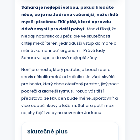
Sahara je nejlepší volbou, pokud hledáte
něco, co je na Jadranu vzácnější, než si lidé
myslí: písečnou FKK pláž, která opravdu
dává smysl i pro delší pobyt.
Mnozí říkají, že
hledají naturistickou pláž, ale ve skutečnosti
chtějí měkčí terén, jednodušší vstup do moře a
méně „kamennou“ ergonomii. Právě tady
Sahara vstupuje do své nejlepší zóny.
Není pro hosta, který potřebuje beach bar a
servis několik metrů od ručníku. Je však skvělá
pro hosta, který chce otevřený prostor, jiný pocit
pobřeží a klidnější rytmus. Pokud vás těší
představa, že FKK den bude méně „sportovní“ a
více odpočinkový a ležérní, Sahara patří mezi
nejchytřejší volby na severním Jadranu.
Skutečné plus