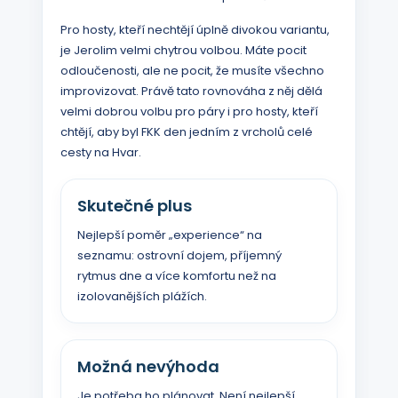
Pro hosty, kteří nechtějí úplně divokou variantu,
je Jerolim velmi chytrou volbou. Máte pocit
odloučenosti, ale ne pocit, že musíte všechno
improvizovat. Právě tato rovnováha z něj dělá
velmi dobrou volbu pro páry i pro hosty, kteří
chtějí, aby byl FKK den jedním z vrcholů celé
cesty na Hvar.
Skutečné plus
Nejlepší poměr „experience“ na
seznamu: ostrovní dojem, příjemný
rytmus dne a více komfortu než na
izolovanějších plážích.
Možná nevýhoda
Je potřeba ho plánovat. Není nejlepší