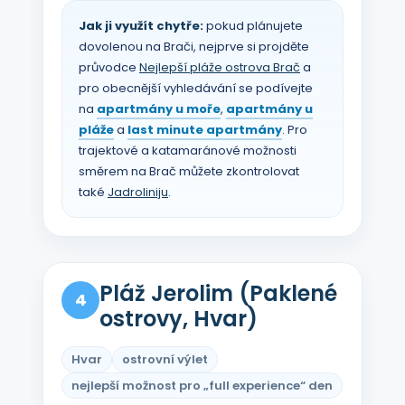
Jak ji využít chytře:
pokud plánujete
dovolenou na Brači, nejprve si projděte
průvodce
Nejlepší pláže ostrova Brač
a
pro obecnější vyhledávání se podívejte
na
apartmány u moře
,
apartmány u
pláže
a
last minute apartmány
. Pro
trajektové a katamaránové možnosti
směrem na Brač můžete zkontrolovat
také
Jadroliniju
.
Pláž Jerolim (Paklené
4
ostrovy, Hvar)
Hvar
ostrovní výlet
nejlepší možnost pro „full experience“ den