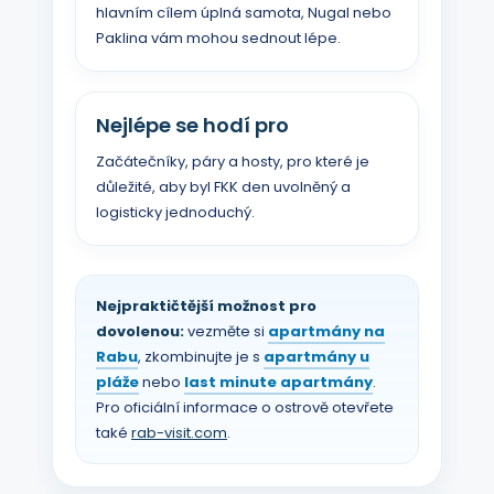
hlavním cílem úplná samota, Nugal nebo
Paklina vám mohou sednout lépe.
Nejlépe se hodí pro
Začátečníky, páry a hosty, pro které je
důležité, aby byl FKK den uvolněný a
logisticky jednoduchý.
Nejpraktičtější možnost pro
dovolenou:
vezměte si
apartmány na
Rabu
, zkombinujte je s
apartmány u
pláže
nebo
last minute apartmány
.
Pro oficiální informace o ostrově otevřete
také
rab-visit.com
.