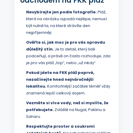
odchodem na FKK pláž
Nevybírejte jen podle fotografie.
Pláž,
která na obrázku vypadá nejlépe, nemusí
být nutně ta, na které strávíte den
nejpříjemněji.
Ověřte si, jak moc je pro vás opravdu
důležitý stín.
Je to detail, který lidé
podceňují, a právě on často rozhoduje, zda
je pro vás pláž „top“, nebo „už nikdy“.
Pokud jdete na FKK pláž poprvé,
nezačínejte hned nejnáročnější
lokalitou.
Komfortnější začátek téměř vždy
znamená lepší celkový dojem.
Vezměte si více vody, než si myslíte, že
potřebujete.
Zvláště na Nugal, Paklinu a
Saharu.
Respektujte prostor a soukromí