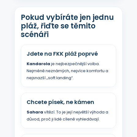
Pokud vybíráte jen jednu
pláž, řiďte se těmito
scénáři
Jdete na FKK pláž poprvé
Kandarola
je nejbezpečnější volba.
Nejméně neznámých, nejvíce komfortu a
nejsnazší „soft landing“.
Chcete písek, ne kámen
Sahara
vítězí. To je její největší výhoda a
důvod, proč ji lidé cíleně vyhledávají.