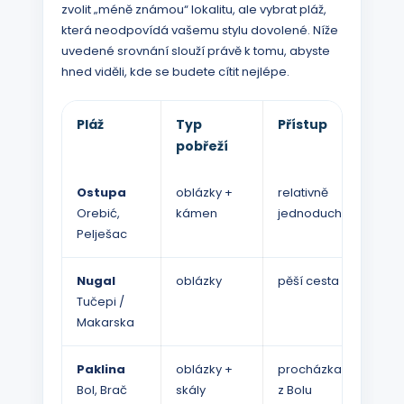
zvolit „méně známou“ lokalitu, ale vybrat pláž,
která neodpovídá vašemu stylu dovolené. Níže
uvedené srovnání slouží právě k tomu, abyste
hned viděli, kde se budete cítit nejlépe.
Pláž
Typ
Přístup
Stí
pobřeží
Ostupa
oblázky +
relativně
dob
Orebić,
kámen
jednoduchý
Pelješac
Nugal
oblázky
pěší cesta
ome
Tučepi /
Makarska
Paklina
oblázky +
procházka
stře
Bol, Brač
skály
z Bolu