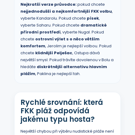
Nejkratší verze průvodce:
pokud chcete
nejjednodušší a nejkomfortnější FKK volbu
,
vyberte Kandarolu. Pokud chcete
písek
,
vyberte Saharu. Pokud chcete
dramatické
přírodní prostředí
, vyberte Nugal. Pokud
chcete
ostrovní výlet s o něco větším
komfortem
, Jerolim je nejlepší volbou. Pokud
chcete
klidnější Pelješac
, Ostupa dává
největší smysl. Pokud trávíte dovolenou v Bolu a
hledáte
diskrétnější alternativu hlavním
plážím
, Paklina je nejlepší tah.
Rychlé srovnání: která
FKK pláž odpovídá
jakému typu hosta?
Největší chybou při výběru nudistické pláže není