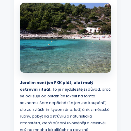
Jerolim není jen FKK pláž, ale i malý
ostrovní rituál.
To je nejdůležitější důvod, proč
se odlišuje od ostatních lokalit na tomto
seznamu. Sem nepřicházíte jen „na koupání“,
ale za zvláštním typem dne: loď, únik z městské
rutiny, pobyt na ostrůvku a naturistická
atmosféra, která působí uvolněněji a celistvěji
než na mnoha lokalitách na pevnině.