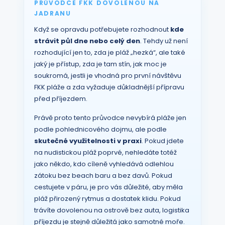
PRŮVODCE FKK DOVOLENOU NA
JADRANU
Když se opravdu potřebujete rozhodnout
kde
strávit půl dne nebo celý den
. Tehdy už není
rozhodující jen to, zda je pláž „hezká“, ale také
jaký je přístup, zda je tam stín, jak moc je
soukromá, jestli je vhodná pro první návštěvu
FKK pláže a zda vyžaduje důkladnější přípravu
před příjezdem.
Právě proto tento průvodce nevybírá pláže jen
podle pohlednicového dojmu, ale podle
skutečné využitelnosti v praxi
. Pokud jdete
na nudistickou pláž poprvé, nehledáte totéž
jako někdo, kdo cíleně vyhledává odlehlou
zátoku bez beach baru a bez davů. Pokud
cestujete v páru, je pro vás důležité, aby měla
pláž přirozený rytmus a dostatek klidu. Pokud
trávíte dovolenou na ostrově bez auta, logistika
příjezdu je stejně důležitá jako samotné moře.