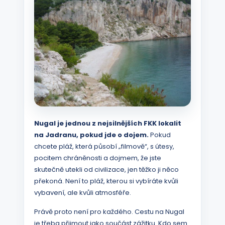
Nugal je jednou z nejsilnějších FKK lokalit
na Jadranu, pokud jde o dojem.
Pokud
chcete pláž, která působí „filmově“, s útesy,
pocitem chráněnosti a dojmem, že jste
skutečně utekli od civilizace, jen těžko ji něco
překoná. Není to pláž, kterou si vybíráte kvůli
vybavení, ale kvůli atmosféře.
Právě proto není pro každého. Cestu na Nugal
je třeba přijmout jako součást zážitku. Kdo sem