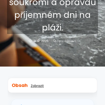
soukromí a opravdu
příjemném dni na
pláži.
13. 12. 2025
Tipy
,
Zábava
Obsah
Zobrazit