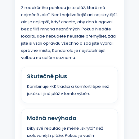
Z redakčního pohledu je to pláž, která má
nejméně „ale“. Není nejdivočejší ani nejskrytější,
ale je nejlepší, když chcete, aby den fungoval
bez příliš mnoha neznámých. Pokud hledáte
lokalitu, kde nebudete neustále přemýšlet, zda
jste si vzali opravdu všechno a zda jste vybrali
správné místo, Kandarola je nejstabilnější
volbou na celém seznamu.
Skutečné plus
Kombinuje FKK tradici a komfort lépe než
jakákoli jiná pláž v tomto výběru.
Možná nevýhoda
Díky své reputaci je méně „skrytá“ než
izolovanější pláže. Pokud je vaším