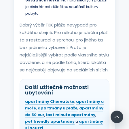
ostatních hostů.
Na naturistických plážích
je diskrétnost důležitou součástí kultury
pobytu.
Dobrý výběr FKK pláže nevypadá pro
každého stejně. Pro někoho je ideální pláž
ta s restaurací a sprchou, pro jiného ta
bez jediného vybavení. Proto je
nejdůležitější vybírat podle vlastního stylu
dovolené, a ne podle toho, která lokalita
se nejčastěji objevuje na sociálních sítích.
Další užitečné možnosti
ubytování
apartmány Chorvatsko
,
apartmány u
moře
,
apartmány u pláže
,
apartmány
do 50 eur
,
last minute apartmány
,
pet friendly apartmány
a
apartmány
s jacuzzi
.