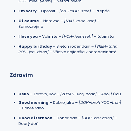
ZOO–mee–yehm]
– Nerozumiem
I’m sorry
– Oprosti –
[oh–PROH–stee]
– Prepáč
Of course
– Naravno –
[NAH–rahv–noh]
–
Samozrejme
I love you
– Volim te –
[VOH–leem teh]
– Ľúbim ťa
Happy birthday
– Sretan rođendan! –
[SREH–tahn
ROH–jen–dahn]
– Všetko najlepšie k narodeninám!
Zdravím
Hello
– Zdravo, Bok –
[ZDRAH–voh, bohk]
– Ahoj / Čau
Good morning
– Dobro jutro –
[DOH–broh YOO–troh]
– Dobré ráno
Good afternoon
– Dobar dan –
[DOH–bar dahn]
–
Dobrý deň