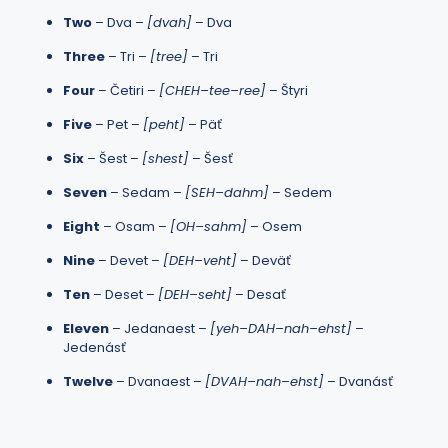
Two
– Dva –
[dvah]
– Dva
Three
– Tri –
[tree]
– Tri
Four
– Četiri –
[CHEH–tee–ree]
– Štyri
Five
– Pet –
[peht]
– Päť
Six
– Šest –
[shest]
– Šesť
Seven
– Sedam –
[SEH–dahm]
– Sedem
Eight
– Osam –
[OH–sahm]
– Osem
Nine
– Devet –
[DEH–veht]
– Deväť
Ten
– Deset –
[DEH–seht]
– Desať
Eleven
– Jedanaest –
[yeh–DAH–nah–ehst]
–
Jedenásť
Twelve
– Dvanaest –
[DVAH–nah–ehst]
– Dvanásť