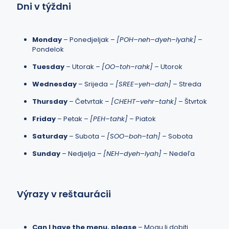
Dni v týždni
Monday
– Ponedjeljak –
[POH–neh–dyeh–lyahk]
–
Pondelok
Tuesday
– Utorak –
[OO–toh–rahk]
– Utorok
Wednesday
– Srijeda –
[SREE–yeh–dah]
– Streda
Thursday
– Četvrtak –
[CHEHT–vehr–tahk]
– Štvrtok
Friday
– Petak –
[PEH–tahk]
– Piatok
Saturday
– Subota –
[SOO–boh–tah]
– Sobota
Sunday
– Nedjelja –
[NEH–dyeh–lyah]
– Nedeľa
Výrazy v reštaurácii
Can I have the menu, please
– Mogu li dobiti