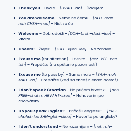
Thank you
– Hvala –
[HVAH–lah]
– Ďakujem
You are welcome
– Nema na čemu –
[NEH–mah
nah CHEH–moo]
– Niet za čo
Welcome
– Dobrodošli –
[DOH–broh–dosh–lee]
–
Vitajte
Cheers!
– Živjeli! –
[ZHEE–vyeh–lee]
– Na zdravie!
Excuse me
(for attention) – Izvinite –
[eez–VEE–nee–
teh]
– Prepáčte (na upútanie pozornosti)
Excuse me
(to pass by) – Samo malo –
[SAH–moh
MAH–loh]
– Prepáčte (keď sa chceš niekam dostať)
I don’t speak Croatian
– Ne pričam hrvatski –
[neh
PREE–chahm HRVAHT-skee]
– Nehovorím po
chorvátsky
Do you speak English?
– Pričaš li engleski? –
[PREE–
chahsh lee EHN–gleh–skee]
– Hovoríte po anglicky?
I don’t understand
– Ne razumijem –
[neh rah–