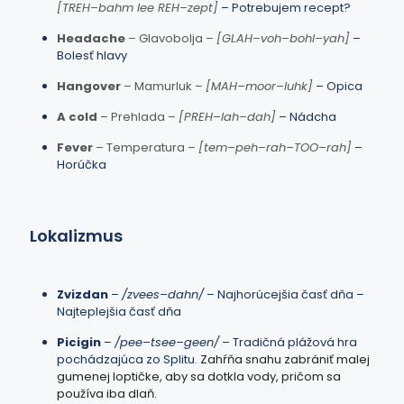
[TREH–bahm lee REH–zept]
– Potrebujem recept?
Headache
– Glavobolja –
[GLAH–voh–bohl–yah]
–
Bolesť hlavy
Hangover
– Mamurluk –
[MAH–moor–luhk]
– Opica
A cold
– Prehlada –
[PREH–lah–dah]
– Nádcha
Fever
– Temperatura –
[tem–peh–rah–TOO–rah]
–
Horúčka
Lokalizmus
Zvizdan
–
/zvees–dahn/
– Najhorúcejšia časť dňa –
Najteplejšia časť dňa
Picigin
–
/pee–tsee–geen/
– Tradičná plážová hra
pochádzajúca zo Splitu.
Zahŕňa snahu zabrániť malej
gumenej loptičke, aby sa dotkla vody, pričom sa
používa iba dlaň.