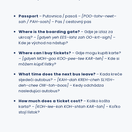
Passport
– Putovnica / pasoš –
[POO–tohv–neet–
sah / PAH–sosh]
– Pas / cestovný pas
Where is the boarding gate?
– Gdje je izlaz za
ukrcaj? –
[gdyeh yeh EES–lahz zah OO–krt–sigh]
–
Kde je východ na nástup?
Where can I buy tickets?
– Gdje mogu kupiti karte?
–
[gdyeh MOH–goo KOO–pee–tee KAR–teh]
– Kde si
môžem kúpiť lístky?
What time does the next bus leave?
– Kada kreće
sljedeći autobus? –
[KAH–dah KREH–cheh SLYEH–
deh–chee OW–toh–boos]
– Kedy odchádza
nasledujúci autobus?
How much does a ticket cost?
– Koliko košta
karta? –
[KOH–lee–koh KOH–shtah KAR–tah]
– Koľko
stojí lístok?