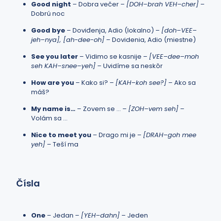
Good night
– Dobra večer –
[DOH–brah VEH–cher]
–
Dobrú noc
Good bye
– Doviđenja, Adio (lokalno) –
[doh–VEE–
jeh–nya], [ah-dee-oh]
– Dovidenia, Adio (miestne)
See you later
– Vidimo se kasnije –
[VEE–dee–moh
seh KAH–snee–yeh]
– Uvidíme sa neskôr
How are you
– Kako si? –
[KAH–koh see?]
– Ako sa
máš?
My name is…
– Zovem se … –
[ZOH–vem seh]
–
Volám sa …
Nice to meet you
– Drago mi je –
[DRAH–goh mee
yeh]
– Teší ma
Čísla
One
– Jedan –
[YEH–dahn]
– Jeden