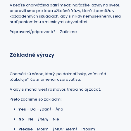
A keďže chorvátčina patrí medzi najťažšie jazyky na svete,
pripravili sme pre teba užitočné frázy, ktoré ti pomôžu v
každodenných situáciách, aby si nikdy nemusel/nemusela
hrať pantomímu s miestnymi obyvateľmi.
Pripravený/pripravená? … Začnime.
Základné výrazy
Chorváti sú národ, ktorý, po dalmatínsky, veľmi rád
„čakuluje“, čo znamená rozprávať sa.
A aby si mohol viesť rozhovor, treba ho aj začať.
Preto začnime so základmi:
Yes
– Da –
[dah]
– Áno
No
– Ne –
[neh]
– Nie
Please
– Molim –
[MOH–leem]
– Prosím