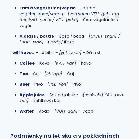
I am a vegetarian/vegan
– Ja sam
vegetarijanac/vegan –
[yah sahm VEH–geh–tah–
ree–YAH–nahts / VEH–gahn]
– Som vegetarián /
vegán
A glass / bottle
– Čaša / boca –
[CHAH–shah] /
[BOH–tsah]
– Pohár / fľaša
I will have…
– Ja bih… –
[yah beeh]
– Dám si…
Coffee
– Kava –
[KAH–vah]
– Káva
Tea
– Čaj –
[ch-eye]
– Čaj
Beer
– Pivo –
[PEE–voh]
– Pivo
Apple juice
– Sok od jabuke –
[sohk ohd YAH–boo–
keh]
– Jablkový džús
Water
– Voda –
[VOH–dah]
– Voda
Podmienky na letisku a v pokladniach