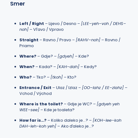
Smer
Left / Right
– Lijevo / Desno –
[LEE–yeh–voh / DEHS–
noh]
– Vľavo / Vpravo
Straight
– Ravno / Pravo –
[RAHV–noh]
– Rovno /
Priamo
Where?
– Gdje? –
[gdyeh]
– Kde?
When?
– Kada? –
[KAH–dah]
– Kedy?
Who?
– Tko? –
[tkoh]
– Kto?
Entrance / Exit
– Ulaz / Izlaz –
[OO–lahz / EE–zlahz]
–
Vchod / Východ
Where is the toilet?
– Gdje je WC? –
[gdyeh yeh
WEE–see]
– Kde je toaleta?
How far is…?
– Koliko daleko je…? –
[KOH–lee–koh
DAH–leh–koh yeh]
– Ako ďaleko je…?