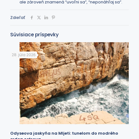
ale zároveň znamená “uvoľni sa”, “neponáhľaj sa”.
Zdieľať
Súvisiace príspevky
28. júla 2026
Odyseova jaskyňa na Mljeti: tunelom do modrého