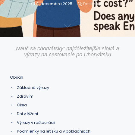
8. decembra 2025
Destinácie
Nauč sa chorvátsky: najdôležitejšie slová a
výrazy na cestovanie po Chorvátsku
Obsah
Základné výrazy
Zdravím
Čísla
Dni v týždni
Výrazy v reštaurácii
Podmienky na letisku a v pokladniach