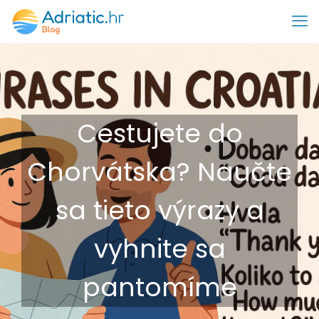
Cestujete do
Chorvátska? Naučte
sa tieto výrazy a
vyhnite sa
pantomíme