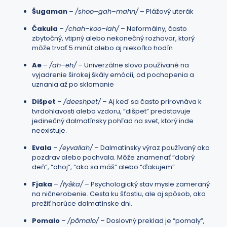
Šugaman
–
/shoo–gah–mahn/
– Plážový uterák
Ćakula
–
/chah–koo–lah/
– Neformálny, často
zbytočný, vtipný alebo nekonečný rozhovor, ktorý
môže trvať 5 minút alebo aj niekoľko hodín
Ae
–
/ah–eh/
– Univerzálne slovo používané na
vyjadrenie širokej škály emócií, od pochopenia a
uznania až po sklamanie
Dišpet
–
/deeshpet/
– Aj keď sa často prirovnáva k
tvrdohlavosti alebo vzdoru, “dišpet” predstavuje
jedinečný dalmatínsky pohľad na svet, ktorý inde
neexistuje.
Evala
–
/eyvallah/
– Dalmatínsky výraz používaný ako
pozdrav alebo pochvala. Môže znamenať “dobrý
deň”, “ahoj”, “ako sa máš” alebo “ďakujem”.
Fjaka
–
/fyȃka/
– Psychologický stav mysle zameraný
na ničnerobenie. Cesta ku šťastiu, ale aj spôsob, ako
prežiť horúce dalmatínske dni.
Pomalo
–
/pŏmalo/
– Doslovný preklad je “pomaly”,