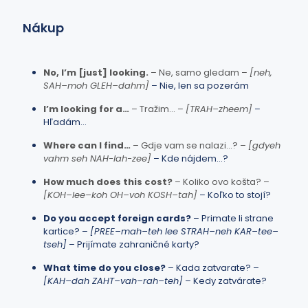
Nákup
No, I’m [just] looking.
– Ne, samo gledam –
[neh,
SAH–moh GLEH–dahm]
– Nie, len sa pozerám
I’m looking for a…
– Tražim… –
[TRAH–zheem]
–
Hľadám…
Where can I find…
– Gdje vam se nalazi…? –
[gdyeh
vahm seh NAH-lah-zee]
– Kde nájdem…?
How much does this cost?
– Koliko ovo košta? –
[KOH–lee–koh OH–voh KOSH–tah]
– Koľko to stojí?
Do you accept foreign cards?
– Primate li strane
kartice? –
[PREE–mah–teh lee STRAH–neh KAR–tee–
tseh]
– Prijímate zahraničné karty?
What time do you close?
– Kada zatvarate? –
[KAH–dah ZAHT–vah–rah–teh]
– Kedy zatvárate?