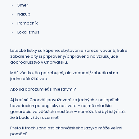
Smer
Nákup
Pomocník
Lokalizmus
Letecké lístky sú kúpené, ubytovanie zarezervované, kufre
zabalené a ty si pripravený/pripravená na vzrušujúce
dobrodružstvo v Chorvátsku.
Máš všetko, čo potrebuješ, ale zabudol/zabudla si na
jednu dôležitú vec.
Ako sa dorozumieť s miestnymi?
Aj keď sú Chorváti považovaní za jedných z najlepších
hovoriacich po anglicky na svete – najmä mladšia
generácia vo väčších mestách – nemôžeš si byť istý/istá,
že ti budú vždy rozumieť.
Preto ti trochu znalosti chorvátskeho jazyka môže veľmi
pomôcť.