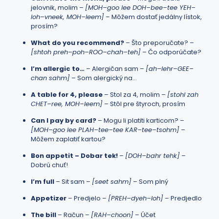
jelovnik, molim –
[MOH–goo lee DOH–bee–tee YEH–
loh–vneek, MOH–leem]
– Môžem dostať jedálny lístok,
prosím?
What do you recommend?
– Što preporučate? –
[shtoh preh–poh–ROO–chah–teh]
– Čo odporúčate?
I’m allergic to…
– Alergičan sam –
[ah–lehr–GEE–
chan sahm]
– Som alergický na…
A table for 4, please
– Stol za 4, molim –
[stohl zah
CHET–ree, MOH–leem]
– Stôl pre štyroch, prosím
Can I pay by card?
– Mogu li platiti karticom? –
[MOH–goo lee PLAH–tee–tee KAR–tee–tsohm]
–
Môžem zaplatiť kartou?
Bon appetit – Dobar tek!
–
[DOH–bahr tehk]
–
Dobrú chuť!
I’m full
– Sit sam –
[seet sahm]
– Som plný
Appetizer
– Predjelo –
[PREH–dyeh–loh]
– Predjedlo
The bill
– Račun –
[RAH–choon]
– Účet