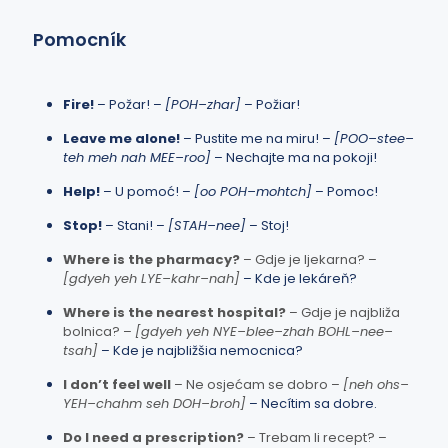
Pomocník
Fire!
– Požar! –
[POH–zhar]
– Požiar!
Leave me alone!
– Pustite me na miru! –
[POO–stee–
teh meh nah MEE–roo]
– Nechajte ma na pokoji!
Help!
– U pomoć! –
[oo POH–mohtch]
– Pomoc!
Stop!
– Stani! –
[STAH–nee]
– Stoj!
Where is the pharmacy?
– Gdje je ljekarna? –
[gdyeh yeh LYE–kahr–nah]
– Kde je lekáreň?
Where is the nearest hospital?
– Gdje je najbliža
bolnica? –
[gdyeh yeh NYE–blee–zhah BOHL–nee–
tsah]
– Kde je najbližšia nemocnica?
I don’t feel well
– Ne osjećam se dobro –
[neh ohs–
YEH–chahm seh DOH–broh]
– Necítim sa dobre.
Do I need a prescription?
– Trebam li recept? –