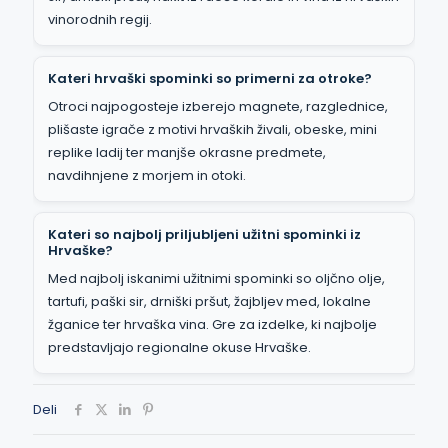
vinorodnih regij.
Kateri hrvaški spominki so primerni za otroke?
Otroci najpogosteje izberejo magnete, razglednice,
plišaste igrače z motivi hrvaških živali, obeske, mini
replike ladij ter manjše okrasne predmete,
navdihnjene z morjem in otoki.
Kateri so najbolj priljubljeni užitni spominki iz
Hrvaške?
Med najbolj iskanimi užitnimi spominki so oljčno olje,
tartufi, paški sir, drniški pršut, žajbljev med, lokalne
žganice ter hrvaška vina. Gre za izdelke, ki najbolje
predstavljajo regionalne okuse Hrvaške.
Deli