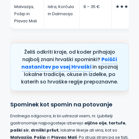
Malvazija,
Istra, Korčula
8 – 35 €
★★★★☆
Pošip in
in Dalmacija
Plavac Mali
Želiš odkriti kraje, od koder prihajajo
najbolj znani hrvaški spominki?
Poišči
nastanitev po vsej Hrvaški
in spoznaj
lokalne tradicije, okuse in izdelke, po
katerih so hrvaške regije prepoznavne.
Spominek kot spomin na potovanje
Enotnega odgovora, ki bi ustrezal vsem, ni. Ljubitelji
gastronomije najpogosteje izberejo
oljčno olje
,
tartufe
,
paški sir
,
drniški pršut
, lokalne likerje ali vina, kot so
Malvazija
,
Pošip
in
Plavac Mali
. Po drugi strani pa se tisti,