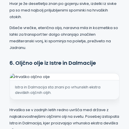
Hvar je že desetletja znan po gojenju sivke, izdelki iz sivke
pa so med najbolj priljubljenimi spominki na hrvaških
otokih.
Dišeče vrečke, eterična olja, naravna mila in kozmetika so
lahki za transport ter dolgo ohranjajo značilen
mediteranski vonj, ki spominja na poletje, preživeto na
Jadranu.
6. Oljčno olje iz Istre in Dalmacije
Istra in Dalmacija sta znani po vrhunskih ekstra
deviških oljčnih oljih.
Hrvaška se v zadnjih letih redno uvršča med države z
najkakovostnejšimi oljčnimi olji na svetu. Posebej izstopata
Istra in Dalmacija, kjer proizvajajo vrhunska ekstra deviška