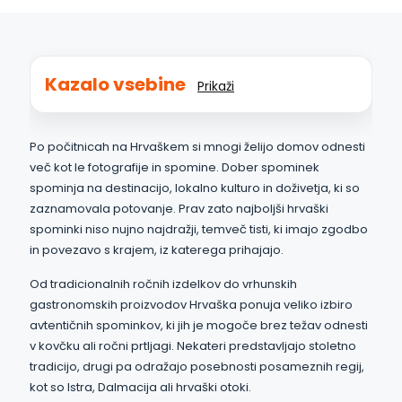
Kazalo vsebine
Prikaži
Po počitnicah na Hrvaškem si mnogi želijo domov odnesti
več kot le fotografije in spomine. Dober spominek
spominja na destinacijo, lokalno kulturo in doživetja, ki so
zaznamovala potovanje. Prav zato najboljši hrvaški
spominki niso nujno najdražji, temveč tisti, ki imajo zgodbo
in povezavo s krajem, iz katerega prihajajo.
Od tradicionalnih ročnih izdelkov do vrhunskih
gastronomskih proizvodov Hrvaška ponuja veliko izbiro
avtentičnih spominkov, ki jih je mogoče brez težav odnesti
v kovčku ali ročni prtljagi. Nekateri predstavljajo stoletno
tradicijo, drugi pa odražajo posebnosti posameznih regij,
kot so Istra, Dalmacija ali hrvaški otoki.