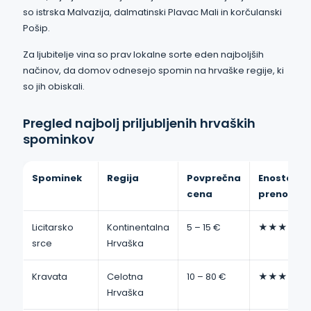
so istrska Malvazija, dalmatinski Plavac Mali in korčulanski
Pošip.
Za ljubitelje vina so prav lokalne sorte eden najboljših
načinov, da domov odnesejo spomin na hrvaške regije, ki
so jih obiskali.
Pregled najbolj priljubljenih hrvaških
spominkov
Spominek
Regija
Povprečna
Enostavno
cena
prenosa
Licitarsko
Kontinentalna
5 – 15 €
★★★★★
srce
Hrvaška
Kravata
Celotna
10 – 80 €
★★★★★
Hrvaška