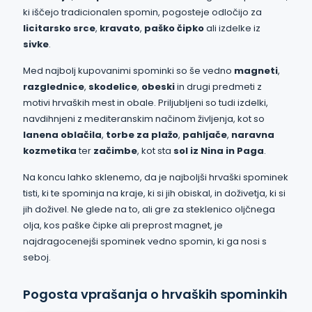
ki iščejo tradicionalen spomin, pogosteje odločijo za
licitarsko srce
,
kravato
,
paško čipko
ali izdelke iz
sivke
.
Med najbolj kupovanimi spominki so še vedno
magneti
,
razglednice
,
skodelice
,
obeski
in drugi predmeti z
motivi hrvaških mest in obale. Priljubljeni so tudi izdelki,
navdihnjeni z mediteranskim načinom življenja, kot so
lanena oblačila
,
torbe za plažo
,
pahljače
,
naravna
kozmetika
ter
začimbe
, kot sta
sol iz Nina in Paga
.
Na koncu lahko sklenemo, da je najboljši hrvaški spominek
tisti, ki te spominja na kraje, ki si jih obiskal, in doživetja, ki si
jih doživel. Ne glede na to, ali gre za steklenico oljčnega
olja, kos paške čipke ali preprost magnet, je
najdragocenejši spominek vedno spomin, ki ga nosi s
seboj.
Pogosta vprašanja o hrvaških spominkih