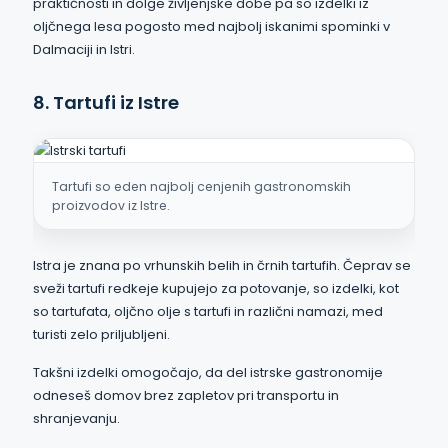
praktičnosti in dolge življenjske dobe pa so izdelki iz
oljčnega lesa pogosto med najbolj iskanimi spominki v
Dalmaciji in Istri.
8. Tartufi iz Istre
Tartufi so eden najbolj cenjenih gastronomskih
proizvodov iz Istre.
Istra je znana po vrhunskih belih in črnih tartufih. Čeprav se
sveži tartufi redkeje kupujejo za potovanje, so izdelki, kot
so tartufata, oljčno olje s tartufi in različni namazi, med
turisti zelo priljubljeni.
Takšni izdelki omogočajo, da del istrske gastronomije
odneseš domov brez zapletov pri transportu in
shranjevanju.