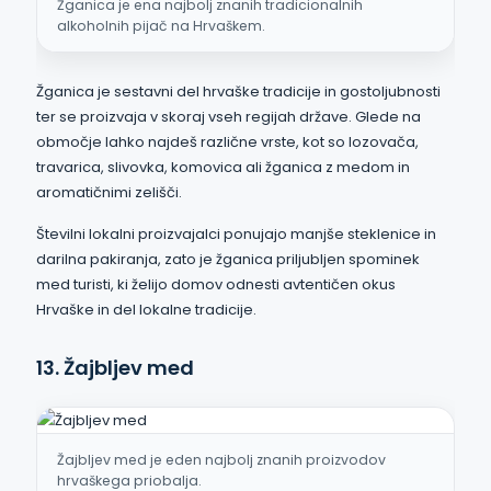
Žganica je ena najbolj znanih tradicionalnih
alkoholnih pijač na Hrvaškem.
Žganica je sestavni del hrvaške tradicije in gostoljubnosti
ter se proizvaja v skoraj vseh regijah države. Glede na
območje lahko najdeš različne vrste, kot so lozovača,
travarica, slivovka, komovica ali žganica z medom in
aromatičnimi zelišči.
Številni lokalni proizvajalci ponujajo manjše steklenice in
darilna pakiranja, zato je žganica priljubljen spominek
med turisti, ki želijo domov odnesti avtentičen okus
Hrvaške in del lokalne tradicije.
13. Žajbljev med
Žajbljev med je eden najbolj znanih proizvodov
hrvaškega priobalja.