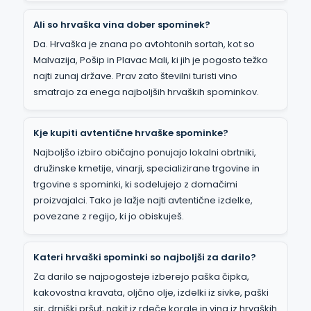
Ali so hrvaška vina dober spominek?
Da. Hrvaška je znana po avtohtonih sortah, kot so
Malvazija, Pošip in Plavac Mali, ki jih je pogosto težko
najti zunaj države. Prav zato številni turisti vino
smatrajo za enega najboljših hrvaških spominkov.
Kje kupiti avtentične hrvaške spominke?
Najboljšo izbiro običajno ponujajo lokalni obrtniki,
družinske kmetije, vinarji, specializirane trgovine in
trgovine s spominki, ki sodelujejo z domačimi
proizvajalci. Tako je lažje najti avtentične izdelke,
povezane z regijo, ki jo obiskuješ.
Kateri hrvaški spominki so najboljši za darilo?
Za darilo se najpogosteje izberejo paška čipka,
kakovostna kravata, oljčno olje, izdelki iz sivke, paški
sir, drniški pršut, nakit iz rdeče korale in vina iz hrvaških