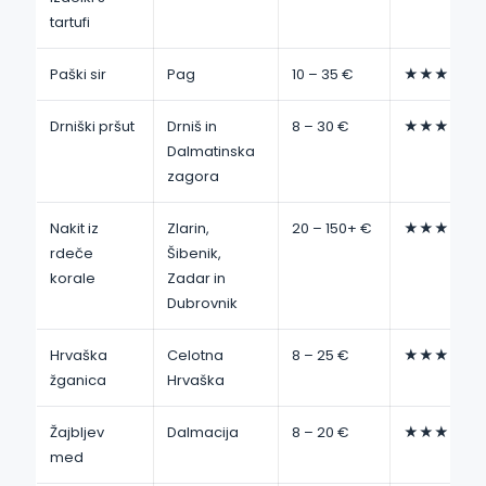
tartufi
Paški sir
Pag
10 – 35 €
★★★★☆
Drniški pršut
Drniš in
8 – 30 €
★★★★☆
Dalmatinska
zagora
Nakit iz
Zlarin,
20 – 150+ €
★★★★★
rdeče
Šibenik,
korale
Zadar in
Dubrovnik
Hrvaška
Celotna
8 – 25 €
★★★★☆
žganica
Hrvaška
Žajbljev
Dalmacija
8 – 20 €
★★★★★
med