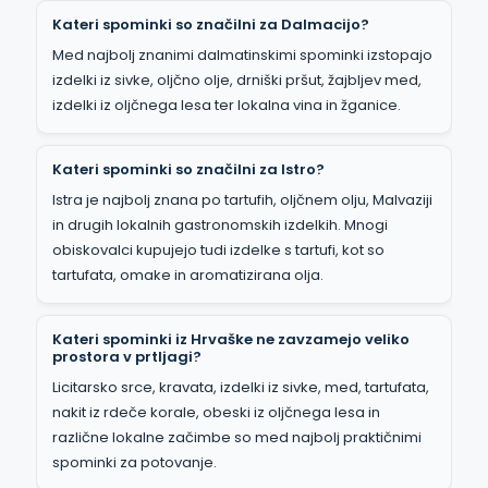
Kateri spominki so značilni za Dalmacijo?
Med najbolj znanimi dalmatinskimi spominki izstopajo
izdelki iz sivke, oljčno olje, drniški pršut, žajbljev med,
izdelki iz oljčnega lesa ter lokalna vina in žganice.
Kateri spominki so značilni za Istro?
Istra je najbolj znana po tartufih, oljčnem olju, Malvaziji
in drugih lokalnih gastronomskih izdelkih. Mnogi
obiskovalci kupujejo tudi izdelke s tartufi, kot so
tartufata, omake in aromatizirana olja.
Kateri spominki iz Hrvaške ne zavzamejo veliko
prostora v prtljagi?
Licitarsko srce, kravata, izdelki iz sivke, med, tartufata,
nakit iz rdeče korale, obeski iz oljčnega lesa in
različne lokalne začimbe so med najbolj praktičnimi
spominki za potovanje.