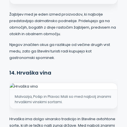
Žajbljev med je eden izmed proizvodov, ki najbolje
predstavljajo dalmatinsko podnebje. Pridelujejo ga na
območjih, bogatih z divje rastočim žajbljem, predvsem na
otokih in obalnem območju.
Njegov značilen okus ga razlikuje od večine drugih vrst
medu, zato ga številni turisti radi kupujejo kot
gastronomski spominek.
14. Hrvaška vina
Malvazija, Pošip in Plavac Mali so med najbolj znanimi
hrvaškimi vinskimi sortami.
Hrvaška ima dolgo vinarsko tradicijo in številne avtohtone
sorte, ki jih je težko najti zunaj države. Med najbolj znanimi