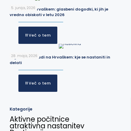
5. junija, 2026
Festivali na Hrvaškem: glasbeni dogodki, ki jih je
vredno obiskati v letu 2026
Več o tem
28. maja, 2026
Digitalni nomadi na Hrvaškem: kje se nastaniti in
delati
Več o tem
Kategorije
Aktivne počitnice
atraktivna nastanitev