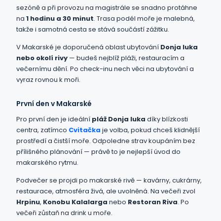
sezóně a při provozu na magistrále se snadno protáhne
na
1 hodinu a 30 minut
. Trasa podél moře je malebná,
takže i samotná cesta se stává součástí zážitku.
V Makarské je doporučená oblast ubytování
Donja luka
nebo okolí rivy
— budeš nejblíž pláži, restauracím a
večernímu dění. Po check-inu nech věci na ubytování a
vyraz rovnou k moři.
První den v Makarské
Pro první den je ideální
pláž Donja luka
díky blízkosti
centra, zatímco
Cvitačka
je volba, pokud chceš klidnější
prostředí a čistší moře. Odpoledne strav koupáním bez
přílišného plánování — právě to je nejlepší úvod do
makarského rytmu.
Podvečer se projdi po makarské rivě — kavárny, cukrárny,
restaurace, atmosféra živá, ale uvolněná. Na večeři zvol
Hrpinu
,
Konobu Kalalarga
nebo
Restoran Riva
. Po
večeři zůstaň na drink u moře.