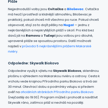
Pláže
Nejjednodušší volby jsou
Cvitačka
a
Biloševac
. Cvitačka
má hezčí prostředí a klidnější atmosféru, Biloševac je
praktický, pokud chceš mít všechno po ruce. Pokud chceš
objevovat, stojí za to dojít pěšky na
Nugal
— jednu z
nejkrásnějších a nejskrytějších pláží v okolí. Pro klid bez
davů jdi na
Ramovu
a
Tučepi
jsou volbou pro dlouhé,
upravené pláže se spoustou prostoru. Další možnosti
najdeš v
průvodci 5 nejkrásnějšími plážemi Makarské
riviéry
.
Odpoledne: Skywalk Biokovo
Odpoledne využij k výletu na
Skywalk Biokovo
, skleněnou
plošinu s výhledem na Makarskou riviéru a ostrovy. Cesta k
vrcholu vede krajinou Přírodního parku Biokovo a trvá asi
30 minut. Otevírací dobu a podmínky vstupu si předem
ověř na
oficiálních stránkách Přírodního parku Biokovo
(nejčastěji do 19:00). Program můžeš i prohodit a navštívit
Skywalk ráno, zatímco pláž si necháš na později.