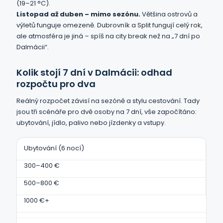
(19–21 °C).
Listopad až duben – mimo sezónu.
Většina ostrovů a
výletů funguje omezeně. Dubrovník a Split fungují celý rok,
ale atmosféra je jiná – spíš na city break než na „7 dní po
Dalmácii“.
Kolik stojí 7 dní v Dalmácii: odhad
rozpočtu pro dva
Reálný rozpočet závisí na sezóně a stylu cestování. Tady
jsou tři scénáře pro dvě osoby na 7 dní, vše započítáno:
ubytování, jídlo, palivo nebo jízdenky a vstupy.
Ubytování (6 nocí)
300–400 €
500–800 €
1000 €+