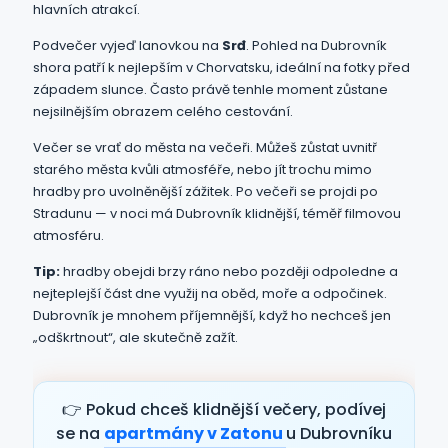
hlavních atrakcí.
Podvečer vyjeď lanovkou na
Srđ
. Pohled na Dubrovník
shora patří k nejlepším v Chorvatsku, ideální na fotky před
západem slunce. Často právě tenhle moment zůstane
nejsilnějším obrazem celého cestování.
Večer se vrať do města na večeři. Můžeš zůstat uvnitř
starého města kvůli atmosféře, nebo jít trochu mimo
hradby pro uvolněnější zážitek. Po večeři se projdi po
Stradunu — v noci má Dubrovník klidnější, téměř filmovou
atmosféru.
Tip:
hradby obejdi brzy ráno nebo později odpoledne a
nejteplejší část dne využij na oběd, moře a odpočinek.
Dubrovník je mnohem příjemnější, když ho nechceš jen
„odškrtnout“, ale skutečně zažít.
👉 Pokud chceš klidnější večery, podívej
se na
apartmány v Zatonu
u Dubrovníku