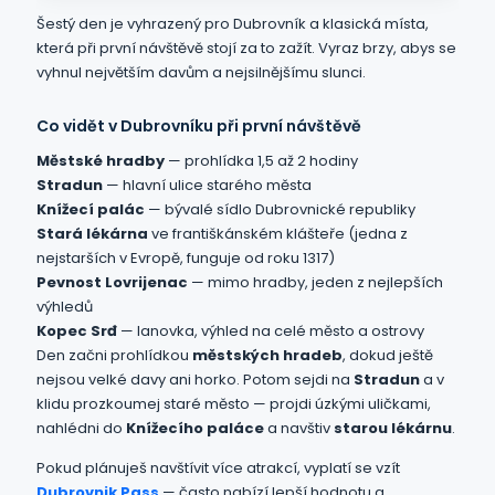
Šestý den je vyhrazený pro Dubrovník a klasická místa,
která při první návštěvě stojí za to zažít. Vyraz brzy, abys se
vyhnul největším davům a nejsilnějšímu slunci.
Co vidět v Dubrovníku při první návštěvě
Městské hradby
— prohlídka 1,5 až 2 hodiny
Stradun
— hlavní ulice starého města
Knížecí palác
— bývalé sídlo Dubrovnické republiky
Stará lékárna
ve františkánském klášteře (jedna z
nejstarších v Evropě, funguje od roku 1317)
Pevnost Lovrijenac
— mimo hradby, jeden z nejlepších
výhledů
Kopec Srđ
— lanovka, výhled na celé město a ostrovy
Den začni prohlídkou
městských hradeb
, dokud ještě
nejsou velké davy ani horko. Potom sejdi na
Stradun
a v
klidu prozkoumej staré město — projdi úzkými uličkami,
nahlédni do
Knížecího paláce
a navštiv
starou lékárnu
.
Pokud plánuješ navštívit více atrakcí, vyplatí se vzít
Dubrovnik Pass
— často nabízí lepší hodnotu a