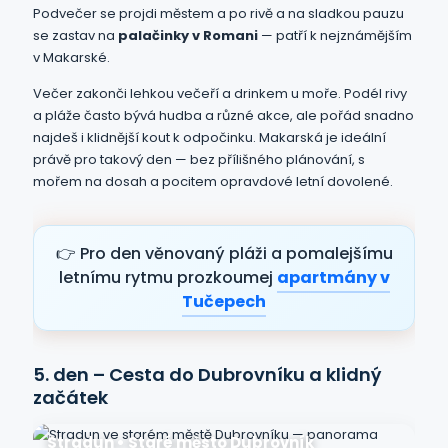
Podvečer se projdi městem a po rivě a na sladkou pauzu
se zastav na
palačinky v Romani
— patří k nejznámějším
v Makarské.
Večer zakonči lehkou večeří a drinkem u moře. Podél rivy
a pláže často bývá hudba a různé akce, ale pořád snadno
najdeš i klidnější kout k odpočinku. Makarská je ideální
právě pro takový den — bez přílišného plánování, s
mořem na dosah a pocitem opravdové letní dovolené.
👉 Pro den věnovaný pláži a pomalejšímu
letnímu rytmu prozkoumej
apartmány v
Tučepech
5. den – Cesta do Dubrovníku a klidný
začátek
Stradun • Staré město Dubrovník