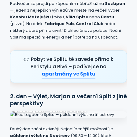
Podvečer se projdi po západním nábřeží až na
Sustipan
— jeden z nejlepších výhledů ve městě. Na večeři vyber
Konobu Matejušku
(ryby),
Villa Spizu
nebo
Bastu
(pizza). Na drink:
Fabrique Pub
,
Central Club
nebo
některý z barů přímo uvnitř Diokleciánova paláce. Noční
Split má speciální energii a není potřeba ho uspěchat.
👉 Pobyt ve Splitu tě zavede přímo k
Peristylu a Rivě – podívej se na
apartmány ve Splitu
2. den – Výlet, Marjan a večerní Split z jiné
perspektivy
Blue Lagoon • Ostrovy a výlet
Druhý den začni aktivněji. Nejoblíbenější možností je
půldenní výlet na 3 ostrovy
(09:30 – 14:00), který