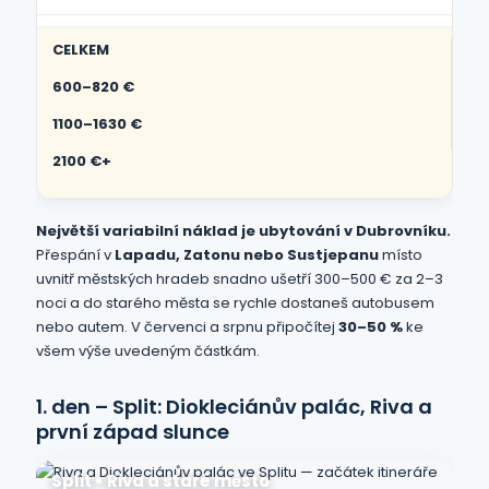
CELKEM
600–820 €
1100–1630 €
2100 €+
Největší variabilní náklad je ubytování v Dubrovníku.
Přespání v
Lapadu, Zatonu nebo Sustjepanu
místo
uvnitř městských hradeb snadno ušetří 300–500 € za 2–3
noci a do starého města se rychle dostaneš autobusem
nebo autem. V červenci a srpnu připočítej
30–50 %
ke
všem výše uvedeným částkám.
1. den – Split: Diokleciánův palác, Riva a
první západ slunce
Split • Riva a staré město