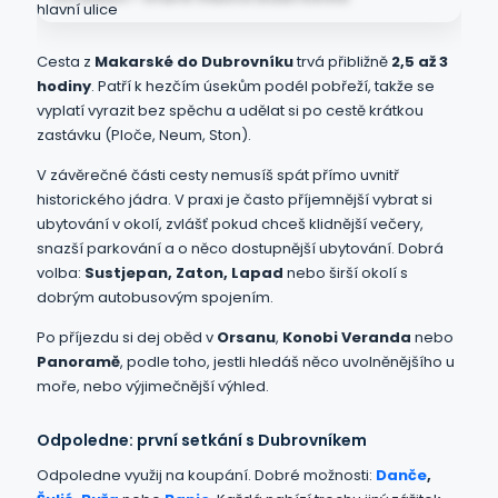
Cesta z
Makarské do Dubrovníku
trvá přibližně
2,5 až 3
hodiny
. Patří k hezčím úsekům podél pobřeží, takže se
vyplatí vyrazit bez spěchu a udělat si po cestě krátkou
zastávku (Ploče, Neum, Ston).
V závěrečné části cesty nemusíš spát přímo uvnitř
historického jádra. V praxi je často příjemnější vybrat si
ubytování v okolí, zvlášť pokud chceš klidnější večery,
snazší parkování a o něco dostupnější ubytování. Dobrá
volba:
Sustjepan, Zaton, Lapad
nebo širší okolí s
dobrým autobusovým spojením.
Po příjezdu si dej oběd v
Orsanu
,
Konobi Veranda
nebo
Panoramě
, podle toho, jestli hledáš něco uvolněnějšího u
moře, nebo výjimečnější výhled.
Odpoledne: první setkání s Dubrovníkem
Odpoledne využij na koupání. Dobré možnosti:
Danče
,