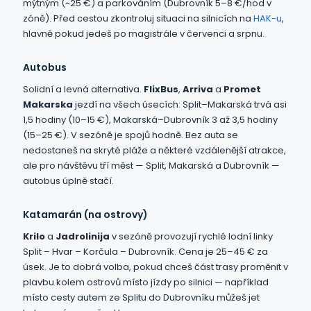
mýtným (~25 €) a parkováním (Dubrovník 5–8 €/hod v
zóně). Před cestou zkontroluj situaci na silnicích na
HAK-u
,
hlavně pokud jedeš po magistrále v červenci a srpnu.
Autobus
Solidní a levná alternativa.
FlixBus
,
Arriva
a
Promet
Makarska
jezdí na všech úsecích: Split–Makarská trvá asi
1,5 hodiny (10–15 €), Makarská–Dubrovník 3 až 3,5 hodiny
(15–25 €). V sezóně je spojů hodně. Bez auta se
nedostaneš na skryté pláže a některé vzdálenější atrakce,
ale pro návštěvu tří měst — Split, Makarská a Dubrovník —
autobus úplně stačí.
Katamarán (na ostrovy)
Krilo
a
Jadrolinija
v sezóně provozují rychlé lodní linky
Split – Hvar – Korčula – Dubrovník. Cena je 25–45 € za
úsek. Je to dobrá volba, pokud chceš část trasy proměnit v
plavbu kolem ostrovů místo jízdy po silnici — například
místo cesty autem ze Splitu do Dubrovníku můžeš jet