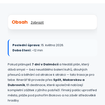
Obsah
Zobrazit
Poslední úprava:
15. května 2026.
Doba čtení:
~12 min
Pokud plánuješ
7 dní v Dalmácii
a hledáš plán, který
dává smysl — bez neustálého balení kufrů, dlouhých
přesunů a běhání od atrakce k atrakci — tato trasa je pro
tebe. Itinerář tě provede přes
Split, Makarskou a
Dubrovník
, tři destinace, které společně nabízejí
kompletní zážitek z jižního pobřeží: římský palác uprostřed
města, pláže pod pohořím Biokovo a na závěr středověké
hradby.