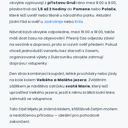
obvykle vyplouvají z
přístavu Gruž
ráno mezi 8:00 a 9:00,
plavba trvá asi
1,5 až 2 hodiny
do
Pomene
nebo
Polače
,
které leží uvnitř nebo těsně u národního parku. Aktuální
jízdní řád si ověř u
Jadrolinije
nebo
Krila
.
Návrat bývá obvykle odpoledne, mezi 16:00 a 18:00, takže
máš dost času na objevování. Přesný čas odjezdu závisí
na sezóně a dopravci, proto si rozvrh ověř předem. Pokud
chceš jednodušší variantu bez starostí s časem,
organizované výlety z Dubrovníku obvykle zahrnují
dopravu i vstupenky.
Den strav kombinací koupání, lehké procházky nebo jízdy
na kole kolem
Velkého a Malého jezera
. Zvláštním
zážitkem je návštěva ostrůvku
svaté Marie
, který leží
uprostřed Velkého jezera; jezdí k němu krátká lodní linka
zahrnutá ve vstupence.
Tato část Mljetu je známá klidem, křišťálově čistým mořem
a nedotčenou přírodou — ideální pro pohodové
zakončení.