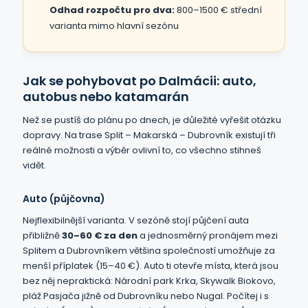
Odhad rozpočtu pro dva:
800–1500 € střední
varianta mimo hlavní sezónu
Jak se pohybovat po Dalmácii: auto,
autobus nebo katamarán
Než se pustíš do plánu po dnech, je důležité vyřešit otázku
dopravy. Na trase Split – Makarská – Dubrovník existují tři
reálné možnosti a výběr ovlivní to, co všechno stihneš
vidět.
Auto (půjčovna)
Nejflexibilnější varianta. V sezóně stojí půjčení auta
přibližně
30–60 € za den
a jednosměrný pronájem mezi
Splitem a Dubrovníkem většina společností umožňuje za
menší příplatek (15–40 €). Auto ti otevře místa, která jsou
bez něj nepraktická: Národní park Krka, Skywalk Biokovo,
pláž Pasjača jižně od Dubrovníku nebo Nugal. Počítej i s