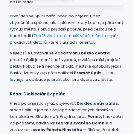
První den ve Splitu začni hned po příjezdu, bez
zbytečného spěchu, ale s plánem, který kopíruje přirozený
rytmus města. Pokud přijíždíš poprvé, před cestou se ti
bude hodit i
Top 15 věcí, které musíš vědět o Splitu
— pár
praktických detailů, které ti usnadní orientaci.
Nejlepší je ubytovat se v apartmánu
blízko centra
,
protože Split je menší, než vypadá, a většinu míst projdeš
pěšky. Pokud se ti nechce chodit, městské autobusy jezdí
často; jízdenky kup přes aplikaci
Promet Split
— jsou
levnější a aplikace je praktická i pro dopravu z letiště.
Ráno: Diokleciánův palác
Hned po příjezdu vyraz objevovat
Diokleciánův palác
,
srdce Splitu a jeden z nejlépe zachovaných římských
komplexů ve Středomoří. Projdi se přes
Peristyl
, nakoukni
do podzemí, navštiv
katedrálu svatého Domnia
a
zastav se u
sochy Řehoře Ninského
— říká se, že dotek