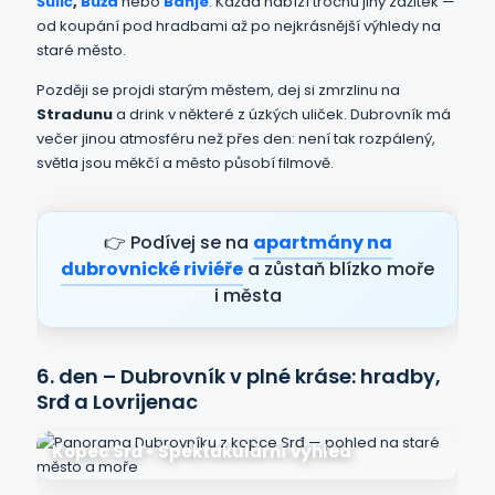
Šulić
,
Buža
nebo
Banje
. Každá nabízí trochu jiný zážitek —
od koupání pod hradbami až po nejkrásnější výhledy na
staré město.
Později se projdi starým městem, dej si zmrzlinu na
Stradunu
a drink v některé z úzkých uliček. Dubrovník má
večer jinou atmosféru než přes den: není tak rozpálený,
světla jsou měkčí a město působí filmově.
👉 Podívej se na
apartmány na
dubrovnické riviéře
a zůstaň blízko moře
i města
6. den – Dubrovník v plné kráse: hradby,
Srđ a Lovrijenac
Kopec Srđ • Spektakulární výhled