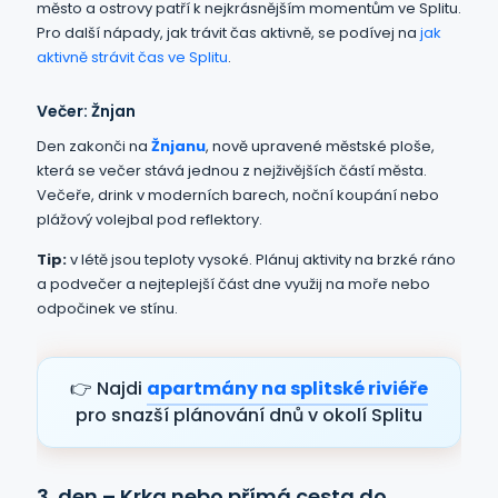
město a ostrovy patří k nejkrásnějším momentům ve Splitu.
Pro další nápady, jak trávit čas aktivně, se podívej na
jak
aktivně strávit čas ve Splitu
.
Večer: Žnjan
Den zakonči na
Žnjanu
, nově upravené městské ploše,
která se večer stává jednou z nejživějších částí města.
Večeře, drink v moderních barech, noční koupání nebo
plážový volejbal pod reflektory.
Tip:
v létě jsou teploty vysoké. Plánuj aktivity na brzké ráno
a podvečer a nejteplejší část dne využij na moře nebo
odpočinek ve stínu.
👉 Najdi
apartmány na splitské riviéře
pro snazší plánování dnů v okolí Splitu
3. den – Krka nebo přímá cesta do