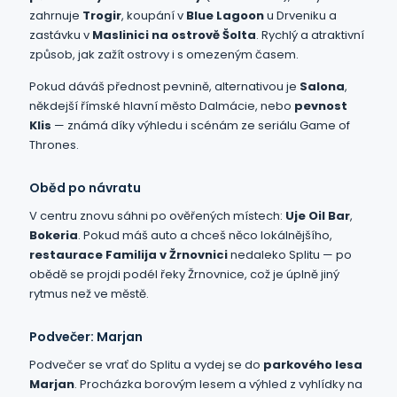
zahrnuje
Trogir
, koupání v
Blue Lagoon
u Drveniku a
zastávku v
Maslinici na ostrově Šolta
. Rychlý a atraktivní
způsob, jak zažít ostrovy i s omezeným časem.
Pokud dáváš přednost pevnině, alternativou je
Salona
,
někdejší římské hlavní město Dalmácie, nebo
pevnost
Klis
— známá díky výhledu i scénám ze seriálu Game of
Thrones.
Oběd po návratu
V centru znovu sáhni po ověřených místech:
Uje Oil Bar
,
Bokeria
. Pokud máš auto a chceš něco lokálnějšího,
restaurace Familija v Žrnovnici
nedaleko Splitu — po
obědě se projdi podél řeky Žrnovnice, což je úplně jiný
rytmus než ve městě.
Podvečer: Marjan
Podvečer se vrať do Splitu a vydej se do
parkového lesa
Marjan
. Procházka borovým lesem a výhled z vyhlídky na