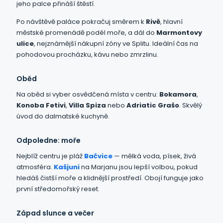
jeho palce přináší štěstí.
Po návštěvě paláce pokračuj směrem k
Rivě
, hlavní
městské promenádě podél moře, a dál do
Marmontovy
ulice
, nejznámější nákupní zóny ve Splitu. Ideální čas na
pohodovou procházku, kávu nebo zmrzlinu.
Oběd
Na oběd si vyber osvědčená místa v centru:
Bokamora
,
Konoba Fetivi
,
Villa Spiza
nebo
Adriatic Grašo
. Skvělý
úvod do dalmatské kuchyně.
Odpoledne: moře
Nejblíž centru je pláž
Bačvice
— mělká voda, písek, živá
atmosféra.
Kašjuni
na Marjanu jsou lepší volbou, pokud
hledáš čistší moře a klidnější prostředí. Obojí funguje jako
první středomořský reset.
Západ slunce a večer