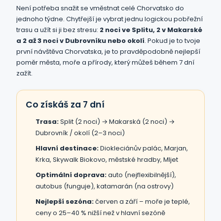
Není potřeba snažit se vměstnat celé Chorvatsko do
jednoho týdne. Chytřejší je vybrat jednu logickou pobřežní
trasu a užít si ji bez stresu:
2 noci ve Splitu, 2 v Makarské
a 2 až 3 noci v Dubrovníku nebo okolí
. Pokud je to tvoje
první návštěva Chorvatska, je to pravděpodobně nejlepší
poměr města, moře a přírody, který můžeš během 7 dní
zažít.
Co získáš za 7 dní
Trasa:
Split (2 noci) → Makarská (2 noci) →
Dubrovník / okolí (2–3 noci)
Hlavní destinace:
Diokleciánův palác, Marjan,
Krka, Skywalk Biokovo, městské hradby, Mljet
Optimální doprava:
auto (nejflexibilnější),
autobus (funguje), katamarán (na ostrovy)
Nejlepší sezóna:
červen a září – moře je teplé,
ceny o 25–40 % nižší než v hlavní sezóně