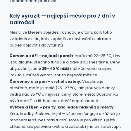
katamaránem přes Hvar.
Kdy vyrazit — nejlepší měsíc pro 7 dní v
Dalmácii
Měsíc, ve kterém pojedeš, rozhoduje o tom, kolik toho
zvládneš v klidu, kolik zaplatíš za ubytování a jak moc
budeš bojovat s davy turistů.
Červen a září – nejlepší poměr.
Moře má 22–25 °C, dny
jsou dlouhé, všechno funguje a davy jsou snesitelné. Ceny
ubytování jsou
o 25–40 % nižší
než v červenci a srpnu.
Pokud si můžeš vybrat, jsou to nejlepší měsíce.
Červenec a srpen – vrchol sezóny.
Všechno je
otevřené, moře je teplé (25–27 °C), ale jsou velké davy,
vedra nad 35 °C a nejvyšší ceny. Staré město Dubrovníku
bývá mezi 11. a 16. hodinou téměř neprůchodné.
Květen a říjen – pro ty, kdo jedou hlavně za městy.
Krka, hradby, Biokovo, Mljet — všechno funguje a zážitek je
mnohem lepší bez mas turistů. Moře je pro většinu ještě
chladné, ale polovina května a začátek října umí překvapit