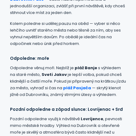
jednodušší organizaci, zvlášť při první návštěvě, kdy chceš
stihnout více míst za jeden den.
Kolem poledne si udělej pauzu na oběd — vyber si něco
lehčího uvnitř starého města nebo těsně za ním, aby ses
vyhnul největším davům. Po obědě je ideální čas na
odpočinek nebo únik před horkem.
Odpoledne: moře
Odpoledne věnuj moři. Nejblíž je
pláž Banje
s výhledem
na staré město,
Sveti Jakov
je lepší volba, pokud chceš
klidnější a čistší moře. Pokud jsi připravený na krátkou jízdu
za město, vyhraď si čas na
pláž Pasjača
— skrytý klenot
jižně od Dubrovníku, známý strmými útesy a výhledem.
Pozdní odpoledne a západ slunce: Lovrijenac + Srđ
Pozdní odpoledne využij k návštěvě
Lovrijence
, pevnosti
mimo městské hradby. Výhled na Dubrovník a otevřené
moře je skvělý a atmosféra bývá často klidnější než u