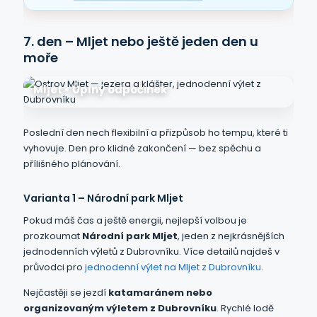
7. den – Mljet nebo ještě jeden den u
moře
Mljet • Úplný odpočinek
Poslední den nech flexibilní a přizpůsob ho tempu, které ti
vyhovuje. Den pro klidné zakončení — bez spěchu a
přílišného plánování.
Varianta 1 – Národní park Mljet
Pokud máš čas a ještě energii, nejlepší volbou je
prozkoumat
Národní park Mljet
, jeden z nejkrásnějších
jednodenních výletů z Dubrovníku. Více detailů najdeš v
průvodci pro
jednodenní výlet na Mljet z Dubrovníku
.
Nejčastěji se jezdí
katamaránem nebo
organizovaným výletem z Dubrovníku
. Rychlé lodě