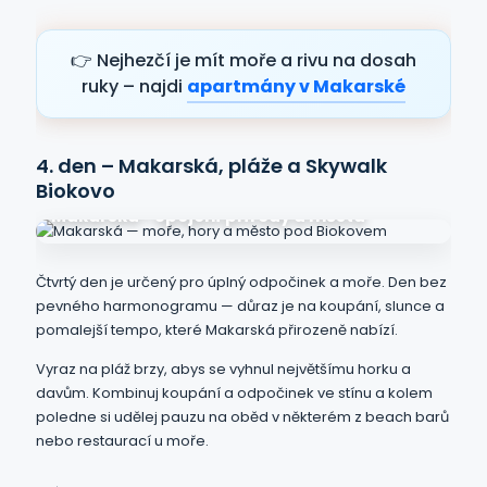
👉 Nejhezčí je mít moře a rivu na dosah
ruky – najdi
apartmány v Makarské
4. den – Makarská, pláže a Skywalk
Biokovo
Makarská • Spojení přírody a města
Čtvrtý den je určený pro úplný odpočinek a moře. Den bez
pevného harmonogramu — důraz je na koupání, slunce a
pomalejší tempo, které Makarská přirozeně nabízí.
Vyraz na pláž brzy, abys se vyhnul největšímu horku a
davům. Kombinuj koupání a odpočinek ve stínu a kolem
poledne si udělej pauzu na oběd v některém z beach barů
nebo restaurací u moře.