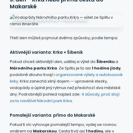
Makarské
Národní park Krka • Oáza klidu
Třetí den můžeš pojmout dvěma způsoby, podle tempa.
Aktivnější varianta: Krka + Šibenik
Pokud chceš aktivnější den, udělej si výlet do
Šibeniku
a
Národního parku Krka
. Ze Splitu je to asi
1 hodina jízdy
,
podobně dlouho trvají i
organizované výlety a autobusové
linky
. Krka zanechá silný dojem — upravené stezky,
vodopády a úplně jiný rytmus než předchozí dva městské
dny. Podrobnější pohled najdeš zde:
4 důvody, proč stojí
za to navštívit Národní park Krka
.
Pomalejší varianta: přímo do Makarské
Pokud ti víc vyhovuje pomalejší tempo, vydej se rovnou
směrem na
Makarskou
. Cesta trvá asi
1 hodinu
, ale v