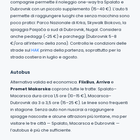
compagnie permette il noleggio one-way tra Spalato e
Dubrovnik con un piccolo supplemento (15–40 €). L’auto ti
permette di raggiungere luoghi che senza macchina sono
poco pratici: Parco Nazionale di Krka, Skywalk Biokovo, la
spiaggia Pasjača a sud di Dubrovnik, Nugal. Considera
anche pedaggi (~25 €) e parcheggi (Dubrovnik 5–8
€/ora all’interno della zona). Controlla le condizioni delle
strade sul
HAK
prima della partenza, soprattutto per la
strada costiera in luglio e agosto.
Autobus
Alternativa valida ed economica.
FlixBus
,
Arriva
e
Promet Makarska
coprono tutte le tratte: Spalato–
Macarsca dura circa 1,5 ore (10–15 €), Macarsca–
Dubrovnik da 3 a 3,5 ore (15–25 €). Le linee sono frequenti
in stagione. Senza auto non riuscirai a raggiungere
spiagge nascoste e alcune attrazioni più lontane, ma per
visitare le tre città — Spalato, Macarsca e Dubrovnik —
l’autobus è più che sufficiente.