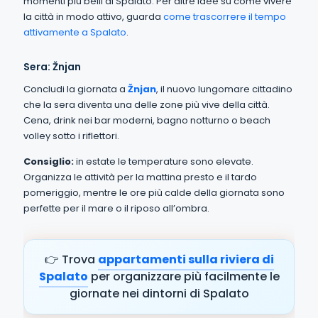
momenti più belli di Spalato. Per altre idee su come vivere
la città in modo attivo, guarda
come trascorrere il tempo
attivamente a Spalato
.
Sera: Žnjan
Concludi la giornata a
Žnjan
, il nuovo lungomare cittadino
che la sera diventa una delle zone più vive della città.
Cena, drink nei bar moderni, bagno notturno o beach
volley sotto i riflettori.
Consiglio:
in estate le temperature sono elevate.
Organizza le attività per la mattina presto e il tardo
pomeriggio, mentre le ore più calde della giornata sono
perfette per il mare o il riposo all’ombra.
👉 Trova
appartamenti sulla riviera di
Spalato
per organizzare più facilmente le
giornate nei dintorni di Spalato