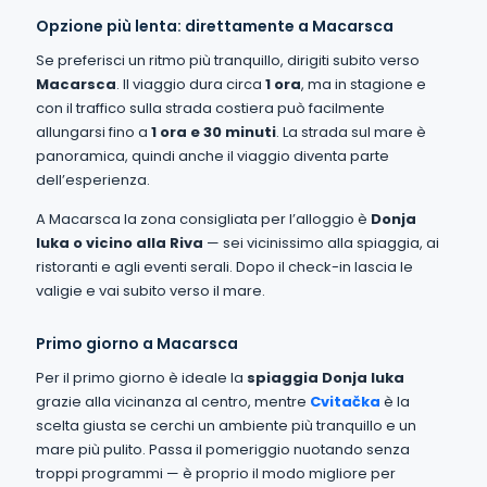
Opzione più lenta: direttamente a Macarsca
Se preferisci un ritmo più tranquillo, dirigiti subito verso
Macarsca
. Il viaggio dura circa
1 ora
, ma in stagione e
con il traffico sulla strada costiera può facilmente
allungarsi fino a
1 ora e 30 minuti
. La strada sul mare è
panoramica, quindi anche il viaggio diventa parte
dell’esperienza.
A Macarsca la zona consigliata per l’alloggio è
Donja
luka o vicino alla Riva
— sei vicinissimo alla spiaggia, ai
ristoranti e agli eventi serali. Dopo il check-in lascia le
valigie e vai subito verso il mare.
Primo giorno a Macarsca
Per il primo giorno è ideale la
spiaggia Donja luka
grazie alla vicinanza al centro, mentre
Cvitačka
è la
scelta giusta se cerchi un ambiente più tranquillo e un
mare più pulito. Passa il pomeriggio nuotando senza
troppi programmi — è proprio il modo migliore per