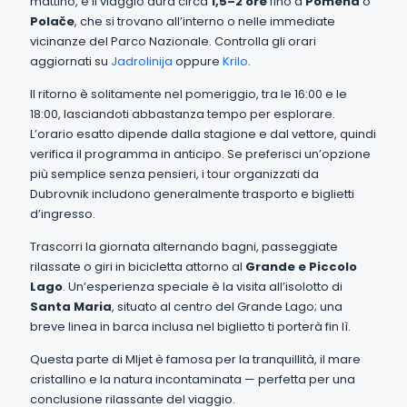
mattino, e il viaggio dura circa
1,5–2 ore
fino a
Pomena
o
Polače
, che si trovano all’interno o nelle immediate
vicinanze del Parco Nazionale. Controlla gli orari
aggiornati su
Jadrolinija
oppure
Krilo
.
Il ritorno è solitamente nel pomeriggio, tra le 16:00 e le
18:00, lasciandoti abbastanza tempo per esplorare.
L’orario esatto dipende dalla stagione e dal vettore, quindi
verifica il programma in anticipo. Se preferisci un’opzione
più semplice senza pensieri, i tour organizzati da
Dubrovnik includono generalmente trasporto e biglietti
d’ingresso.
Trascorri la giornata alternando bagni, passeggiate
rilassate o giri in bicicletta attorno al
Grande e Piccolo
Lago
. Un’esperienza speciale è la visita all’isolotto di
Santa Maria
, situato al centro del Grande Lago; una
breve linea in barca inclusa nel biglietto ti porterà fin lì.
Questa parte di Mljet è famosa per la tranquillità, il mare
cristallino e la natura incontaminata — perfetta per una
conclusione rilassante del viaggio.