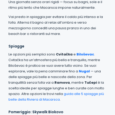
Una giornata senza orari rigidi — focus su bagni, sole e il
ritmo più lento che Macarsca impone naturalmente.
Vai presto in spiaggia per evitare il caldo più intenso e la
folla. Alterna il bagno al relax all’ombra e verso
mezzogiorno concediti una pausa pranzo in uno dei
beach bar o ristoranti sul mare.
Spiagge
Le opzioni più semplici sono
Cvitačka
e
Biloševac
.
Cvitačka ha un’atmosfera più bella e tranquilla, mentre
Biloševac è pratica se vuoi avere tutto vicino. Se vuoi
esplorare, vale la pena camminare fino a
Nugal
— una
delle spiagge più belle e nascoste della zona. Per
tranquillità senza folla vai a
Ramova
, mentre
Tučepi
è la
scelta ideale per spiagge lunghe e ben curate con molto
spazio. Altre opzioni le trovi nella
guida alle 5 spiagge più
belle della Riviera di Macarsca
.
Pomeriggio: Skywalk Biokovo