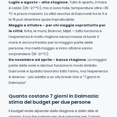
Luglio e agosto – alta stagione.
Tutto è aperto, il mare
è caldo (25–27 °C), ma ci sono folle, temperature oltre i 35
°C e prezzi massimi. La città vecchia di Dubrovnik tra le 11 e
le 16 può diventare quasi impraticabile.
Maggio e ottobre – per chi viaggia soprattutto per
le città.
Krka, le mura, Biokovo, Mljet — tutto funziona e
l’esperienza è molto migliore senza masse di turisti. Il
mare è ancora freddo per la maggior parte delle
persone, ma metà maggio e inizio ottobre sanno
sorprendere (19–21 °C).
Da novembre ad aprile – bassa stagione.
La maggior
parte delle isole e dei tour funziona in modo limitato.
Dubrovnik e Spalato lavorano tutto l’anno, ma l’esperienza
è diversa – più adatta a un city break che a “7 giorni in
Dalmazia”.
Quanto costano 7 giorni in Dalmazia:
stima del budget per due persone
Il budget reale dipende dalla stagione e dallo stile di
viaggio. Ecco tre scenari per due persone per 7 giorni,