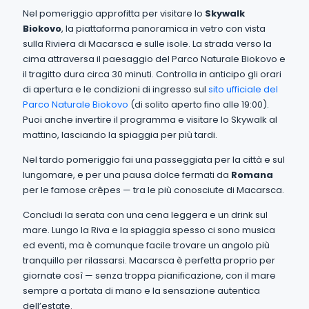
Nel pomeriggio approfitta per visitare lo
Skywalk
Biokovo
, la piattaforma panoramica in vetro con vista
sulla Riviera di Macarsca e sulle isole. La strada verso la
cima attraversa il paesaggio del Parco Naturale Biokovo e
il tragitto dura circa 30 minuti. Controlla in anticipo gli orari
di apertura e le condizioni di ingresso sul
sito ufficiale del
Parco Naturale Biokovo
(di solito aperto fino alle 19:00).
Puoi anche invertire il programma e visitare lo Skywalk al
mattino, lasciando la spiaggia per più tardi.
Nel tardo pomeriggio fai una passeggiata per la città e sul
lungomare, e per una pausa dolce fermati da
Romana
per le famose crêpes — tra le più conosciute di Macarsca.
Concludi la serata con una cena leggera e un drink sul
mare. Lungo la Riva e la spiaggia spesso ci sono musica
ed eventi, ma è comunque facile trovare un angolo più
tranquillo per rilassarsi. Macarsca è perfetta proprio per
giornate così — senza troppa pianificazione, con il mare
sempre a portata di mano e la sensazione autentica
dell’estate.