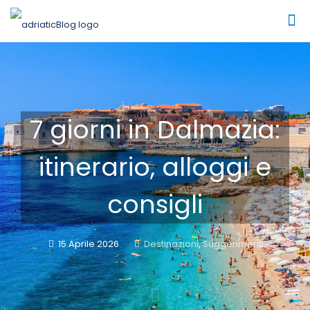
7 giorni in Dalmazia:
itinerario, alloggi e
consigli
15 Aprile 2026
Destinazioni
,
Suggerimenti