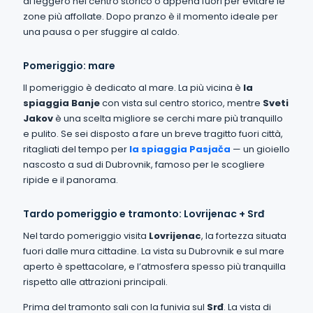
di leggero nel centro storico o appena fuori per evitare le
zone più affollate. Dopo pranzo è il momento ideale per
una pausa o per sfuggire al caldo.
Pomeriggio: mare
Il pomeriggio è dedicato al mare. La più vicina è
la
spiaggia Banje
con vista sul centro storico, mentre
Sveti
Jakov
è una scelta migliore se cerchi mare più tranquillo
e pulito. Se sei disposto a fare un breve tragitto fuori città,
ritagliati del tempo per
la spiaggia Pasjača
— un gioiello
nascosto a sud di Dubrovnik, famoso per le scogliere
ripide e il panorama.
Tardo pomeriggio e tramonto: Lovrijenac + Srđ
Nel tardo pomeriggio visita
Lovrijenac
, la fortezza situata
fuori dalle mura cittadine. La vista su Dubrovnik e sul mare
aperto è spettacolare, e l’atmosfera spesso più tranquilla
rispetto alle attrazioni principali.
Prima del tramonto sali con la funivia sul
Srđ
. La vista di