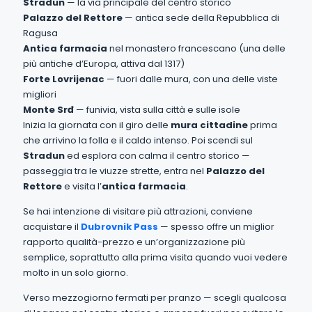
Stradun
— la via principale del centro storico
Palazzo del Rettore
— antica sede della Repubblica di
Ragusa
Antica farmacia
nel monastero francescano (una delle
più antiche d’Europa, attiva dal 1317)
Forte Lovrijenac
— fuori dalle mura, con una delle viste
migliori
Monte Srđ
— funivia, vista sulla città e sulle isole
Inizia la giornata con il giro delle
mura cittadine
prima
che arrivino la folla e il caldo intenso. Poi scendi sul
Stradun
ed esplora con calma il centro storico —
passeggia tra le viuzze strette, entra nel
Palazzo del
Rettore
e visita l’
antica farmacia
.
Se hai intenzione di visitare più attrazioni, conviene
acquistare il
Dubrovnik Pass
— spesso offre un miglior
rapporto qualità-prezzo e un’organizzazione più
semplice, soprattutto alla prima visita quando vuoi vedere
molto in un solo giorno.
Verso mezzogiorno fermati per pranzo — scegli qualcosa