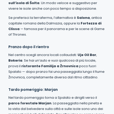
sull’isola di Šolta
. Un modo veloce e suggestivo per
vivere le isole anche con poco tempo a disposizione.
Se preferisci la terraferma, l’alternativa è
Salona
, antica
capitale romana della Dalmazia, oppure la
Fortezza di
Clissa
— famosa per il panorama e per le scene di Game
of Thrones.
Pranzo dopo il rientro
Nel centro scegli ancora locali collaudati:
Uje Oil Bar
,
Bokeria
. Se hai un’auto e vuoi qualcosa di più locale,
prova il
ristorante Familija a Žrnovnica
poco fuori
Spalato — dopo pranzo fai una passeggiata lungo il fiume
Žrnovnica, completamente diversa dal ritmo cittadino.
Tardo pomeriggio: Marjan
Nel tardo pomeriggio torna a Spalato e dirigiti verso il
parco forestale Marjan
. La passeggiata nella pineta e
la vista dal belvedere sulla città e sulle isole sono uno dei