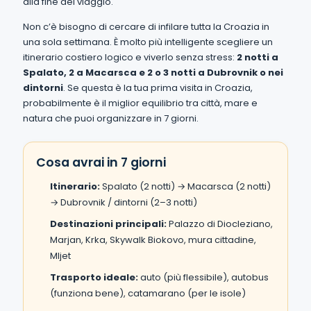
alla fine del viaggio.
Non c’è bisogno di cercare di infilare tutta la Croazia in
una sola settimana. È molto più intelligente scegliere un
itinerario costiero logico e viverlo senza stress:
2 notti a
Spalato, 2 a Macarsca e 2 o 3 notti a Dubrovnik o nei
dintorni
. Se questa è la tua prima visita in Croazia,
probabilmente è il miglior equilibrio tra città, mare e
natura che puoi organizzare in 7 giorni.
Cosa avrai in 7 giorni
Itinerario:
Spalato (2 notti) → Macarsca (2 notti)
→ Dubrovnik / dintorni (2–3 notti)
Destinazioni principali:
Palazzo di Diocleziano,
Marjan, Krka, Skywalk Biokovo, mura cittadine,
Mljet
Trasporto ideale:
auto (più flessibile), autobus
(funziona bene), catamarano (per le isole)