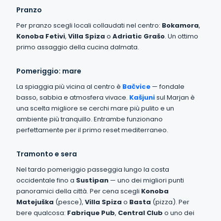
Pranzo
Per pranzo scegli locali collaudati nel centro:
Bokamora
,
Konoba Fetivi
,
Villa Spiza
o
Adriatic Grašo
. Un ottimo
primo assaggio della cucina dalmata.
Pomeriggio: mare
La spiaggia più vicina al centro è
Bačvice
— fondale
basso, sabbia e atmosfera vivace.
Kašjuni
sul Marjan è
una scelta migliore se cerchi mare più pulito e un
ambiente più tranquillo. Entrambe funzionano
perfettamente per il primo reset mediterraneo.
Tramonto e sera
Nel tardo pomeriggio passeggia lungo la costa
occidentale fino a
Sustipan
— uno dei migliori punti
panoramici della città. Per cena scegli
Konoba
Matejuška
(pesce),
Villa Spiza
o
Basta
(pizza). Per
bere qualcosa:
Fabrique Pub
,
Central Club
o uno dei