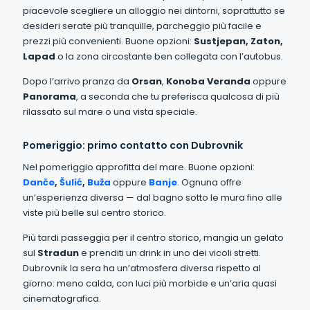
piacevole scegliere un alloggio nei dintorni, soprattutto se
desideri serate più tranquille, parcheggio più facile e
prezzi più convenienti. Buone opzioni:
Sustjepan, Zaton,
Lapad
o la zona circostante ben collegata con l’autobus.
Dopo l’arrivo pranza da
Orsan
,
Konoba Veranda
oppure
Panorama
, a seconda che tu preferisca qualcosa di più
rilassato sul mare o una vista speciale.
Pomeriggio: primo contatto con Dubrovnik
Nel pomeriggio approfitta del mare. Buone opzioni:
Danče
,
Šulić
,
Buža
oppure
Banje
. Ognuna offre
un’esperienza diversa — dal bagno sotto le mura fino alle
viste più belle sul centro storico.
Più tardi passeggia per il centro storico, mangia un gelato
sul
Stradun
e prenditi un drink in uno dei vicoli stretti.
Dubrovnik la sera ha un’atmosfera diversa rispetto al
giorno: meno calda, con luci più morbide e un’aria quasi
cinematografica.