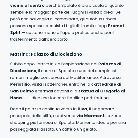
vicino al centro
perché Spalato è più piccola di quanto
sembri e la maggior parte dei luoghi si visita a piedi. Se
però non hai voglia di camminare, gli autobus urbani
passano spesso; acquista i biglietti tramite l’app
Promet
Split
— costano meno e l’app è pratica anche per il
trasferimento dall’aeroporto.
Mattina: Palazzo di Diocleziano
Subito dopo l’arrivo inizia l’esplorazione del
Palazzo di
Diocleziano
, il cuore di Spalato e uno dei complessi
romani meglio conservati del Mediterraneo. Attraversa il
Peristilio
, visita i sotterranei, entra nella
cattedrale di
San Doimo
e fermati davanti alla
statua di Gregorio di
Nona
— si dice che toccare il pollice porti fortuna.
Dopo il palazzo continua verso la
Riva
, il lungomare
principale della città, e poi verso
via Marmont
, la zona
shopping più famosa di Spalato. Momento ideale per una
passeggiata rilassata, un caffè o un gelato.