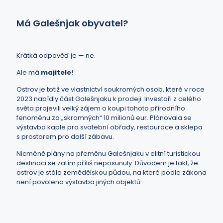
Má Galešnjak obyvatel?
Krátká odpověď je — ne.
Ale má
majitele
!
Ostrov je totiž ve vlastnictví soukromých osob, které v roce
2023 nabídly část Galešnjaku k prodeji. Investoři z celého
světa projevili velký zájem o koupi tohoto přírodního
fenoménu za „skromných“ 10 milionů eur. Plánovala se
výstavba kaple pro svatební obřady, restaurace a sklepa
s prostorem pro další zábavu.
Nicméně plány na přeměnu Galešnjaku v elitní turistickou
destinaci se zatím příliš neposunuly. Důvodem je fakt, že
ostrov je stále zemědělskou půdou, na které podle zákona
není povolena výstavba jiných objektů.