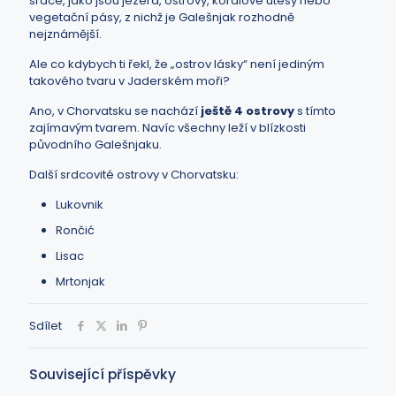
srdce, jako jsou jezera, ostrovy, korálové útesy nebo
vegetační pásy, z nichž je Galešnjak rozhodně
nejznámější.
Ale co kdybych ti řekl, že „ostrov lásky“ není jediným
takového tvaru v Jaderském moři?
Ano, v Chorvatsku se nachází
ještě 4 ostrovy
s tímto
zajímavým tvarem. Navíc všechny leží v blízkosti
původního Galešnjaku.
Další srdcovité ostrovy v Chorvatsku:
Lukovnik
Rončić
Lisac
Mrtonjak
Sdílet
Související příspěvky