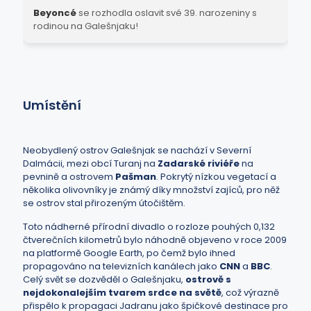
Beyoncé
se rozhodla oslavit své 39. narozeniny s
rodinou na Galešnjaku!
Umístění
Neobydlený ostrov Galešnjak se nachází v Severní
Dalmácii, mezi obcí Turanj na
Zadarské riviéře
na
pevnině a ostrovem
Pašman
. Pokrytý nízkou vegetací a
několika olivovníky je známý díky množství zajíců, pro něž
se ostrov stal přirozeným útočištěm.
Toto nádherné přírodní divadlo o rozloze pouhých 0,132
čtverečních kilometrů bylo náhodně objeveno v roce 2009
na platformě Google Earth, po čemž bylo ihned
propagováno na televizních kanálech jako
CNN
a
BBC
.
Celý svět se dozvěděl o Galešnjaku,
ostrově s
nejdokonalejším tvarem srdce na světě
, což výrazně
přispělo k propagaci Jadranu jako špičkové destinace pro