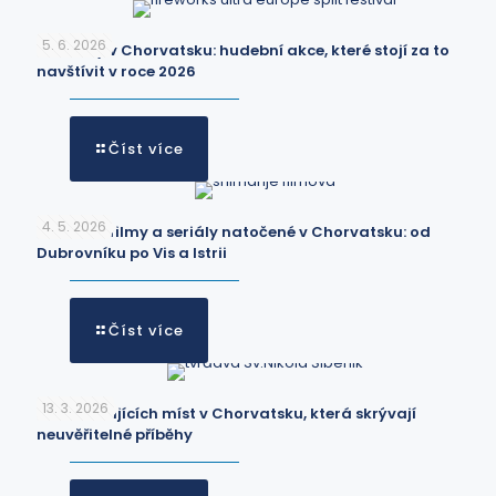
5. 6. 2026
Festivaly v Chorvatsku: hudební akce, které stojí za to
navštívit v roce 2026
Číst více
4. 5. 2026
Oblíbené filmy a seriály natočené v Chorvatsku: od
Dubrovníku po Vis a Istrii
Číst více
13. 3. 2026
30 fascinujících míst v Chorvatsku, která skrývají
neuvěřitelné příběhy