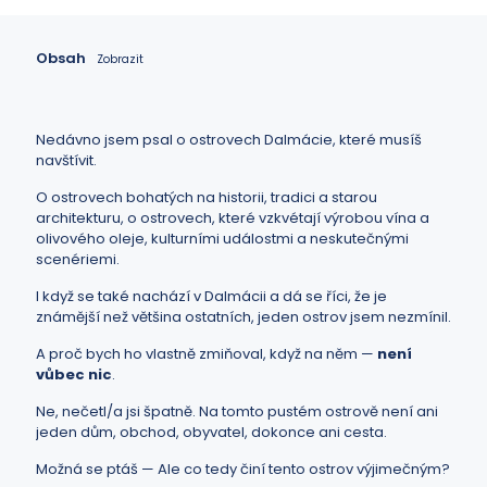
Obsah
Zobrazit
Nedávno jsem psal o
ostrovech Dalmácie, které musíš
navštívit
.
O ostrovech bohatých na historii, tradici a starou
architekturu, o ostrovech, které vzkvétají výrobou vína a
olivového oleje, kulturními událostmi a neskutečnými
scenériemi.
I když se také nachází v
Dalmácii
a dá se říci, že je
známější než většina ostatních, jeden ostrov jsem nezmínil.
A proč bych ho vlastně zmiňoval, když na něm —
není
vůbec nic
.
Ne, nečetl/a jsi špatně. Na tomto pustém ostrově není ani
jeden dům, obchod, obyvatel, dokonce ani cesta.
Možná se ptáš — Ale co tedy činí tento ostrov výjimečným?