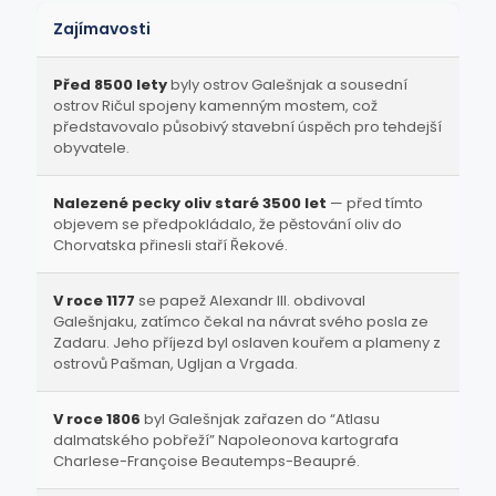
Zajímavosti
Před 8500 lety
byly ostrov Galešnjak a sousední
ostrov Ričul spojeny kamenným mostem, což
představovalo působivý stavební úspěch pro tehdejší
obyvatele.
Nalezené pecky oliv staré 3500 let
— před tímto
objevem se předpokládalo, že pěstování oliv do
Chorvatska přinesli staří Řekové.
V roce 1177
se papež Alexandr III. obdivoval
Galešnjaku, zatímco čekal na návrat svého posla ze
Zadaru. Jeho příjezd byl oslaven kouřem a plameny z
ostrovů Pašman, Ugljan a Vrgada.
V roce 1806
byl Galešnjak zařazen do “Atlasu
dalmatského pobřeží” Napoleonova kartografa
Charlese-Françoise Beautemps-Beaupré.