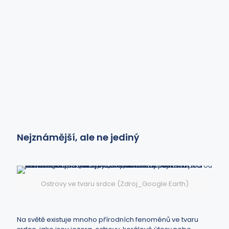
Nejznámější, ale ne jediný
Ostrovy ve tvaru srdce (Zdroj_Google Earth)
Na světě existuje mnoho přírodních fenoménů ve tvaru