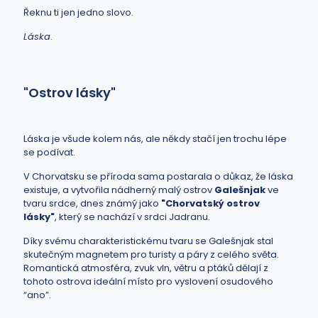
Řeknu ti jen jedno slovo.
Láska
.
"Ostrov lásky"
Láska je všude kolem nás, ale někdy stačí jen trochu lépe
se podívat.
V Chorvatsku se příroda sama postarala o důkaz, že láska
existuje, a vytvořila nádherný malý ostrov
Galešnjak
ve
tvaru srdce, dnes známý jako
"Chorvatský ostrov
lásky"
, který se nachází v srdci Jadranu.
Díky svému charakteristickému tvaru se Galešnjak stal
skutečným magnetem pro turisty a páry z celého světa.
Romantická atmosféra, zvuk vln, větru a ptáků dělají z
tohoto ostrova ideální místo pro vyslovení osudového
“ano”.