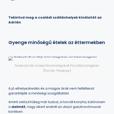
Tekintsd meg a családi szálláshelyek kínálatát az
Adrián
Gyenge minőségű ételek az éttermekben
Fedezze fel a helyi finomságokat Horvátországban
(Forrás: Pixabay)
A jó elhelyezkedés és a magas árak nem feltétlenül
garantálják a minőségi szolgáltatást.
Amint valószínűleg már tudod,
a horvát konyha
, különösen
a
dalmát
, nagy sikert aratott az utazó gasztronómusok
körében.