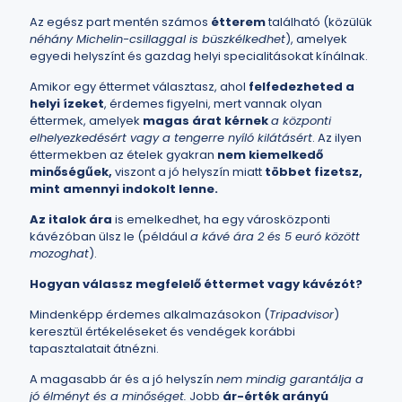
Az egész part mentén számos
étterem
található (közülük
néhány Michelin-csillaggal is büszkélkedhet
), amelyek
egyedi helyszínt és gazdag helyi specialitásokat kínálnak.
Amikor egy éttermet választasz, ahol
felfedezheted a
helyi ízeket
, érdemes figyelni, mert vannak olyan
éttermek, amelyek
magas árat kérnek
a központi
elhelyezkedésért vagy a tengerre nyíló kilátásért
. Az ilyen
éttermekben az ételek gyakran
nem kiemelkedő
minőségűek,
viszont a jó helyszín miatt
többet fizetsz,
mint amennyi indokolt lenne.
Az italok ára
is emelkedhet, ha egy városközponti
kávézóban ülsz le (például
a kávé ára 2 és 5 euró között
mozoghat
).
Hogyan válassz megfelelő éttermet vagy kávézót?
Mindenképp érdemes alkalmazásokon (
Tripadvisor
)
keresztül értékeléseket és vendégek korábbi
tapasztalatait átnézni.
A magasabb ár és a jó helyszín
nem mindig garantálja a
jó élményt és a minőséget.
Jobb
ár-érték arányú