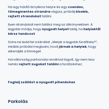
Ha egy hűsítő árnyékos helyre és egy
csendes,
tömegmentes strandra
vágysz, próbálj
kisebb,
rejtett strandokat
találni.
Ilyen strandokat nem találsz meg az útikönyvekben. A
legjobb módja, hogy
nyugodt helyet
találj, ha
helyiektől
kérsz tanácsot
.
Soha ne tedd fel a kérdést: „Melyik a legjobb fürdőhely?”,
inkább próbáld megtudni, hová
járnak a helyiek
, hogy
elkerüljék a tömeget.
Horvátország partvonala rendkívül tagolt, így nem lesz
nehéz
rejtett zugokat találni
a fürdőzéshez.
Foglalj szállást a nyugodt pihenéshez
Parkolás