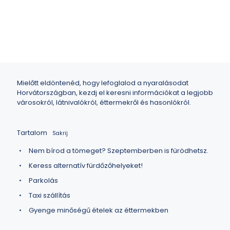
2024.08.21.
Tippek
Mielőtt eldöntenéd, hogy lefoglalod a nyaralásodat
Horvátországban, kezdj el keresni információkat a legjobb
városokról, látnivalókról, éttermekről és hasonlókról.
Tartalom
Sakrij
Nem bírod a tömeget? Szeptemberben is fürödhetsz.
Keress alternatív fürdőzőhelyeket!
Parkolás
Taxi szállítás
Gyenge minőségű ételek az éttermekben