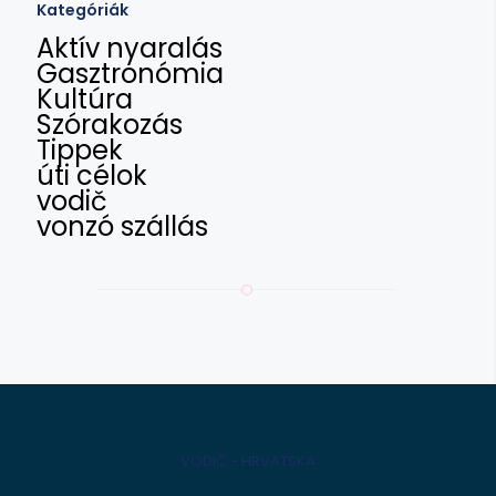
Kategóriák
Aktív nyaralás
Gasztronómia
Kultúra
Szórakozás
Tippek
úti célok
vodič
vonzó szállás
VODIČ - HRVATSKA