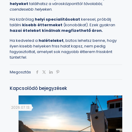
helyeket
találhatsz a
városközponttól távolabbi,
csendesebb helyeken.
Ha kizárólag
helyi specialitásokat
keresel, próbálj
találni
kisebb éttermeket
(konobákat). Ezek gyakran
hazai ételeket kínálnak megfizethető áron.
Ha kedveled a
halételeket
, biztos lehetsz benne, hogy
ilyen kisebb helyeken friss halat kapsz, nem pedig
fagyasztottat, amelyet sok nagyobb étterem frissként
tüntet fel.
Megosztás
Kapcsolódó bejegyzések
2026.07.13.