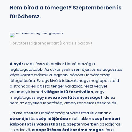
Nem bírod a tömeget? Szeptemberben is
fürödhetsz.
Horvátországi tengerpart (Forrás: Pixabay)
A nyár
az az évszak, amikor Horvátország a
leglátogatottabb. Az útikönyvek szerint
június és augusztus
vége közötti időszak
a legjobb időpont Horvátország
látogatására. Ez egy kiváló időszak, hogy megtapasztald
a
strandok és a tiszta tenger varázsát
, részt vegyél
valamelyik ismert
világszintű fesztiválon
, vagy
meglátogass egy
nevezetes látványosságot
, de ez
nem az egyetlen lehetőség, amely rendelkezésedre áll.
Ha kifejezetten Horvátországot választod úti célnak a
strandjai
és
szép időjárása
miatt, akkor
szeptemberi
időpontot is választhatsz
. Szeptemberben az időjárás
is kedvező,
a napsütéses órák száma magas
, és a