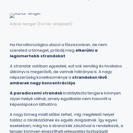
Adriai-tenger (Forrás: Unsplash)
Ha Horvátországba utazol a főszezonban, de nem
szereted a tömeget, próbálj meg
elkerülni a
legismertebb strandokat
.
A strandok valóban egyediek
, ezt sok vendég és hivatalos
útikönyv is megerősíti, de vannak hátrányai is. A nagy
népszerűség következménye a
strandokon lévő
emberek nagy koncentrációja
.
A paradicsomi strandok
kristálytiszta tengere könnyen
olyan hellyé válhat, amely egyáltalán nem hasonlít a
képeslapokon láthatóra.
A nagy tömeg miatt
időbe telhet, míg megfelelő helyet
találsz a törölköződnek
és egyéb dolgaidnak. Így egyes
esetekben, még ha a strand kék zászlóval is rendelkezik, a
tenger könnyen elveszítheti jellegzetes tisztaságát.