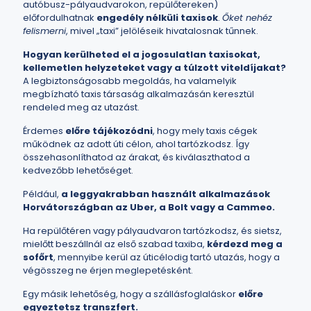
autóbusz-pályaudvarokon, repülőtereken)
előfordulhatnak
engedély nélküli taxisok
.
Őket nehéz
felismerni
, mivel „taxi” jelöléseik hivatalosnak tűnnek.
Hogyan kerülheted el a jogosulatlan taxisokat,
kellemetlen helyzeteket vagy a túlzott viteldíjakat?
A legbiztonságosabb megoldás, ha valamelyik
megbízható taxis társaság alkalmazásán keresztül
rendeled meg az utazást.
Érdemes
előre tájékozódni
, hogy mely taxis cégek
működnek az adott úti célon, ahol tartózkodsz. Így
összehasonlíthatod az árakat, és kiválaszthatod a
kedvezőbb lehetőséget.
Például,
a leggyakrabban használt alkalmazások
Horvátországban az Uber, a Bolt vagy a Cammeo.
Ha repülőtéren vagy pályaudvaron tartózkodsz, és sietsz,
mielőtt beszállnál az első szabad taxiba,
kérdezd meg
a
sofőrt
, mennyibe kerül az úticélodig tartó utazás, hogy a
végösszeg ne érjen meglepetésként.
Egy másik lehetőség, hogy a szállásfoglaláskor
előre
egyeztetsz transzfert.