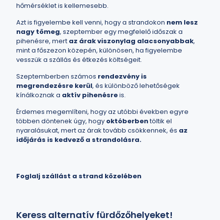
hőmérséklet is kellemesebb.
Azt is figyelembe kell venni, hogy a strandokon
nem lesz
nagy tömeg
, szeptember egy megfelelő időszak a
pihenésre, mert
az árak viszonylag alacsonyabbak
,
mint a főszezon közepén, különösen, ha figyelembe
vesszük a szállás és étkezés költségeit.
Szeptemberben számos
rendezvény is
megrendezésre kerül
, és különböző lehetőségek
kínálkoznak a
aktív pihenésre
is.
Érdemes megemlíteni, hogy az utóbbi években egyre
többen döntenek úgy, hogy
októberben
töltik el
nyaralásukat, mert az árak tovább csökkennek, és
az
időjárás is kedvező a strandolásra.
Foglalj szállást a strand közelében
Keress alternatív fürdőzőhelyeket!