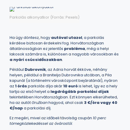
Parkolás alkonyatkor (Forrás: Pexels)
Ha úgy döntesz, hogy
autóval utazol
, a parkolás
kérdése biztosan érdekelni fog. Horvátországban
általánosságban ez jelentős
probléma
, még a helyi
lakosok számára is, különösen a nagyobb városokban és
a nyári csúcsidőszakban
.
Például
Dubrovnik
, az Adria horvát ékköve, néhány
helyen, például a Branitelja Dubrovnika utcában, a Pila
kapunál (a történelmi városközpont bejáratánál), nyáron
az
1 órás
parkolás díja akár
10 euró
is lehet, így ez a hely
tartja az első helyet a
legdrágább parkolási díjak
tekintetében Horvátországban. Ezt könnyen elkerülheted,
ha az autót
Gružban
hagyod, ahol csak
3 €/óra vagy 40
€/nap
a parkolási díj.
Ez megéri, mivel az időbeli távolság csupán
10 perc
tömegközlekedéssel az óvárostól.