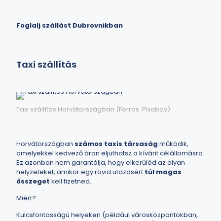
Foglalj szállást Dubrovnikban
Taxi szállítás
Taxi szállítás Horvátországban (Forrás: Pixabay)
Horvátországban
számos taxis társaság
működik,
amelyekkel kedvező áron eljuthatsz a kívánt célállomásra.
Ez azonban nem garantálja, hogy elkerülöd az olyan
helyzeteket, amikor egy rövid utazásért
túl magas
összeget
kell fizetned.
Miért?
Kulcsfontosságú helyeken (például városközpontokban,