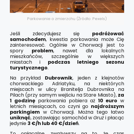
Parkowanie o zmierzchu (Źródło: Pexels)
Jeśli zdecydujesz się
podróżować
samochodem
, kwestia parkowania może Cię
zainteresować. Ogólnie w Chorwacji jest to
spory
problem
, nawet dla lokalnych
mieszkańców, szczególnie w większych
miastach i
podczas letniego sezonu
turystycznego
.
Na przykład
Dubrownik
, jeden z klejnotów
chorwackiego Adriatyku, na niektórych
miejscach w ulicy Branitelja Dubrovnika na
Pilach (przy samym wejściu na Stare Miasto),
za
1 godzinę
parkowania pobiera aż
10 euro
w
letnich miesiącach, co czyni go
najdroższym
parkingiem
w Chorwacji. Można tego łatwo
uniknąć
, zostawiając samochód w
Gruż
i płacąc
jedynie
3 €/h lub 40 €/dzień
.
To opłacalne, zważywszy na to, że czas