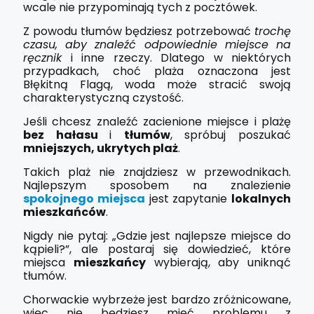
wcale nie przypominają tych z pocztówek.
Z powodu tłumów będziesz potrzebować
trochę
czasu, aby znaleźć odpowiednie miejsce na
ręcznik
i inne rzeczy. Dlatego w niektórych
przypadkach, choć plaża oznaczona jest
Błękitną Flagą, woda może stracić swoją
charakterystyczną czystość.
Jeśli chcesz znaleźć zacienione miejsce i plażę
bez hałasu
i
tłumów
, spróbuj poszukać
mniejszych, ukrytych plaż
.
Takich plaż nie znajdziesz w przewodnikach.
Najlepszym sposobem na znalezienie
spokojnego miejsca
jest zapytanie
lokalnych
mieszkańców
.
Nigdy nie pytaj: „Gdzie jest najlepsze miejsce do
kąpieli?”, ale postaraj się dowiedzieć, które
miejsca
mieszkańcy
wybierają, aby uniknąć
tłumów.
Chorwackie wybrzeże jest bardzo zróżnicowane,
więc nie będziesz mieć problemu z