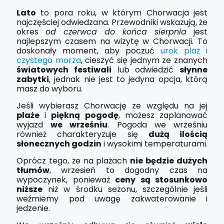
Lato
to pora roku, w którym Chorwacja jest
najczęściej odwiedzana. Przewodniki wskazują, że
okres
od czerwca do końca sierpnia
jest
najlepszym czasem na wizytę w Chorwacji. To
doskonały moment, aby poczuć
urok plaż i
czystego morza
, cieszyć się jednym ze znanych
światowych festiwali
lub odwiedzić
słynne
zabytki
, jednak nie jest to jedyna opcja, którą
masz do wyboru.
Jeśli wybierasz Chorwację ze względu na jej
plaże
i
piękną pogodę
, możesz zaplanować
wyjazd
we wrześniu
. Pogoda we wrześniu
również charakteryzuje się
dużą ilością
słonecznych godzin
i wysokimi temperaturami.
Oprócz tego, że na plażach
nie będzie dużych
tłumów
, wrzesień to dogodny czas na
wypoczynek, ponieważ
ceny są stosunkowo
niższe
niż w środku sezonu, szczególnie jeśli
weźmiemy pod uwagę zakwaterowanie i
jedzenie.