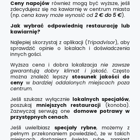
Ceny napojów
również mogą być wyższe, jeśli
zdecydujesz się na kawiarnię w centrum miasta
(np.
cena kawy może wynosić od
2 € do 5 €
).
Jak wybrać odpowiednią restaurację lub
kawiarnię?
Najlepiej skorzystaj z aplikacji (
Tripadvisor
), aby
sprawdzić opinie o lokalach i doświadczenia
innych gości.
Wyższa cena i dobra lokalizacja
nie zawsze
gwarantują dobry klimat i jakość.
Często
można znaleźć lepszy
stosunek jakości do
ceny
w
bardziej oddalonych miejscach poza
centrum.
Jeśli szukasz wyłącznie
lokalnych specjałów
,
poszukaj
mniejszych restauracji
(konoba).
Zazwyczaj serwują one
domowe potrawy w
przystępnych cenach
.
Jeśli uwielbiasz
specjały rybne
, możemy z
pełnym przekonaniem powiedzieć, że w takich
miejscach dostaniesz świeżą rybę, zamiast