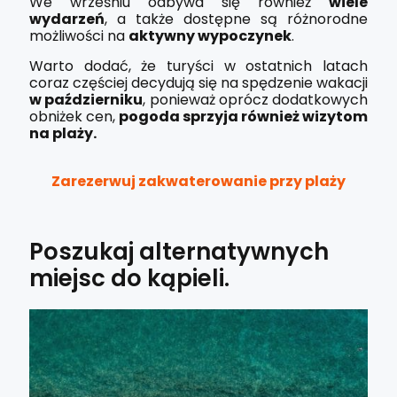
We wrześniu odbywa się również
wiele
wydarzeń
, a także dostępne są różnorodne
możliwości na
aktywny wypoczynek
.
Warto dodać, że turyści w ostatnich latach
coraz częściej decydują się na spędzenie wakacji
w październiku
, ponieważ oprócz dodatkowych
obniżek cen,
pogoda sprzyja również wizytom
na plaży.
Zarezerwuj zakwaterowanie przy plaży
Poszukaj alternatywnych
miejsc do kąpieli.