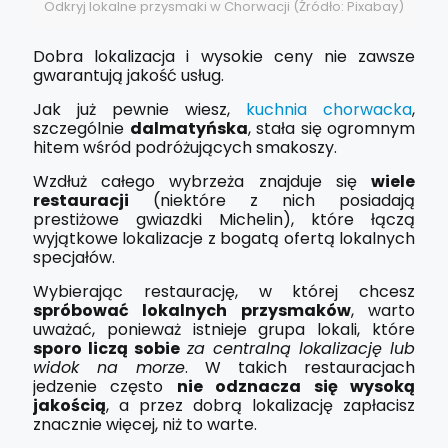
Odkryj lokalne przysmaki w Chorwacji (Źródło: Pixabay)
Dobra lokalizacja i wysokie ceny nie zawsze
gwarantują jakość usług.
Jak już pewnie wiesz,
kuchnia chorwacka
,
szczególnie
dalmatyńska
, stała się ogromnym
hitem wśród podróżujących smakoszy.
Wzdłuż całego wybrzeża znajduje się
wiele
restauracji
(niektóre z nich posiadają
prestiżowe gwiazdki Michelin), które łączą
wyjątkowe lokalizacje z bogatą ofertą lokalnych
specjałów.
Wybierając restaurację, w której chcesz
spróbować lokalnych przysmaków
, warto
uważać, ponieważ istnieje grupa lokali, które
sporo liczą sobie
za centralną lokalizację lub
widok na morze
. W takich restauracjach
jedzenie często
nie odznacza się wysoką
jakością
, a przez dobrą lokalizację zapłacisz
znacznie więcej, niż to warte.