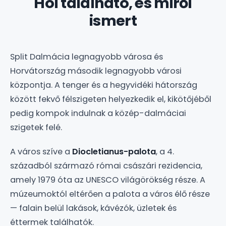
Hol található, és miről
ismert
Split Dalmácia legnagyobb városa és
Horvátország második legnagyobb városi
központja. A tenger és a hegyvidéki hátország
között fekvő félszigeten helyezkedik el, kikötőjéből
pedig kompok indulnak a közép-dalmáciai
szigetek felé.
A város szíve a
Diocletianus-palota
, a 4.
századból származó római császári rezidencia,
amely 1979 óta az UNESCO világörökség része. A
múzeumoktól eltérően a palota a város élő része
— falain belül lakások, kávézók, üzletek és
éttermek találhatók.