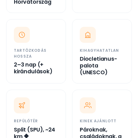
Horvátország
TARTÓZKODÁS
KIHAGYHATATLAN
HOSSZA
Diocletianus-
2–3 nap (+
palota
kirándulások)
(UNESCO)
REPÜLŐTÉR
KINEK AJÁNLOTT
Split (SPU), ~24
Pároknak,
km 🔶
családoknak, a