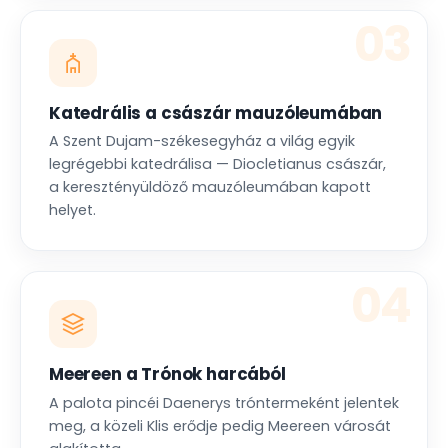
03
Katedrális a császár mauzóleumában
A Szent Dujam-székesegyház a világ egyik
legrégebbi katedrálisa — Diocletianus császár,
a keresztényüldöző mauzóleumában kapott
helyet.
04
Meereen a Trónok harcából
A palota pincéi Daenerys tróntermeként jelentek
meg, a közeli Klis erődje pedig Meereen városát