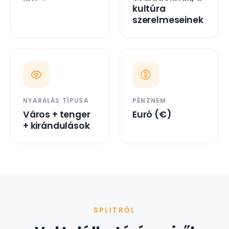
kultúra
szerelmeseinek
NYARALÁS TÍPUSA
PÉNZNEM
Város + tenger
Euró (€)
+ kirándulások
SPLITRŐL