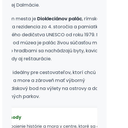
trednej Dalmácie.
rdcom mesta je
Diokleciánov palác
, rímska
isárska rezidencia zo 4. storočia a pamiatka
vetového dedičstva UNESCO od roku 1979. Na
ozdiel od múzea je palác živou súčasťou mesta —
a jeho hradbami sa nachádzajú byty, kaviarne,
bchody aj reštaurácie.
plit je ideálny pre cestovateľov, ktorí chcú spojiť
ultúru a more a zároveň mať výborný
ýchodiskový bod na výlety na ostrovy a do
árodných parkov.
Výhody
Spojenie histórie a mora v centre, ktoré sa dá