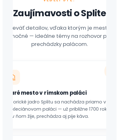
Zaujímavosti o Splite
Deväť detailov, vďaka ktorým je mesto
výnimočné — ideálne témy na rozhovor počas
prechádzky palácom.
01
Staré mesto v rímskom paláci
Historické jadro Splitu sa nachádza priamo v
Diokleciánovom paláci — už približne 1700 rokov
sa v ňom žije, prechádza aj pije káva.