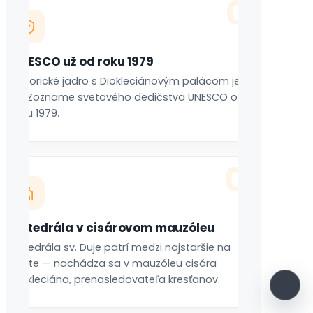
02
UNESCO už od roku 1979
Historické jadro s Diokleciánovým palácom je
na Zozname svetového dedičstva UNESCO od
roku 1979.
03
Katedrála v cisárovom mauzóleu
Katedrála sv. Duje patrí medzi najstaršie na
svete — nachádza sa v mauzóleu cisára
Diokleciána, prenasledovateľa kresťanov.