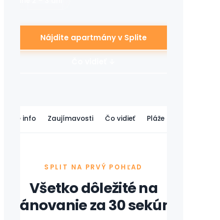
Ideálne 2 – 3 dni
Nájdite apartmány v Splite
Čo vidieť ↓
Rýchle info
Zaujímavosti
Čo vidieť
Pláže
Ubytovanie
SPLIT NA PRVÝ POHĽAD
Všetko dôležité na
plánovanie za 30 sekúnd