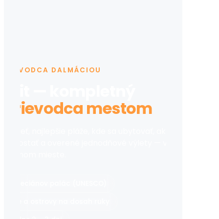
SPRIEVODCA DALMÁCIOU
Split — kompletný
sprievodca mestom
o vidieť, najlepšie pláže, kde sa ubytovať, ako sa
am dostať a overené jednodňové výlety — všetko
a jednom mieste.
Diokleciánov palác (UNESCO)
Pláže a ostrovy na dosah ruky