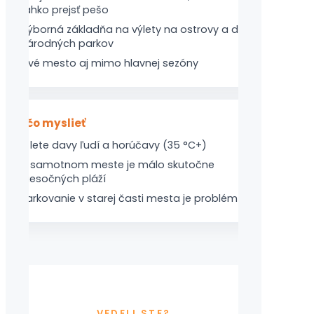
ľahko prejsť pešo
Výborná základňa na výlety na ostrovy a do
národných parkov
Živé mesto aj mimo hlavnej sezóny
Na čo myslieť
V lete davy ľudí a horúčavy (35 °C+)
V samotnom meste je málo skutočne
piesočných pláží
Parkovanie v starej časti mesta je problém 🔶
VEDELI STE?