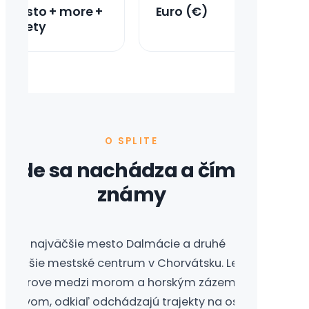
Mesto + more +
Euro (€)
výlety
O SPLITE
Kde sa nachádza a čím je
známy
plit je najväčšie mesto Dalmácie a druhé
ajväčšie mestské centrum v Chorvátsku. Leží na
olostrove medzi morom a horským zázemím, s
rístavom, odkiaľ odchádzajú trajekty na ostrovy