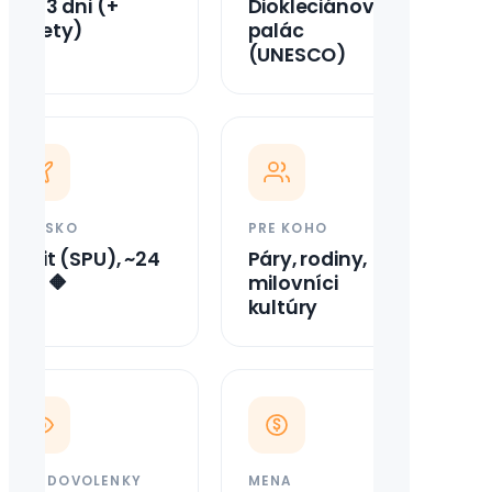
2 – 3 dni (+
Diokleciánov
výlety)
palác
(UNESCO)
LETISKO
PRE KOHO
Split (SPU), ~24
Páry, rodiny,
km 🔶
milovníci
kultúry
TYP DOVOLENKY
MENA