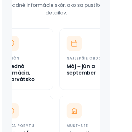
Základné informácie skôr, ako sa pustíte do
detailov.
REGIÓN
NAJLEPŠIE OBDOBIE
Stredná
Máj – jún a
Dalmácia,
september
Chorvátsko
DĹŽKA POBYTU
MUST-SEE