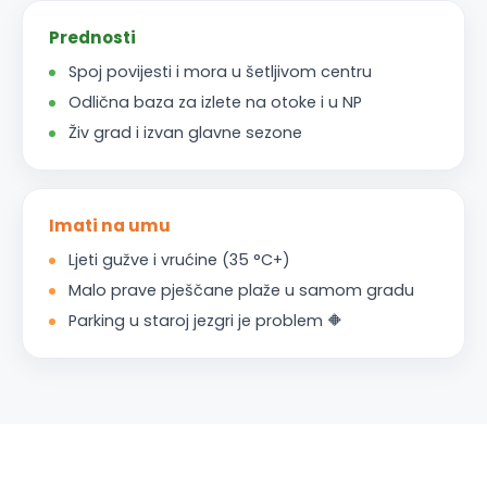
Prednosti
Spoj povijesti i mora u šetljivom centru
Odlična baza za izlete na otoke i u NP
Živ grad i izvan glavne sezone
Imati na umu
Ljeti gužve i vrućine (35 °C+)
Malo prave pješčane plaže u samom gradu
Parking u staroj jezgri je problem 🔶