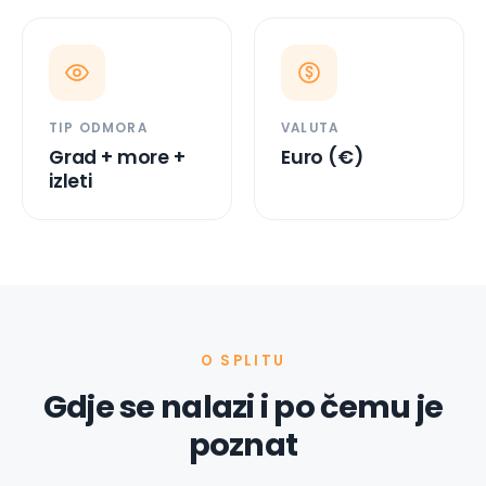
TIP ODMORA
VALUTA
Grad + more +
Euro (€)
izleti
O SPLITU
Gdje se nalazi i po čemu je
poznat