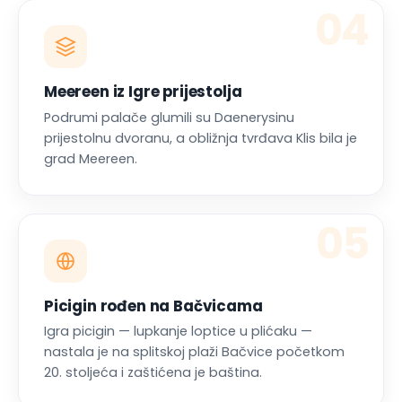
04
Meereen iz Igre prijestolja
Podrumi palače glumili su Daenerysinu
prijestolnu dvoranu, a obližnja tvrđava Klis bila je
grad Meereen.
05
Picigin rođen na Bačvicama
Igra picigin — lupkanje loptice u plićaku —
nastala je na splitskoj plaži Bačvice početkom
20. stoljeća i zaštićena je baština.