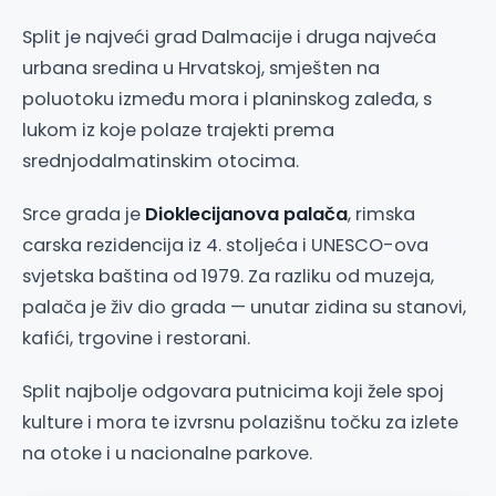
Split je najveći grad Dalmacije i druga najveća
urbana sredina u Hrvatskoj, smješten na
poluotoku između mora i planinskog zaleđa, s
lukom iz koje polaze trajekti prema
srednjodalmatinskim otocima.
Srce grada je
Dioklecijanova palača
, rimska
carska rezidencija iz 4. stoljeća i UNESCO-ova
svjetska baština od 1979. Za razliku od muzeja,
palača je živ dio grada — unutar zidina su stanovi,
kafići, trgovine i restorani.
Split najbolje odgovara putnicima koji žele spoj
kulture i mora te izvrsnu polazišnu točku za izlete
na otoke i u nacionalne parkove.