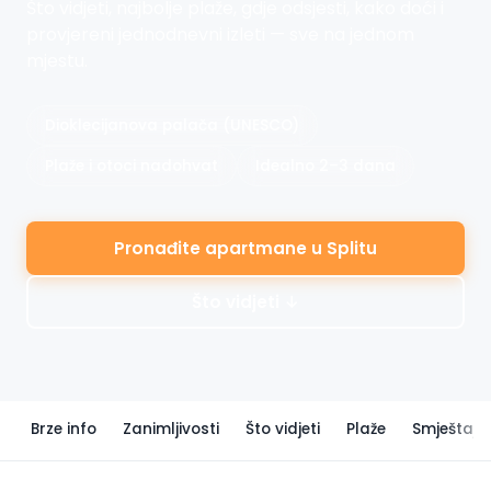
Što vidjeti, najbolje plaže, gdje odsjesti, kako doći i
provjereni jednodnevni izleti — sve na jednom
mjestu.
Dioklecijanova palača (UNESCO)
Plaže i otoci nadohvat
Idealno 2–3 dana
Pronađite apartmane u Splitu
Što vidjeti ↓
Brze info
Zanimljivosti
Što vidjeti
Plaže
Smještaj