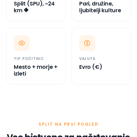
TIP POČITNIC
VALUTA
Mesto + morje +
Evro (€)
izleti
SPLIT NA PRVI POGLED
Vse bistveno za načrtovanje
v 30 sekundah