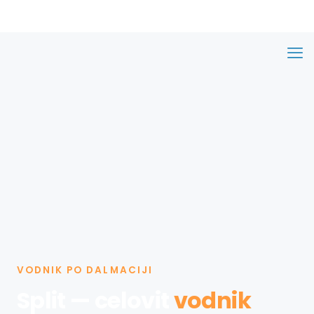
VODNIK PO DALMACIJI
Split — celovit
vodnik
po mestu