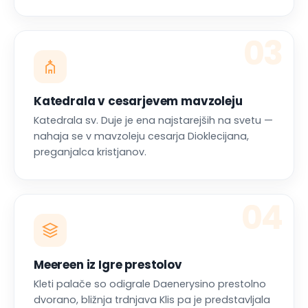
03
Katedrala v cesarjevem mavzoleju
Katedrala sv. Duje je ena najstarejših na svetu —
nahaja se v mavzoleju cesarja Dioklecijana,
preganjalca kristjanov.
04
Meereen iz Igre prestolov
Kleti palače so odigrale Daenerysino prestolno
dvorano, bližnja trdnjava Klis pa je predstavljala
mesto Meereen.