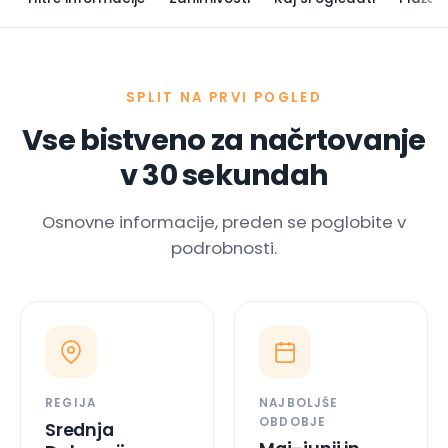
SPLIT NA PRVI POGLED
Vse bistveno za načrtovanje
v 30 sekundah
Osnovne informacije, preden se poglobite v
podrobnosti.
REGIJA
NAJBOLJŠE
OBDOBJE
Srednja
Maj–junij in
Dalmacija,
september
Hrvaška