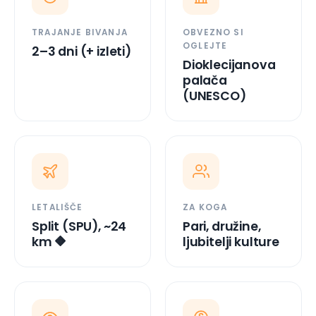
OGLEJTE
2–3 dni (+ izleti)
Dioklecijanova
palača
(UNESCO)
LETALIŠČE
ZA KOGA
Split (SPU), ~24
Pari, družine,
km 🔶
ljubitelji kulture
TIP POČITNIC
VALUTA