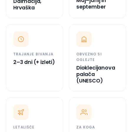
TRAJANJE BIVANJA
OBVEZNO SI
OGLEJTE
2–3 dni (+ izleti)
Dioklecijanova
palača
(UNESCO)
LETALIŠČE
ZA KOGA
Split (SPU), ~24
Pari, družine,
km 🔶
ljubitelji kulture