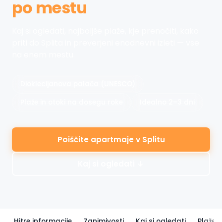
Kaj si ogledati, najboljše plaže, kje prenočiti, kako
priti do Splita in preverjeni enodnevni izleti — vse
na enem mestu.
Dioklecijanova palača (UNESCO)
Plaže in otoki na dosegu roke
Idealno 2–3 dni
Poiščite apartmaje v Splitu
Kaj si ogledati ↓
Hitre informacije
Zanimivosti
Kaj si ogledati
Plaže