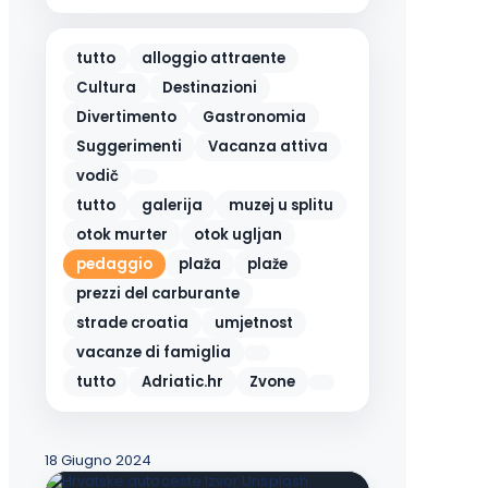
tutto
alloggio attraente
Cultura
Destinazioni
Divertimento
Gastronomia
Suggerimenti
Vacanza attiva
vodič
tutto
galerija
muzej u splitu
otok murter
otok ugljan
pedaggio
plaža
plaže
prezzi del carburante
strade croatia
umjetnost
vacanze di famiglia
tutto
Adriatic.hr
Zvone
18 Giugno 2024