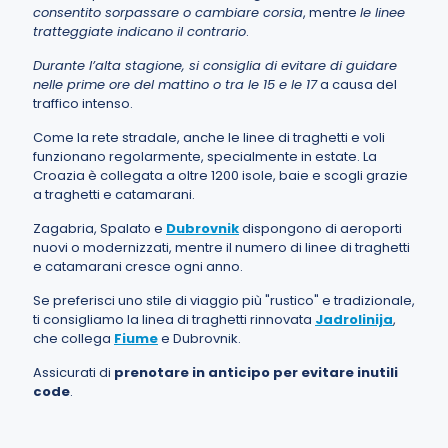
consentito sorpassare o cambiare corsia
, mentre
le linee
tratteggiate indicano il contrario
.
Durante l’alta stagione, si consiglia di evitare di guidare
nelle prime ore del mattino o tra le 15 e le 17
a causa del
traffico intenso.
Come la rete stradale, anche le linee di traghetti e voli
funzionano regolarmente, specialmente in estate. La
Croazia è collegata a oltre 1200 isole, baie e scogli grazie
a traghetti e catamarani.
Zagabria, Spalato e
Dubrovnik
dispongono di aeroporti
nuovi o modernizzati, mentre il numero di linee di traghetti
e catamarani cresce ogni anno.
Se preferisci uno stile di viaggio più "rustico" e tradizionale,
ti consigliamo la linea di traghetti rinnovata
Jadrolinija
,
che collega
Fiume
e Dubrovnik.
Assicurati di
prenotare in anticipo per evitare inutili
code
.