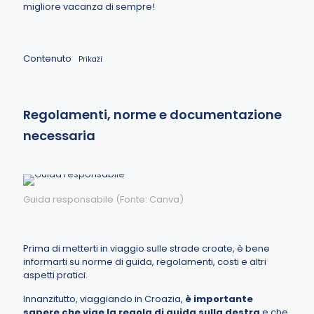
migliore vacanza di sempre!
Contenuto
Prikaži
Regolamenti, norme e documentazione
necessaria
Guida responsabile (Fonte: Canva)
Prima di metterti in viaggio sulle strade croate, è bene
informarti su norme di guida, regolamenti, costi e altri
aspetti pratici.
Innanzitutto, viaggiando in Croazia,
è importante
sapere che vige la regola di guida sulla destra
e che