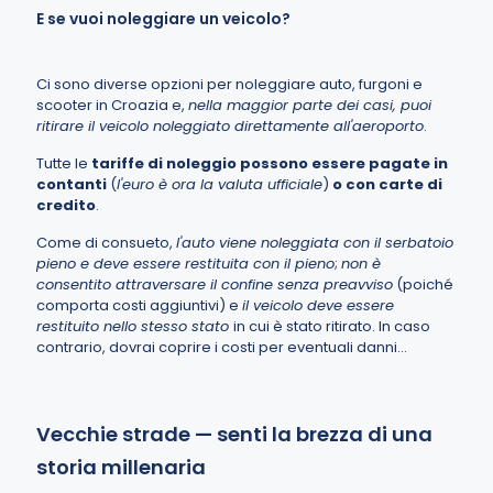
E se vuoi noleggiare un veicolo?
Ci sono diverse opzioni per noleggiare auto, furgoni e
scooter in Croazia e,
nella maggior parte dei casi, puoi
ritirare il veicolo noleggiato direttamente all'aeroporto
.
Tutte le
tariffe di noleggio possono essere pagate in
contanti
(
l'euro è ora la valuta ufficiale
)
o con carte di
credito
.
Come di consueto,
l'auto viene noleggiata con il serbatoio
pieno e deve essere restituita con il pieno
;
non è
consentito attraversare il confine senza preavviso
(poiché
comporta costi aggiuntivi) e
il veicolo deve essere
restituito nello stesso stato
in cui è stato ritirato. In caso
contrario, dovrai coprire i costi per eventuali danni…
Vecchie strade — senti la brezza di una
storia millenaria