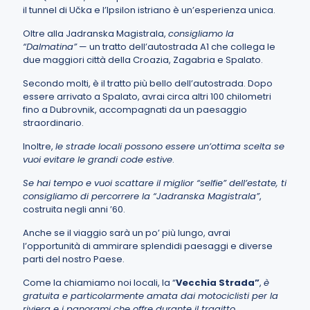
il tunnel di Učka e l’Ipsilon istriano è un’esperienza unica.
Oltre alla Jadranska Magistrala,
consigliamo la
“Dalmatina”
— un tratto dell’autostrada A1 che collega le
due maggiori città della Croazia, Zagabria e Spalato.
Secondo molti, è il tratto più bello dell’autostrada. Dopo
essere arrivato a Spalato, avrai circa altri 100 chilometri
fino a Dubrovnik, accompagnati da un paesaggio
straordinario.
Inoltre,
le strade locali possono essere un’ottima scelta se
vuoi evitare le grandi code estive
.
Se hai tempo e vuoi scattare il miglior “selfie” dell’estate, ti
consigliamo di percorrere la “Jadranska Magistrala”
,
costruita negli anni ’60.
Anche se il viaggio sarà un po’ più lungo, avrai
l’opportunità di ammirare splendidi paesaggi e diverse
parti del nostro Paese.
Come la chiamiamo noi locali, la “
Vecchia Strada”
,
è
gratuita e particolarmente amata dai motociclisti per la
riviera e i panorami che offre durante il tragitto
.