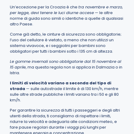
Un’eccezione per la Croazia è che
tra novembre e marzo,
per legge, devi tenere le luci diurne accese
— le altre
norme di guida sono simili o identiche a quelle di qualsiasi
altro Paese.
Come già detto, le cinture di sicurezza sono obbligatorie;
l’uso del cellulare è vietato, a meno che non utilizzi un
sistema vivavoce, e i seggiolini per bambini sono
obbligatori per tutti i bambini sotto i 135 cm di altezza.
Le gomme invernali sono obbligatorie dal 15 novembre al
15 aprile
, ma questa regola non si applica in Dalmazia o in
Istria.
I limiti di velocità variano a seconda del tipo di
strada
— sulle autostrade il limite è di 130 km/h, mentre
sulle altre strade pubbliche i limiti variano tra i 50 e gli 80
km/h.
Per garantire la sicurezza di tutti i passeggeri e degli altri
utenti della strada, ti consigliamo di rispettare i limiti,
ridurre la velocità e adeguarla alle condizioni meteo, e
fare pause regolari durante i viaggi più lunghi per
mantenere energia e concentrazione.