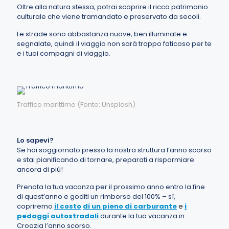
Oltre alla natura stessa, potrai scoprire il ricco patrimonio
culturale che viene tramandato e preservato da secoli.
Le strade sono abbastanza nuove, ben illuminate e
segnalate, quindi il viaggio non sarà troppo faticoso per te
e i tuoi compagni di viaggio.
Traffico marittimo (Fonte: Unsplash)
Lo sapevi?
Se hai soggiornato presso la nostra struttura l’anno scorso
e stai pianificando di tornare, preparati a risparmiare
ancora di più!
Prenota la tua vacanza per il prossimo anno entro la fine
di quest’anno e goditi un rimborso del 100% – sì,
copriremo
il costo
di un pieno di carburante
e
i
pedaggi autostradali
durante la tua vacanza in
Croazia l’anno scorso.