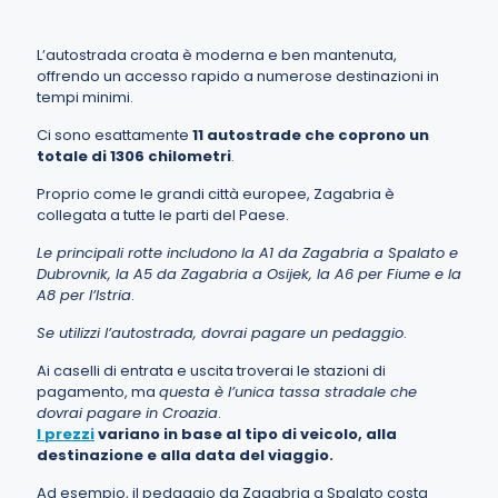
L’autostrada croata è moderna e ben mantenuta,
offrendo un accesso rapido a numerose destinazioni in
tempi minimi.
Ci sono esattamente
11 autostrade che coprono un
totale di 1306 chilometri
.
Proprio come le grandi città europee, Zagabria è
collegata a tutte le parti del Paese.
Le principali rotte includono la A1 da Zagabria a Spalato e
Dubrovnik, la A5 da Zagabria a Osijek, la A6 per Fiume e la
A8 per l’Istria
.
Se utilizzi l’autostrada, dovrai pagare un pedaggio
.
Ai caselli di entrata e uscita troverai le stazioni di
pagamento, ma
questa è l’unica tassa stradale che
dovrai pagare in Croazia
.
I prezzi
variano in base al tipo di veicolo, alla
destinazione e alla data del viaggio.
Ad esempio, il pedaggio da Zagabria a Spalato costa