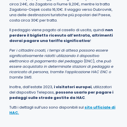
circa 24€, da Zagabria a Fiume 9,20€, mentre la tratta
Zagabria-Osijek costa 16,10€. Il viaggio verso Dubrovnik,
una delle destinazioni turistiche più popolari del Paese,
costa circa 30€ per tratta.
Il pedaggio viene pagato al casello di uscita, quindi
non
perdere il biglietto ricevuto all’entrata, altrimenti
dovrai pagare una tariffa significativa
!
Per i cittadini croati, i tempi di attesa possono essere
significativamente ridotti utilizzando il dispositivo
elettronico di pagamento del pedaggio
(ENC), che
può
essere acquistato in determinate stazioni di pedaggio e
ricaricato di persona, tramite l’applicazione HAC ENC o
tramite SMS
.
Inoltre, dall’estate 2023,
i visitatori europei
, utilizzatori
del dispositivo Telepass,
possono usarlo per pagare i
pedaggi sulle strade gestite da HAC
.
Tutti i dettagli sull’uso sono disponibili sul
sito ufficiale di
HAC
.