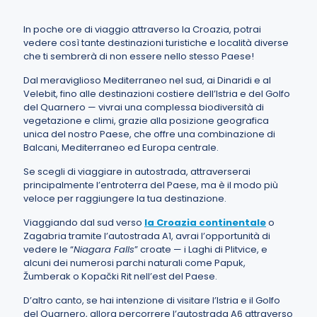
In poche ore di viaggio attraverso la Croazia, potrai
vedere così tante destinazioni turistiche e località diverse
che ti sembrerà di non essere nello stesso Paese!
Dal meraviglioso Mediterraneo nel sud, ai Dinaridi e al
Velebit, fino alle destinazioni costiere dell’Istria e del Golfo
del Quarnero — vivrai una complessa biodiversità di
vegetazione e climi, grazie alla posizione geografica
unica del nostro Paese, che offre una combinazione di
Balcani, Mediterraneo ed Europa centrale.
Se scegli di viaggiare in autostrada, attraverserai
principalmente l’entroterra del Paese, ma è il modo più
veloce per raggiungere la tua destinazione.
Viaggiando dal sud verso
la Croazia continentale
o
Zagabria tramite l’autostrada A1, avrai l’opportunità di
vedere le “
Niagara Falls
” croate — i Laghi di Plitvice, e
alcuni dei numerosi parchi naturali come Papuk,
Žumberak o Kopački Rit nell’est del Paese.
D’altro canto, se hai intenzione di visitare l’Istria e il Golfo
del Quarnero, allora percorrere l’autostrada A6 attraverso