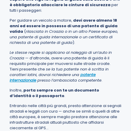
è obbligatorio allacciare le cinture di sicurezza
per
tutti i passeggeri.
Per guidare un veicolo a motore,
devi avere almeno 18
anni ed essere in possesso di una patente di guida
valida
(
rilasciata in Croazia o in un altro Paese europeo,
una patente di guida internazionale o un certificato di
richiesta di una patente di guida
).
Le stesse regole si applicano al noleggio di un’auto in
Croazia
— d’altronde, avere una patente di guida è il
requisito principale per muoversi sulle strade croate.
Tieni presente che
se la tua patente non è scritta in
caratteri latini, dovrai richiedere una
patente
internazionale
presso l’ambasciata competente
.
Inoltre,
porta sempre con te un documento
d’identità o il passaporto
.
Entrando nelle città più grandi, presta attenzione ai segnali
stradali e leggili con cura — anche se simili a quelli di altre
città europee, è sempre meglio prestare attenzione alle
infrastrutture stradali attuali piuttosto che affidarsi
ciecamente al GPS...