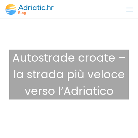
Autostrade croate –
la strada più veloce
verso l’Adriatico
18 Giugno 2024
Suggerimenti
pedaggio
,
prezzi del carburante
,
strade croatia