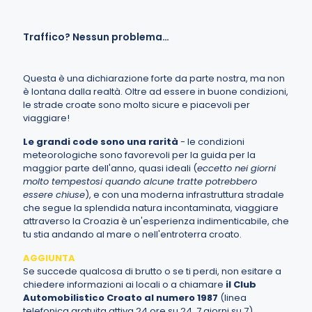
Traffico? Nessun problema…
Questa è una dichiarazione forte da parte nostra, ma non
è lontana dalla realtà. Oltre ad essere in buone condizioni,
le strade croate sono molto sicure e piacevoli per
viaggiare!
Le grandi code sono una rarità
- le condizioni
meteorologiche sono favorevoli per la guida per la
maggior parte dell'anno, quasi ideali (
eccetto nei giorni
molto tempestosi quando alcune tratte potrebbero
essere chiuse
), e con una moderna infrastruttura stradale
che segue la splendida natura incontaminata, viaggiare
attraverso la Croazia è un'esperienza indimenticabile, che
tu stia andando al mare o nell'entroterra croato.
AGGIUNTA
Se succede qualcosa di brutto o se ti perdi, non esitare a
chiedere informazioni ai locali o a chiamare
il Club
Automobilistico Croato al numero 1987
(linea
telefonica gratuita attiva 24 ore su 24, 7 giorni su 7).