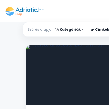
Szűrés alapja
Kategóriák
Címké