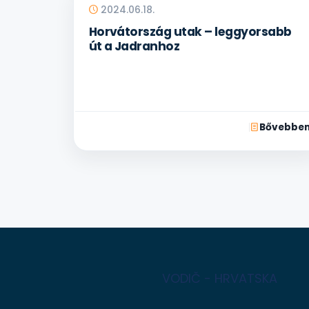
2024.06.18.
Horvátország utak – leggyorsabb
út a Jadranhoz
Bővebbe
VODIČ - HRVATSKA