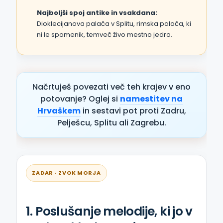
Najboljši spoj antike in vsakdana:
Dioklecijanova palača v Splitu, rimska palača, ki
ni le spomenik, temveč živo mestno jedro.
Načrtuješ povezati več teh krajev v eno
potovanje? Oglej si
namestitev na
Hrvaškem
in sestavi pot proti Zadru,
Pelješcu, Splitu ali Zagrebu.
ZADAR · ZVOK MORJA
1. Poslušanje melodije, ki jo v