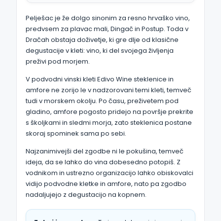
Pelješac je že dolgo sinonim za resno hrvaško vino,
predvsem za plavac mali, Dingač in Postup. Toda v
Dračah obstaja doživetje, ki gre dlje od klasične
degustacije v kleti: vino, ki del svojega življenja
preživi pod morjem.
V podvodni vinski kleti Edivo Wine steklenice in
amfore ne zorijo le v nadzorovani temi kleti, temveč
tudi v morskem okolju. Po času, preživetem pod
gladino, amfore pogosto pridejo na površje prekrite
s školjkami in sledmi morja, zato steklenica postane
skoraj spominek sama po sebi.
Najzanimivejši del zgodbe ni le pokušina, temveč
ideja, da se lahko do vina dobesedno potopiš. Z
vodnikom in ustrezno organizacijo lahko obiskovalci
vidijo podvodne kletke in amfore, nato pa zgodbo
nadaljujejo z degustacijo na kopnem.