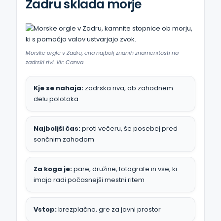
Zadru sklada morje
Morske orgle v Zadru, ena najbolj znanih znamenitosti na
zadrski rivi. Vir: Canva
Kje se nahaja:
zadrska riva, ob zahodnem
delu polotoka
Najboljši čas:
proti večeru, še posebej pred
sončnim zahodom
Za koga je:
pare, družine, fotografe in vse, ki
imajo radi počasnejši mestni ritem
Vstop:
brezplačno, gre za javni prostor