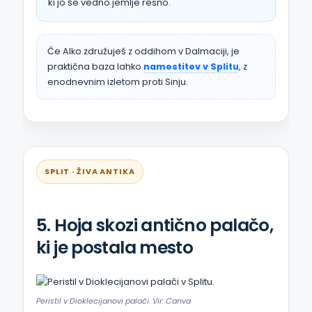
ki jo še vedno jemlje resno.
Če Alko združuješ z oddihom v Dalmaciji, je
praktična baza lahko
namestitev v Splitu
, z
enodnevnim izletom proti Sinju.
SPLIT · ŽIVA ANTIKA
5. Hoja skozi antično palačo,
ki je postala mesto
Peristil v Dioklecijanovi palači. Vir: Canva