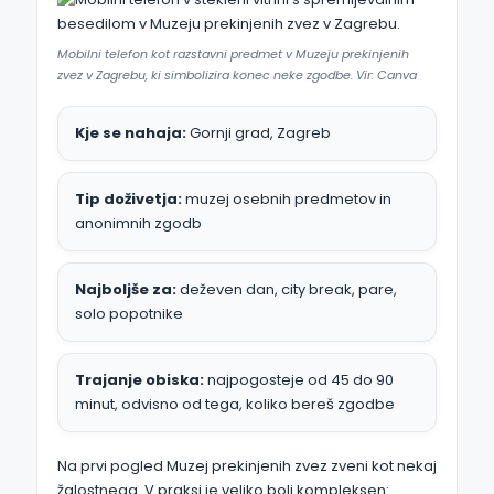
Mobilni telefon kot razstavni predmet v Muzeju prekinjenih
zvez v Zagrebu, ki simbolizira konec neke zgodbe. Vir: Canva
Kje se nahaja:
Gornji grad, Zagreb
Tip doživetja:
muzej osebnih predmetov in
anonimnih zgodb
Najboljše za:
deževen dan, city break, pare,
solo popotnike
Trajanje obiska:
najpogosteje od 45 do 90
minut, odvisno od tega, koliko bereš zgodbe
Na prvi pogled Muzej prekinjenih zvez zveni kot nekaj
žalostnega. V praksi je veliko bolj kompleksen: