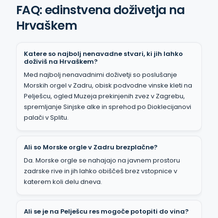
FAQ: edinstvena doživetja na
Hrvaškem
Katere so najbolj nenavadne stvari, ki jih lahko
doživiš na Hrvaškem?
Med najbolj nenavadnimi doživetji so poslušanje
Morskih orgel v Zadru, obisk podvodne vinske kleti na
Pelješcu, ogled Muzeja prekinjenih zvez v Zagrebu,
spremljanje Sinjske alke in sprehod po Dioklecijanovi
palači v Splitu.
Ali so Morske orgle v Zadru brezplačne?
Da. Morske orgle se nahajajo na javnem prostoru
zadrske rive in jih lahko obiščeš brez vstopnice v
katerem koli delu dneva.
Ali se je na Pelješcu res mogoče potopiti do vina?