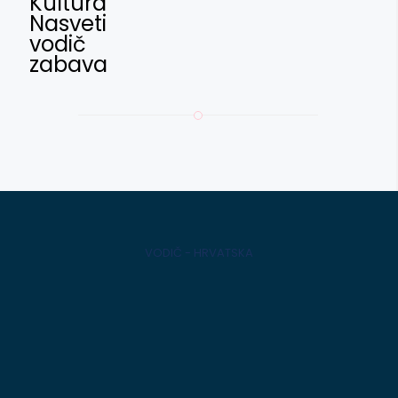
Kultura
Nasveti
vodič
zabava
VODIČ - HRVATSKA