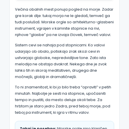
Večina obalnih mest ponuja pogled na morje. Zadar
gre korak dlje: tukaj morja ne le gledaš, temveč ga
tudi poslušaš. Morske orgle so arhitekturno-glasbeni
instrument, vgrajen v kamnite stopnice na rivi,
njihove “glasbe” pa ne izvaja človek, temveč valovi.
Sistem cevi se nahaja pod stopnicami. Ko valovi
udarjajo ob obalo, potiskajo zrak skozi cevi in
ustvarjajo globoke, nepredvidljive tone. Zato ista
melodija ne obstaja dvakrat. Nekega dne je zvok
lahko tih in skoraj meditativen, drugega dne
močnejši, globlji in dramatičnejši.
To ni znamenitost, ki bi jo bilo treba “opraviti” v petih
minutah. Najbolje je sesti na stopnice, upočasniti
tempo in pustiti, da mesto deluje okoli tebe. Za
hrbtom je staro jedro Zadra, pred teboj morje, pod
teboj pa instrument, ki igra v ritmu valov.
Zakaj je posebno:
Morske orgle niso klasičen