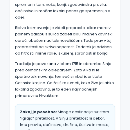
spremeni ritem: noše, konji, zgodovinska pravila,
občinstvo in močan lokalni ponos ga spremenijo v
oder.
Bistvo tekmovanja je videti preprosto: alkar mora v
polnem galopu s sulico zadeti alku, majhen kovinski
obroč, obešen nad tekmovališčem. Toda prav v tej
preprostosti se skriva napetost. Zadetek je odvisen
od hitrosti, mirne roke, izkušenj, zbranosti in konja.
Tradicija je povezana z letom 1715 in obrambo Sinja
pred osmanskim obleganjem. Zato Alka ni le
športno tekmovanje, temveč simbol identitete
Cetinske krajine. Če želiš razumeti, kako živa je lahko
lokalna zgodovina, je to eden najmočnejših
primerov na Hrvaškem.
Zakaj je posebno:
Mnoge destinacije turistom
“igrajo” preteklost. V Sinju preteklost ni dekor.
Ima pravila, občinstvo, družine, čustva in mesto,