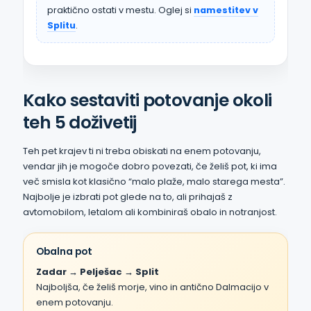
praktično ostati v mestu. Oglej si
namestitev v
Splitu
.
Kako sestaviti potovanje okoli
teh 5 doživetij
Teh pet krajev ti ni treba obiskati na enem potovanju,
vendar jih je mogoče dobro povezati, če želiš pot, ki ima
več smisla kot klasično “malo plaže, malo starega mesta”.
Najbolje je izbrati pot glede na to, ali prihajaš z
avtomobilom, letalom ali kombiniraš obalo in notranjost.
Obalna pot
Zadar → Pelješac → Split
Najboljša, če želiš morje, vino in antično Dalmacijo v
enem potovanju.