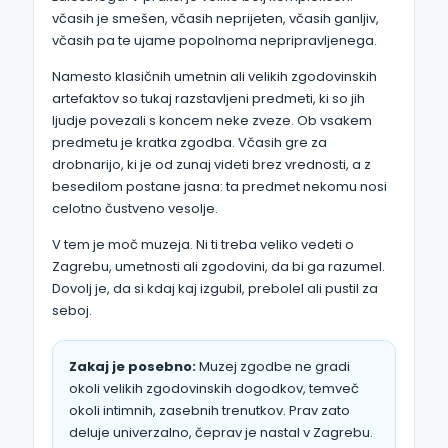
včasih je smešen, včasih neprijeten, včasih ganljiv,
včasih pa te ujame popolnoma nepripravljenega.
Namesto klasičnih umetnin ali velikih zgodovinskih
artefaktov so tukaj razstavljeni predmeti, ki so jih
ljudje povezali s koncem neke zveze. Ob vsakem
predmetu je kratka zgodba. Včasih gre za
drobnarijo, ki je od zunaj videti brez vrednosti, a z
besedilom postane jasna: ta predmet nekomu nosi
celotno čustveno vesolje.
V tem je moč muzeja. Ni ti treba veliko vedeti o
Zagrebu, umetnosti ali zgodovini, da bi ga razumel.
Dovolj je, da si kdaj kaj izgubil, prebolel ali pustil za
seboj.
Zakaj je posebno:
Muzej zgodbe ne gradi
okoli velikih zgodovinskih dogodkov, temveč
okoli intimnih, zasebnih trenutkov. Prav zato
deluje univerzalno, čeprav je nastal v Zagrebu.