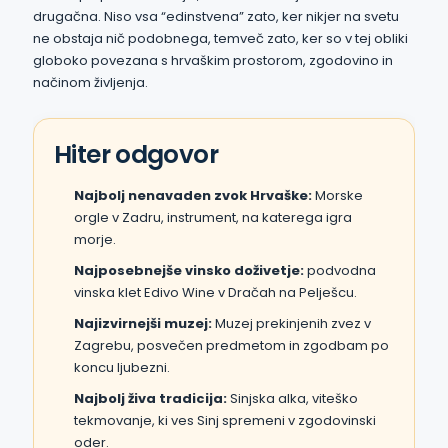
drugačna. Niso vsa “edinstvena” zato, ker nikjer na svetu
ne obstaja nič podobnega, temveč zato, ker so v tej obliki
globoko povezana s hrvaškim prostorom, zgodovino in
načinom življenja.
Hiter odgovor
Najbolj nenavaden zvok Hrvaške:
Morske
orgle v Zadru, instrument, na katerega igra
morje.
Najposebnejše vinsko doživetje:
podvodna
vinska klet Edivo Wine v Dračah na Pelješcu.
Najizvirnejši muzej:
Muzej prekinjenih zvez v
Zagrebu, posvečen predmetom in zgodbam po
koncu ljubezni.
Najbolj živa tradicija:
Sinjska alka, viteško
tekmovanje, ki ves Sinj spremeni v zgodovinski
oder.