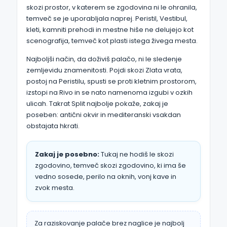
skozi prostor, v katerem se zgodovina ni le ohranila,
temveč se je uporabljala naprej. Peristil, Vestibul,
kleti, kamniti prehodi in mestne hiše ne delujejo kot
scenografija, temveč kot plasti istega živega mesta.
Najboljši način, da doživiš palačo, ni le sledenje
zemljevidu znamenitosti. Pojdi skozi Zlata vrata,
postoj na Peristilu, spusti se proti kletnim prostorom,
izstopi na Rivo in se nato namenoma izgubi v ozkih
ulicah. Takrat Split najbolje pokaže, zakaj je
poseben: antični okvir in mediteranski vsakdan
obstajata hkrati.
Zakaj je posebno:
Tukaj ne hodiš le skozi
zgodovino, temveč skozi zgodovino, ki ima še
vedno sosede, perilo na oknih, vonj kave in
zvok mesta.
Za raziskovanje palače brez naglice je najbolj