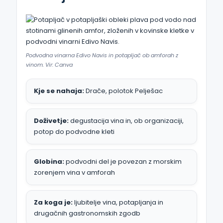
Podvodna vinarna Edivo Navis in potapljač ob amforah z
vinom. Vir: Canva
Kje se nahaja:
Drače, polotok Pelješac
Doživetje:
degustacija vina in, ob organizaciji,
potop do podvodne kleti
Globina:
podvodni del je povezan z morskim
zorenjem vina v amforah
Za koga je:
ljubitelje vina, potapljanja in
drugačnih gastronomskih zgodb