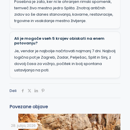
Posebna je zato, ker ni le ohranjen rimski spomenik,
temveč živo mestno jedro Splita. Znotraj antičnih
zidov so še danes stanovanja, kavarne, restavracije,
trgovine in vsakdanje mestno življenje.
Ali je mogoče vseh 5 krajev obiskati na enem
potovanju?
Je, vendar je najbolje načrtovati najmanj 7 dni. Najbolj
logična pot je Zagreb, Zadar, Pelješac, Split in Sinj, z
dovolj časa za vožnjo, počitek in bolj spontana
ustavljanja na poti.
Deli
Povezane objave
28. julija, 2026