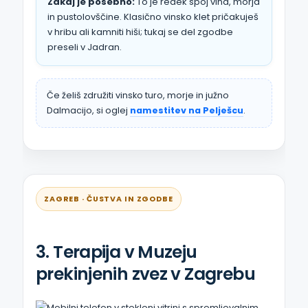
Zakaj je posebno:
To je redek spoj vina, morja
in pustolovščine. Klasično vinsko klet pričakuješ
v hribu ali kamniti hiši; tukaj se del zgodbe
preseli v Jadran.
Če želiš združiti vinsko turo, morje in južno
Dalmacijo, si oglej
namestitev na Pelješcu
.
ZAGREB · ČUSTVA IN ZGODBE
3. Terapija v Muzeju
prekinjenih zvez v Zagrebu