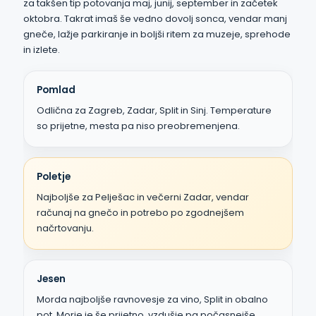
za takšen tip potovanja maj, junij, september in začetek
oktobra. Takrat imaš še vedno dovolj sonca, vendar manj
gneče, lažje parkiranje in boljši ritem za muzeje, sprehode
in izlete.
Pomlad
Odlična za Zagreb, Zadar, Split in Sinj. Temperature
so prijetne, mesta pa niso preobremenjena.
Poletje
Najboljše za Pelješac in večerni Zadar, vendar
računaj na gnečo in potrebo po zgodnejšem
načrtovanju.
Jesen
Morda najboljše ravnovesje za vino, Split in obalno
pot. Morje je še prijetno, vzdušje pa počasnejše.