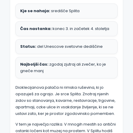
Kje se nahaja:
središče Splita
Čas nastanka:
konec 3. in začetek 4. stoletja
Status:
del Unescove svetovne dediščine
Najboljši čas:
zgodaj zjutraj ali zvečer, ko je
gneče manj
Dioklecijanova palača ni rimska ruševina, ki jo
opazuješ za ograjo. Je srce Splita. Znotraj njenih
zidov so stanovanja, kavarne, restavracije, trgovine,
apartmaji, ozke ulice in vsakdanje življenje, ki se ne
ustavi zato, ker je prostor zgodovinsko pomemben.
V tem je največja razlika. V mnogih mestih so antični
ostanki ločeni kot muzej na prostem. V Splitu hodiš