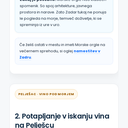
spomenik. So spoj arhitekture, javnega
prostora in narave. Zato Zadar tukaj ne ponuja
le pogleda na morje, temveč doživetje, ki se
spreminja iz ure v uro.
Če želiš ostati v mestu in imeti Morske orgle na
večernem sprehodu, si oglej
namestitev v
Zadru
.
PELJEŠAC · VINO POD MORJEM
2. Potapljanje v iskanju vina
na Pelješcu