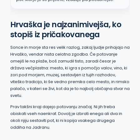
Hrvaška je najzanimivejša, ko
stopiš iz pričakovanega
Sonce in morje sta res velik razlog, zakaj ljudje prihajajo na
Hrvaško, vendar nista celotna zgodba. Če potovanje
omejiš le na plaže, boš zamudil tisto, zaradi česar je
država večplastna: mesto, ki igra s pomočjo valov, vino, ki
zori pod morjem, muzej, sestavljen iz tujih razhodov,
viteško tradicijo, ki še vedno premika celo mesto, in rimsko
palačo, v kateri se živi, kot da je to najbolj običajna stvar na
svetu.
Prav takšni kraji dajejo potovanju značaj. Ni jih treba
obiskati vseh naenkrat. Dovolj je izbrati enega ali dva in
okoli njiju sestaviti pot, ki ni kopija vsakega drugega
oddiha na Jadranu.