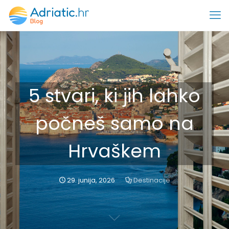
5 stvari, ki jih lahko
počneš samo na
Hrvaškem
29. junija, 2026
Destinacije