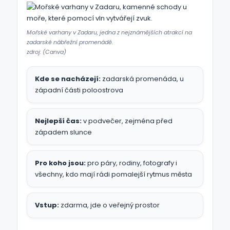
Mořské varhany v Zadaru, jedna z nejznámějších atrakcí na
zadarské nábřežní promenádě.
zdroj: (Canva)
Kde se nacházejí:
zadarská promenáda, u
západní části poloostrova
Nejlepší čas:
v podvečer, zejména před
západem slunce
Pro koho jsou:
pro páry, rodiny, fotografy i
všechny, kdo mají rádi pomalejší rytmus města
Vstup:
zdarma, jde o veřejný prostor