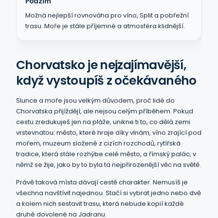
Podzim
Možná nejlepší rovnováha pro víno, Split a pobřežní
trasu. Moře je stále příjemné a atmosféra klidnější.
Chorvatsko je nejzajímavější,
když vystoupíš z očekávaného
Slunce a moře jsou velkým důvodem, proč lidé do
Chorvatska přijíždějí, ale nejsou celým příběhem. Pokud
cestu zredukuješ jen na pláže, unikne ti to, co dělá zemi
vrstevnatou: město, které hraje díky vlnám, víno zrající pod
mořem, muzeum složené z cizích rozchodů, rytířská
tradice, která stále rozhýbe celé město, a římský palác, v
němž se žije, jako by to byla ta nejpřirozenější věc na světě.
Právě taková místa dávají cestě charakter. Nemusíš je
všechna navštívit najednou. Stačí si vybrat jedno nebo dvě
a kolem nich sestavit trasu, která nebude kopií každé
druhé dovolené na Jadranu.