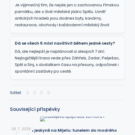
Je výjimečný tím, že nejde jen o zachovanou římskou
památku, ale o živé městské jádro Splitu. Uvnitř
antických hradeb jsou dodnes byty, kavárny,
restaurace, obchody i každodenní městský život.
Dá se všech 5 míst navštívit během jedné cesty?
Dá, ale nejlepší je naplánovat si alespoň 7 dní.
Nejlogičtější trasa vede přes Záhřeb, Zadar, Pelješac,
Split a Sinj, s dostatkem času na přesuny, odpočinek i
spontánní zastávky po cestě.
Sdílet
Související příspěvky
28. 7. 2026
Odysseova jeskyně na Mljetu: tunelem do modrého