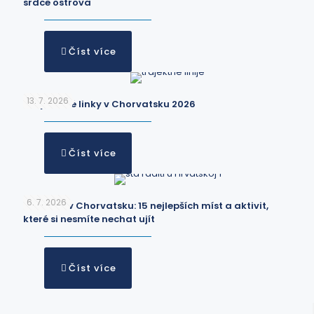
srdce ostrova
Číst více
13. 7. 2026
Trajektové linky v Chorvatsku 2026
Číst více
6. 7. 2026
Co dělat v Chorvatsku: 15 nejlepších míst a aktivit,
které si nesmíte nechat ujít
Číst více