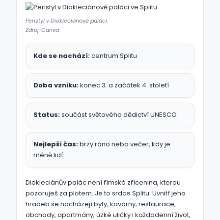
Peristyl v Diokleciánově paláci.
Zdroj: Canva
Kde se nachází:
centrum Splitu
Doba vzniku:
konec 3. a začátek 4. století
Status:
součást světového dědictví UNESCO
Nejlepší čas:
brzy ráno nebo večer, kdy je
méně lidí
Diokleciánův palác není římská zřícenina, kterou
pozoruješ za plotem. Je to srdce Splitu. Uvnitř jeho
hradeb se nacházejí byty, kavárny, restaurace,
obchody, apartmány, úzké uličky i každodenní život,