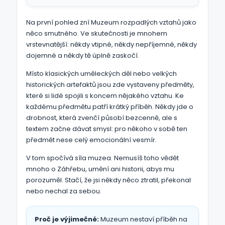
Na první pohled zní Muzeum rozpadlých vztahů jako
něco smutného. Ve skutečnosti je mnohem
vrstevnatější: někdy vtipné, někdy nepříjemné, někdy
dojemné a někdy tě úplně zaskočí.
Místo klasických uměleckých děl nebo velkých
historických artefaktů jsou zde vystaveny předměty,
které si lidé spojili s koncem nějakého vztahu. Ke
každému předmětu patří krátký příběh. Někdy jde o
drobnost, která zvenčí působí bezcenně, ale s
textem začne dávat smysl: pro někoho v sobě ten
předmět nese celý emocionální vesmír.
V tom spočívá síla muzea. Nemusíš toho vědět
mnoho o Záhřebu, umění ani historii, abys mu
porozuměl. Stačí, že jsi někdy něco ztratil, překonal
nebo nechal za sebou.
Proč je výjimečné:
Muzeum nestaví příběh na