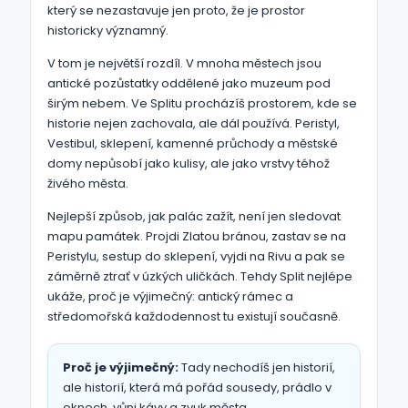
který se nezastavuje jen proto, že je prostor
historicky významný.
V tom je největší rozdíl. V mnoha městech jsou
antické pozůstatky oddělené jako muzeum pod
širým nebem. Ve Splitu procházíš prostorem, kde se
historie nejen zachovala, ale dál používá. Peristyl,
Vestibul, sklepení, kamenné průchody a městské
domy nepůsobí jako kulisy, ale jako vrstvy téhož
živého města.
Nejlepší způsob, jak palác zažít, není jen sledovat
mapu památek. Projdi Zlatou bránou, zastav se na
Peristylu, sestup do sklepení, vyjdi na Rivu a pak se
záměrně ztrať v úzkých uličkách. Tehdy Split nejlépe
ukáže, proč je výjimečný: antický rámec a
středomořská každodennost tu existují současně.
Proč je výjimečný:
Tady nechodíš jen historií,
ale historií, která má pořád sousedy, prádlo v
oknech, vůni kávy a zvuk města.