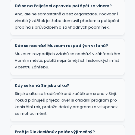
Dá se na Pelješaci opravdu potápět za vínem?
Ano, ale ne samostatně a bez organizace. Podvodní
vinařský zážitek je třeba domluvit předem a potápění
probíhá s průvodcem a za vhodných podmínek.
Kde se nachází Muzeum rozpadlých vztahů?
Muzeum rozpadlých vztahů se nachází v záhřebském
Horním městě, poblíž nejznámějších historických míst
v centru Záhřebu.
Kdy se koná Sinjska alka?
Sinjska alka se tradičně koná začátkem srpna v Sinji.
Pokud plánuješ příjezd, ověř si oficiální program pro
konkrétní rok, protože detaily programu a vstupenek
se mohou měnit.
Proč je Diokleciánův palác výjimečný?