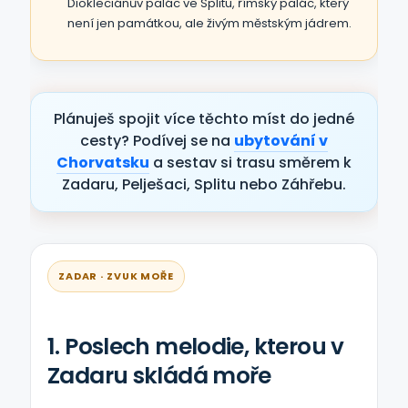
Diokleciánův palác ve Splitu, římský palác, který
není jen památkou, ale živým městským jádrem.
Plánuješ spojit více těchto míst do jedné
cesty? Podívej se na
ubytování v
Chorvatsku
a sestav si trasu směrem k
Zadaru, Pelješaci, Splitu nebo Záhřebu.
ZADAR · ZVUK MOŘE
1. Poslech melodie, kterou v
Zadaru skládá moře