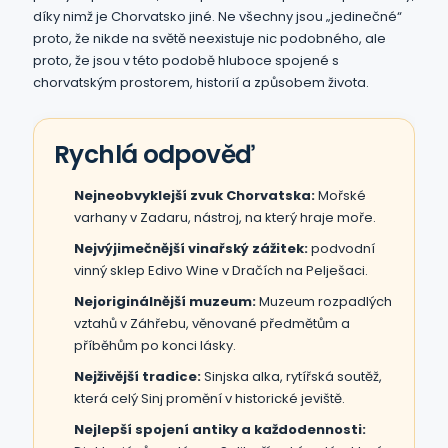
díky nimž je Chorvatsko jiné. Ne všechny jsou „jedinečné“
proto, že nikde na světě neexistuje nic podobného, ale
proto, že jsou v této podobě hluboce spojené s
chorvatským prostorem, historií a způsobem života.
Rychlá odpověď
Nejneobvyklejší zvuk Chorvatska:
Mořské
varhany v Zadaru, nástroj, na který hraje moře.
Nejvýjimečnější vinařský zážitek:
podvodní
vinný sklep Edivo Wine v Dračích na Pelješaci.
Nejoriginálnější muzeum:
Muzeum rozpadlých
vztahů v Záhřebu, věnované předmětům a
příběhům po konci lásky.
Nejživější tradice:
Sinjska alka, rytířská soutěž,
která celý Sinj promění v historické jeviště.
Nejlepší spojení antiky a každodennosti: