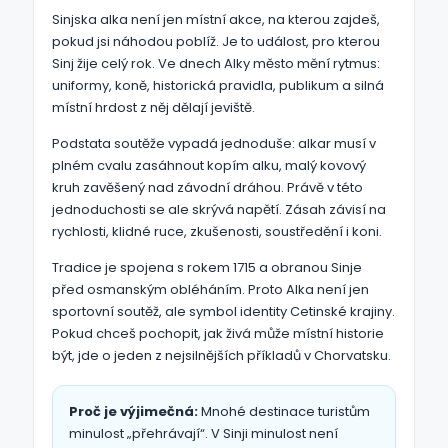
Sinjska alka není jen místní akce, na kterou zajdeš,
pokud jsi náhodou poblíž. Je to událost, pro kterou
Sinj žije celý rok. Ve dnech Alky město mění rytmus:
uniformy, koně, historická pravidla, publikum a silná
místní hrdost z něj dělají jeviště.
Podstata soutěže vypadá jednoduše: alkar musí v
plném cvalu zasáhnout kopím alku, malý kovový
kruh zavěšený nad závodní dráhou. Právě v této
jednoduchosti se ale skrývá napětí. Zásah závisí na
rychlosti, klidné ruce, zkušenosti, soustředění i koni.
Tradice je spojena s rokem 1715 a obranou Sinje
před osmanským obléháním. Proto Alka není jen
sportovní soutěž, ale symbol identity Cetinské krajiny.
Pokud chceš pochopit, jak živá může místní historie
být, jde o jeden z nejsilnějších příkladů v Chorvatsku.
Proč je výjimečná:
Mnohé destinace turistům
minulost „přehrávají“. V Sinji minulost není