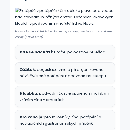
Podvodní vinařství Edivo Navis a potápěč vedle amfor s vínem
Zdroj: (Edivo vina)
Kde se nachází:
Drače, poloostrov Pelješac
Zážitek:
degustace vína a při organizované
návštěvě také potápění k podvodnímu sklepu
Hloubka:
podvodní část je spojena s mořským
zráním vína v amforách
Pro koho je:
pro milovníky vína, potápění a
netradičních gastronomických příběhů