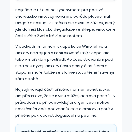
Pelješac je už dlouho synonymem pro poctivé
chorvatské víno, zejména pro odrůdu plavac mali,
Dingač a Postup. V Dračích ale existuje zážitek, který
jde dál než klasická degustace ve sklepě: víno, které
část svého života tráví pod mořem.
V podvodním vinném sklepě Edivo Wine lahve a
amfory nezrají jen v kontrolované tmě sklepa, ale
také v mořském prostředí. Po čase stráveném pod
hladinou bývají amfory často pokryté mušlemi a
stopami moře, takže se z lahve stává téměř suvenýr
sám o sobě.
Nejzajímavější částí příběhu není jen ochutnávka,
ale představa, že se k vínu můžeš doslova ponořit. S
průvodcem a při odpovídající organizaci mohou
návštěvníci vidět podvodní klece a amfory a poté v
příběhu pokračovat degustací na pevnině.
Proč je výjimečný:
Jde o vzácné spojení vína,