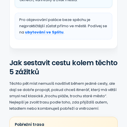
Pro objevování paláce beze spěchu je
nejpraktičtější zůstat přímo ve městě. Podívej se
na
ubytování ve Splitu
.
Jak sestavit cestu kolem těchto
5 zážitků
Těchto pět míst nemusíš navštívit během jediné cesty, ale
dají se dobře propojit, pokud chceš itinerář, který má větší
smysl než klasické „trochu pláže, trochu staré město“.
Nejlepší je zvolit trasu podle toho, zda přijíždíš autem,
letadlem nebo kombinuješ pobřeží a vnitrozemí.
Pobřežní trasa