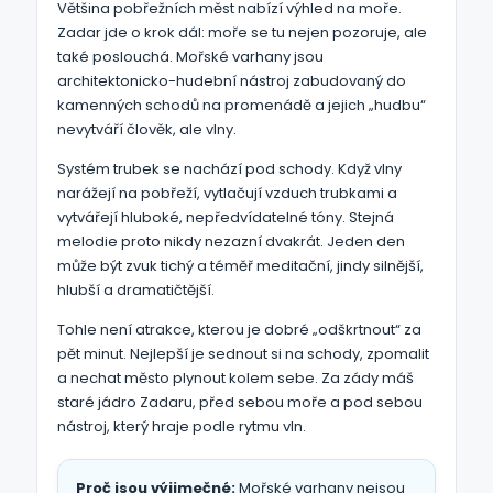
Většina pobřežních měst nabízí výhled na moře.
Zadar jde o krok dál: moře se tu nejen pozoruje, ale
také poslouchá. Mořské varhany jsou
architektonicko-hudební nástroj zabudovaný do
kamenných schodů na promenádě a jejich „hudbu“
nevytváří člověk, ale vlny.
Systém trubek se nachází pod schody. Když vlny
narážejí na pobřeží, vytlačují vzduch trubkami a
vytvářejí hluboké, nepředvídatelné tóny. Stejná
melodie proto nikdy nezazní dvakrát. Jeden den
může být zvuk tichý a téměř meditační, jindy silnější,
hlubší a dramatičtější.
Tohle není atrakce, kterou je dobré „odškrtnout“ za
pět minut. Nejlepší je sednout si na schody, zpomalit
a nechat město plynout kolem sebe. Za zády máš
staré jádro Zadaru, před sebou moře a pod sebou
nástroj, který hraje podle rytmu vln.
Proč jsou výjimečné:
Mořské varhany nejsou