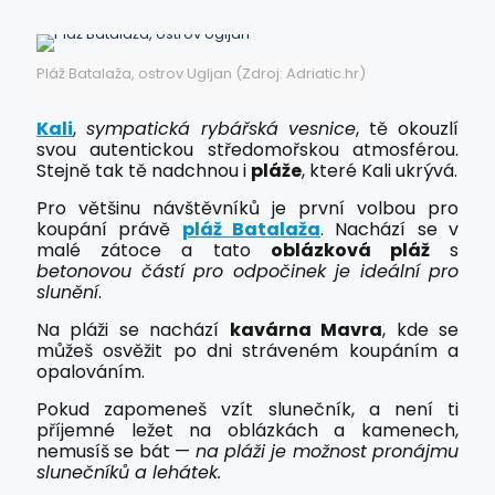
Pláž Batalaža, ostrov Ugljan (Zdroj: Adriatic.hr)
Kali
,
sympatická rybářská vesnice
, tě okouzlí
svou autentickou středomořskou atmosférou.
Stejně tak tě nadchnou i
pláže
, které Kali ukrývá.
Pro většinu návštěvníků je první volbou pro
koupání právě
pláž Batalaža
. Nachází se v
malé zátoce a tato
oblázková pláž
s
betonovou částí pro odpočinek je ideální pro
slunění
.
Na pláži se nachází
kavárna Mavra
, kde se
můžeš osvěžit po dni stráveném koupáním a
opalováním.
Pokud zapomeneš vzít slunečník, a není ti
příjemné ležet na oblázkách a kamenech,
nemusíš se bát —
na pláži je možnost pronájmu
slunečníků a lehátek.