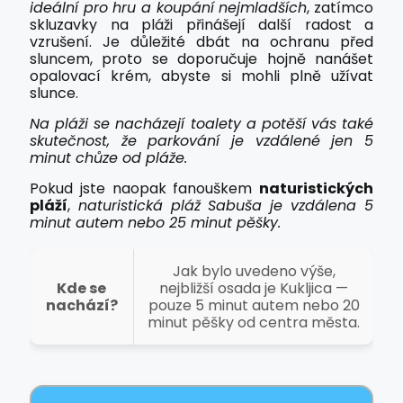
ideální pro hru a koupání nejmladších
, zatímco
skluzavky na pláži přinášejí další radost a
vzrušení. Je důležité dbát na ochranu před
sluncem, proto se doporučuje hojně nanášet
opalovací krém, abyste si mohli plně užívat
slunce.
Na pláži se nacházejí toalety a potěší vás také
skutečnost, že parkování je vzdálené jen 5
minut chůze od pláže.
Pokud jste naopak fanouškem
naturistických
pláží
,
naturistická pláž Sabuša je vzdálena 5
minut autem nebo 25 minut pěšky.
Jak bylo uvedeno výše,
Kde se
nejbližší osada je Kukljica —
nachází?
pouze 5 minut autem nebo 20
minut pěšky od centra města.