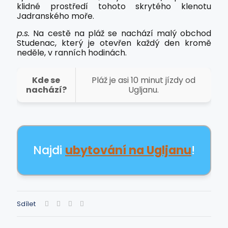
klidné prostředí tohoto skrytého klenotu
Jadranského moře.
p.s.
Na cestě na pláž se nachází malý obchod
Studenac, který je otevřen každý den kromě
neděle, v ranních hodinách.
Kde se
Pláž je asi 10 minut jízdy od
nachází?
Ugljanu.
Najdi
ubytování na Ugljanu
!
Sdílet