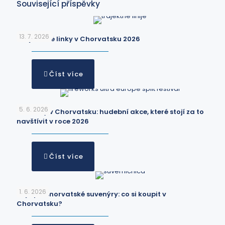
Související příspěvky
13. 7. 2026
Trajektové linky v Chorvatsku 2026
Číst více
5. 6. 2026
Festivaly v Chorvatsku: hudební akce, které stojí za to
navštívit v roce 2026
Číst více
1. 6. 2026
Nejlepší chorvatské suvenýry: co si koupit v
Chorvatsku?