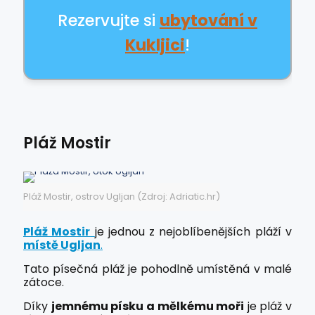
Rezervujte si
ubytování v
Kukljici
!
Pláž Mostir
Pláž Mostir, ostrov Ugljan (Zdroj: Adriatic.hr)
Pláž Mostir
je jednou z nejoblíbenějších pláží v
místě Ugljan
.
Tato písečná pláž je pohodlně umístěná v malé
zátoce.
Díky
jemnému písku a mělkému moři
je pláž v