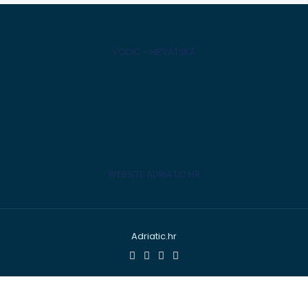
VODIČ - HRVATSKA
WEBSITE ADRIATIC.HR
Adriatic.hr