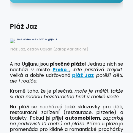
Pláž Jaz
Pláž Jaz, ostrov Ugljan (Zdroj: Adriatic.hr)
A na Ugljanu jsou
písečné pláže
! Jedna z nich se
nachází v místě
Preko
, kde přistává trajekt.
Velká a dobře udržovaná
pláž Jaz
potěší děti,
ale i rodiče.
Kromě toho, že je písečná,
moře je mělčí, takže
si děti mohou bezstarostně hrát v mělké vodě.
Na pláži se nacházejí také skluzavky pro děti,
restaurační zařízení (restaurace, pizzerie) a
toalety. Pokud jsi přijel
automobilem
,
zaparkuj
na parkovišti 10 metrů od pláže.
Přímo u pláže je
promenáda pro klidné a romantické procházky