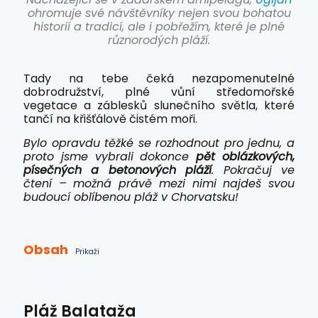
ohromuje své návštěvníky nejen svou bohatou
historií a tradicí, ale i pobřežím, které je plné
různorodých pláží.
Tady na tebe čeká nezapomenutelné
dobrodružství, plné vůní středomořské
vegetace a záblesků slunečního světla, které
tančí na křišťálově čistém moři.
Bylo opravdu těžké se rozhodnout pro jednu, a
proto jsme vybrali dokonce
pět oblázkových,
písečných a betonových pláží
. Pokračuj ve
čtení –
možná právě mezi nimi najdeš svou
budoucí oblíbenou pláž v Chorvatsku!
Obsah
Prikaži
Pláž Balataža