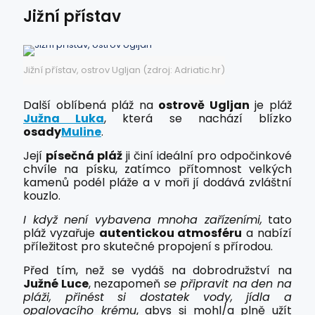
Jižní přístav
Jižní přístav, ostrov Ugljan (zdroj: Adriatic.hr)
Další oblíbená pláž na
ostrově Ugljan
je pláž
Južna Luka
, která se nachází blízko
osady
Muline
.
Její
písečná pláž
ji činí ideální pro odpočinkové
chvíle na písku, zatímco přítomnost velkých
kamenů podél pláže a v moři jí dodává zvláštní
kouzlo.
I když není vybavena mnoha zařízeními,
tato
pláž vyzařuje
autentickou atmosféru
a nabízí
příležitost pro skutečné propojení s přírodou.
Před tím, než se vydáš na dobrodružství na
Južné Luce
, nezapomeň
se připravit na den na
pláži, přinést si dostatek vody, jídla a
opalovacího krému
, abys si mohl/a plně užít