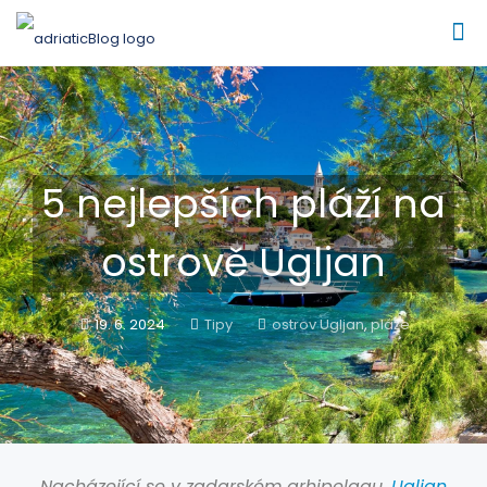
5 nejlepších pláží na
ostrově Ugljan
19. 6. 2024
Tipy
ostrov Ugljan
,
pláže
Nacházející se v zadarském arhipelagu,
Ugljan