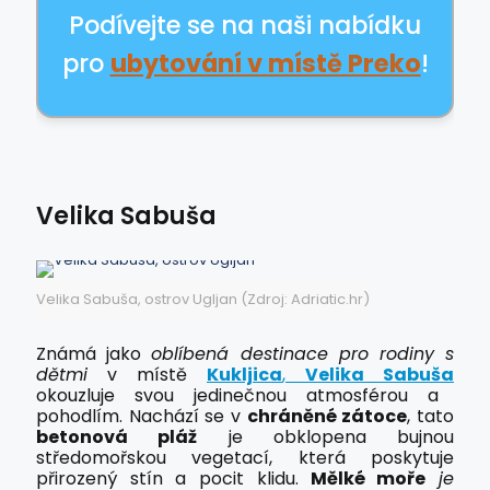
Podívejte se na naši nabídku
pro
ubytování v místě Preko
!
Velika Sabuša
Velika Sabuša, ostrov Ugljan (Zdroj: Adriatic.hr)
Známá jako
oblíbená destinace pro rodiny s
dětmi
v místě
Kukljica
,
Velika Sabuša
okouzluje svou jedinečnou atmosférou a
pohodlím. Nachází se v
chráněné zátoce
, tato
betonová pláž
je obklopena bujnou
středomořskou vegetací, která poskytuje
přirozený stín a pocit klidu.
Mělké moře
je