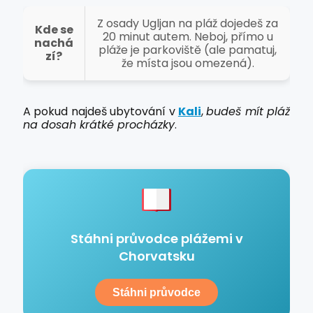
Z osady Ugljan na pláž dojedeš za
Kde se
20 minut autem. Neboj, přímo u
nachá
pláže je parkoviště (ale pamatuj,
zí?
že místa jsou omezená).
A pokud najdeš ubytování v
Kali
,
budeš mít pláž
na dosah krátké procházky
.
Stáhni průvodce plážemi v
Chorvatsku
Stáhni průvodce