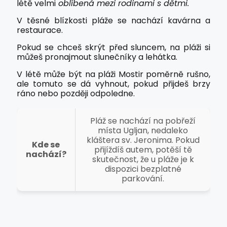
létě velmi
oblíbená mezi rodinami s dětmi.
V těsné blízkosti pláže se nachází kavárna a
restaurace.
Pokud se chceš skrýt před sluncem, na pláži si
můžeš pronajmout slunečníky a lehátka.
V létě může být na pláži Mostir poměrně rušno,
ale tomuto se dá vyhnout, pokud přijdeš brzy
ráno nebo později odpoledne.
Pláž se nachází na pobřeží
místa Ugljan, nedaleko
kláštera sv. Jeronima. Pokud
Kde se
přijíždíš autem, potěší tě
nachází?
skutečnost, že u pláže je k
dispozici bezplatné
parkování.