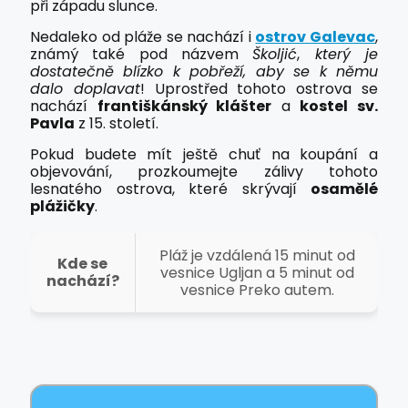
při západu slunce.
Nedaleko od pláže se nachází i
ostrov Galevac
,
známý také pod názvem
Školjić
,
který je
dostatečně blízko k pobřeží, aby se k němu
dalo doplavat
! Uprostřed tohoto ostrova se
nachází
františkánský klášter
a
kostel sv.
Pavla
z 15. století.
Pokud budete mít ještě chuť na koupání a
objevování, prozkoumejte zálivy tohoto
lesnatého ostrova, které skrývají
osamělé
plážičky
.
Pláž je vzdálená 15 minut od
Kde se
vesnice Ugljan a 5 minut od
nachází?
vesnice Preko autem.