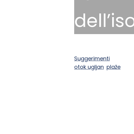
dell’is
19 Giugno 2024
Suggerimenti
otok ugljan
,
plaže